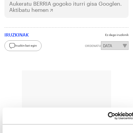
Aukeratu
BERRIA
gogoko iturri gisa Googlen.
Aktibatu hemen
IRUZKINAK
Ez dago iruzkinik
Iruzkin bat egin
ORDENATU