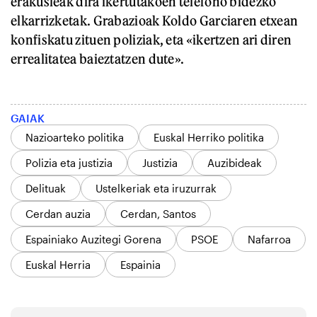
erakusleak dira ikertutakoen telefono bidezko
elkarrizketak. Grabazioak Koldo Garciaren etxean
konfiskatu zituen poliziak, eta «ikertzen ari diren
errealitatea baieztatzen dute».
GAIAK
Nazioarteko politika
Euskal Herriko politika
Polizia eta justizia
Justizia
Auzibideak
Delituak
Ustelkeriak eta iruzurrak
Cerdan auzia
Cerdan, Santos
Espainiako Auzitegi Gorena
PSOE
Nafarroa
Euskal Herria
Espainia