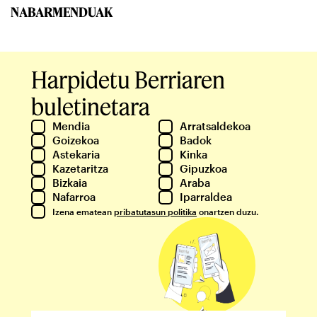
NABARMENDUAK
Harpidetu Berriaren
buletinetara
Mendia
Arratsaldekoa
Goizekoa
Badok
Astekaria
Kinka
Kazetaritza
Gipuzkoa
Bizkaia
Araba
Nafarroa
Iparraldea
Izena ematean
pribatutasun politika
onartzen duzu.