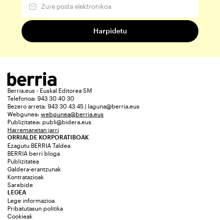
Berria.eus - Euskal Editorea SM
Telefonoa: 943 30 40 30
Bezero arreta: 943 30 43 45 | laguna@berria.eus
Webgunea:
webgunea@berria.eus
Publizitatea:
publi@bidera.eus
Harremanetan jarri
ORRIALDE KORPORATIBOAK
Ezagutu BERRIA Taldea
BERRIA berri bloga
Publizitatea
Galdera-erantzunak
Kontratazioak
Sarebide
LEGEA
Lege informazioa
Pribatutasun politika
Cookieak