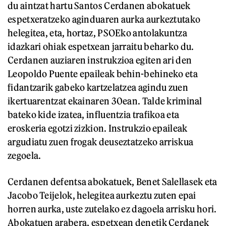
du aintzat hartu Santos Cerdanen abokatuek
espetxeratzeko aginduaren aurka aurkeztutako
helegitea, eta, hortaz, PSOEko antolakuntza
idazkari ohiak espetxean jarraitu beharko du.
Cerdanen auziaren instrukzioa egiten ari den
Leopoldo Puente epaileak behin-behineko eta
fidantzarik gabeko kartzelatzea agindu zuen
ikertuarentzat ekainaren 30ean. Talde kriminal
bateko kide izatea, influentzia trafikoa eta
eroskeria egotzi zizkion. Instrukzio epaileak
argudiatu zuen frogak deuseztatzeko arriskua
zegoela.
Cerdanen defentsa abokatuek, Benet Salellasek eta
Jacobo Teijelok, helegitea aurkeztu zuten epai
horren aurka, uste zutelako ez dagoela arrisku hori.
Abokatuen arabera, espetxean denetik Cerdanek