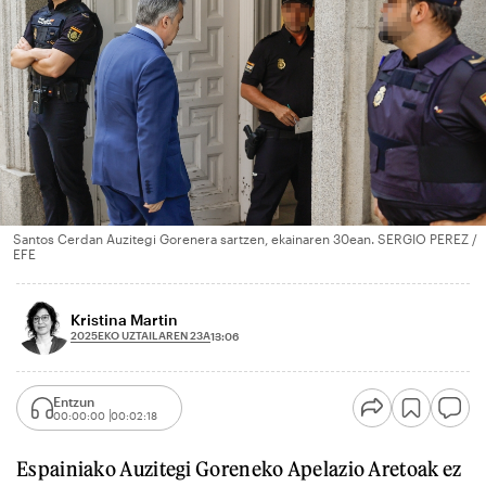
Santos Cerdan Auzitegi Gorenera sartzen, ekainaren 30ean. SERGIO PEREZ /
EFE
Kristina Martin
2025EKO UZTAILAREN 23A
13:06
Entzun
00:00:00
00:02:18
Espainiako Auzitegi Goreneko Apelazio Aretoak ez