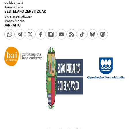
cc Lizentzia
Kanal etikoa
BESTELAKO ZERBITZUAK
Bidera zerbitzuak
Midas Media
JARRAITU