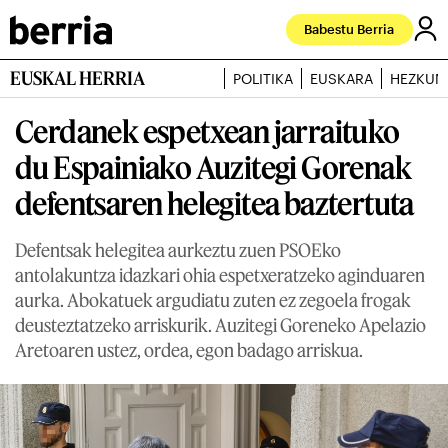
Babestu Berria
EUSKAL HERRIA
POLITIKA
EUSKARA
HEZKUN
Cerdanek espetxean jarraituko
du Espainiako Auzitegi Gorenak
defentsaren helegitea baztertuta
Defentsak helegitea aurkeztu zuen PSOEko
antolakuntza idazkari ohia espetxeratzeko aginduaren
aurka. Abokatuek argudiatu zuten ez zegoela frogak
deusteztatzeko arriskurik. Auzitegi Goreneko Apelazio
Aretoaren ustez, ordea, egon badago arriskua.