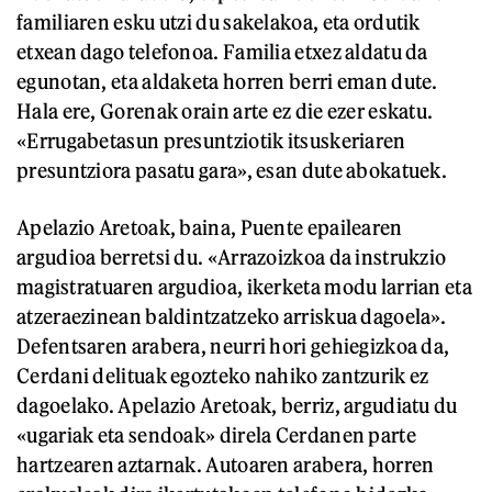
familiaren esku utzi du sakelakoa, eta ordutik
etxean dago telefonoa. Familia etxez aldatu da
egunotan, eta aldaketa horren berri eman dute.
Hala ere, Gorenak orain arte ez die ezer eskatu.
«Errugabetasun presuntziotik itsuskeriaren
presuntziora pasatu gara», esan dute abokatuek.
Apelazio Aretoak, baina, Puente epailearen
argudioa berretsi du. «Arrazoizkoa da instrukzio
magistratuaren argudioa, ikerketa modu larrian eta
atzeraezinean baldintzatzeko arriskua dagoela».
Defentsaren arabera, neurri hori gehiegizkoa da,
Cerdani delituak egozteko nahiko zantzurik ez
dagoelako. Apelazio Aretoak, berriz, argudiatu du
«ugariak eta sendoak» direla Cerdanen parte
hartzearen aztarnak. Autoaren arabera, horren