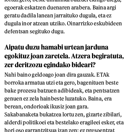
egoerak eskatzen duenaren arabera. Baina argi
geratu dadila lanean jarraituko dugula, eta ez
dugula inor atzean utziko. Oinarrizko eskubideen
defentsan segituko dugu.
Aipatu duzu hamabi urtean jarduna
egokituz joan zaretela. Atzera begiratuta,
zer deritzozu egindako bideari?
Nahi baino geldoago joan dira gauzak. ETAk
borroka armatua utzi eta gero, bagenituen beste
bake prozesu batzuen adibideak, eta pentsatzen
genuen ez zela hainbeste luzatuko. Baina, era
berean, ondorioak ikusiz joan gara.
Sakabanaketa bukatzea lortu zen, gizarte zibilari,
alderdi politikoei eta bestelako eragileei esker, eta
hori oso garrantzitsua izan zen; ez presoentzat