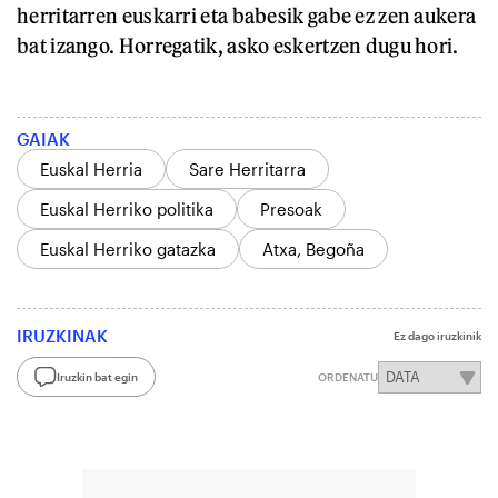
herritarren euskarri eta babesik gabe ez zen aukera
bat izango. Horregatik, asko eskertzen dugu hori.
GAIAK
Euskal Herria
Sare Herritarra
Euskal Herriko politika
Presoak
Euskal Herriko gatazka
Atxa, Begoña
IRUZKINAK
Ez dago iruzkinik
Iruzkin bat egin
ORDENATU