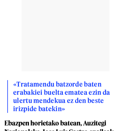
«Tratamendu batzorde baten
erabakiei buelta ematea ezin da
ulertu mendekua ez den beste
irizpide batekin»
Ebazpen horietako batean, Auzitegi