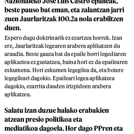
Nazionaleko Jose Luis Castro epaileak,
beste pauso bat eman, eta zalantzan jarri
zuen Jaurlaritzak 100.2a nola erabiltzen
duen.
Espero dugu doktrinarik ez ezartzea horrek. Izan
ere, Jaurlaritzak legearen arabera aplikatzen du
araudia. Beste gauza bat da epaile horri legediaren
aplikazioa ez gustatzea, baina hori ez da epailearen
eskumena. Hori eskumen legegilea da, eta botere
legegileari dagokio. Epaileari legea aplikatzea
dagokio, ezarrita dauden irizpideen arabera
aplikatzea.
Salatu izan duzue halako erabakien
atzean presio politikoa eta
mediatikoa dagoela. Hor dago PPren eta