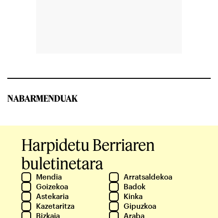
NABARMENDUAK
Harpidetu Berriaren
buletinetara
Mendia
Arratsaldekoa
Goizekoa
Badok
Astekaria
Kinka
Kazetaritza
Gipuzkoa
Bizkaia
Araba