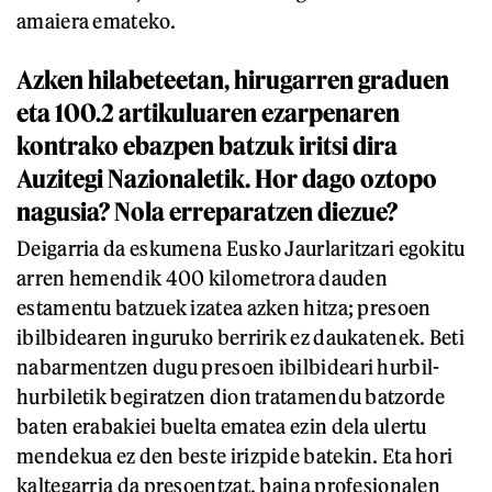
amaiera emateko.
Azken hilabeteetan, hirugarren graduen
eta 100.2 artikuluaren ezarpenaren
kontrako ebazpen batzuk iritsi dira
Auzitegi Nazionaletik. Hor dago oztopo
nagusia? Nola erreparatzen diezue?
Deigarria da eskumena Eusko Jaurlaritzari egokitu
arren hemendik 400 kilometrora dauden
estamentu batzuek izatea azken hitza; presoen
ibilbidearen inguruko berririk ez daukatenek. Beti
nabarmentzen dugu presoen ibilbideari hurbil-
hurbiletik begiratzen dion tratamendu batzorde
baten erabakiei buelta ematea ezin dela ulertu
mendekua ez den beste irizpide batekin. Eta hori
kaltegarria da presoentzat, baina profesionalen