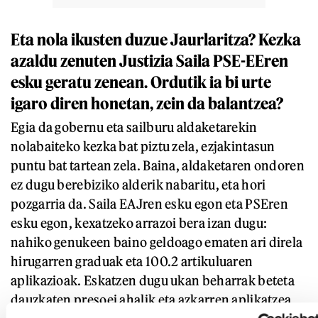
Eta nola ikusten duzue Jaurlaritza? Kezka
azaldu zenuten Justizia Saila PSE-EEren
esku geratu zenean. Ordutik ia bi urte
igaro diren honetan, zein da balantzea?
Egia da gobernu eta sailburu aldaketarekin
nolabaiteko kezka bat piztu zela, ezjakintasun
puntu bat tartean zela. Baina, aldaketaren ondoren
ez dugu berebiziko alderik nabaritu, eta hori
pozgarria da. Saila EAJren esku egon eta PSEren
esku egon, kexatzeko arrazoi bera izan dugu:
nahiko genukeen baino geldoago ematen ari direla
hirugarren graduak eta 100.2 artikuluaren
aplikazioak. Eskatzen dugu ukan beharrak beteta
dauzkaten presoei ahalik eta azkarren aplikatzea