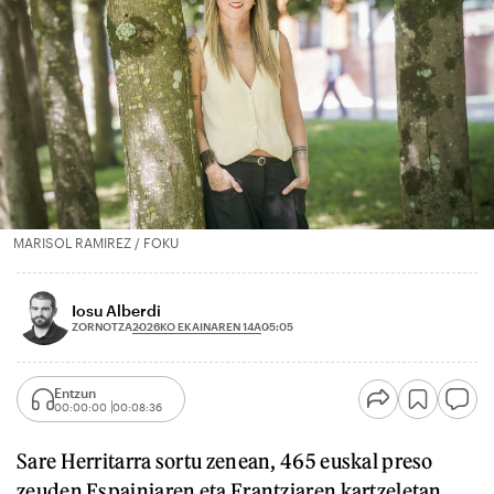
MARISOL RAMIREZ / FOKU
Iosu Alberdi
2026KO EKAINAREN 14A
ZORNOTZA
05:05
Entzun
00:00:00
00:08:36
Sare Herritarra sortu zenean, 465 euskal preso
zeuden Espainiaren eta Frantziaren kartzeletan.