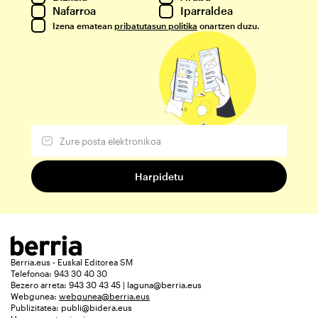
Nafarroa
Iparraldea
Izena ematean
pribatutasun politika
onartzen duzu.
Berria.eus - Euskal Editorea SM
Telefonoa: 943 30 40 30
Bezero arreta: 943 30 43 45 | laguna@berria.eus
Webgunea:
webgunea@berria.eus
Publizitatea:
publi@bidera.eus