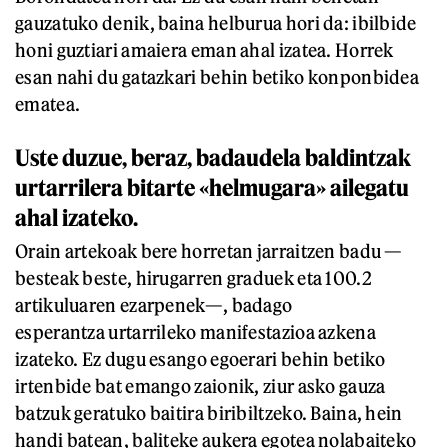
gauzatuko denik, baina helburua hori da: ibilbide
honi guztiari amaiera eman ahal izatea. Horrek
esan nahi du gatazkari behin betiko konponbidea
ematea.
Uste duzue, beraz, badaudela baldintzak
urtarrilera bitarte «helmugara» ailegatu
ahal izateko.
Orain artekoak bere horretan jarraitzen badu —
besteak beste, hirugarren graduek eta 100.2
artikuluaren ezarpenek—, badago
esperantza urtarrileko manifestazioa azkena
izateko. Ez dugu esango egoerari behin betiko
irtenbide bat emango zaionik, ziur asko gauza
batzuk geratuko baitira biribiltzeko. Baina, hein
handi batean, baliteke aukera egotea nolabaiteko