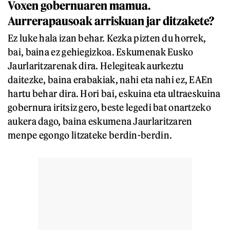
Voxen gobernuaren mamua.
Aurrerapausoak arriskuan jar ditzakete?
Ez luke hala izan behar. Kezka pizten du horrek,
bai, baina ez gehiegizkoa. Eskumenak Eusko
Jaurlaritzarenak dira. Helegiteak aurkeztu
daitezke, baina erabakiak, nahi eta nahi ez, EAEn
hartu behar dira. Hori bai, eskuina eta ultraeskuina
gobernura iritsiz gero, beste legedi bat onartzeko
aukera dago, baina eskumena Jaurlaritzaren
menpe egongo litzateke berdin-berdin.