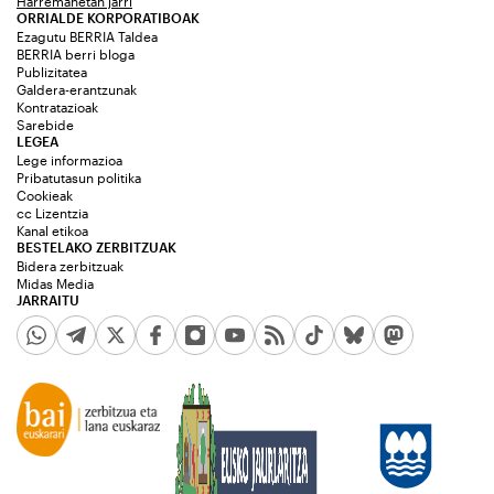
Harremanetan jarri
ORRIALDE KORPORATIBOAK
Ezagutu BERRIA Taldea
BERRIA berri bloga
Publizitatea
Galdera-erantzunak
Kontratazioak
Sarebide
LEGEA
Lege informazioa
Pribatutasun politika
Cookieak
cc Lizentzia
Kanal etikoa
BESTELAKO ZERBITZUAK
Bidera zerbitzuak
Midas Media
JARRAITU