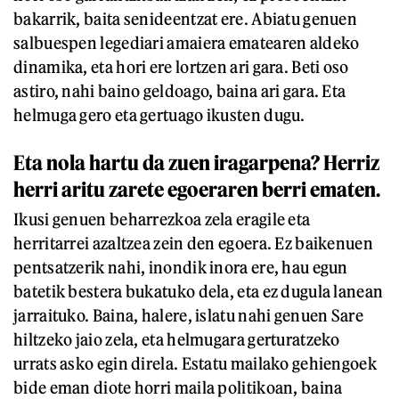
bakarrik, baita senideentzat ere. Abiatu genuen
salbuespen legediari amaiera ematearen aldeko
dinamika, eta hori ere lortzen ari gara. Beti oso
astiro, nahi baino geldoago, baina ari gara. Eta
helmuga gero eta gertuago ikusten dugu.
Eta nola hartu da zuen iragarpena? Herriz
herri aritu zarete egoeraren berri ematen.
Ikusi genuen beharrezkoa zela eragile eta
herritarrei azaltzea zein den egoera. Ez baikenuen
pentsatzerik nahi, inondik inora ere, hau egun
batetik bestera bukatuko dela, eta ez dugula lanean
jarraituko. Baina, halere, islatu nahi genuen Sare
hiltzeko jaio zela, eta helmugara gerturatzeko
urrats asko egin direla. Estatu mailako gehiengoek
bide eman diote horri maila politikoan, baina