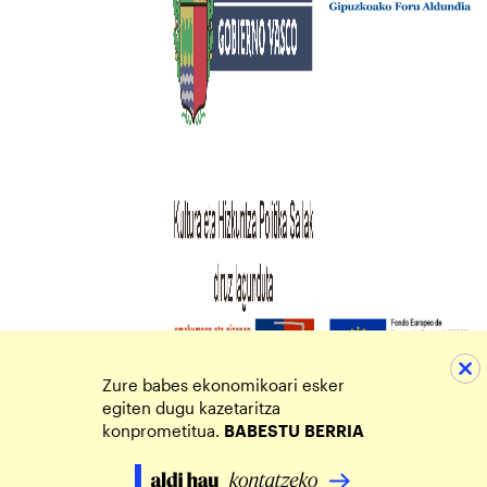
Zure babes ekonomikoari esker
egiten dugu kazetaritza
konprometitua.
BABESTU
BERRIA