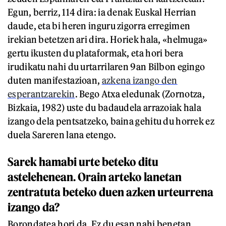
Egun, berriz, 114 dira: ia denak Euskal Herrian
daude, eta bi heren inguru zigorra erregimen
irekian betetzen ari dira. Horiek hala, «helmuga»
gertu ikusten du plataformak, eta hori bera
irudikatu nahi du urtarrilaren 9an Bilbon egingo
duten manifestazioan,
azkena izango den
esperantzarekin
. Bego Atxa eledunak (Zornotza,
Bizkaia, 1982) uste du badaudela arrazoiak hala
izango dela pentsatzeko, baina gehitu du horrek ez
duela Sareren lana etengo.
Sarek hamabi urte beteko ditu
astelehenean. Orain arteko lanetan
zentratuta beteko duen azken urteurrena
izango da?
Borondatea hori da. Ez du esan nahi benetan