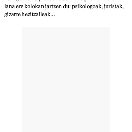
lana ere kolokan jartzen du: psikologoak, juristak,
gizarte hezitzaileak...