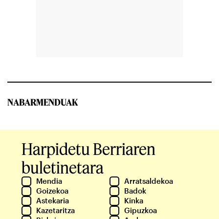
NABARMENDUAK
Harpidetu Berriaren
buletinetara
Mendia
Arratsaldekoa
Goizekoa
Badok
Astekaria
Kinka
Kazetaritza
Gipuzkoa