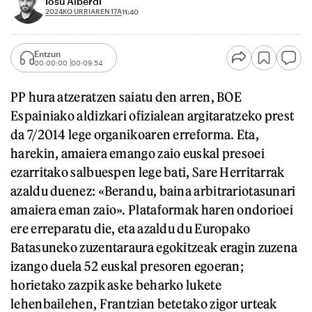
Iosu Alberdi
2024KO URRIAREN 17A
11:40
Entzun
00:00:00
00:09:54
PP hura atzeratzen saiatu den arren, BOE
Espainiako aldizkari ofizialean argitaratzeko prest
da 7/2014 lege organikoaren erreforma. Eta,
harekin, amaiera emango zaio euskal presoei
ezarritako salbuespen lege bati, Sare Herritarrak
azaldu duenez: «Berandu, baina arbitrariotasunari
amaiera eman zaio». Plataformak haren ondorioei
ere erreparatu die, eta azaldu du Europako
Batasuneko zuzentaraura egokitzeak eragin zuzena
izango duela 52 euskal presoren egoeran;
horietako zazpik aske beharko lukete
lehenbailehen, Frantzian betetako zigor urteak