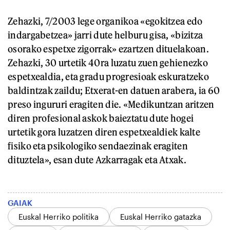
Zehazki, 7/2003 lege organikoa «egokitzea edo
indargabetzea» jarri dute helburu gisa, «bizitza
osorako espetxe zigorrak» ezartzen dituelakoan.
Zehazki, 30 urtetik 40ra luzatu zuen gehienezko
espetxealdia, eta gradu progresioak eskuratzeko
baldintzak zaildu; Etxerat-en datuen arabera, ia 60
preso ingururi eragiten die. «Medikuntzan aritzen
diren profesional askok baieztatu dute hogei
urtetik gora luzatzen diren espetxealdiek kalte
fisiko eta psikologiko sendaezinak eragiten
dituztela», esan dute Azkarragak eta Atxak.
GAIAK
Euskal Herriko politika
Euskal Herriko gatazka