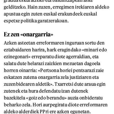
gelditzeko. Hain zuzen, erregimen irekiaren aldeko
apustua egin zuten euskal erakundeek euskal
espetxe politika garatzerakoan.
Ez zen «onargarria»
Azken asteetan erreformaren inguruan sortu den
eztabaidaren harira, hark eragindako «minari edo
ezinegonari» erreparatu diote agerraldian, eta
salatu dute helarazi zaizkien mezuetan dagoela
horren oinarria: «Pertsona horiei pentsarazi zaie
eskatzen zutena onargarria zela justiziaren eta
zuzenbidearen aldetik». Txarretsi dute araua egin
zutenek eta hura defendatu izan dutenek
bazekitela «goiz edo berandu» auzia onbideratu
beharko zela. Hori aurpegiratu diote erreformaren
aldeko alderdiek PPri ere azken egunetan.