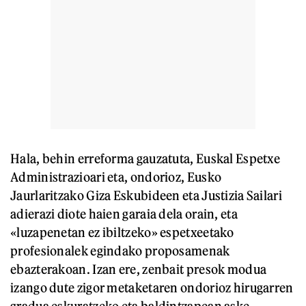
Hala, behin erreforma gauzatuta, Euskal Espetxe
Administrazioari eta, ondorioz, Eusko
Jaurlaritzako Giza Eskubideen eta Justizia Sailari
adierazi diote haien garaia dela orain, eta
«luzapenetan ez ibiltzeko» espetxeetako
profesionalek egindako proposamenak
ebazterakoan. Izan ere, zenbait presok modua
izango dute zigor metaketaren ondorioz hirugarren
gradua eskuratzeko eta baldintzapean aske