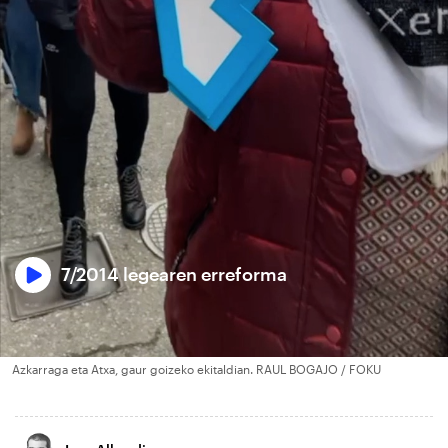
7/2014 legearen erreforma
Azkarraga eta Atxa, gaur goizeko ekitaldian. RAUL BOGAJO / FOKU