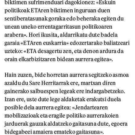
biktimen sufrimenduari dagokionez: «Eskuin
politikoak ETAren biktimen inguruan duen
sentiberatasunak goraka edo beheraka egiten du
unean uneko errentagarritasun politikoaren
arabera». Hori ikusita, aldarrikatu dute badela
garaia «ETAren euskarria» edozertarako baliatzeari
uzteko: «ETA desagertu zen, eta denon ardura da
orain elkarbizitzaren bidean aurrera egitea».
Hain zuzen, bide horretan aurrera segitzeko asmoa
azaldu du Sare Herritarrak ere, martxan diren
gainerako salbuespen legeak ere indargabetzeko.
Izan ere, uste dute lege aldaketak erakutsi duela
posible dela aurrera egitea: «Jendartearen
mobilizazioak eta eragile politiko aurrerakoien
jarduerak gauzak aldatzeko gaitasuna dute, egoera
bidegabeei amaiera emateko gaitasuna».