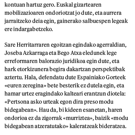
kontuan hartuz gero. Euskal gizartearen
mobilizazioaren ondoriotzat jo dute, eta aurrera
jarraitzeko deia egin, gainerako salbuespen legeak
ere indargabetzeko.
Sare Herritarraren egoitzan egindako agerraldian,
Joseba Azkarraga eta Bego Atxa eledunek lege
erreformaren balorazio juridikoa egin dute, eta
hark etorkizunera begira dakartzan perspektibak
aztertu. Hala, defendatu dute Espainiako Gorteek
«euren zeregina» bete besterik ez dutela egin, eta
hamar urtez eragindako kalteari erantzun diotela:
«Pertsona asko urteak egon dira preso modu
bidegabean». Hau da, bi kideen esanetan, haren
ondorioa ez da zigorrak «murriztea», baizik «modu
bidegabean atzeratutako» kaleratzeak bideratzea.