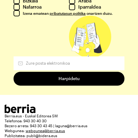
Bizkaia
Araba
Nafarroa
Iparraldea
Izena ematean
pribatutasun politika
onartzen duzu.
Berria.eus - Euskal Editorea SM
Telefonoa: 943 30 40 30
Bezero arreta: 943 30 43 45 | laguna@berria.eus
Webgunea:
webgunea@berria.eus
Publizitatea:
publi@bidera.eus