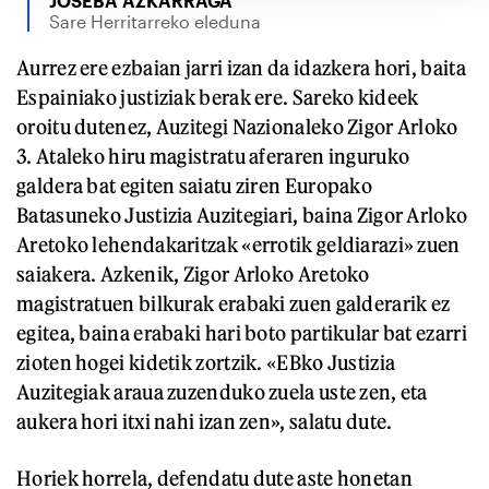
JOSEBA AZKARRAGA
Sare Herritarreko eleduna
Aurrez ere ezbaian jarri izan da idazkera hori, baita
Espainiako justiziak berak ere. Sareko kideek
oroitu dutenez, Auzitegi Nazionaleko Zigor Arloko
3. Ataleko hiru magistratu aferaren inguruko
galdera bat egiten saiatu ziren Europako
Batasuneko Justizia Auzitegiari, baina Zigor Arloko
Aretoko lehendakaritzak «errotik geldiarazi» zuen
saiakera. Azkenik, Zigor Arloko Aretoko
magistratuen bilkurak erabaki zuen galderarik ez
egitea, baina erabaki hari boto partikular bat ezarri
zioten hogei kidetik zortzik. «EBko Justizia
Auzitegiak araua zuzenduko zuela uste zen, eta
aukera hori itxi nahi izan zen», salatu dute.
Horiek horrela, defendatu dute aste honetan