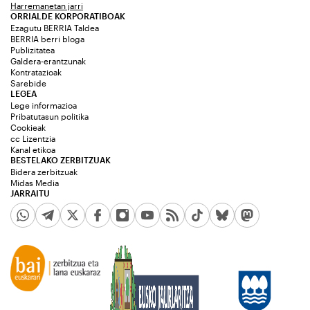
Harremanetan jarri
ORRIALDE KORPORATIBOAK
Ezagutu BERRIA Taldea
BERRIA berri bloga
Publizitatea
Galdera-erantzunak
Kontratazioak
Sarebide
LEGEA
Lege informazioa
Pribatutasun politika
Cookieak
cc Lizentzia
Kanal etikoa
BESTELAKO ZERBITZUAK
Bidera zerbitzuak
Midas Media
JARRAITU