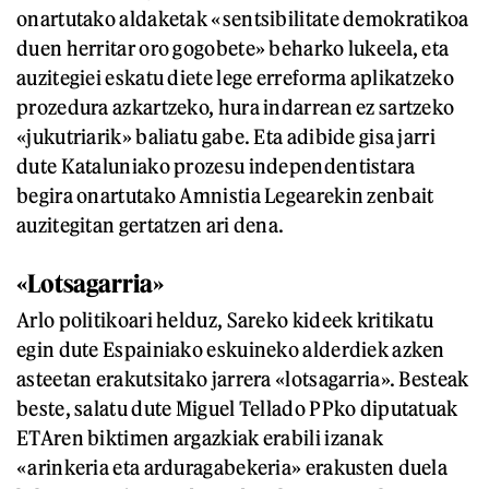
onartutako aldaketak «sentsibilitate demokratikoa
duen herritar oro gogobete» beharko lukeela, eta
auzitegiei eskatu diete lege erreforma aplikatzeko
prozedura azkartzeko, hura indarrean ez sartzeko
«jukutriarik» baliatu gabe. Eta adibide gisa jarri
dute Kataluniako prozesu independentistara
begira onartutako Amnistia Legearekin zenbait
auzitegitan gertatzen ari dena.
«Lotsagarria»
Arlo politikoari helduz, Sareko kideek kritikatu
egin dute Espainiako eskuineko alderdiek azken
asteetan erakutsitako jarrera «lotsagarria». Besteak
beste, salatu dute Miguel Tellado PPko diputatuak
ETAren biktimen argazkiak erabili izanak
«arinkeria eta arduragabekeria» erakusten duela