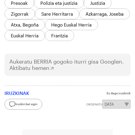
Presoak
Polizia eta justizia
Justizia
Zigorrak
Sare Herritarra
Azkarraga, Joseba
Atxa, Begoña
Hego Euskal Herria
Euskal Herria
Frantzia
Aukeratu
BERRIA
gogoko iturri gisa Googlen.
Aktibatu hemen
IRUZKINAK
Ez dago iruzkinik
Iruzkin bat egin
ORDENATU