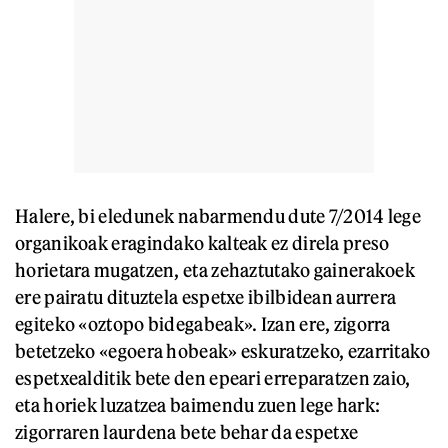
Halere, bi eledunek nabarmendu dute 7/2014 lege
organikoak eragindako kalteak ez direla preso
horietara mugatzen, eta zehaztutako gainerakoek
ere pairatu dituztela espetxe ibilbidean aurrera
egiteko «oztopo bidegabeak». Izan ere, zigorra
betetzeko «egoera hobeak» eskuratzeko, ezarritako
espetxealditik bete den epeari erreparatzen zaio,
eta horiek luzatzea baimendu zuen lege hark:
zigorraren laurdena bete behar da espetxe