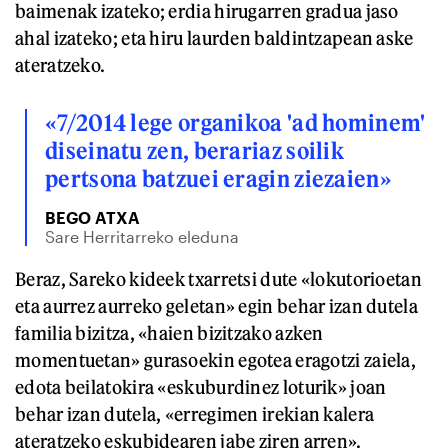
baimenak izateko; erdia hirugarren gradua jaso
ahal izateko; eta hiru laurden baldintzapean aske
ateratzeko.
«7/2014 lege organikoa 'ad hominem'
diseinatu zen, berariaz soilik
pertsona batzuei eragin ziezaien»
BEGO ATXA
Sare Herritarreko eleduna
Beraz, Sareko kideek txarretsi dute «lokutorioetan
eta aurrez aurreko geletan» egin behar izan dutela
familia bizitza, «haien bizitzako azken
momentuetan» gurasoekin egotea eragotzi zaiela,
edota beilatokira «eskuburdinez loturik» joan
behar izan dutela, «erregimen irekian kalera
ateratzeko eskubidearen jabe ziren arren».