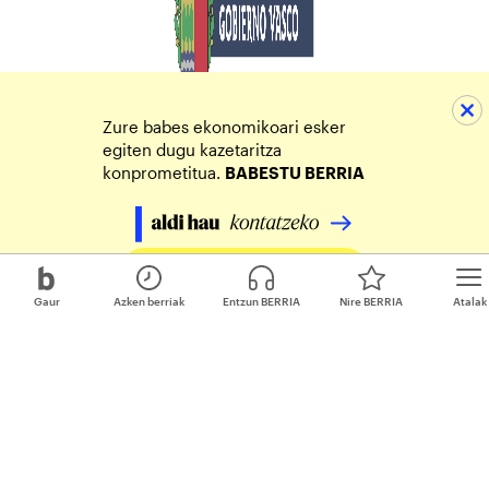
Zure babes ekonomikoari esker
egiten dugu kazetaritza
konprometitua.
BABESTU BERRIA
Egin zure ekarpena
Gaur
Azken berriak
Entzun BERRIA
Nire BERRIA
Atalak