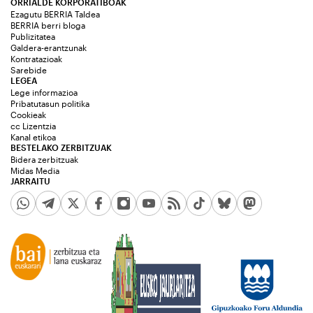
ORRIALDE KORPORATIBOAK
Ezagutu BERRIA Taldea
BERRIA berri bloga
Publizitatea
Galdera-erantzunak
Kontratazioak
Sarebide
LEGEA
Lege informazioa
Pribatutasun politika
Cookieak
cc Lizentzia
Kanal etikoa
BESTELAKO ZERBITZUAK
Bidera zerbitzuak
Midas Media
JARRAITU