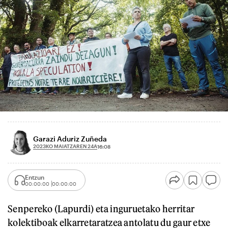
Garazi Aduriz Zuñeda
2023KO MAIATZAREN 24A
16:08
Entzun
00:00:00
00:00:00
Senpereko (Lapurdi) eta inguruetako herritar
kolektiboak elkarretaratzea antolatu du gaur etxe