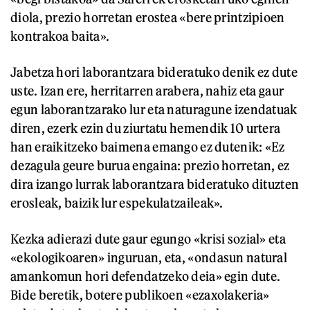
diola, prezio horretan erostea «bere printzipioen
kontrakoa baita».
Jabetza hori laborantzara bideratuko denik ez dute
uste. Izan ere, herritarren arabera, nahiz eta gaur
egun laborantzarako lur eta naturagune izendatuak
diren, ezerk ezin du ziurtatu hemendik 10 urtera
han eraikitzeko baimena emango ez dutenik: «Ez
dezagula geure burua engaina: prezio horretan, ez
dira izango lurrak laborantzara bideratuko dituzten
erosleak, baizik lur espekulatzaileak».
Kezka adierazi dute gaur egungo «krisi sozial» eta
«ekologikoaren» inguruan, eta, «ondasun natural
amankomun hori defendatzeko deia» egin dute.
Bide beretik, botere publikoen «ezaxolakeria»