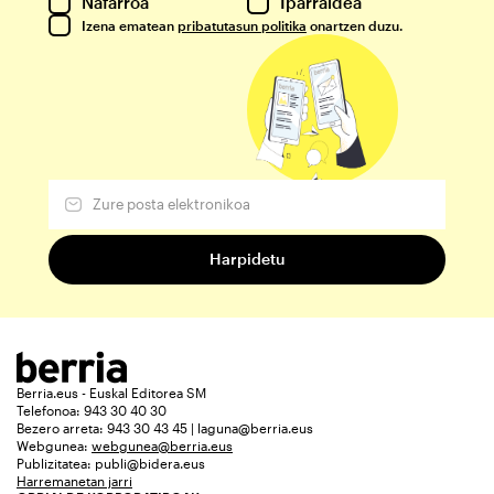
Nafarroa
Iparraldea
Izena ematean
pribatutasun politika
onartzen duzu.
Berria.eus - Euskal Editorea SM
Telefonoa: 943 30 40 30
Bezero arreta: 943 30 43 45 | laguna@berria.eus
Webgunea:
webgunea@berria.eus
Publizitatea:
publi@bidera.eus
Harremanetan jarri