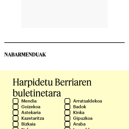
NABARMENDUAK
Harpidetu Berriaren
buletinetara
Mendia
Arratsaldekoa
Goizekoa
Badok
Astekaria
Kinka
Kazetaritza
Gipuzkoa
Bizkaia
Araba