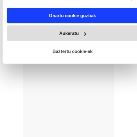
characteristics (fingerprinting)
Find out more about how your personal data is processed
Onartu cookie guztiak
and set your preferences in the
details section
.
Webgune honek cookie propioak eta hirugarrenen cookie-
Aukeratu
fitxategiak erabiltzen ditu. Zure esperientzia eta zerbitzuak
hobetzeko asmoz, cookie teknologiaz baliatzen gara. Ohar
hau onartuz gero, teknologia hori erabiltzeko baimen
esplizitua ematen diguzu.
Gehiago irakurri
Baztertu cookie-ak