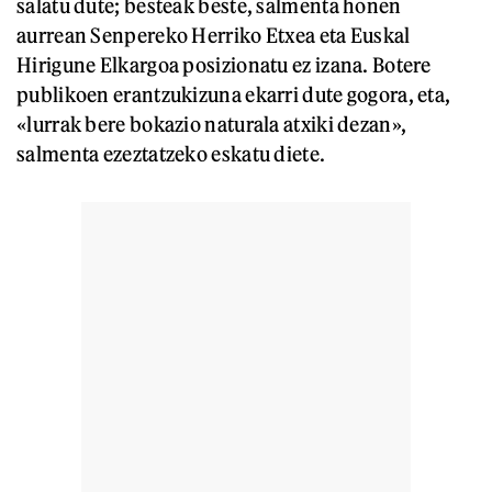
salatu dute; besteak beste, salmenta honen
aurrean Senpereko Herriko Etxea eta Euskal
Hirigune Elkargoa posizionatu ez izana. Botere
publikoen erantzukizuna ekarri dute gogora, eta,
«lurrak bere bokazio naturala atxiki dezan»,
salmenta ezeztatzeko eskatu diete.