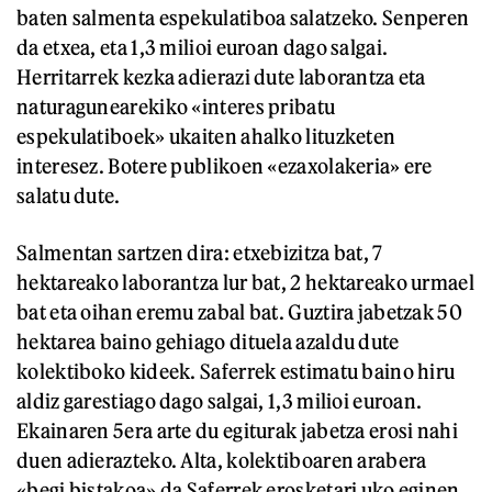
baten salmenta espekulatiboa salatzeko. Senperen
da etxea, eta 1,3 milioi euroan dago salgai.
Herritarrek kezka adierazi dute laborantza eta
naturagunearekiko «interes pribatu
espekulatiboek» ukaiten ahalko lituzketen
interesez. Botere publikoen «ezaxolakeria» ere
salatu dute.
Salmentan sartzen dira: etxebizitza bat, 7
hektareako laborantza lur bat, 2 hektareako urmael
bat eta oihan eremu zabal bat. Guztira jabetzak 50
hektarea baino gehiago dituela azaldu dute
kolektiboko kideek. Saferrek estimatu baino hiru
aldiz garestiago dago salgai, 1,3 milioi euroan.
Ekainaren 5era arte du egiturak jabetza erosi nahi
duen adierazteko. Alta, kolektiboaren arabera
«begi bistakoa» da Saferrek erosketari uko eginen