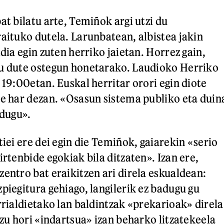
at bilatu arte, Temiñok argi utzi du
raituko dutela. Larunbatean, albistea jakin
ldia egin zuten herriko jaietan. Horrez gain,
tu dute ostegun honetarako. Laudioko Herriko
 19:00etan. Euskal herritar orori egin diote
te har dezan. «Osasun sistema publiko eta duin
 dugu».
tiei ere dei egin die Temiñok, gaiarekin «serio
irtenbide egokiak bila ditzaten». Izan ere,
zentro bat eraikitzen ari direla eskualdean:
piegitura gehiago, langilerik ez badugu gu
rrialdietako lan baldintzak «prekarioak» direla
tzu hori «indartsua» izan beharko litzatekeela