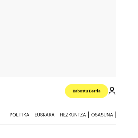
Babestu Berria
POLITIKA
EUSKARA
HEZKUNTZA
OSASUNA