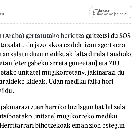
Entzun
:20
00:00:00
00:06:01
 (Araba) gertatutako heriotza
gaitzetsi du SOS
ta salatu du jazotakoa ez dela izan «gertaera
tan salatu dugu medikuak falta direla Laudiok
tan [etengabeko arreta guneetan] eta ZIU
oetako unitate] mugikorretan», jakinarazi du
araldeko kideak. Udan mediku falta hori
si du.
akinarazi zuen herriko bizilagun bat hil zela
entsiboetako unitate] mugikorreko mediku
 Herritarrari bihotzekoak eman zion ostegun