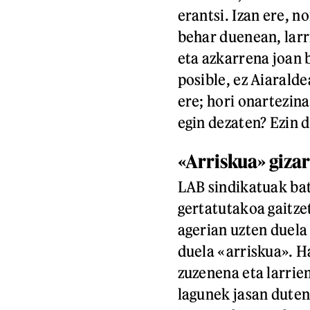
erantsi. Izan ere, 
behar duenean, larri
eta azkarrena joan
posible, ez Aiaralde
ere; hori onartezina
egin dezaten? Ezin d
«A
rriskua»
giza
LAB sindikatuak bat
gertatutakoa gaitzet
agerian uzten duela
duela «arriskua». H
zuzenena eta larrie
lagunek jasan duten