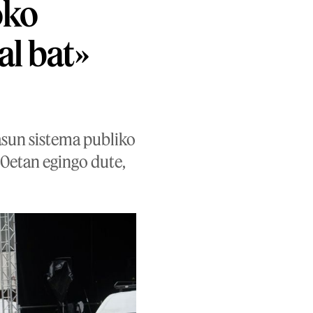
oko
al bat»
asun sistema publiko
00etan egingo dute,