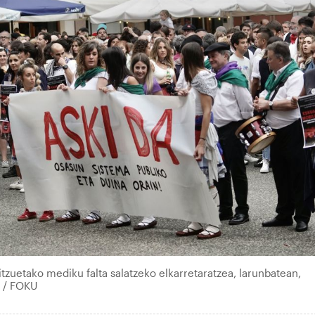
itzuetako mediku falta salatzeko elkarretaratzea, larunbatean,
 / FOKU