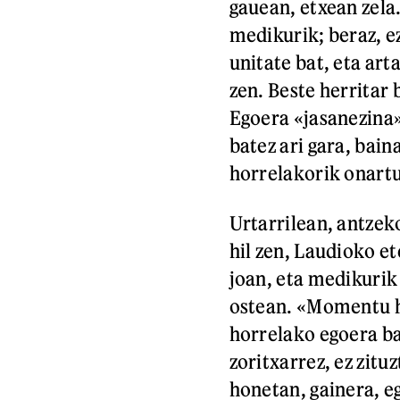
gauean, etxean zela.
medikurik; beraz, ez
unitate bat, eta ar
zen. Beste herritar
Egoera «jasanezina
batez ari gara, bain
horrelakorik onartu
Urtarrilean, antzek
hil zen, Laudioko 
joan, eta medikurik
ostean. «Momentu ho
horrelako egoera ba
zoritxarrez, ez zit
honetan, gainera, e