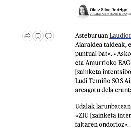
Olatz Silva Rodrigo
2024KO ABUZTUAREN 26A
18
Asteburuan
Laudion
Aiaraldea taldeak, e
puntual bat». «Asko
eta Amurrioko EAGe
[zainketa intentsib
Ludi Temiño SOS Ai
areagotu dela erant
Udalak larunbatean j
«ZIU [zainketa int
faltaren ondorioz».