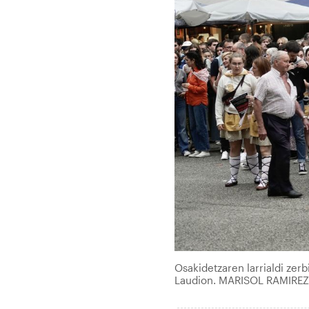
Osakidetzaren larrialdi zerb
Laudion. MARISOL RAMIREZ