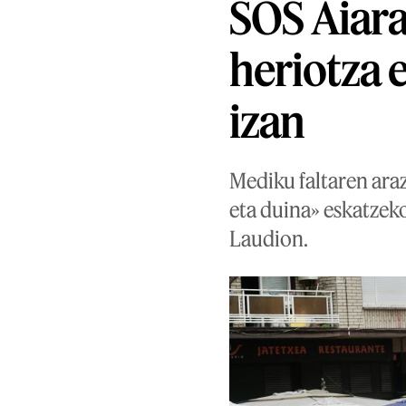
SOS Aiara
heriotza 
izan
Mediku faltaren ara
eta duina» eskatzek
Laudion.