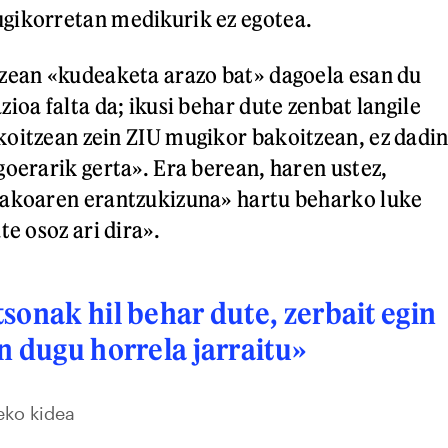
gikorretan medikurik ez egotea.
zean «kudeaketa arazo bat» dagoela esan du
ioa falta da; ikusi behar dute zenbat langile
oitzean zein ZIU mugikor bakoitzean, ez dadi
goerarik gerta». Era berean, haren ustez,
takoaren erantzukizuna» hartu beharko luke
te osoz ari dira».
sonak hil behar dute, zerbait egin
n dugu horrela jarraitu»
eko kidea