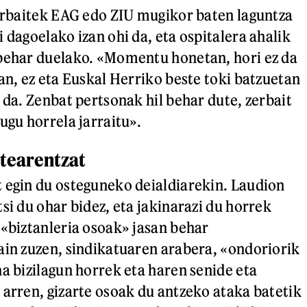
norbaitek EAG edo ZIU mugikor baten laguntza
 dagoelako izan ohi da, eta ospitalera ahalik
 behar duelako. «Momentu honetan, hori ez da
an, ez eta Euskal Herriko beste toki batzuetan
 da. Zenbat pertsonak hil behar dute, zerbait
ugu horrela jarraitu».
rtearentzat
 egin du osteguneko deialdiarekin. Laudion
si du ohar bidez, eta jakinarazi du horrek
 «biztanleria osoak» jasan behar
ain zuzen, sindikatuaren arabera, «ondoriorik
na bizilagun horrek eta haren senide eta
 arren, gizarte osoak du antzeko ataka batetik