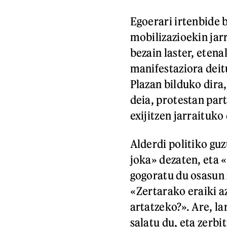
Egoerari irtenbide b
mobilizazioekin jar
bezain laster, etena
manifestaziora dei
Plazan bilduko dira,
deia, protestan par
exijitzen jarraituko
Alderdi politiko guz
joka» dezaten, eta «
gogoratu du osasun 
«Zertarako eraiki az
artatzeko?». Are, la
salatu du, eta zerbi