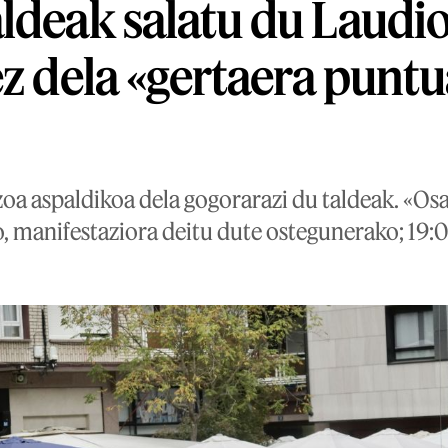
ldeak salatu du Laudi
ez dela «gertaera puntu
zoa aspaldikoa dela gogorarazi du taldeak. «Os
o, manifestaziora deitu dute ostegunerako; 19: