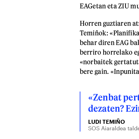
EAGetan eta ZIU mu
Horren guztiaren at
Temiñok: «Planifikaz
behar diren EAG bak
berriro horrelako e
«norbaitek gertatu
bere gain. «Inpunita
«Zenbat pert
dezaten? Ezi
LUDI TEMIÑO
SOS Aiaraldea tald