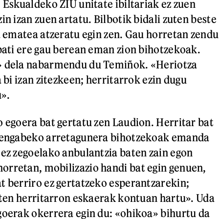
 Eskualdeko ZIU unitate ibiltariak ez zuen
in izan zuen artatu. Bilbotik bidali zuten beste
ta ematea atzeratu egin zen. Gau horretan zendu
 bati ere gau berean eman zion bihotzekoak.
» dela nabarmendu du Temiñok. «Heriotza
a bi izan zitezkeen; herritarrok ezin dugu
».
o egoera bat gertatu zen Laudion. Herritar bat
etengabeko arretagunera bihotzekoak emanda
 ez zegoelako anbulantzia baten zain egon
rretan, mobilizazio handi bat egin genuen,
t berriro ez gertatzeko esperantzarekin;
uzten herritarron eskaerak kontuan hartu». Uda
goerak okerrera egin du: «ohikoa» bihurtu da