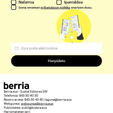
Nafarroa
Iparraldea
Izena ematean
pribatutasun politika
onartzen duzu.
Berria.eus - Euskal Editorea SM
Telefonoa: 943 30 40 30
Bezero arreta: 943 30 43 45 | laguna@berria.eus
Webgunea:
webgunea@berria.eus
Publizitatea:
publi@bidera.eus
Harremanetan jarri