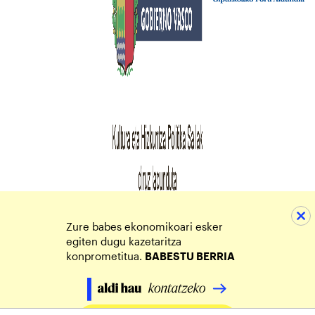
Zure babes ekonomikoari esker
egiten dugu kazetaritza
konprometitua.
BABESTU BERRIA