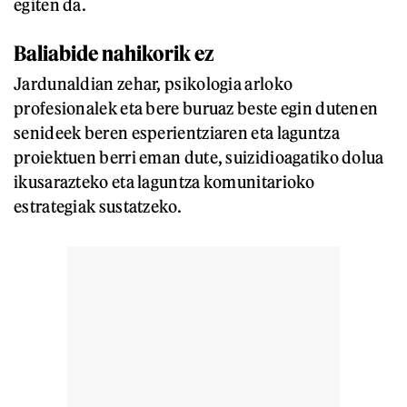
egiten da.
Baliabide nahikorik ez
Jardunaldian zehar, psikologia arloko
profesionalek eta bere buruaz beste egin dutenen
senideek beren esperientziaren eta laguntza
proiektuen berri eman dute, suizidioagatiko dolua
ikusarazteko eta laguntza komunitarioko
estrategiak sustatzeko.