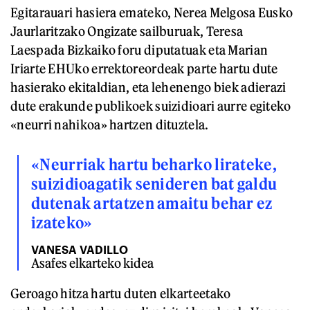
Egitarauari hasiera emateko, Nerea Melgosa Eusko
Jaurlaritzako Ongizate sailburuak, Teresa
Laespada Bizkaiko foru diputatuak eta Marian
Iriarte EHUko errektoreordeak parte hartu dute
hasierako ekitaldian, eta lehenengo biek adierazi
dute erakunde publikoek suizidioari aurre egiteko
«neurri nahikoa» hartzen dituztela.
«Neurriak hartu beharko lirateke,
suizidioagatik senideren bat galdu
dutenak artatzen amaitu behar ez
izateko»
VANESA VADILLO
Asafes elkarteko kidea
Geroago hitza hartu duten elkarteetako