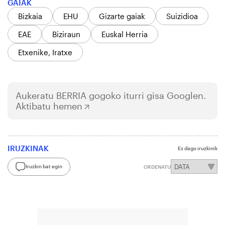
GAIAK
Bizkaia
EHU
Gizarte gaiak
Suizidioa
EAE
Biziraun
Euskal Herria
Etxenike, Iratxe
Aukeratu
BERRIA
gogoko iturri gisa Googlen.
Aktibatu hemen
IRUZKINAK
Ez dago iruzkinik
Iruzkin bat egin
ORDENATU