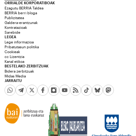
ORRIALDE KORPORATIBOAK
Ezagutu BERRIA Taldea
BERRIA berri bloga
Publizitatea
Galdera-erantzunak
Kontratazioak
Sarebide
LEGEA
Lege informazioa
Pribatutasun politika
Cookieak
cc Lizentzia
Kanal etikoa
BESTELAKO ZERBITZUAK
Bidera zerbitzuak
Midas Media
JARRAITU