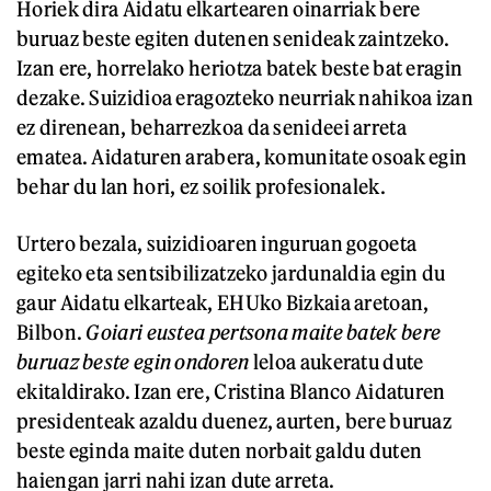
Horiek dira Aidatu elkartearen oinarriak bere
buruaz beste egiten dutenen senideak zaintzeko.
Izan ere, horrelako heriotza batek beste bat eragin
dezake. Suizidioa eragozteko neurriak nahikoa izan
ez direnean, beharrezkoa da senideei arreta
ematea. Aidaturen arabera, komunitate osoak egin
behar du lan hori, ez soilik profesionalek.
Urtero bezala, suizidioaren inguruan gogoeta
egiteko eta sentsibilizatzeko jardunaldia egin du
gaur Aidatu elkarteak, EHUko Bizkaia aretoan,
Bilbon.
Goiari eustea pertsona maite batek bere
buruaz beste egin ondoren
leloa
aukeratu dute
ekitaldirako. Izan ere, Cristina Blanco Aidaturen
presidenteak azaldu duenez, aurten, bere buruaz
beste eginda maite duten norbait galdu duten
haiengan jarri nahi izan dute arreta.