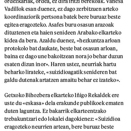
ordezkariak, ordea, ez dira iritzi berekoak. Vanesa
Vadillok esan duenez, ez dago zerbitzuen arteko
koordinaziorik pertsona batek bere buruaz beste
egitea eragozteko. Asafes buru osasun arazoak
dituztenen eta haien senideen Arabako elkarteko
kidea da bera. Azaldu duenez, «hezkuntza arloan
protokolo bat daukate, beste bat osasun arloan,
baina ez dago une bakoitzean nora jo behar duzun
esaten dizun inor». Haren ustez, neurriak hartu
beharko lirateke, «suizidioagatik senideren bat
galdu dutenak artatzen amaitu behar ez izateko».
Getxoko Bihozbera elkarteko Iñigo Rekaldek ere
uste du «eskasa» dela erakunde publikoek ematen
duten laguntza. Ez bakarrik elkarteentzako
trebakuntzari edo lokalei dagokienez: «Suizidioa
eragozteko neurrien artean, bere buruaz beste