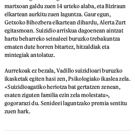
martxoan galdu zuen 14 urteko alaba, eta Biziraun
elkartean aurkitu zuen laguntza. Gaur egun,
Getxoko Bihozbera elkartean dihardu, Alerta Zurt
egitasmoan. Suizidio arriskua dagoenean aintzat
hartu beharreko seinaleei buruzko trebakuntza
ematen dute horren bitartez, hitzaldiak eta
mintegiak antolatuz.
Aurrekoak ez bezala, Vadillo suizidioari buruzko
ikasketak egiten hasi zen, Psikologiako ikaslea zela.
«Suizidioagatiko heriotza bat gertatzen zenean,
esaten ziguten familia ezin zela molestatu»,
gogorarazi du. Senideei laguntzako premia sentitu
zuen hark.