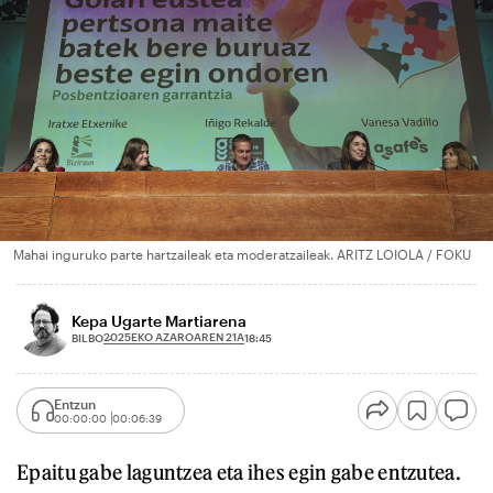
Mahai inguruko parte hartzaileak eta moderatzaileak. ARITZ LOIOLA / FOKU
Kepa Ugarte Martiarena
2025EKO AZAROAREN 21A
BILBO
18:45
Entzun
00:00:00
00:06:39
Epaitu gabe laguntzea eta ihes egin gabe entzutea.