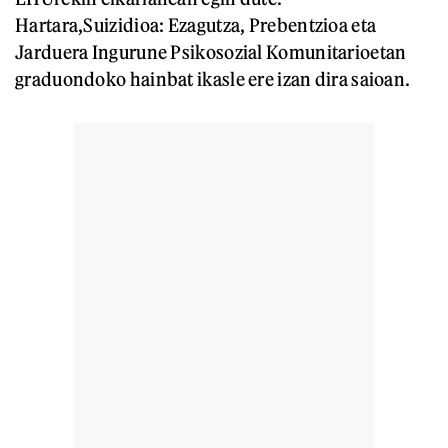
Hartara,Suizidioa: Ezagutza, Prebentzioa eta
Jarduera Ingurune Psikosozial Komunitarioetan
graduondoko hainbat ikasle ere izan dira saioan.