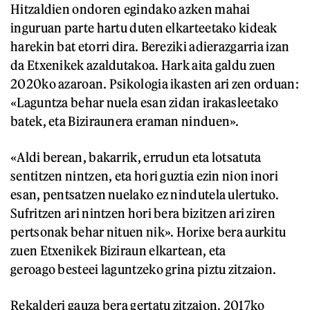
Hitzaldien ondoren egindako azken mahai
inguruan parte hartu duten elkarteetako kideak
harekin bat etorri dira. Bereziki adierazgarria izan
da Etxenikek azaldutakoa. Hark aita galdu zuen
2020ko azaroan. Psikologia ikasten ari zen orduan:
«Laguntza behar nuela esan zidan irakasleetako
batek, eta Biziraunera eraman ninduen».
«Aldi berean, bakarrik, errudun eta lotsatuta
sentitzen nintzen, eta hori guztia ezin nion inori
esan, pentsatzen nuelako ez nindutela ulertuko.
Sufritzen ari nintzen hori bera bizitzen ari ziren
pertsonak behar nituen nik». Horixe bera aurkitu
zuen Etxenikek Biziraun elkartean, eta
geroago besteei laguntzeko grina piztu zitzaion.
Rekalderi gauza bera gertatu zitzaion. 2017ko