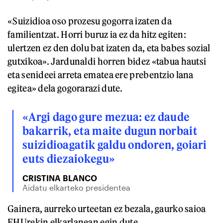
«Suizidioa oso prozesu gogorra izaten da
familientzat. Horri buruz ia ez da hitz egiten:
ulertzen ez den dolu bat izaten da, eta babes sozial
gutxikoa». Jardunaldi horren bidez «tabua hautsi
eta senideei arreta ematea ere prebentzio lana
egitea» dela gogorarazi dute.
«Argi dago gure mezua: ez daude
bakarrik, eta maite dugun norbait
suizidioagatik galdu ondoren, goiari
euts diezaiokegu»
CRISTINA BLANCO
Aidatu elkarteko presidentea
Gainera, aurreko urteetan ez bezala, gaurko saioa
EHUrekin elkarlanean egin dute.