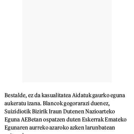
Bestalde, ez da kasualitatea Aidatuk gaurko eguna
aukeratu izana. Blancok gogorarazi duenez,
Suizidiotik Bizirik Iraun Dutenen Nazioarteko
Eguna AEBetan ospatzen duten Eskerrak Emateko
Egunaren aurreko azaroko azken larunbatean