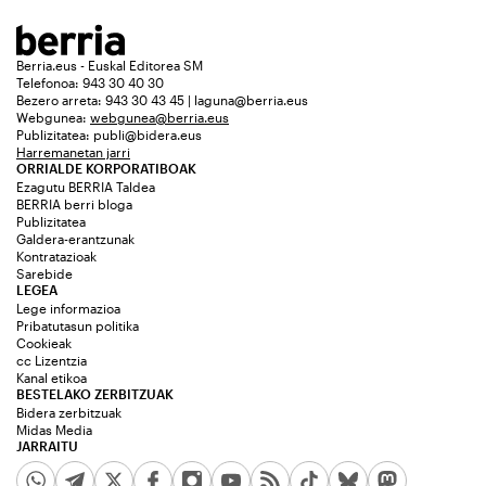
Berria.eus - Euskal Editorea SM
Telefonoa: 943 30 40 30
Bezero arreta: 943 30 43 45 | laguna@berria.eus
Webgunea:
webgunea@berria.eus
Publizitatea:
publi@bidera.eus
Harremanetan jarri
ORRIALDE KORPORATIBOAK
Ezagutu BERRIA Taldea
BERRIA berri bloga
Publizitatea
Galdera-erantzunak
Kontratazioak
Sarebide
LEGEA
Lege informazioa
Pribatutasun politika
Cookieak
cc Lizentzia
Kanal etikoa
BESTELAKO ZERBITZUAK
Bidera zerbitzuak
Midas Media
JARRAITU