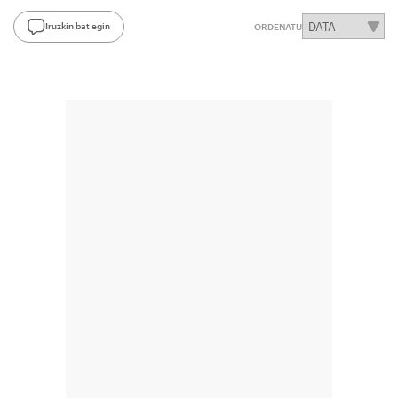
Iruzkin bat egin
ORDENATU