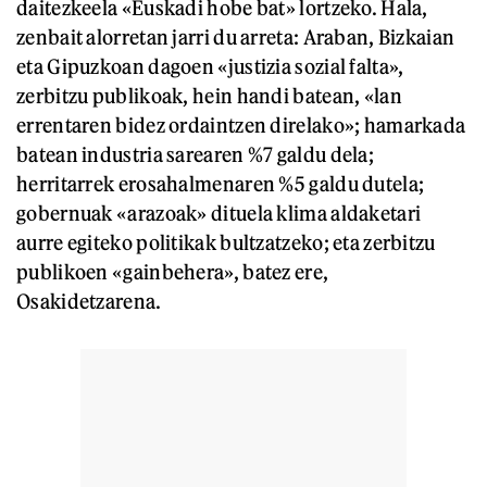
daitezkeela «Euskadi hobe bat» lortzeko. Hala,
zenbait alorretan jarri du arreta: Araban, Bizkaian
eta Gipuzkoan dagoen «justizia sozial falta»,
zerbitzu publikoak, hein handi batean, «lan
errentaren bidez ordaintzen direlako»; hamarkada
batean industria sarearen %7 galdu dela;
herritarrek erosahalmenaren %5 galdu dutela;
gobernuak «arazoak» dituela klima aldaketari
aurre egiteko politikak bultzatzeko; eta zerbitzu
publikoen «gainbehera», batez ere,
Osakidetzarena.