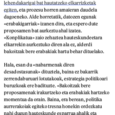
lehendakarigai bat hautatzeko elkarrizketak
egiten
, eta prozesu horren amaieran daudela
dagoeneko. Alde horretatik, datozen egunak
«erabakigarriak» izanen dira, eta espero dute
proposamen bat aurkeztu ahal izatea.
«Konplikatua» zaio zehaztea hauteskundeetara
elkarrekin aurkeztuko diren ala ez, alderdi
bakoitzak bere erabakiak hartu behar dituelako.
Hala, esan du «nabarmenak diren
desadostasunak» dituztela, baina ez bakarrik
zerrendaburuari lotutakoak, estrategia politikoari
buruzkoak ere badituzte. «Bakoitzak bere
proposamenak irakurtzeko eta erabakiak hartzeko
momentua da orain. Baina, era berean, politika
aurrerakoiak egiteko tresna honekin ordezkatu
nahi dugun hauteskunde esparrua ahalik eta