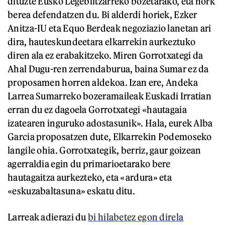
dituzte Eusko Legebiltzarreko bozetarako, eta nork
berea defendatzen du. Bi alderdi horiek, Ezker
Anitza-IU eta Equo Berdeak negoziazio lanetan ari
dira, hauteskundeetara elkarrekin aurkeztuko
diren ala ez erabakitzeko. Miren Gorrotxategi da
Ahal Dugu-ren zerrendaburua, baina Sumar ez da
proposamen horren aldekoa. Izan ere, Andeka
Larrea Sumarreko bozeramaileak Euskadi Irratian
erran du ez dagoela Gorrotxategi «hautagaia
izatearen inguruko adostasunik». Hala, eurek Alba
Garcia proposatzen dute, Elkarrekin Podemoseko
langile ohia. Gorrotxategik, berriz, gaur goizean
agerraldia egin du primarioetarako bere
hautagaitza aurkezteko, eta «ardura» eta
«eskuzabaltasuna» eskatu ditu.
Larreak adierazi du
bi hilabetez egon direla