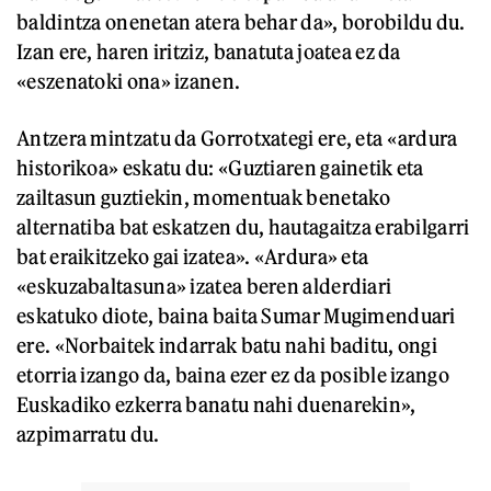
baldintza onenetan atera behar da», borobildu du.
Izan ere, haren iritziz, banatuta joatea ez da
«eszenatoki ona» izanen.
Antzera mintzatu da Gorrotxategi ere, eta «ardura
historikoa» eskatu du: «Guztiaren gainetik eta
zailtasun guztiekin, momentuak benetako
alternatiba bat eskatzen du, hautagaitza erabilgarri
bat eraikitzeko gai izatea». «Ardura» eta
«eskuzabaltasuna» izatea beren alderdiari
eskatuko diote, baina baita Sumar Mugimenduari
ere. «Norbaitek indarrak batu nahi baditu, ongi
etorria izango da, baina ezer ez da posible izango
Euskadiko ezkerra banatu nahi duenarekin»,
azpimarratu du.