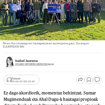
Miren Gorrotxategiren hautagaitzaren aurkezpena gaur, Durangon.
ELKARREKIN BAI
Isabel Jaurena
2024KO URTARRILAREN 25A
16:00
Entzun
00:00:00
00:05:30
Ez dago akordiorik, momentuz behintzat. Sumar
Mugimenduak eta Ahal Dugu-k hautagai propioak