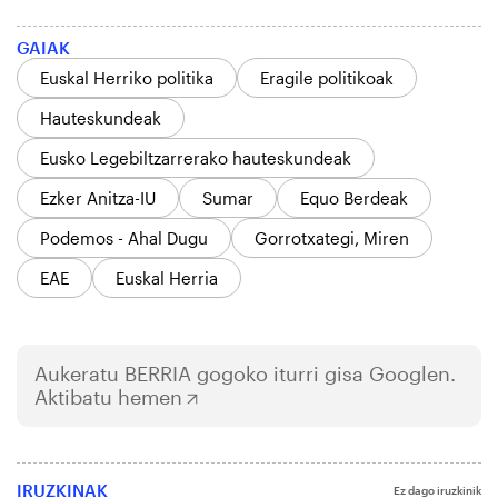
GAIAK
Euskal Herriko politika
Eragile politikoak
Hauteskundeak
Eusko Legebiltzarrerako hauteskundeak
Ezker Anitza-IU
Sumar
Equo Berdeak
Podemos - Ahal Dugu
Gorrotxategi, Miren
EAE
Euskal Herria
Aukeratu
BERRIA
gogoko iturri gisa Googlen.
Aktibatu hemen
IRUZKINAK
Ez dago iruzkinik