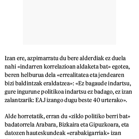
Izan ere, azpimarratu du bere alderdiak ez duela
nahi «indarren korrelazioan aldaketa bat» egotea,
beren helburua dela «errealitatea eta jendearen
bizi baldintzak eraldatzea»: «Ez bagaude indartsu,
gure ingurune politikoa indartsu ez badago, ez izan
zalantzarik: EAJ izango dugu beste 40 urterako».
Alde horretatik, erran du «ziklo politiko berri bat»
badatorrela Arabara, Bizkaira eta Gipuzkoara, eta
datozen hauteskundeak «erabakigarriak» izan