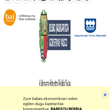
Zure babes ekonomikoari esker
egiten dugu kazetaritza
konprometitua.
BABESTU BERRIA