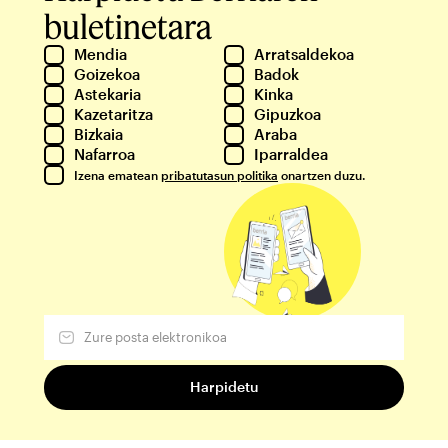
buletinetara
Mendia
Arratsaldekoa
Goizekoa
Badok
Astekaria
Kinka
Kazetaritza
Gipuzkoa
Bizkaia
Araba
Nafarroa
Iparraldea
Izena ematean
pribatutasun politika
onartzen duzu.