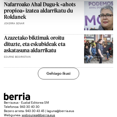
Nafarroako Ahal Dugu-k «ahots
propioa» izatea aldarrikatu du
Roldanek
JOXERRA SENAR
Azazetako biktimak oroitu
dituzte, eta eskubideak eta
askatasuna aldarrikatu
EDURNE BEGIRISTAIN
Gehiago ikusi
Berria.eus - Euskal Editorea SM
Telefonoa: 943 30 40 30
Bezero arreta: 943 30 43 45 | laguna@berria.eus
Webgunea:
webgunea@berria.eus