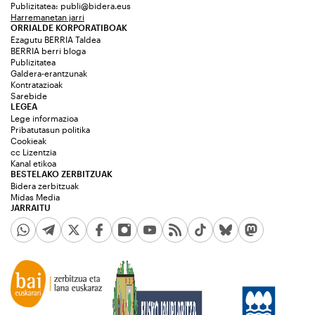
Publizitatea:
publi@bidera.eus
Harremanetan jarri
ORRIALDE KORPORATIBOAK
Ezagutu BERRIA Taldea
BERRIA berri bloga
Publizitatea
Galdera-erantzunak
Kontratazioak
Sarebide
LEGEA
Lege informazioa
Pribatutasun politika
Cookieak
cc Lizentzia
Kanal etikoa
BESTELAKO ZERBITZUAK
Bidera zerbitzuak
Midas Media
JARRAITU