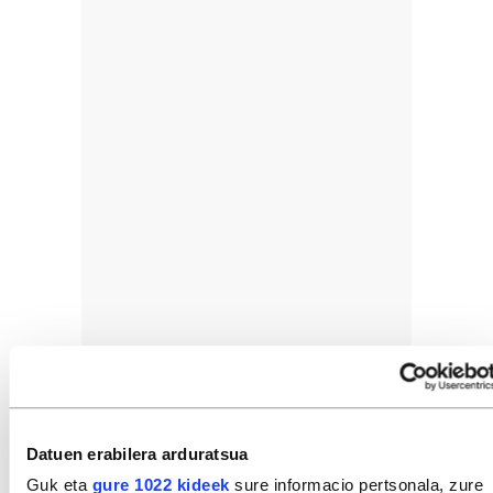
Datuen erabilera arduratsua
Guk eta
gure 1022 kideek
sure informacio pertsonala, zure