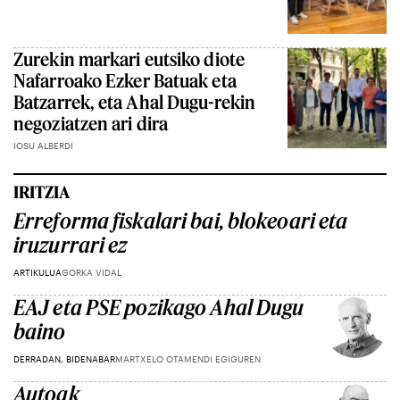
Zurekin markari eutsiko diote
Nafarroako Ezker Batuak eta
Batzarrek, eta Ahal Dugu-rekin
negoziatzen ari dira
IOSU ALBERDI
IRITZIA
Erreforma fiskalari bai, blokeoari eta
iruzurrari ez
ARTIKULUA
GORKA VIDAL
EAJ eta PSE pozikago Ahal Dugu
baino
DERRADAN, BIDENABAR
MARTXELO OTAMENDI EGIGUREN
Autoak