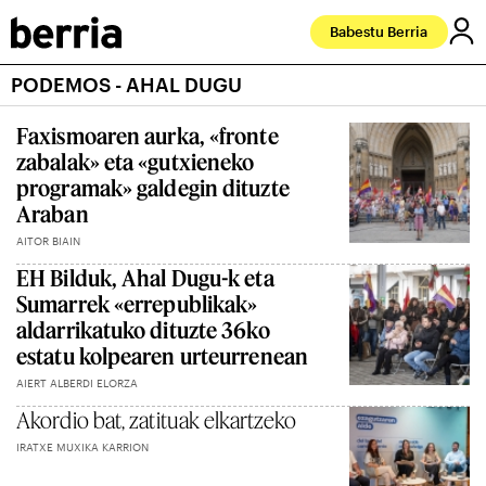
Babestu Berria
PODEMOS - AHAL DUGU
Faxismoaren aurka, «fronte
zabalak» eta «gutxieneko
programak» galdegin dituzte
Araban
AITOR BIAIN
EH Bilduk, Ahal Dugu-k eta
Sumarrek «errepublikak»
aldarrikatuko dituzte 36ko
estatu kolpearen urteurrenean
AIERT ALBERDI ELORZA
Akordio bat, zatituak elkartzeko
IRATXE MUXIKA KARRION