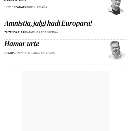
HITZ ETZANAK
ANDONI EGAÑA
Amnistia, jalgi hadi Europara!
ZUZENDARIARI
RAFAEL GARDE VICINAY
Hamar urte
ARKUPEAN
IÑAKI GALDOS IRAZABAL