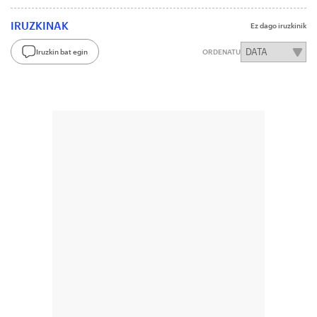
IRUZKINAK
Ez dago iruzkinik
Iruzkin bat egin
ORDENATU