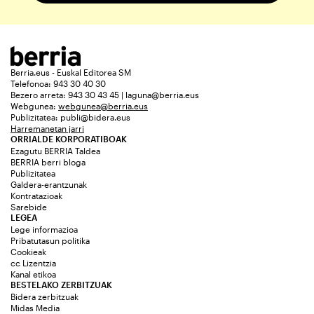
Berria.eus - Euskal Editorea SM
Telefonoa: 943 30 40 30
Bezero arreta: 943 30 43 45 | laguna@berria.eus
Webgunea:
webgunea@berria.eus
Publizitatea:
publi@bidera.eus
Harremanetan jarri
ORRIALDE KORPORATIBOAK
Ezagutu BERRIA Taldea
BERRIA berri bloga
Publizitatea
Galdera-erantzunak
Kontratazioak
Sarebide
LEGEA
Lege informazioa
Pribatutasun politika
Cookieak
cc Lizentzia
Kanal etikoa
BESTELAKO ZERBITZUAK
Bidera zerbitzuak
Midas Media