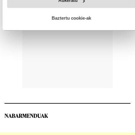
Aukeratu
fitxategiak erabiltzen ditu. Zure esperientzia eta zerbitzuak
hobetzeko asmoz, cookie teknologiaz baliatzen gara. Ohar
hau onartuz gero, teknologia hori erabiltzeko baimen
esplizitua ematen diguzu.
Gehiago irakurri
Baztertu cookie-ak
NABARMENDUAK