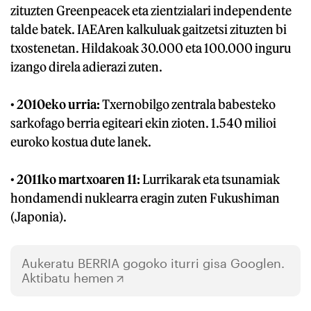
zituzten Greenpeacek eta zientzialari independente
talde batek. IAEAren kalkuluak gaitzetsi zituzten bi
txostenetan. Hildakoak 30.000 eta 100.000 inguru
izango direla adierazi zuten.
•
2010eko urria:
Txernobilgo zentrala babesteko
sarkofago berria egiteari ekin zioten. 1.540 milioi
euroko kostua dute lanek.
•
2011ko martxoaren 11:
Lurrikarak eta tsunamiak
hondamendi nuklearra eragin zuten Fukushiman
(Japonia).
Aukeratu
BERRIA
gogoko iturri gisa Googlen.
Aktibatu hemen