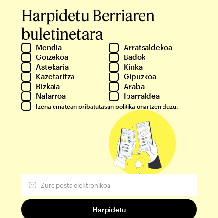
Harpidetu Berriaren
buletinetara
Mendia
Arratsaldekoa
Goizekoa
Badok
Astekaria
Kinka
Kazetaritza
Gipuzkoa
Bizkaia
Araba
Nafarroa
Iparraldea
Izena ematean
pribatutasun politika
onartzen duzu.