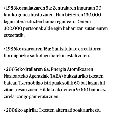
•
1986ko maiatzaren 5a:
Zentralaren inguruan 30
km-ko gunea hustu zuten. Han bizi ziren 130.000
lagun atera zituzten hamar egunean. Denera
300.000 pertsonak alde egin behar izan zuten euren
etxeetatik.
•
1986ko azaroaren 15a:
Suntsitutako erreaktorea
hormigoizko sarkofago batekin estali zuten.
•
2005eko irailaren 6a:
Energia Atomikoaren
Nazioarteko Agentziak (IAEA) bultzaturiko txosten
batean Txernobilgo istripuak soilik 60 bat lagun hil
zituela esan zuen. Hildakoak denera 9.000 baino ez
zirela izango gaineratu zuen.
•
2006ko apirila:
Txosten alternatiboak aurkeztu