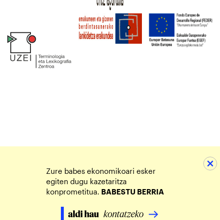
Zure babes ekonomikoari esker
egiten dugu kazetaritza
konprometitua.
BABESTU BERRIA