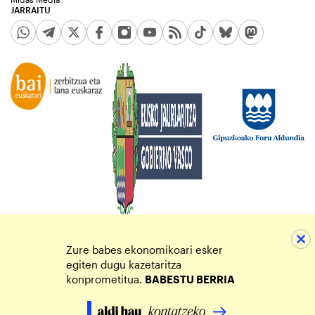
JARRAITU
Zure babes ekonomikoari esker
egiten dugu kazetaritza
konprometitua.
BABESTU BERRIA