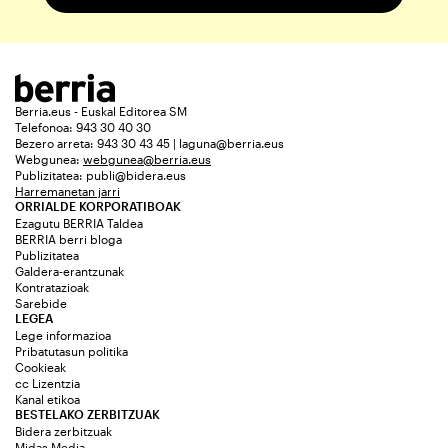
Berria.eus - Euskal Editorea SM
Telefonoa: 943 30 40 30
Bezero arreta: 943 30 43 45 | laguna@berria.eus
Webgunea:
webgunea@berria.eus
Publizitatea:
publi@bidera.eus
Harremanetan jarri
ORRIALDE KORPORATIBOAK
Ezagutu BERRIA Taldea
BERRIA berri bloga
Publizitatea
Galdera-erantzunak
Kontratazioak
Sarebide
LEGEA
Lege informazioa
Pribatutasun politika
Cookieak
cc Lizentzia
Kanal etikoa
BESTELAKO ZERBITZUAK
Bidera zerbitzuak
Midas Media