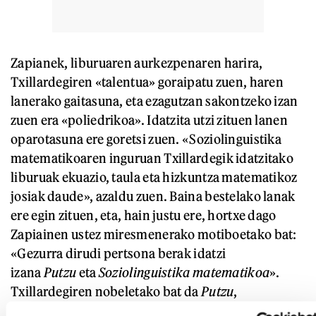
Zapianek, liburuaren aurkezpenaren harira,
Txillardegiren «talentua» goraipatu zuen, haren
lanerako gaitasuna, eta ezagutzan sakontzeko izan
zuen era «poliedrikoa». Idatzita utzi zituen lanen
oparotasuna ere goretsi zuen. «Soziolinguistika
matematikoaren inguruan Txillardegik idatzitako
liburuak ekuazio, taula eta hizkuntza matematikoz
josiak daude», azaldu zuen. Baina bestelako lanak
ere egin zituen, eta, hain justu ere, hortxe dago
Zapiainen ustez miresmenerako motiboetako bat:
«Gezurra dirudi pertsona berak idatzi
izana
Putzu
eta
Soziolinguistika matematikoa
».
Txillardegiren nobeletako bat da
Putzu
,
1999koa.
Soziolinguistika matematikoa
1994an