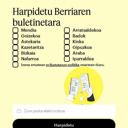
Harpidetu Berriaren
buletinetara
Mendia
Arratsaldekoa
Goizekoa
Badok
Astekaria
Kinka
Kazetaritza
Gipuzkoa
Bizkaia
Araba
Nafarroa
Iparraldea
Izena ematean
pribatutasun politika
onartzen duzu.