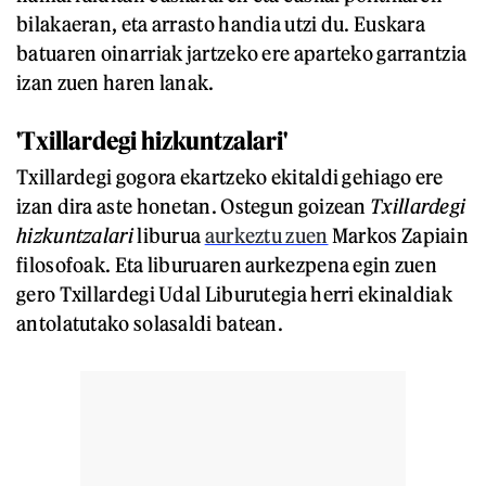
bilakaeran, eta arrasto handia utzi du. Euskara
batuaren oinarriak jartzeko ere aparteko garrantzia
izan zuen haren lanak.
'Txillardegi hizkuntzalari'
Txillardegi gogora ekartzeko ekitaldi gehiago ere
izan dira aste honetan. Ostegun goizean
Txillardegi
hizkuntzalari
liburua
aurkeztu zuen
Markos Zapiain
filosofoak. Eta liburuaren aurkezpena egin zuen
gero Txillardegi Udal Liburutegia herri ekinaldiak
antolatutako solasaldi batean.