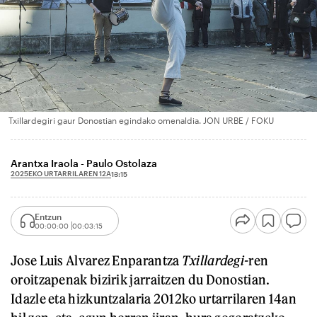
Txillardegiri gaur Donostian egindako omenaldia. JON URBE / FOKU
Arantxa Iraola - Paulo Ostolaza
2025EKO URTARRILAREN 12A
13:15
Entzun
00:00:00
00:03:15
Jose Luis Alvarez Enparantza
Txillardegi-
ren
oroitzapenak bizirik jarraitzen du Donostian.
Idazle eta hizkuntzalaria 2012ko urtarrilaren 14an