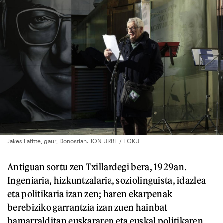
Jakes Lafitte, gaur, Donostian. JON URBE / FOKU
Antiguan sortu zen Txillardegi bera, 1929an.
Ingeniaria, hizkuntzalaria, soziolinguista, idazlea
eta politikaria izan zen; haren ekarpenak
berebiziko garrantzia izan zuen hainbat
hamarralditan euskararen eta euskal politikaren