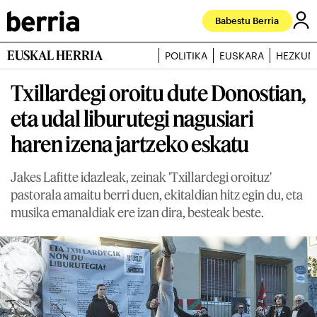
Babestu Berria
EUSKAL HERRIA
POLITIKA
EUSKARA
HEZKUN
Txillardegi oroitu dute Donostian,
eta udal liburutegi nagusiari
haren izena jartzeko eskatu
Jakes Lafitte idazleak, zeinak 'Txillardegi oroituz'
pastorala amaitu berri duen, ekitaldian hitz egin du, eta
musika emanaldiak ere izan dira, besteak beste.