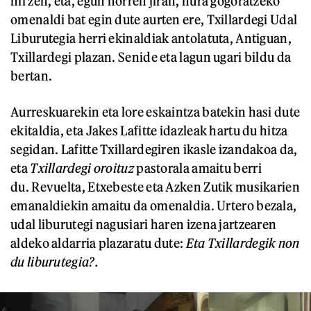
hil zen, eta, egun horren jiran, hura gogoratzeko
omenaldi bat egin dute aurten ere, Txillardegi Udal
Liburutegia herri ekinaldiak antolatuta, Antiguan,
Txillardegi plazan. Senide eta lagun ugari bildu da
bertan.
Aurreskuarekin eta lore eskaintza batekin hasi dute
ekitaldia, eta Jakes Lafitte idazleak hartu du hitza
segidan. Lafitte Txillardegiren ikasle izandakoa da,
eta
Txillardegi oroituz
pastorala amaitu berri
du. Revuelta, Etxebeste eta Azken Zutik musikarien
emanaldiekin amaitu da omenaldia. Urtero bezala,
udal liburutegi nagusiari haren izena jartzearen
aldeko aldarria plazaratu dute:
Eta Txillardegik non
du liburutegia?.