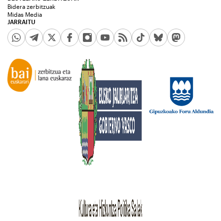
Bidera zerbitzuak
Midas Media
JARRAITU