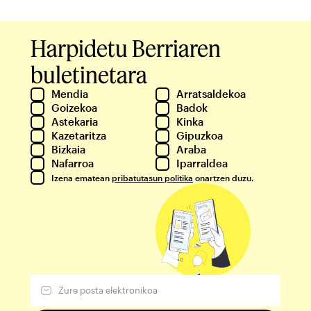
Harpidetu Berriaren
buletinetara
Mendia
Arratsaldekoa
Goizekoa
Badok
Astekaria
Kinka
Kazetaritza
Gipuzkoa
Bizkaia
Araba
Nafarroa
Iparraldea
Izena ematean
pribatutasun politika
onartzen duzu.