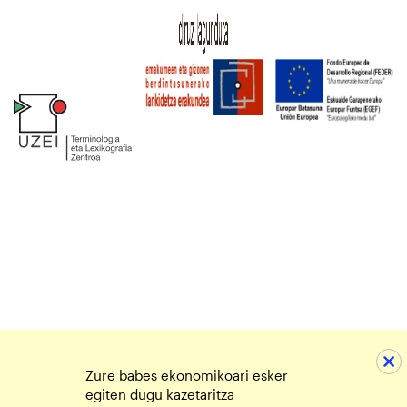
Zure babes ekonomikoari esker
egiten dugu kazetaritza