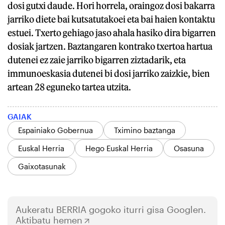
dosi gutxi daude. Hori horrela, oraingoz dosi bakarra
jarriko diete bai kutsatutakoei eta bai haien kontaktu
estuei. Txerto gehiago jaso ahala hasiko dira bigarren
dosiak jartzen. Baztangaren kontrako txertoa hartua
dutenei ez zaie jarriko bigarren ziztadarik, eta
immunoeskasia dutenei bi dosi jarriko zaizkie, bien
artean 28 eguneko tartea utzita.
GAIAK
Espainiako Gobernua
Tximino baztanga
Euskal Herria
Hego Euskal Herria
Osasuna
Gaixotasunak
Aukeratu
BERRIA
gogoko iturri gisa Googlen.
Aktibatu hemen