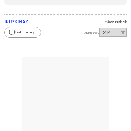
IRUZKINAK
Ez dago iruzkinik
Iruzkin bat egin
ORDENATU