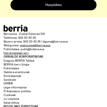
Berria.eus - Euskal Editorea SM
Telefonoa: 943 30 40 30
Bezero arreta: 943 30 43 45 | laguna@berria.eus
Webgunea:
webgunea@berria.eus
Publizitatea:
publi@bidera.eus
Harremanetan jarri
ORRIALDE KORPORATIBOAK
Ezagutu BERRIA Taldea
BERRIA berri bloga
Publizitatea
Galdera-erantzunak
Kontratazioak
Sarebide
LEGEA
Lege informazioa
Pribatutasun politika
Cookieak
cc Lizentzia
Kanal etikoa
BESTELAKO ZERBITZUAK