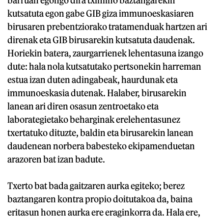
kutsatuta egon gabe GIB giza immunoeskasiaren
birusaren prebentziorako tratamenduak hartzen ari
direnak eta GIB birusarekin kutsatuta daudenak.
Horiekin batera, zaurgarrienek lehentasuna izango
dute: hala nola kutsatutako pertsonekin harreman
estua izan duten adingabeak, haurdunak eta
immunoeskasia dutenak. Halaber, birusarekin
lanean ari diren osasun zentroetako eta
laborategietako beharginak erelehentasunez
txertatuko dituzte, baldin eta birusarekin lanean
daudenean norbera babesteko ekipamenduetan
arazoren bat izan badute.
Txerto bat bada gaitzaren aurka egiteko; berez
baztangaren kontra propio doitutakoa da, baina
eritasun honen aurka ere eraginkorra da. Hala ere,