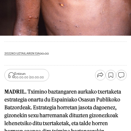
2022KO UZTAILAREN 13A
00:00
Entzun
00:00:00
00:00:00
MADRIL.
Tximino baztangaren aurkako txertaketa
estrategia onartu du Espainiako Osasun Publikoko
Batzordeak. Estrategia horretan jasota dagoenez,
gizonekin sexu harremanak dituzten gizonezkoak
lehenetsiko ditu txertaketak, eta talde horren
barruan egongo dira tximino baztangarekin