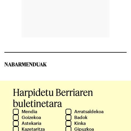
NABARMENDUAK
Harpidetu Berriaren
buletinetara
Mendia
Arratsaldekoa
Goizekoa
Badok
Astekaria
Kinka
Kazetaritza
Gipuzkoa