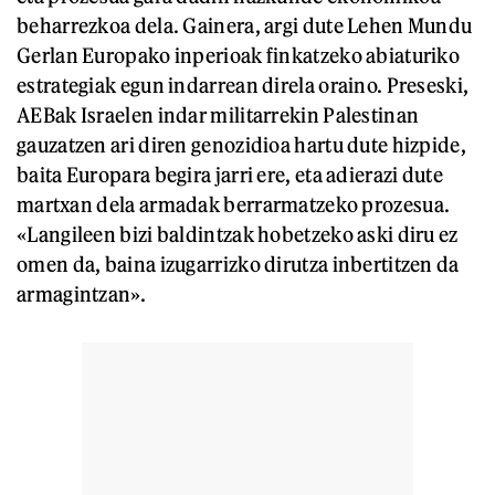
beharrezkoa dela. Gainera, argi dute Lehen Mundu
Gerlan Europako inperioak finkatzeko abiaturiko
estrategiak egun indarrean direla oraino. Preseski,
AEBak Israelen indar militarrekin Palestinan
gauzatzen ari diren genozidioa hartu dute hizpide,
baita Europara begira jarri ere, eta adierazi dute
martxan dela armadak berrarmatzeko prozesua.
«Langileen bizi baldintzak hobetzeko aski diru ez
omen da, baina izugarrizko dirutza inbertitzen da
armagintzan».