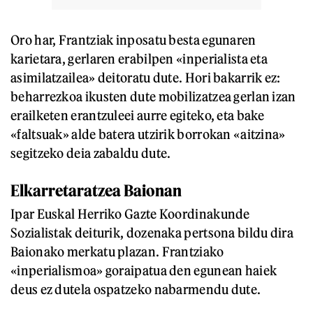
Oro har, Frantziak inposatu besta egunaren
karietara, gerlaren erabilpen «inperialista eta
asimilatzailea» deitoratu dute. Hori bakarrik ez:
beharrezkoa ikusten dute mobilizatzea gerlan izan
erailketen erantzuleei aurre egiteko, eta bake
«faltsuak» alde batera utzirik borrokan «aitzina»
segitzeko deia zabaldu dute.
Elkarretaratzea Baionan
Ipar Euskal Herriko Gazte Koordinakunde
Sozialistak deiturik, dozenaka pertsona bildu dira
Baionako merkatu plazan. Frantziako
«inperialismoa» goraipatua den egunean haiek
deus ez dutela ospatzeko nabarmendu dute.