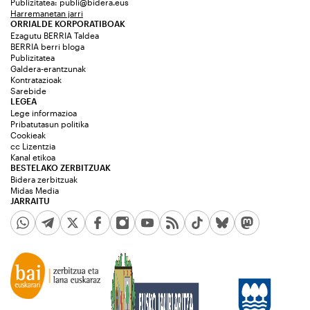
Publizitatea:
publi@bidera.eus
Harremanetan jarri
ORRIALDE KORPORATIBOAK
Ezagutu BERRIA Taldea
BERRIA berri bloga
Publizitatea
Galdera-erantzunak
Kontratazioak
Sarebide
LEGEA
Lege informazioa
Pribatutasun politika
Cookieak
cc Lizentzia
Kanal etikoa
BESTELAKO ZERBITZUAK
Bidera zerbitzuak
Midas Media
JARRAITU