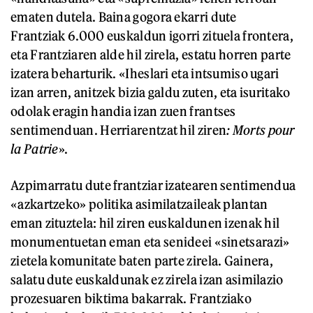
ematen dutela. Baina gogora ekarri dute
Frantziak 6.000 euskaldun igorri zituela frontera,
eta Frantziaren alde hil zirela, estatu horren parte
izatera beharturik. «Iheslari eta intsumiso ugari
izan arren, anitzek bizia galdu zuten, eta isuritako
odolak eragin handia izan zuen frantses
sentimenduan. Herriarentzat hil ziren
: Mort
s
pour
la Patrie
».
Azpimarratu dute frantziar izatearen sentimendua
«azkartzeko» politika asimilatzaileak plantan
eman zituztela: hil ziren euskaldunen izenak hil
monumentuetan eman eta senideei «sinetsarazi»
zietela komunitate baten parte zirela. Gainera,
salatu dute euskaldunak ez zirela izan asimilazio
prozesuaren biktima bakarrak. Frantziako