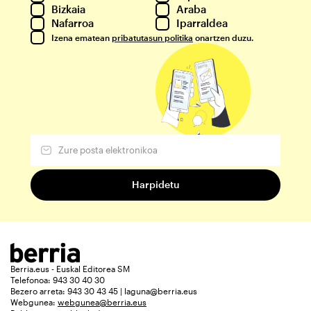
Bizkaia
Araba
Nafarroa
Iparraldea
Izena ematean
pribatutasun politika
onartzen duzu.
Berria.eus - Euskal Editorea SM
Telefonoa: 943 30 40 30
Bezero arreta: 943 30 43 45 | laguna@berria.eus
Webgunea:
webgunea@berria.eus