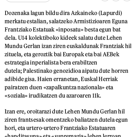
Dozenaka lagun bildu dira Azkaineko (Lapurdi)
merkatu estalian, salatzeko Armistizioaren Eguna
Frantziako Estatuak «inposatu» besta egun bat
dela. U14 kolektiboko kideek salatu dute Lehen
Mundu Gerlan izan ziren euskaldunak Frantziak hil
zituela, eta geroztik bai Europak eta bai AEBek
estrategia inperialista bera erabiltzen
dutela; Palestinako genozidioa aipatu dute horren
adibide gisa. Haien erranetan, Euskal Herriak
pairatzen duen «zapalkuntza nazionala» eta
«soziala» irudikatzen du azaroaren 11k.
Izan ere, oroitarazi dute Lehen Mundu Gerlan hil
ziren frantsesak omentzeko baliatzen dutela egun
hori, eta urtero-urtero Frantziako Estatuaren
«handitasuna» eta «supremazia» lehen lerroan