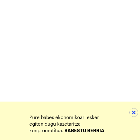
Zure babes ekonomikoari esker
egiten dugu kazetaritza
konprometitua.
BABESTU BERRIA