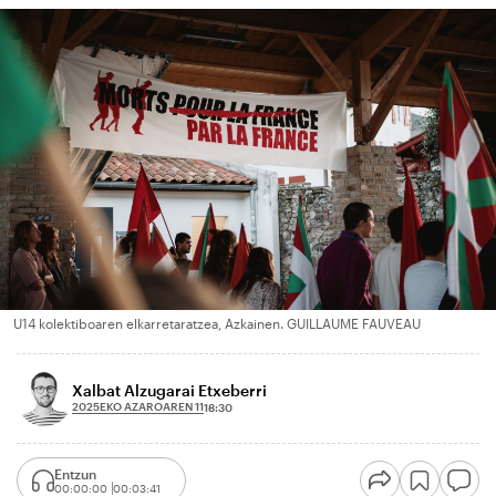
U14 kolektiboaren elkarretaratzea, Azkainen. GUILLAUME FAUVEAU
Xalbat Alzugarai Etxeberri
2025EKO AZAROAREN 11
18:30
Entzun
00:00:00
00:03:41