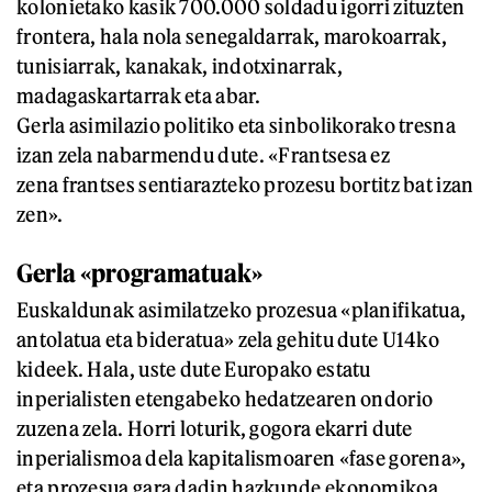
kolonietako kasik 700.000 soldadu igorri zituzten
frontera, hala nola senegaldarrak, marokoarrak,
tunisiarrak, kanakak, indotxinarrak,
madagaskartarrak eta abar.
Gerla asimilazio politiko eta sinbolikorako tresna
izan zela nabarmendu dute. «Frantsesa ez
zena frantses sentiarazteko prozesu bortitz bat izan
zen».
Gerla «programatuak»
Euskaldunak asimilatzeko prozesua «planifikatua,
antolatua eta bideratua» zela gehitu dute U14ko
kideek. Hala, uste dute Europako estatu
inperialisten etengabeko hedatzearen ondorio
zuzena zela. Horri loturik, gogora ekarri dute
inperialismoa dela kapitalismoaren «fase gorena»,
eta prozesua gara dadin hazkunde ekonomikoa