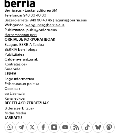
Berria.eus - Euskal Editorea SM
Telefonoa: 943 30 40 30
Bezero arreta: 943 30 43 45 | laguna@berria.eus
Webgunea:
webgunea@berria.eus
Publizitatea:
publi@bidera.eus
Harremanetan jarri
ORRIALDE KORPORATIBOAK
Ezagutu BERRIA Taldea
BERRIA berri bloga
Publizitatea
Galdera-erantzunak
Kontratazioak
Sarebide
LEGEA
Lege informazioa
Pribatutasun politika
Cookieak
cc Lizentzia
Kanal etikoa
BESTELAKO ZERBITZUAK
Bidera zerbitzuak
Midas Media
JARRAITU