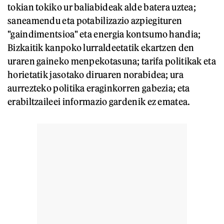
tokian tokiko ur baliabideak alde batera uztea;
saneamendu eta potabilizazio azpiegituren
"gaindimentsioa" eta energia kontsumo handia;
Bizkaitik kanpoko lurraldeetatik ekartzen den
uraren gaineko menpekotasuna; tarifa politikak eta
horietatik jasotako diruaren norabidea; ura
aurrezteko politika eraginkorren gabezia; eta
erabiltzaileei informazio gardenik ez ematea.