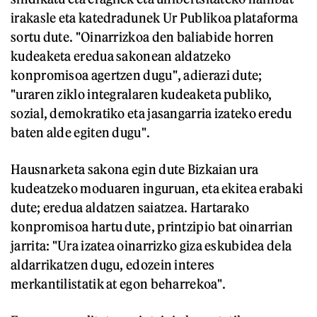
irakasle eta katedradunek Ur Publikoa plataforma
sortu dute. "Oinarrizkoa den baliabide horren
kudeaketa eredua sakonean aldatzeko
konpromisoa agertzen dugu", adierazi dute;
"uraren ziklo integralaren kudeaketa publiko,
sozial, demokratiko eta jasangarria izateko eredu
baten alde egiten dugu".
Hausnarketa sakona egin dute Bizkaian ura
kudeatzeko moduaren inguruan, eta ekitea erabaki
dute; eredua aldatzen saiatzea. Hartarako
konpromisoa hartu dute, printzipio bat oinarrian
jarrita: "Ura izatea oinarrizko giza eskubidea dela
aldarrikatzen dugu, edozein interes
merkantilistatik at egon beharrekoa".