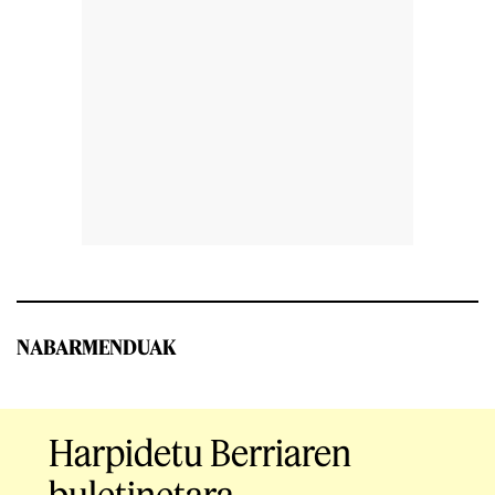
NABARMENDUAK
Harpidetu Berriaren
buletinetara