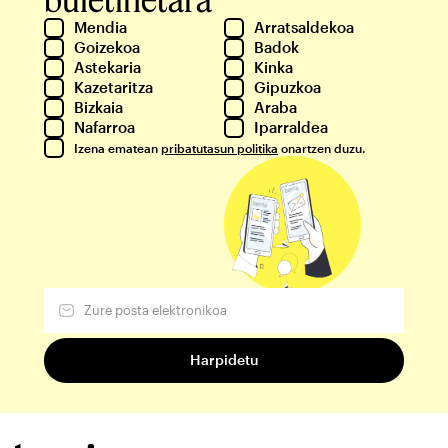
Mendia
Arratsaldekoa
Goizekoa
Badok
Astekaria
Kinka
Kazetaritza
Gipuzkoa
Bizkaia
Araba
Nafarroa
Iparraldea
Izena ematean
pribatutasun politika
onartzen duzu.