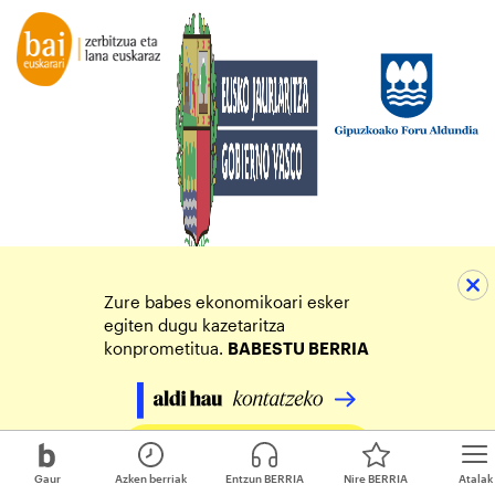
Zure babes ekonomikoari esker
egiten dugu kazetaritza
konprometitua.
BABESTU BERRIA
Egin zure ekarpena
Gaur
Azken berriak
Entzun BERRIA
Nire BERRIA
Atalak