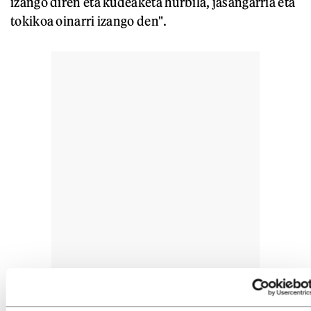
izango diren eta kudeaketa hurbila, jasangarria eta
tokikoa oinarri izango den".