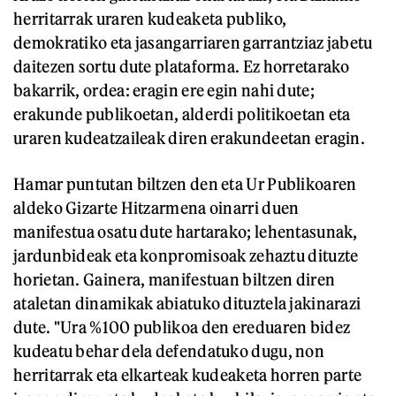
herritarrak uraren kudeaketa publiko,
demokratiko eta jasangarriaren garrantziaz jabetu
daitezen sortu dute plataforma. Ez horretarako
bakarrik, ordea: eragin ere egin nahi dute;
erakunde publikoetan, alderdi politikoetan eta
uraren kudeatzaileak diren erakundeetan eragin.
Hamar puntutan biltzen den eta Ur Publikoaren
aldeko Gizarte Hitzarmena oinarri duen
manifestua osatu dute hartarako; lehentasunak,
jardunbideak eta konpromisoak zehaztu dituzte
horietan. Gainera, manifestuan biltzen diren
ataletan dinamikak abiatuko dituztela jakinarazi
dute. "Ura %100 publikoa den ereduaren bidez
kudeatu behar dela defendatuko dugu, non
herritarrak eta elkarteak kudeaketa horren parte