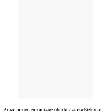
Arazo horien garrantziaz ohartarazi, eta Bizkaiko