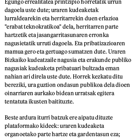
Egungo errealitatea printzipio horretatik urrun
dagoela uste dute; uraren kudeaketak
lurraldearekin eta herritarrekin duen erlazioa
"erabat teknokratikoa" dela, herritarren parte
hartzetik eta jasangarritasunaren erronka
nagusietatik urruti dagoela. Eta pribatizazioaren
mamua gero eta gertuago sumatzen dute. Uraren
Bizkaiko kudeatzaile nagusia eta erakunde publiko
nagusiak kudeaketa pribatuari bultzada eman
nahian ari direla uste dute. Horrek kezkatu ditu
bereziki, ura guztion ondasun publikoa dela dioen
oinarriaren aurkako bidean urratsak egitera
tentatuta ikusten baitituzte.
Beste ardura iturri batzuk ere aipatu dituzte
plataformako kideek: uraren kudeaketa
organoetako parte hartze eta gardentasun eza;