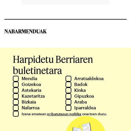
NABARMENDUAK
Harpidetu Berriaren
buletinetara
Mendia
Arratsaldekoa
Goizekoa
Badok
Astekaria
Kinka
Kazetaritza
Gipuzkoa
Bizkaia
Araba
Nafarroa
Iparraldea
Izena ematean
pribatutasun politika
onartzen duzu.