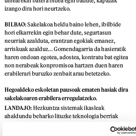
umearekin batera bidea egin badute, kapazak
izango dira hori neurtzeko.
BILBAO:
Sakelakoa heldu baino lehen, ibilbide
hori elkarrekin egin behar dute, segurtasun
neurriak azalduta, erantzun egokiak emanez,
arriskuak azalduz... Gomendagarria da hasieratik
haren ondoan egotea, adostea, kontratu bat egitea
non nerabeak konpromisoa hartzen duen haren
erabilerari buruzko zenbait arau betetzeko.
Hegoaldeko eskoletan pausoak ematen hasiak dira
sakelakoaren erabilera erregulatzeko.
LANDAJO:
Hezkuntza sistemak ikasleak
ahaldundu beharko lituzke teknologia berriak
modu egokian erabiltzeko. Ez naiz teknologia
berriak albo batera uztearen aldekoa, nahiz eta