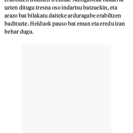
uzten ditugu tresna oso indartsu batzuekin, eta
arazo bat bilakatu daiteke arduragabe erabiltzen
badituzte. Helduok pauso bat eman eta eredu izan
behar dugu.