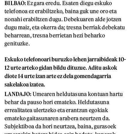
BILBAO:
Ez gara eredu. Esaten diegu eskuko
telefonoa ez erabiltzeko, baina guk une oro eta
nonahi erabiltzen dugu. Debekuaren alde jotzen
dugu maiz, eta okerra da; tresna berriak debekatu
beharrean, tresna berrietan hezi beharko
genituzke.
Eskuko telefonoari buruzko lehen jarraibideak 10-
12 urte arteko gidan bildu dituzue. Aditu askok
diote 14 urte izan arte ez dela gomendagarria
sakelakoa izatea.
LANDAJO:
Umearen heldutasuna kontuan hartu
behar da pauso hori emateko. Heldutasuna
errealitatea ulertzeko eta erantzun egokiak
emateko gaitasunaren arabera neurtzen da.
Subjektiboa da hori neurtzea, baina, gurasoek