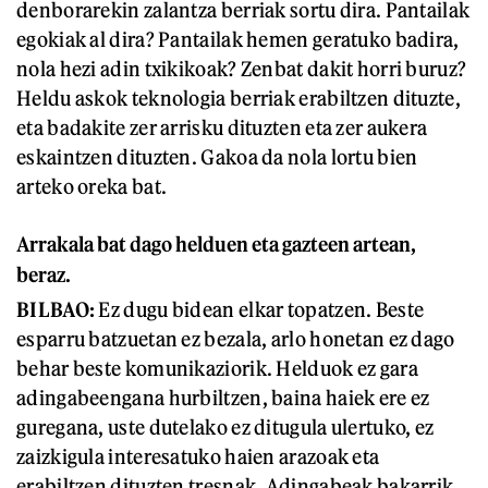
denborarekin zalantza berriak sortu dira. Pantailak
egokiak al dira? Pantailak hemen geratuko badira,
nola hezi adin txikikoak? Zenbat dakit horri buruz?
Heldu askok teknologia berriak erabiltzen dituzte,
eta badakite zer arrisku dituzten eta zer aukera
eskaintzen dituzten. Gakoa da nola lortu bien
arteko oreka bat.
Arrakala bat dago helduen eta gazteen artean,
beraz.
BILBAO:
Ez dugu bidean elkar topatzen. Beste
esparru batzuetan ez bezala, arlo honetan ez dago
behar beste komunikaziorik. Helduok ez gara
adingabeengana hurbiltzen, baina haiek ere ez
guregana, uste dutelako ez ditugula ulertuko, ez
zaizkigula interesatuko haien arazoak eta
erabiltzen dituzten tresnak. Adingabeak bakarrik