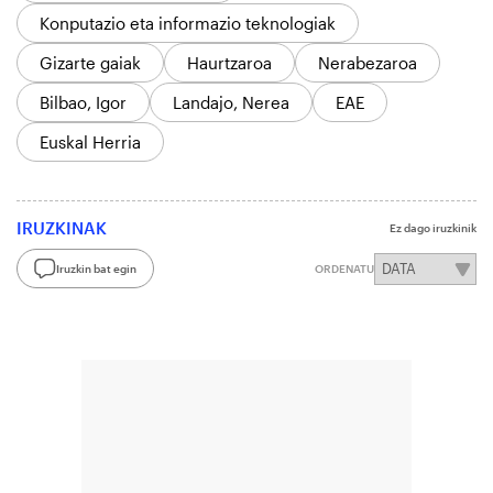
Konputazio eta informazio teknologiak
Gizarte gaiak
Haurtzaroa
Nerabezaroa
Bilbao, Igor
Landajo, Nerea
EAE
Euskal Herria
IRUZKINAK
Ez dago iruzkinik
Iruzkin bat egin
ORDENATU