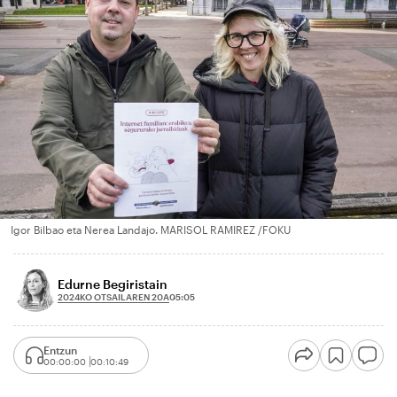
Igor Bilbao eta Nerea Landajo. MARISOL RAMIREZ /FOKU
Edurne Begiristain
2024KO OTSAILAREN 20A
05:05
Entzun
00:00:00
00:10:49