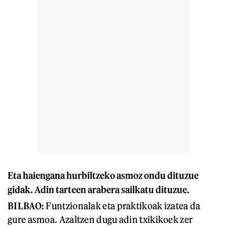
Eta haiengana hurbiltzeko asmoz ondu dituzue
gidak. Adin tarteen arabera sailkatu dituzue.
BILBAO:
Funtzionalak eta praktikoak izatea da
gure asmoa. Azaltzen dugu adin txikikoek zer