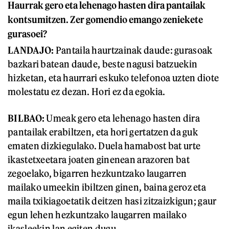
Haurrak gero eta lehenago hasten dira pantailak
kontsumitzen. Zer gomendio emango zeniekete
gurasoei?
LANDAJO:
Pantaila haurtzainak daude: gurasoak
bazkari batean daude, beste nagusi batzuekin
hizketan, eta haurrari eskuko telefonoa uzten diote
molestatu ez dezan. Hori ez da egokia.
BILBAO:
Umeak gero eta lehenago hasten dira
pantailak erabiltzen, eta hori gertatzen da guk
ematen dizkiegulako. Duela hamabost bat urte
ikastetxeetara joaten ginenean arazoren bat
zegoelako, bigarren hezkuntzako laugarren
mailako umeekin ibiltzen ginen, baina geroz eta
maila txikiagoetatik deitzen hasi zitzaizkigun; gaur
egun lehen hezkuntzako laugarren mailako
ikasleekin lan egiten dugu.