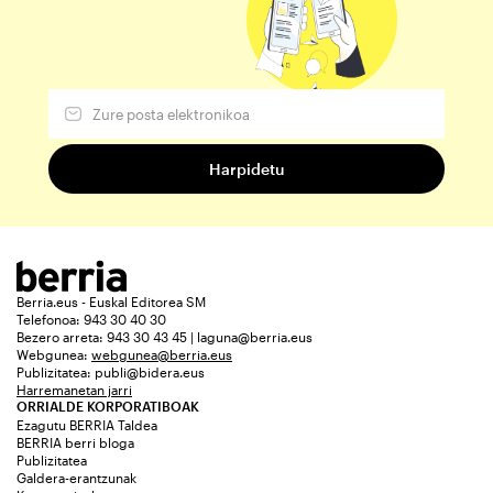
Berria.eus - Euskal Editorea SM
Telefonoa: 943 30 40 30
Bezero arreta: 943 30 43 45 | laguna@berria.eus
Webgunea:
webgunea@berria.eus
Publizitatea:
publi@bidera.eus
Harremanetan jarri
ORRIALDE KORPORATIBOAK
Ezagutu BERRIA Taldea
BERRIA berri bloga
Publizitatea
Galdera-erantzunak