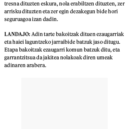
tresna dituzten eskura, nola erabiltzen dituzten, zer
arrisku dituzten eta zer egin dezakegun bide hori
seguruagoa izan dadin.
LANDAJO:
Adin tarte bakoitzak dituen ezaugarriak
eta haiei laguntzeko jarraibide batzuk jaso ditugu.
Etapa bakoitzak ezaugarri komun batzuk ditu, eta
garrantzitsua da jakitea nolakoak diren umeak
adinaren arabera.