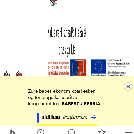
Zure babes ekonomikoari esker
egiten dugu kazetaritza
konprometitua.
BABESTU
BERRIA
Egin zure ekarpena