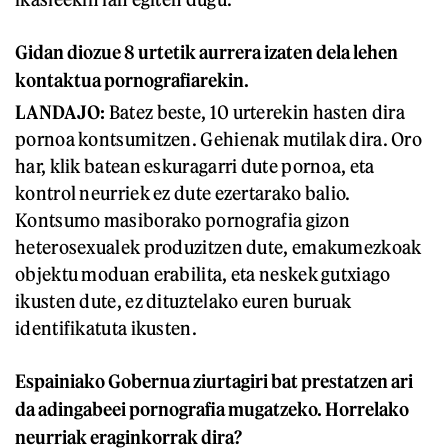
Gidan diozue 8 urtetik aurrera izaten dela lehen
kontaktua pornografiarekin.
LANDAJO:
Batez beste, 10 urterekin hasten dira
pornoa kontsumitzen. Gehienak mutilak dira. Oro
har, klik batean eskuragarri dute pornoa, eta
kontrol neurriek ez dute ezertarako balio.
Kontsumo masiborako pornografia gizon
heterosexualek produzitzen dute, emakumezkoak
objektu moduan erabilita, eta neskek gutxiago
ikusten dute, ez dituztelako euren buruak
identifikatuta ikusten.
Espainiako Gobernua ziurtagiri bat prestatzen ari
da adingabeei pornografia mugatzeko. Horrelako
neurriak eraginkorrak dira?