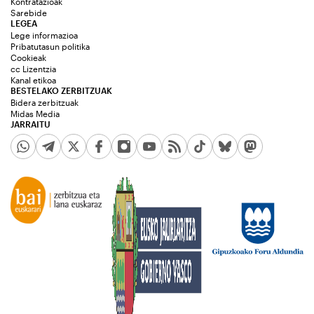
Kontratazioak
Sarebide
LEGEA
Lege informazioa
Pribatutasun politika
Cookieak
cc Lizentzia
Kanal etikoa
BESTELAKO ZERBITZUAK
Bidera zerbitzuak
Midas Media
JARRAITU