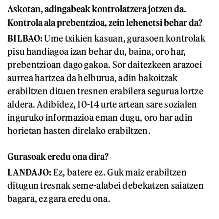
Askotan, adingabeak kontrolatzera jotzen da.
Kontrola ala prebentzioa, zein lehenetsi behar da?
BILBAO:
Ume txikien kasuan, gurasoen kontrolak
pisu handiagoa izan behar du, baina, oro har,
prebentzioan dago gakoa. Sor daitezkeen arazoei
aurrea hartzea da helburua, adin bakoitzak
erabiltzen dituen tresnen erabilera segurua lortze
aldera. Adibidez, 10-14 urte artean sare sozialen
inguruko informazioa eman dugu, oro har adin
horietan hasten direlako erabiltzen.
Gurasoak eredu ona dira?
LANDAJO:
Ez, batere ez. Guk maiz erabiltzen
ditugun tresnak seme-alabei debekatzen saiatzen
bagara, ez gara eredu ona.