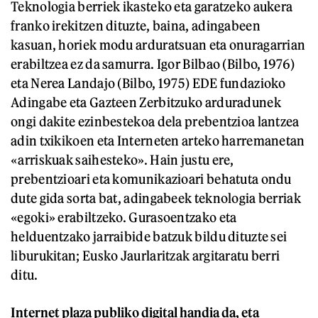
Teknologia berriek ikasteko eta garatzeko aukera
franko irekitzen dituzte, baina, adingabeen
kasuan, horiek modu arduratsuan eta onuragarrian
erabiltzea ez da samurra. Igor Bilbao (Bilbo, 1976)
eta Nerea Landajo (Bilbo, 1975) EDE fundazioko
Adingabe eta Gazteen Zerbitzuko arduradunek
ongi dakite ezinbestekoa dela prebentzioa lantzea
adin txikikoen eta Interneten arteko harremanetan
«arriskuak saihesteko». Hain justu ere,
prebentzioari eta komunikazioari behatuta ondu
dute gida sorta bat, adingabeek teknologia berriak
«egoki» erabiltzeko. Gurasoentzako eta
helduentzako jarraibide batzuk bildu dituzte sei
liburukitan; Eusko Jaurlaritzak argitaratu berri
ditu.
Internet plaza publiko digital handia da, eta