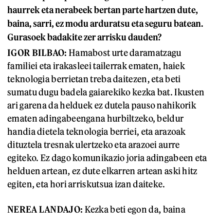
haurrek eta nerabeek bertan parte hartzen dute,
baina, sarri, ez modu arduratsu eta seguru batean.
Gurasoek badakite zer arrisku dauden?
IGOR BILBAO:
Hamabost urte daramatzagu
familiei eta irakasleei tailerrak ematen, haiek
teknologia berrietan treba daitezen, eta beti
sumatu dugu badela gaiarekiko kezka bat. Ikusten
ari garena da helduek ez dutela pauso nahikorik
ematen adingabeengana hurbiltzeko, beldur
handia dietela teknologia berriei, eta arazoak
dituztela tresnak ulertzeko eta arazoei aurre
egiteko. Ez dago komunikazio joria adingabeen eta
helduen artean, ez dute elkarren artean aski hitz
egiten, eta hori arriskutsua izan daiteke.
NEREA LANDAJO:
Kezka beti egon da, baina