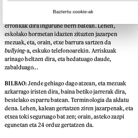
hau onartuz gero, teknologia hori erabiltzeko baimen
LANDAJO:
Bai. Baina argi izan behar dute
esplizitua ematen diguzu.
Gehiago irakurri
Baztertu cookie-ak
arriskuak eta arazoak ez direla berriak: betiko
erronkak dira ingurune berri batean. Lehen,
eskolako hormetan idazten zituzten jazarpen
mezuak, eta, orain, etxe barrura sartzen da
bullying
-a, eskuko telefonoarekin. Arriskuak
arinago heltzen dira, eta hedatuago daude,
zabalduago...
BILBAO:
Jende gehiago dago atzean, eta mezuak
azkarrago iristen dira, baina betiko jarrerak dira,
bestelako esparru batean. Terminologia da aldatu
dena. Lehen, kalean gertatzen ziren jazarpenak, eta
etxea toki seguruago bat zen; orain, asteko zazpi
egunetan eta 24 orduz gertatzen da.