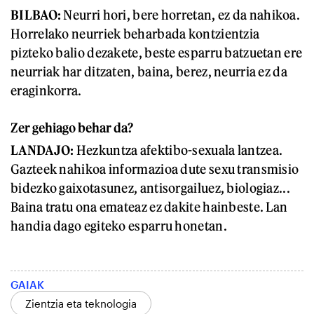
BILBAO:
Neurri hori, bere horretan, ez da nahikoa.
Horrelako neurriek beharbada kontzientzia
pizteko balio dezakete, beste esparru batzuetan ere
neurriak har ditzaten, baina, berez, neurria ez da
eraginkorra.
Zer gehiago behar da?
LANDAJO:
Hezkuntza afektibo-sexuala lantzea.
Gazteek nahikoa informazioa dute sexu transmisio
bidezko gaixotasunez, antisorgailuez, biologiaz...
Baina tratu ona emateaz ez dakite hainbeste. Lan
handia dago egiteko esparru honetan.
GAIAK
Zientzia eta teknologia