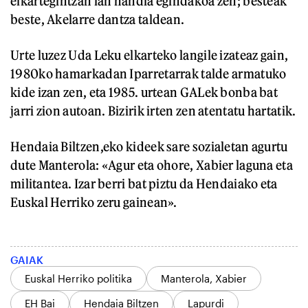
elkartegintzan lan handia egindakoa zen; besteak
beste, Akelarre dantza taldean.
Urte luzez Uda Leku elkarteko langile izateaz gain,
1980ko hamarkadan Iparretarrak talde armatuko
kide izan zen, eta 1985. urtean GALek bonba bat
jarri zion autoan. Bizirik irten zen atentatu hartatik.
Hendaia Biltzen,eko kideek sare sozialetan agurtu
dute Manterola: «Agur eta ohore, Xabier laguna eta
militantea. Izar berri bat piztu da Hendaiako eta
Euskal Herriko zeru gainean».
GAIAK
Euskal Herriko politika
Manterola, Xabier
EH Bai
Hendaia Biltzen
Lapurdi