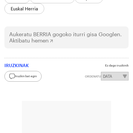
Euskal Herria
Aukeratu
BERRIA
gogoko iturri gisa Googlen.
Aktibatu hemen
IRUZKINAK
Ez dago iruzkinik
Iruzkin bat egin
ORDENATU