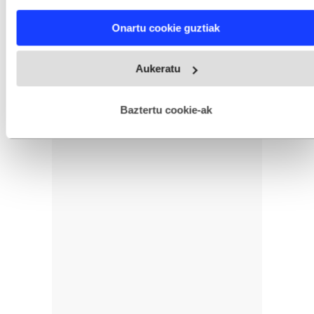
characteristics (fingerprinting)
Find out more about how your personal data is processed
Onartu cookie guztiak
and set your preferences in the
details section
.
Webgune honek cookie propioak eta hirugarrenen cookie-
Aukeratu
fitxategiak erabiltzen ditu. Zure esperientzia eta zerbitzuak
hobetzeko asmoz, cookie teknologiaz baliatzen gara. Ohar
hau onartuz gero, teknologia hori erabiltzeko baimen
esplizitua ematen diguzu.
Gehiago irakurri
Baztertu cookie-ak