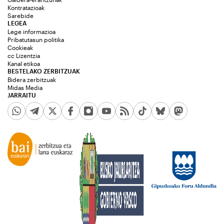
Kontratazioak
Sarebide
LEGEA
Lege informazioa
Pribatutasun politika
Cookieak
cc Lizentzia
Kanal etikoa
BESTELAKO ZERBITZUAK
Bidera zerbitzuak
Midas Media
JARRAITU