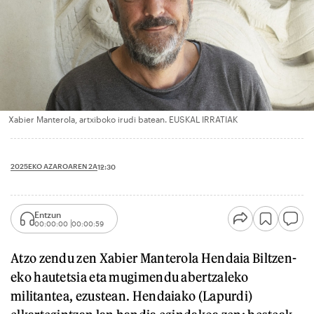
Xabier Manterola, artxiboko irudi batean. EUSKAL IRRATIAK
2025EKO AZAROAREN 2A
12:30
Entzun
00:00:00
00:00:59
Atzo zendu zen Xabier Manterola Hendaia Biltzen-
eko hautetsia eta mugimendu abertzaleko
militantea, ezustean. Hendaiako (Lapurdi)