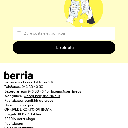
Berria.eus - Euskal Editorea SM
Telefonoa: 943 30 40 30
Bezero arreta: 943 30 43 45 | laguna@berria.eus
Webgunea:
webgunea@berria.eus
Publizitatea:
publi@bidera.eus
Harremanetan jarri
ORRIALDE KORPORATIBOAK
Ezagutu BERRIA Taldea
BERRIA berri bloga
Publizitatea
Galdera-erantzunak