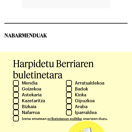
NABARMENDUAK
Harpidetu Berriaren
buletinetara
Mendia
Arratsaldekoa
Goizekoa
Badok
Astekaria
Kinka
Kazetaritza
Gipuzkoa
Bizkaia
Araba
Nafarroa
Iparraldea
Izena ematean
pribatutasun politika
onartzen duzu.