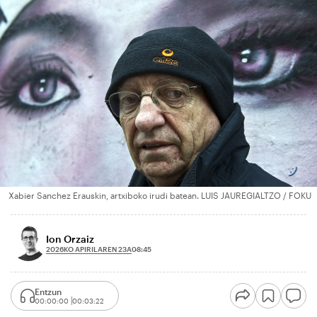
Xabier Sanchez Erauskin, artxiboko irudi batean. LUIS JAUREGIALTZO / FOKU
Ion Orzaiz
2026KO APIRILAREN 23A
08:45
Entzun
00:00:00
00:03:22