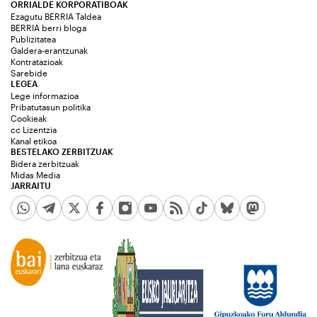
ORRIALDE KORPORATIBOAK
Ezagutu BERRIA Taldea
BERRIA berri bloga
Publizitatea
Galdera-erantzunak
Kontratazioak
Sarebide
LEGEA
Lege informazioa
Pribatutasun politika
Cookieak
cc Lizentzia
Kanal etikoa
BESTELAKO ZERBITZUAK
Bidera zerbitzuak
Midas Media
JARRAITU