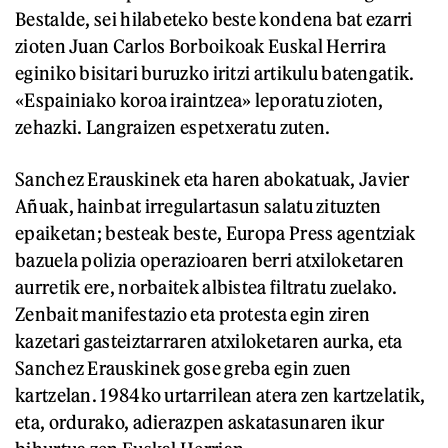
Bestalde, sei hilabeteko beste kondena bat ezarri
zioten Juan Carlos Borboikoak Euskal Herrira
eginiko bisitari buruzko iritzi artikulu batengatik.
«Espainiako koroa iraintzea» leporatu zioten,
zehazki. Langraizen espetxeratu zuten.
Sanchez Erauskinek eta haren abokatuak, Javier
Añuak, hainbat irregulartasun salatu zituzten
epaiketan; besteak beste, Europa Press agentziak
bazuela polizia operazioaren berri atxiloketaren
aurretik ere, norbaitek albistea filtratu zuelako.
Zenbait manifestazio eta protesta egin ziren
kazetari gasteiztarraren atxiloketaren aurka, eta
Sanchez Erauskinek gose greba egin zuen
kartzelan. 1984ko urtarrilean atera zen kartzelatik,
eta, ordurako, adierazpen askatasunaren ikur