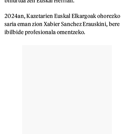
bihurtua zen Euskal Herrian.
2024an, Kazetarien Euskal Elkargoak ohorezko
saria eman zion Xabier Sanchez Erauskini, bere
ibilbide profesionala omentzeko.