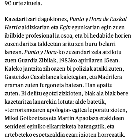
90 urte zituela.
Kazetaritzari dagokionez,
Punto y Hora de Euskal
Herria
aldizkarian eta
Egin
egunkarian egin zuen
ibilbide profesional ia osoa, eta bi hedabide horien
zuzendaritza taldeetan aritu zen buru-belarri
lanean.
Punto y Hora
-ko zuzendari zela atxilotu
zuen Guardia Zibilak, 1983ko apirilaren 15ean.
Kaleko jantzita zihoazen bi poliziak atxiki zuten,
Gasteizko Casablanca kafetegian, eta Madrilera
eraman zuten furgoneta batean. Han epaitu
zuten. Bi delitu egotzi zizkioten, biak ala biak bere
kazetaritza lanarekin lotuta: alde batetik,
«terrorismoaren apologia» egitea leporatu zioten,
Mikel Goikoetxea eta Martin Apaolaza etakideen
senideei eginiko elkarrizketa batengatik, eta
urtebeteko espetxealdia ezarri zioten horregatik.