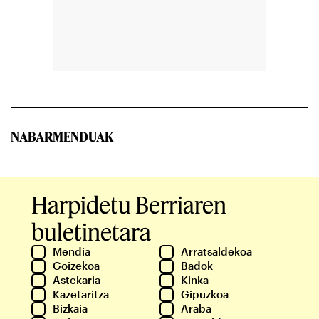
NABARMENDUAK
Harpidetu Berriaren
buletinetara
Mendia
Arratsaldekoa
Goizekoa
Badok
Astekaria
Kinka
Kazetaritza
Gipuzkoa
Bizkaia
Araba