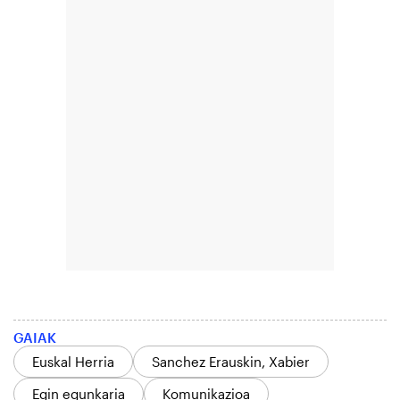
GAIAK
Euskal Herria
Sanchez Erauskin, Xabier
Egin egunkaria
Komunikazioa