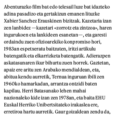
Abenturazko film bat edo telesail luze bat idazteko
adina pasadizo eta gertakizun emanen lituzke
Xabier Sanchez Erauskinen bizitzak. Kazetaria izan
zen lanbidez —kazetari «zorrotz eta zintzoa», haren
ingurukoen eta lankideen esanetan—, eta garesti
ordaindu zuen ofizioarekiko konpromiso hori,
1983an espetxeratu baitzuten, iritzi artikulu
batengatik eta elkarrizketa batengatik. Adierazpen
askatasunaren ikur bihurtu zuen horrek. Gaztetan,
apaiz ere aritu zen Arabako mendialdean, eta,
abitua kendu aurretik, Ternua inguruan ibili zen
1960ko hamarkadan, arrantza ontzidi baten
kapilau. Herri Batasunako lehen mahai
nazionaleko kide izan zen 1978an, eta baita EHU
Euskal Herriko Unibertsitateko irakaslea ere,
erretiroa hartu aurretik. Gaur goizaldean zendu da,