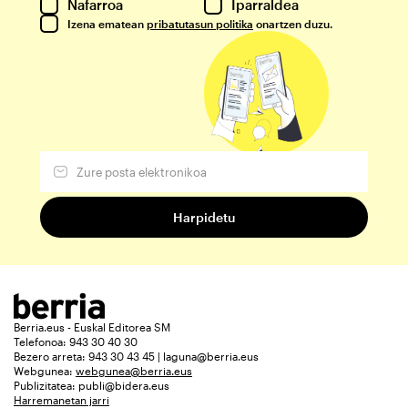
Nafarroa
Iparraldea
Izena ematean
pribatutasun politika
onartzen duzu.
Berria.eus - Euskal Editorea SM
Telefonoa: 943 30 40 30
Bezero arreta: 943 30 43 45 | laguna@berria.eus
Webgunea:
webgunea@berria.eus
Publizitatea:
publi@bidera.eus
Harremanetan jarri