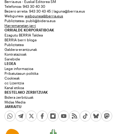
Berria.eus - Euskal Editorea SM
Telefonoa: 943 30 40 30
Bezero arreta: 943 30 43 45 | laguna@berria.eus
Webgunea:
webgunea@berria.eus
Publizitatea:
publi@bidera.eus
Harremanetan jarri
ORRIALDE KORPORATIBOAK
Ezagutu BERRIA Taldea
BERRIA berri bloga
Publizitatea
Galdera-erantzunak
Kontratazioak
Sarebide
LEGEA
Lege informazioa
Pribatutasun politika
Cookieak
cc Lizentzia
Kanal etikoa
BESTELAKO ZERBITZUAK
Bidera zerbitzuak
Midas Media
JARRAITU