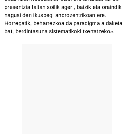
presentzia faltan soilik ageri, baizik eta oraindik
nagusi den ikuspegi androzentrikoan ere.
Horregatik, beharrezkoa da paradigma aldaketa
bat, berdintasuna sistematikoki txertatzeko».