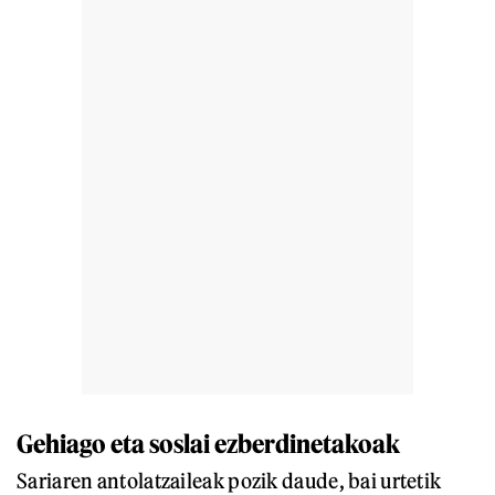
Gehiago eta soslai ezberdinetakoak
Sariaren antolatzaileak pozik daude, bai urtetik