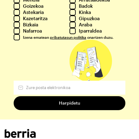
Goizekoa
Badok
Astekaria
Kinka
Kazetaritza
Gipuzkoa
Bizkaia
Araba
Nafarroa
Iparraldea
Izena ematean
pribatutasun politika
onartzen duzu.