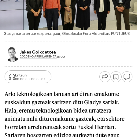
Gladys sariaren aurkezpena, gaur, Gipuzkoako Foru Aldundian. PUNTUEUS
Jakes Goikoetxea
2025EKO APIRILAREN 7A
16:00
Entzun
00:00:00
00:03:07
Arlo teknologikoan lanean ari diren emakume
euskaldun gazteak saritzen ditu Gladys sariak.
Hala, eremu teknologikoan bidea urratzera
animatu nahi ditu emakume gazteak, eta sektore
horretan erreferenteak sortu Euskal Herrian.
Sariaren bosgarren edizioa aurkeztu dute gaur,