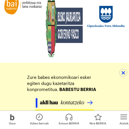
Zure babes ekonomikoari esker
egiten dugu kazetaritza
konprometitua.
BABESTU BERRIA
Egin zure ekarpena
Gaur
Azken berriak
Entzun BERRIA
Nire BERRIA
Atalak