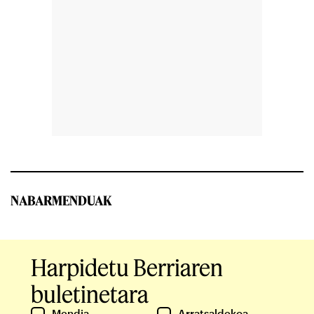
NABARMENDUAK
Harpidetu Berriaren
buletinetara
Mendia
Arratsaldekoa