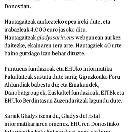
Donostian.
Hautagaitzak aurkezteko epea ireki dute, eta
irabazleak 4.000 euro jasoko ditu.
Hautagaitzak
gladyssaria.eus
webgunean aurkez
daitezke, ekainaren 1era arte. Hautagaiek 40 urte
baino gutxiago izan behar dituzte.
Puntueus fundazioak eta EHUko Informatika
Fakultateak sustatu dute saria; Gipuzkoako Foru
Aldundiak babestu du; eta Emakundek,
Danobatgroupek, Euskaltel fundazioak, EITBk eta
EHUko Berdintasun Zuzendaritzak lagundu dute.
Sariak Gladys izena du, Gladys del Estal
informatikariaren omenez. EHUren Donostiako
Informatika Fakultatean ikasi zuen, eta hura