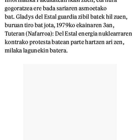
gogoratzea ere bada sariaren asmoetako
bat. Gladys del Estal guardia zibil batek hil zuen,
buruan tiro bat jota, 1979ko ekainaren 3an,
Tuteran (Nafarroa): Del Estal energia nuklearraren
kontrako protesta batean parte hartzen ari zen,
milaka lagunekin batera.