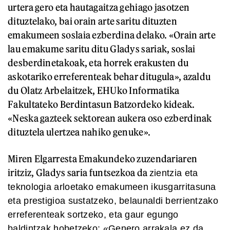
urtera gero eta hautagaitza gehiago jasotzen
dituztelako, bai orain arte saritu dituzten
emakumeen soslaia ezberdina delako. «Orain arte
lau emakume saritu ditu Gladys sariak, soslai
desberdinetakoak, eta horrek erakusten du
askotariko erreferenteak behar ditugula», azaldu
du Olatz Arbelaitzek, EHUko Informatika
Fakultateko Berdintasun Batzordeko kideak.
«Neska gazteek sektorean aukera oso ezberdinak
dituztela ulertzea nahiko genuke».
Miren Elgarresta Emakundeko zuzendariaren
iritziz, Gladys saria funtsezkoa da
zientzia eta
teknologia arloetako emakumeen ikusgarritasuna
eta prestigioa sustatzeko, belaunaldi berrientzako
erreferenteak sortzeko, eta gaur egungo
baldintzak hobetzeko: «Genero arrakala ez da