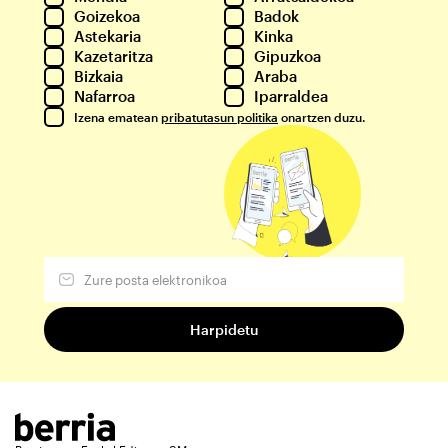
Goizekoa
Badok
Astekaria
Kinka
Kazetaritza
Gipuzkoa
Bizkaia
Araba
Nafarroa
Iparraldea
Izena ematean
pribatutasun politika
onartzen duzu.