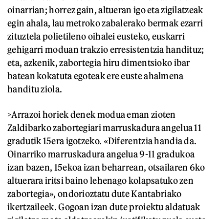
oinarrian; horrez gain, altueran igo eta zigilatzeak
egin ahala, lau metroko zabalerako bermak ezarri
zituztela polietileno oihalei eusteko, euskarri
gehigarri moduan trakzio erresistentzia handituz;
eta, azkenik, zabortegia hiru dimentsioko ibar
batean kokatuta egoteak ere euste ahalmena
handitu ziola.
>Arrazoi horiek denek modua eman zioten
Zaldibarko zabortegiari marruskadura angelua 11
gradutik 15era igotzeko. «Diferentzia handia da.
Oinarriko marruskadura angelua 9-11 gradukoa
izan bazen, 15ekoa izan beharrean, otsailaren 6ko
altuerara iritsi baino lehenago kolapsatuko zen
zabortegia», ondorioztatu dute Kantabriako
ikertzaileek. Gogoan izan dute proiektu aldatuak