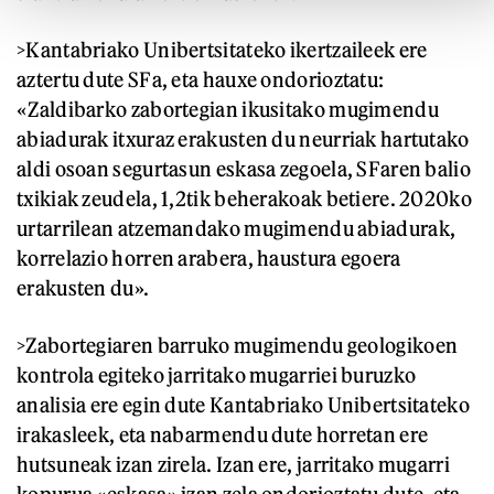
>Kantabriako Unibertsitateko ikertzaileek ere
aztertu dute SFa, eta hauxe ondorioztatu:
«Zaldibarko zabortegian ikusitako mugimendu
abiadurak itxuraz erakusten du neurriak hartutako
aldi osoan segurtasun eskasa zegoela, SFaren balio
txikiak zeudela, 1,2tik beherakoak betiere. 2020ko
urtarrilean atzemandako mugimendu abiadurak,
korrelazio horren arabera, haustura egoera
erakusten du».
>Zabortegiaren barruko mugimendu geologikoen
kontrola egiteko jarritako mugarriei buruzko
analisia ere egin dute Kantabriako Unibertsitateko
irakasleek, eta nabarmendu dute horretan ere
hutsuneak izan zirela. Izan ere, jarritako mugarri