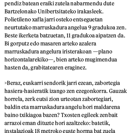
pendiz batean eraiki zutela nabarmendu dute
Bartzelonako Unibertsitateko irakasleek.
Polietileno xafla jarri osteko entseguetan
neurtutako marruskadura angelua 9 gradukoa zen.
Beste ikerketa batzuetan, 11 gradukoa aipatzen da.
Bi gorputz edo masaren arteko azalera
marruskadura angelura iristerakoan —plano
horizontalarekiko—, bien arteko mugimendua
hasten da, grabitatearen eraginez.
>Beraz, euskarri sendorik jarri ezean, zabortegia
hasiera-hasieratik izango zen ezegonkorra. Gauzak
horrela, zerk eutsi zion urteotan zabortegiari,
baldin eta marruskadura angelu hori maldarena
baino txikiagoa bazen? Txosten egileek zenbait
arrazoi eman dituzte hori azaltzeko: batetik,
instalazioak 18 metroko euste horma bat zuela