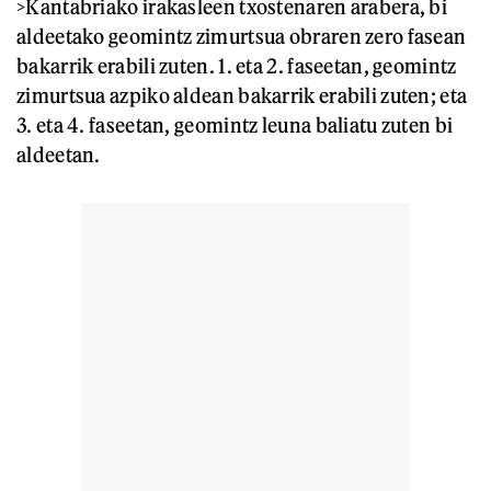
>Kantabriako irakasleen txostenaren arabera, bi
aldeetako geomintz zimurtsua obraren zero fasean
bakarrik erabili zuten. 1. eta 2. faseetan, geomintz
zimurtsua azpiko aldean bakarrik erabili zuten; eta
3. eta 4. faseetan, geomintz leuna baliatu zuten bi
aldeetan.