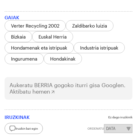
GAIAK
Verter Recycling 2002
Zaldibarko luizia
Bizkaia
Euskal Herria
Hondamenak eta istripuak
Industria istripuak
Ingurumena
Hondakinak
Aukeratu
BERRIA
gogoko iturri gisa Googlen.
Aktibatu hemen
IRUZKINAK
Ez dago iruzkinik
Iruzkin bat egin
ORDENATU