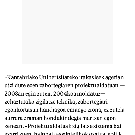
>Kantabriako Unibertsitateko irakasleek agerian
utzi dute ezen zabortegiaren proiektu aldatuan —
2008an egin zuten, 2004koa moldatuz—
zehaztutako zigilatze teknika, zabortegiari
egonkortasun handiagoa emango ziona, ez zutela
aurrera eraman hondakindegia martxan egon
zenean. «Proiektu aldatuak zigilatze sistema bat
ezarri zuen, hainbat geosintetikok osatua, goitik