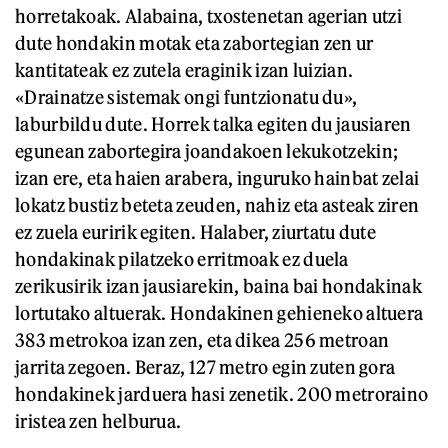
horretakoak. Alabaina, txostenetan agerian utzi
dute hondakin motak eta zabortegian zen ur
kantitateak ez zutela eraginik izan luizian.
«Drainatze sistemak ongi funtzionatu du»,
laburbildu dute. Horrek talka egiten du jausiaren
egunean zabortegira joandakoen lekukotzekin;
izan ere, eta haien arabera, inguruko hainbat zelai
lokatz bustiz beteta zeuden, nahiz eta asteak ziren
ez zuela euririk egiten. Halaber, ziurtatu dute
hondakinak pilatzeko erritmoak ez duela
zerikusirik izan jausiarekin, baina bai hondakinak
lortutako altuerak. Hondakinen gehieneko altuera
383 metrokoa izan zen, eta dikea 256 metroan
jarrita zegoen. Beraz, 127 metro egin zuten gora
hondakinek jarduera hasi zenetik. 200 metroraino
iristea zen helburua.