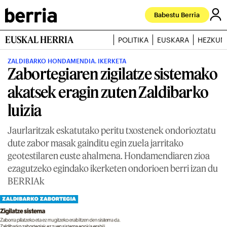
Babestu Berria
EUSKAL HERRIA
POLITIKA
EUSKARA
HEZKUN
ZALDIBARKO HONDAMENDIA. IKERKETA
Zabortegiaren zigilatze sistemako
akatsek eragin zuten Zaldibarko
luizia
Jaurlaritzak eskatutako peritu txostenek ondorioztatu
dute zabor masak gainditu egin zuela jarritako
geotestilaren euste ahalmena. Hondamendiaren zioa
ezagutzeko egindako ikerketen ondorioen berri izan du
BERRIAk