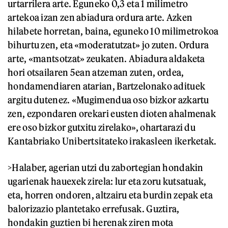
urtarrilera arte. Eguneko 0,3 eta 1 milimetro
artekoa izan zen abiadura ordura arte. Azken
hilabete horretan, baina, eguneko 10 milimetrokoa
bihurtu zen, eta «moderatutzat» jo zuten. Ordura
arte, «mantsotzat» zeukaten. Abiadura aldaketa
hori otsailaren 5ean atzeman zuten, ordea,
hondamendiaren atarian, Bartzelonako adituek
argitu dutenez. «Mugimendua oso bizkor azkartu
zen, ezpondaren orekari eusten dioten ahalmenak
ere oso bizkor gutxitu zirelako», ohartarazi du
Kantabriako Unibertsitateko irakasleen ikerketak.
>Halaber, agerian utzi du zabortegian hondakin
ugarienak hauexek zirela: lur eta zoru kutsatuak,
eta, horren ondoren, altzairu eta burdin zepak eta
balorizazio plantetako errefusak. Guztira,
hondakin guztien bi herenak ziren mota