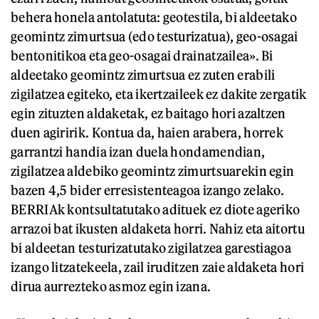
behera honela antolatuta: geotestila, bi aldeetako
geomintz zimurtsua (edo testurizatua), geo-osagai
bentonitikoa eta geo-osagai drainatzailea». Bi
aldeetako geomintz zimurtsua ez zuten erabili
zigilatzea egiteko, eta ikertzaileek ez dakite zergatik
egin zituzten aldaketak, ez baitago hori azaltzen
duen agiririk. Kontua da, haien arabera, horrek
garrantzi handia izan duela hondamendian,
zigilatzea aldebiko geomintz zimurtsuarekin egin
bazen 4,5 bider erresistenteagoa izango zelako.
BERRIAk kontsultatutako adituek ez diote ageriko
arrazoi bat ikusten aldaketa horri. Nahiz eta aitortu
bi aldeetan testurizatutako zigilatzea garestiagoa
izango litzatekeela, zail iruditzen zaie aldaketa hori
dirua aurrezteko asmoz egin izana.