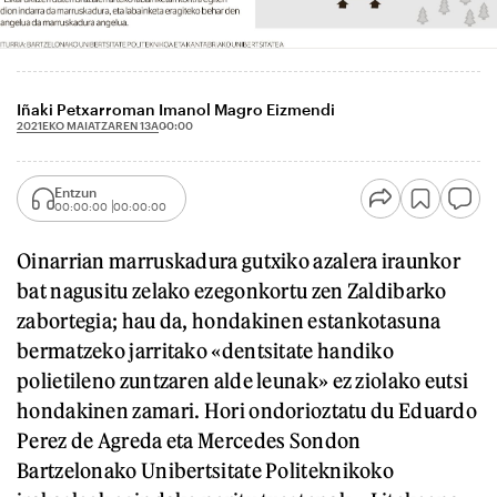
Iñaki Petxarroman Imanol Magro Eizmendi
2021EKO MAIATZAREN 13A
00:00
Entzun
00:00:00
00:00:00
Oinarrian marruskadura gutxiko azalera iraunkor
bat nagusitu zelako ezegonkortu zen Zaldibarko
zabortegia; hau da, hondakinen estankotasuna
bermatzeko jarritako «dentsitate handiko
polietileno zuntzaren alde leunak» ez ziolako eutsi
hondakinen zamari. Hori ondorioztatu du Eduardo
Perez de Agreda eta Mercedes Sondon
Bartzelonako Unibertsitate Politeknikoko