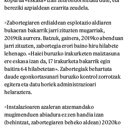
kopurua «eskasa» izan zela ondorioztatu dute, eta
bereziki azpialdean ezarrita zeudela.
>Zabortegiaren erdialdean esplotazio aldiaren
bukaeran bakarrik jarri zituzten mugarriak,
2019tik aurrera. Batzuk, gainera, 2019ko abenduan
jarri zituzten, zabortegia erori baino hiru hilabete
lehenago. «Haiei buruzko irakurketen maiztasuna
ere eskasa izan da, 17 irakurketa bakarrik egin
baitira 64 hilabetetan». Zabortegiak behartuta
daude egonkortasunari buruzko kontrol zorrotzak
egitera eta datu horiek administrazioari
helaraztera.
>Instalazioaren azaleran atzemandako
mugimenduen abiadura ez zen handia izan
(behintzat, zabortegiaren beheko aldean) 2020ko