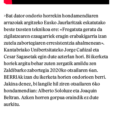
>Bat dator ondorio horrekin hondamendiaren
arrazoiak argitzeko Eusko Jaurlaritzak eskatutako
beste txosten teknikoa ere: «Frogatuta geratu da
zigilatzearen ezaugarriek eragin erabakigarria izan
zutela zabortegiaren erresistentzia ahalmenean».
Kantabriako Unibertsitateko Jorge Cañizal eta
Cesar Sagasetak egin dute azterlan hori. Bi ikerketa
horiek argitu behar zuten zergatik amildu zen
Zaldibarko zabortegia 2020ko otsailaren 6an.
BERRIAk izan du ikerketa horien ondorioen berri.
Jakina denez, bi langile hil ziren otsailaren 6ko
hondamendian: Alberto Sololuze eta Joaquin
Beltran. Azken horren gorpua oraindik ez dute
aurkitu.