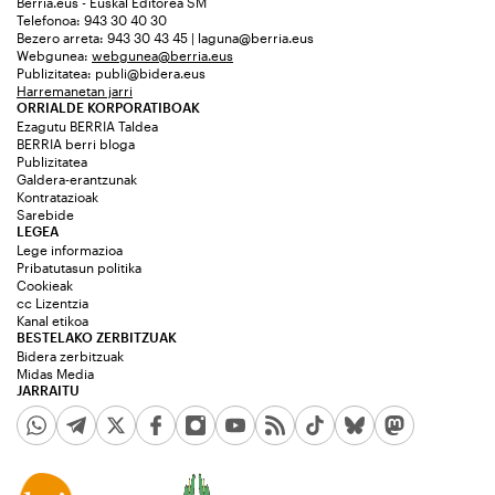
Berria.eus - Euskal Editorea SM
Telefonoa: 943 30 40 30
Bezero arreta: 943 30 43 45 | laguna@berria.eus
Webgunea:
webgunea@berria.eus
Publizitatea:
publi@bidera.eus
Harremanetan jarri
ORRIALDE KORPORATIBOAK
Ezagutu BERRIA Taldea
BERRIA berri bloga
Publizitatea
Galdera-erantzunak
Kontratazioak
Sarebide
LEGEA
Lege informazioa
Pribatutasun politika
Cookieak
cc Lizentzia
Kanal etikoa
BESTELAKO ZERBITZUAK
Bidera zerbitzuak
Midas Media
JARRAITU