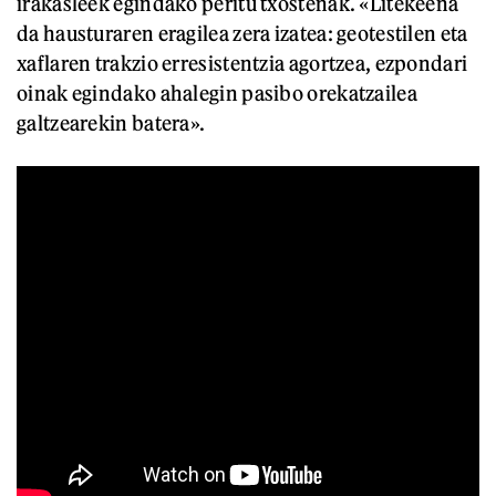
irakasleek egindako peritu txostenak. «Litekeena
da hausturaren eragilea zera izatea: geotestilen eta
xaflaren trakzio erresistentzia agortzea, ezpondari
oinak egindako ahalegin pasibo orekatzailea
galtzearekin batera».