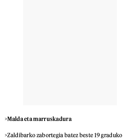
>
Malda eta marruskadura
>Zaldibarko zabortegia batez beste 19 graduko