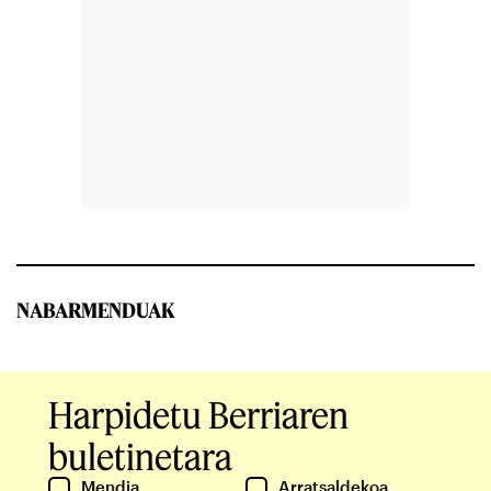
NABARMENDUAK
Harpidetu Berriaren
buletinetara
Mendia
Arratsaldekoa