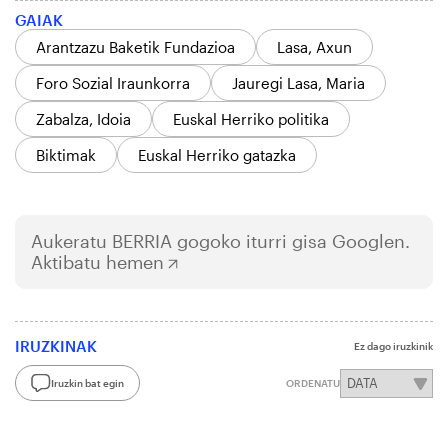
GAIAK
Arantzazu Baketik Fundazioa
Lasa, Axun
Foro Sozial Iraunkorra
Jauregi Lasa, Maria
Zabalza, Idoia
Euskal Herriko politika
Biktimak
Euskal Herriko gatazka
Aukeratu
BERRIA
gogoko iturri gisa Googlen.
Aktibatu hemen
IRUZKINAK
Ez dago iruzkinik
Iruzkin bat egin
ORDENATU