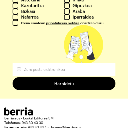
Kazetaritza
Gipuzkoa
Bizkaia
Araba
Nafarroa
Iparraldea
Izena ematean
pribatutasun politika
onartzen duzu.
Berria.eus - Euskal Editorea SM
Telefonoa: 943 30 40 30
Bezero arreta: 943 30 43 45 | laguna@berria.eus