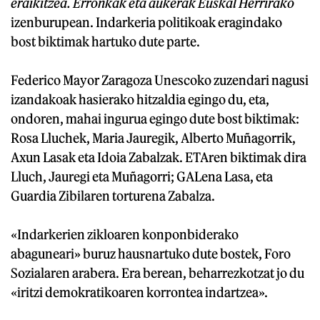
eraikitzea. Erronkak eta aukerak Euskal Herrirako
izenburupean. Indarkeria politikoak eragindako
bost biktimak hartuko dute parte.
Federico Mayor Zaragoza Unescoko zuzendari nagusi
izandakoak hasierako hitzaldia egingo du, eta,
ondoren, mahai ingurua egingo dute bost biktimak:
Rosa Lluchek, Maria Jauregik, Alberto Muñagorrik,
Axun Lasak eta Idoia Zabalzak. ETAren biktimak dira
Lluch, Jauregi eta Muñagorri; GALena Lasa, eta
Guardia Zibilaren torturena Zabalza.
«Indarkerien zikloaren konponbiderako
abaguneari» buruz hausnartuko dute bostek, Foro
Sozialaren arabera. Era berean, beharrezkotzat jo du
«iritzi demokratikoaren korrontea indartzea».