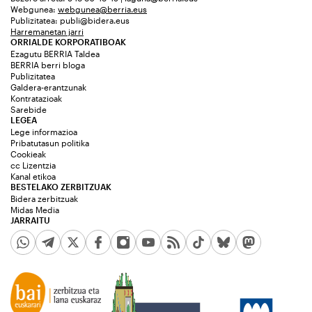
Webgunea:
webgunea@berria.eus
Publizitatea:
publi@bidera.eus
Harremanetan jarri
ORRIALDE KORPORATIBOAK
Ezagutu BERRIA Taldea
BERRIA berri bloga
Publizitatea
Galdera-erantzunak
Kontratazioak
Sarebide
LEGEA
Lege informazioa
Pribatutasun politika
Cookieak
cc Lizentzia
Kanal etikoa
BESTELAKO ZERBITZUAK
Bidera zerbitzuak
Midas Media
JARRAITU