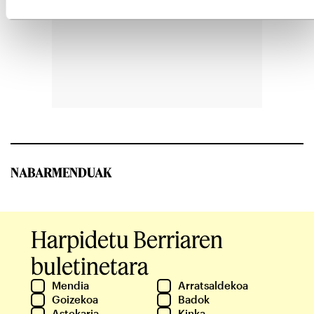
NABARMENDUAK
Harpidetu Berriaren
buletinetara
Mendia
Arratsaldekoa
Goizekoa
Badok
Astekaria
Kinka