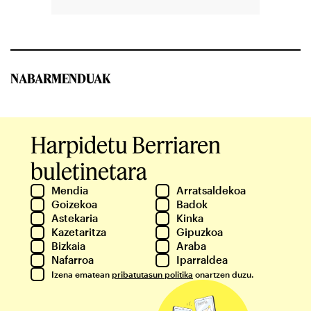
NABARMENDUAK
Harpidetu Berriaren
buletinetara
Mendia
Arratsaldekoa
Goizekoa
Badok
Astekaria
Kinka
Kazetaritza
Gipuzkoa
Bizkaia
Araba
Nafarroa
Iparraldea
Izena ematean
pribatutasun politika
onartzen duzu.