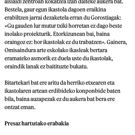
aisialdi zentroan kokatzea izan daiteke aukera bat.
Bestela, gaur egun ikastola dagoen eraikina
erabiltzen jarrai dezaketela erran du Gorostiagak:
«Gu gauden lur mutur txiki horretan ez dago beste
inolako proiekturik. Etorkizunean bai, baina
oraingoz ez: hor ikastolak ez du trabatzen». Gainera,
Omisaindura arte eskolako ikasleak bertara
eramateko asmorik ez duela uste du ikastolak,
oraindik lanak ez baitituzte bukatu.
Bitartekari bat ere aritu da herriko etxearen eta
ikastolaren artean erdibideko konponbide baten
bila, baina auzapezak ez du aukera bat bera ere
ontzat eman.
Presaz hartutako erabakia