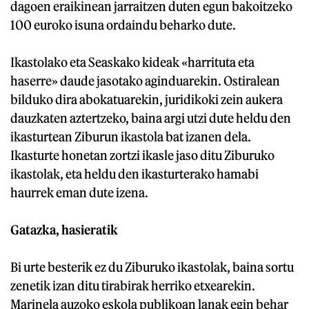
dagoen eraikinean jarraitzen duten egun bakoitzeko
100 euroko isuna ordaindu beharko dute.
Ikastolako eta Seaskako kideak «harrituta eta
haserre» daude jasotako aginduarekin. Ostiralean
bilduko dira abokatuarekin, juridikoki zein aukera
dauzkaten aztertzeko, baina argi utzi dute heldu den
ikasturtean Ziburun ikastola bat izanen dela.
Ikasturte honetan zortzi ikasle jaso ditu Ziburuko
ikastolak, eta heldu den ikasturterako hamabi
haurrek eman dute izena.
Gatazka, hasieratik
Bi urte besterik ez du Ziburuko ikastolak, baina sortu
zenetik izan ditu tirabirak herriko etxearekin.
Marinela auzoko eskola publikoan lanak egin behar