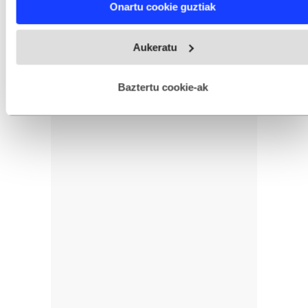
Onartu cookie guztiak
and set your preferences in the
details section
.
Webgune honek cookie propioak eta hirugarrenen cookie-
Aukeratu
fitxategiak erabiltzen ditu. Zure esperientzia eta zerbitzuak
hobetzeko asmoz, cookie teknologiaz baliatzen gara. Ohar
hau onartuz gero, teknologia hori erabiltzeko baimen
esplizitua ematen diguzu.
Gehiago irakurri
Baztertu cookie-ak