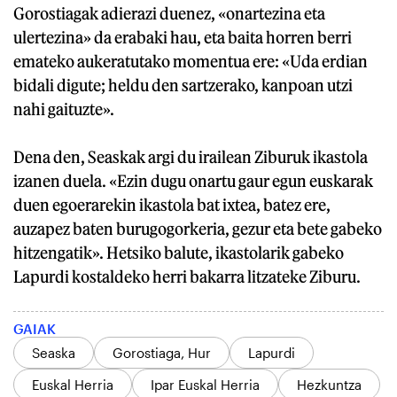
Gorostiagak adierazi duenez, «onartezina eta
ulertezina» da erabaki hau, eta baita horren berri
emateko aukeratutako momentua ere: «Uda erdian
bidali digute; heldu den sartzerako, kanpoan utzi
nahi gaituzte».
Dena den, Seaskak argi du irailean Ziburuk ikastola
izanen duela. «Ezin dugu onartu gaur egun euskarak
duen egoerarekin ikastola bat ixtea, batez ere,
auzapez baten burugogorkeria, gezur eta bete gabeko
hitzengatik». Hetsiko balute, ikastolarik gabeko
Lapurdi kostaldeko herri bakarra litzateke Ziburu.
GAIAK
Seaska
Gorostiaga, Hur
Lapurdi
Euskal Herria
Ipar Euskal Herria
Hezkuntza