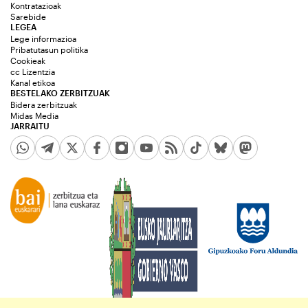
Kontratazioak
Sarebide
LEGEA
Lege informazioa
Pribatutasun politika
Cookieak
cc Lizentzia
Kanal etikoa
BESTELAKO ZERBITZUAK
Bidera zerbitzuak
Midas Media
JARRAITU