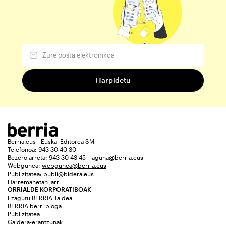
Berria.eus - Euskal Editorea SM
Telefonoa: 943 30 40 30
Bezero arreta: 943 30 43 45 | laguna@berria.eus
Webgunea:
webgunea@berria.eus
Publizitatea:
publi@bidera.eus
Harremanetan jarri
ORRIALDE KORPORATIBOAK
Ezagutu BERRIA Taldea
BERRIA berri bloga
Publizitatea
Galdera-erantzunak