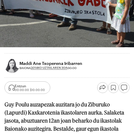
Maddi Ane Txoperena Iribarren
2014KO UZTAILAREN 30A
BAIONA
00:00
Entzun
00:00:00
00:00:00
Guy Poulu auzapezak auzitara jo du Ziburuko
(Lapurdi) Kaxkarotenia ikastolaren aurka. Salaketa
jasota, abuztuaren 12an joan beharko du ikastolak
Baionako auzitegira. Bestalde, gaur egun ikastola