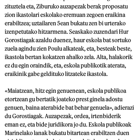
zituztela eta, Ziburuko auzapezak berak proposatu
zion ikastolari eskolako eremuan zegoen eraikina
erabiltzea; uztailaren 5ean bukatu zen bi urterako
izenpetutako hitzarmena. Seaskako zuzendari Hur
Gorostiagak azaldu duenez, haur eskola bat sortuko
zuela agindu zien Poulu alkateak, eta, besteak beste,
ikastola bertan kokatzen ahalko zela. Alta, halakorik
ez du egin oraindik, eta, eskola publikotik aterata,
eraikinik gabe geldituko litzateke ikastola.
«Maiatzean, hitz egin genuenean, eskola publikoa
etortzean gu bertatik joateko prest ginela adostu
genuen, baina aterabide bat behar genuela», adierazi
du Gorostiagak. Auzapezak, ordea, irtenbiderik
eman ez, eta bide juridikora jo du. Eskola publikoak
Marinelako lanak bukatu bitartean erabiltzen duen