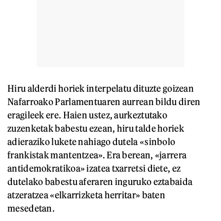
Hiru alderdi horiek interpelatu dituzte goizean
Nafarroako Parlamentuaren aurrean bildu diren
eragileek ere. Haien ustez, aurkeztutako
zuzenketak babestu ezean, hiru talde horiek
adieraziko lukete nahiago dutela «sinbolo
frankistak mantentzea». Era berean, «jarrera
antidemokratikoa» izatea txarretsi diete, ez
dutelako babestu aferaren inguruko eztabaida
atzeratzea «elkarrizketa herritar» baten
mesedetan.