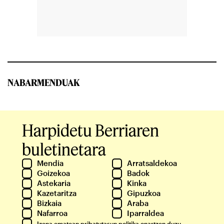
NABARMENDUAK
Harpidetu Berriaren
buletinetara
Mendia
Arratsaldekoa
Goizekoa
Badok
Astekaria
Kinka
Kazetaritza
Gipuzkoa
Bizkaia
Araba
Nafarroa
Iparraldea
Izena ematean
pribatutasun politika
onartzen duzu.