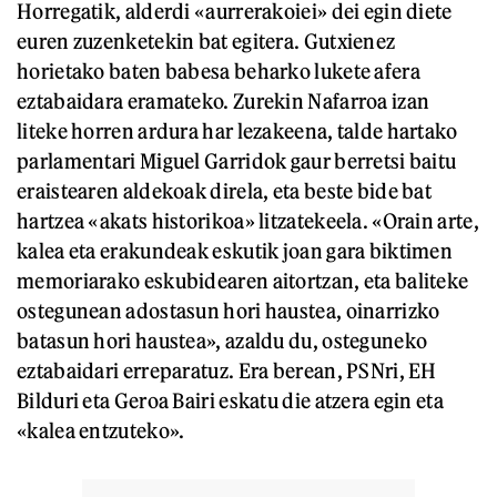
Horregatik, alderdi «aurrerakoiei» dei egin diete
euren zuzenketekin bat egitera. Gutxienez
horietako baten babesa beharko lukete afera
eztabaidara eramateko. Zurekin Nafarroa izan
liteke horren ardura har lezakeena, talde hartako
parlamentari Miguel Garridok gaur berretsi baitu
eraistearen aldekoak direla, eta beste bide bat
hartzea «akats historikoa» litzatekeela. «Orain arte,
kalea eta erakundeak eskutik joan gara biktimen
memoriarako eskubidearen aitortzan, eta baliteke
ostegunean adostasun hori haustea, oinarrizko
batasun hori haustea», azaldu du, osteguneko
eztabaidari erreparatuz. Era berean, PSNri, EH
Bilduri eta Geroa Bairi eskatu die atzera egin eta
«kalea entzuteko».