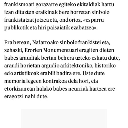
frankismoari gorazarre egiteko ekitaldiak hartu
izan dituzten eraikinak bere horretan sinbolo
frankistatzat jotzea eta, ondorioz, «esparru
publikotik eta hiri paisaiatik ezabatzea».
Era berean, Nafarroako sinbolo frankistei eta,
zehazki, Erorien Monumentuari eragiten dieten
babes araudiak bertan behera uzteko eskatu dute,
araudi horietan argudio arkitektoniko, historiko
edo artistikoak erabili badira ere. Uste dute
memoria legeen kontrakoa dela hori, eta
etorkizunean halako babes neurriak hartzea ere
eragotzi nahi dute.