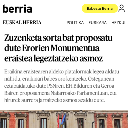
Babestu Berria
EUSKAL HERRIA
POLITIKA
EUSKARA
HEZKUN
Zuzenketa sorta bat proposatu
dute Erorien Monumentua
eraistea legeztatzeko asmoz
Eraikina eraistearen aldeko plataformak legea aldatu
nahi du, eraikinari babes oro kentzeko. Ostegunean
eztabaidatuko dute PSNren, EH Bilduren eta Geroa
Bairen proposamena Nafarroako Parlamentuan, eta
hirurek aurrera jarraitzeko asmoa azaldu dute.