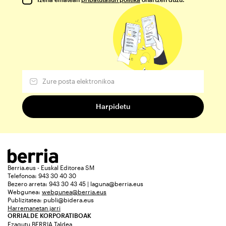
Berria.eus - Euskal Editorea SM
Telefonoa: 943 30 40 30
Bezero arreta: 943 30 43 45 | laguna@berria.eus
Webgunea:
webgunea@berria.eus
Publizitatea:
publi@bidera.eus
Harremanetan jarri
ORRIALDE KORPORATIBOAK
Ezagutu BERRIA Taldea