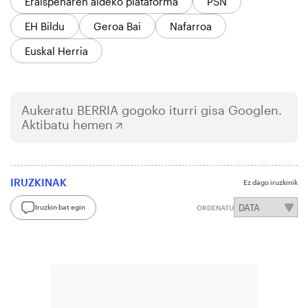
Eraispenaren aldeko plataforma
PSN
EH Bildu
Geroa Bai
Nafarroa
Euskal Herria
Aukeratu
BERRIA
gogoko iturri gisa Googlen.
Aktibatu hemen
IRUZKINAK
Ez dago iruzkinik
Iruzkin bat egin
ORDENATU