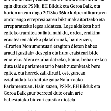
egin dituzte PSNk, EH Bilduk eta Geroa Baik, eta
horien artean dago 2013ko 36ko kolpe militarraren
ondorengo errepresioaren biktimak aitortzeko eta
erreparatzeko legea aldatzea. Lege aldaketa hori
egiteko tramitea baliatu nahi du, ordea, eraikina
eraistearen aldeko plataformak, hain zuzen,
«Erorien Monumentuari eragiten dieten babes
araudi guztiak» desegin eta hura eraisteari bide
emateko. Afera eztabaidatzeko, baina, beharrezkoa
dute talde parlamentario batek zuzenketak bere
egitea, eta horrek zail dirudi, ostegunean
eztabaidatuko baitute gaiaz Nafarroako
Parlamentuan. Hain zuzen, PSNk, EH Bilduk eta
Geroa Baik gaur berretsi dute orain arte
babestutako bideari eutsiko diotela.