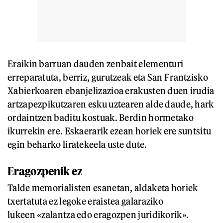
Eraikin barruan dauden zenbait elementuri
erreparatuta, berriz, gurutzeak eta San Frantzisko
Xabierkoaren ebanjelizazioa erakusten duen irudia
artzapezpikutzaren esku uztearen alde daude, hark
ordaintzen baditu kostuak. Berdin hormetako
ikurrekin ere. Eskaerarik ezean horiek ere suntsitu
egin beharko liratekeela uste dute.
Eragozpenik ez
Talde memorialisten esanetan, aldaketa horiek
txertatuta ez legoke eraistea galaraziko
lukeen «zalantza edo eragozpen juridikorik».