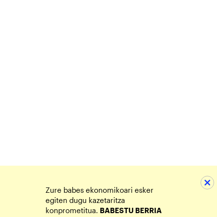
Zure babes ekonomikoari esker
egiten dugu kazetaritza
konprometitua.
BABESTU BERRIA