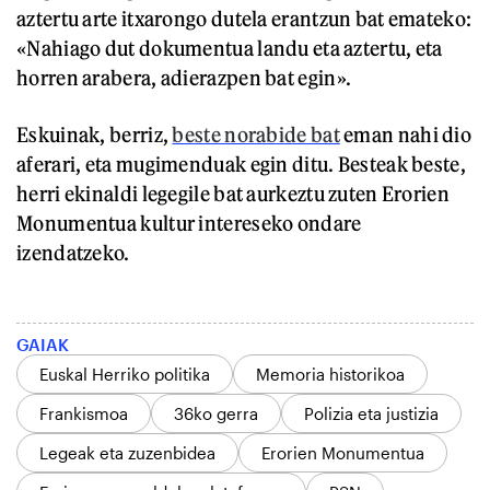
aztertu arte itxarongo dutela erantzun bat emateko:
«Nahiago dut dokumentua landu eta aztertu, eta
horren arabera, adierazpen bat egin».
Eskuinak, berriz,
beste norabide bat
eman nahi dio
aferari, eta mugimenduak egin ditu. Besteak beste,
herri ekinaldi legegile bat aurkeztu zuten Erorien
Monumentua kultur intereseko ondare
izendatzeko.
GAIAK
Euskal Herriko politika
Memoria historikoa
Frankismoa
36ko gerra
Polizia eta justizia
Legeak eta zuzenbidea
Erorien Monumentua