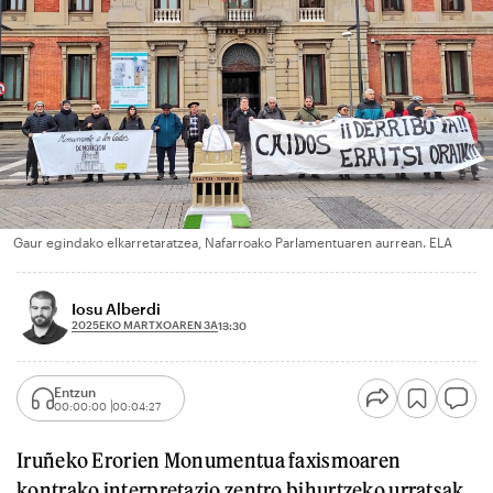
Gaur egindako elkarretaratzea, Nafarroako Parlamentuaren aurrean. ELA
Iosu Alberdi
2025EKO MARTXOAREN 3A
13:30
Entzun
00:00:00
00:04:27
Iruñeko Erorien Monumentua faxismoaren
kontrako interpretazio zentro bihurtzeko urratsak