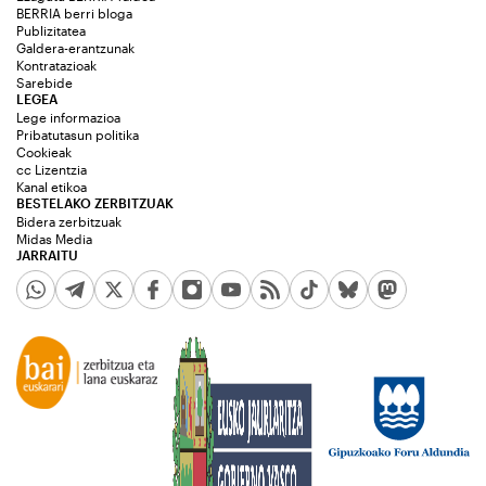
BERRIA berri bloga
Publizitatea
Galdera-erantzunak
Kontratazioak
Sarebide
LEGEA
Lege informazioa
Pribatutasun politika
Cookieak
cc Lizentzia
Kanal etikoa
BESTELAKO ZERBITZUAK
Bidera zerbitzuak
Midas Media
JARRAITU