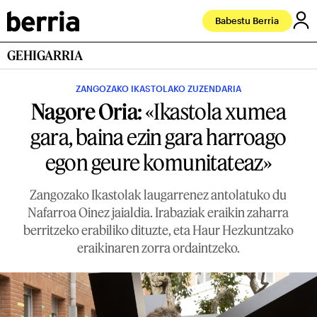
Babestu Berria
GEHIGARRIA
ZANGOZAKO IKASTOLAKO ZUZENDARIA
Nagore Oria:
«Ikastola xumea
gara, baina ezin gara harroago
egon geure komunitateaz»
Zangozako Ikastolak laugarrenez antolatuko du
Nafarroa Oinez jaialdia. Irabaziak eraikin zaharra
berritzeko erabiliko dituzte, eta Haur Hezkuntzako
eraikinaren zorra ordaintzeko.