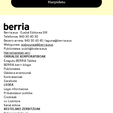
Berria.eus - Euskal Editorea SM
Telefonoa: 943 30 40 30
Bezero arreta: 943 30 43 45 | laguna@berria.eus
Webgunea:
webgunea@berria.eus
Publizitatea:
publi@bidera.eus
Harremanetan jarri
ORRIALDE KORPORATIBOAK
Ezagutu BERRIA Taldea
BERRIA berri bloga
Publizitatea
Galdera-erantzunak
Kontratazioak
Sarebide
LEGEA
Lege informazioa
Pribatutasun politika
Cookieak
cc Lizentzia
Kanal etikoa
BESTELAKO ZERBITZUAK