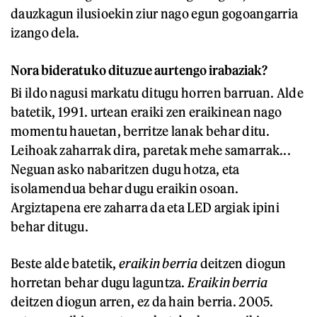
dauzkagun ilusioekin ziur nago egun gogoangarria
izango dela.
Nora bideratuko dituzue aurtengo irabaziak?
Bi ildo nagusi markatu ditugu horren barruan. Alde
batetik, 1991. urtean eraiki zen eraikinean nago
momentu hauetan, berritze lanak behar ditu.
Leihoak zaharrak dira, paretak mehe samarrak...
Neguan asko nabaritzen dugu hotza, eta
isolamendua behar dugu eraikin osoan.
Argiztapena ere zaharra da eta LED argiak ipini
behar ditugu.
Beste alde batetik,
eraikin berria
deitzen diogun
horretan behar dugu laguntza.
Eraikin berria
deitzen diogun arren, ez da hain berria. 2005.