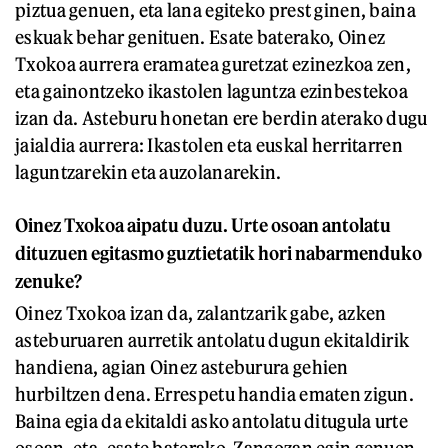
piztua genuen, eta lana egiteko prest ginen, baina
eskuak behar genituen. Esate baterako, Oinez
Txokoa aurrera eramatea guretzat ezinezkoa zen,
eta gainontzeko ikastolen laguntza ezinbestekoa
izan da. Asteburu honetan ere berdin aterako dugu
jaialdia aurrera: Ikastolen eta euskal herritarren
laguntzarekin eta auzolanarekin.
Oinez Txokoa aipatu duzu. Urte osoan antolatu
dituzuen egitasmo guztietatik hori nabarmenduko
zenuke?
Oinez Txokoa izan da, zalantzarik gabe, azken
asteburuaren aurretik antolatu dugun ekitaldirik
handiena, agian Oinez asteburura gehien
hurbiltzen dena. Errespetu handia ematen zigun.
Baina egia da ekitaldi asko antolatu ditugula urte