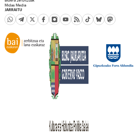
Bidera zerbitzuak
Midas Media
JARRAITU