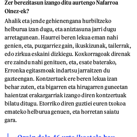
Zer berezitasun izango ditu aurtengo Nafarroa
Oinez-ek?
Ahalik eta jende gehienengana hurbiltzeko
helburua izan dugu, eta aniztasuna jarri dugu
arretagunean. Haurrei beren lekua eman nahi
genien, eta, puzgarriez gain, ikuskizunak, tailerrak,
edo zirkua eskaini dizkiegu. Koxkorragoak direnak
ere zaindu nahi genituen, eta, esate baterako,
Erronka egitasmoak indartsu jarraitzen du
gazteengan. Kontzertuek ere beren lekua izan
behar zuten, eta bigarren eta hirugarren guneetan
haientzat erakargarriak izango diren kontzertuak
bilatu ditugu. Etorriko diren guztiei euren txokoa
emateko helburua genuen, eta horretan saiatu
gara.