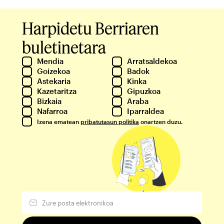
Harpidetu Berriaren
buletinetara
Mendia
Arratsaldekoa
Goizekoa
Badok
Astekaria
Kinka
Kazetaritza
Gipuzkoa
Bizkaia
Araba
Nafarroa
Iparraldea
Izena ematean
pribatutasun politika
onartzen duzu.