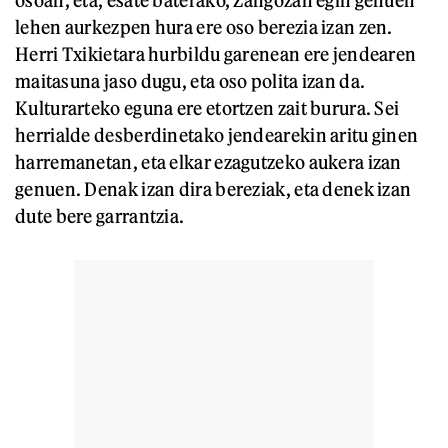
osoan, eta, esate baterako, Zangozan egin genuen
lehen aurkezpen hura ere oso berezia izan zen.
Herri Txikietara hurbildu garenean ere jendearen
maitasuna jaso dugu, eta oso polita izan da.
Kulturarteko eguna ere etortzen zait burura. Sei
herrialde desberdinetako jendearekin aritu ginen
harremanetan, eta elkar ezagutzeko aukera izan
genuen. Denak izan dira bereziak, eta denek izan
dute bere garrantzia.