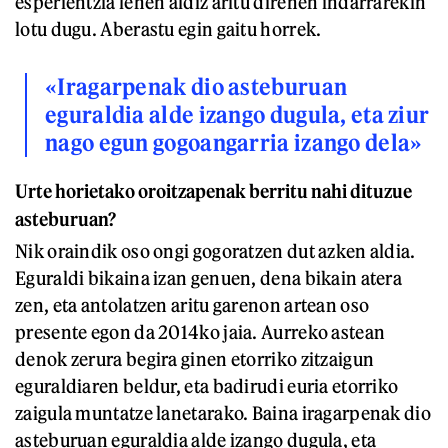
esperientzia lehen aldiz aritu direnen indarrarekin
lotu dugu. Aberastu egin gaitu horrek.
«Iragarpenak dio asteburuan
eguraldia alde izango dugula, eta ziur
nago egun gogoangarria izango dela»
Urte horietako oroitzapenak berritu nahi dituzue
asteburuan?
Nik oraindik oso ongi gogoratzen dut azken aldia.
Eguraldi bikaina izan genuen, dena bikain atera
zen, eta antolatzen aritu garenon artean oso
presente egon da 2014ko jaia. Aurreko astean
denok zerura begira ginen etorriko zitzaigun
eguraldiaren beldur, eta badirudi euria etorriko
zaigula muntatze lanetarako. Baina iragarpenak dio
asteburuan eguraldia alde izango dugula, eta