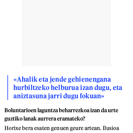
«Ahalik eta jende gehienengana
hurbiltzeko helburua izan dugu, eta
aniztasuna jarri dugu fokuan»
Boluntarioen laguntza beharrezkoa izan da urte
guztiko lanak aurrera eramateko?
Horixe bera esaten genuen geure artean. Ilusioa