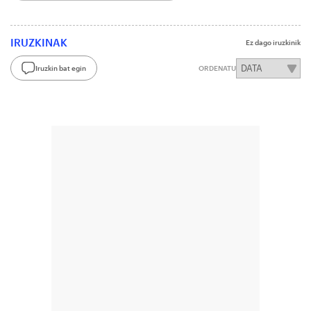
IRUZKINAK
Ez dago iruzkinik
Iruzkin bat egin
ORDENATU