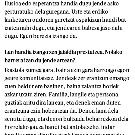
Ilusioa edo esperantza handia dugu jende asko
gerturatuko dela guregana. Urte eta erdiko
lanketaren ondoren guretzat ospakizun handi bat
izatea nahi dugu, eta jendearen babesa jaso nahi
dugu. Egun berezia izango da.
Lan handia izango zen jaialdia prestatzea. Nolako
harrera izan du jende artean?
Ikastola xumea gara, baina ezin gara harroago egon
geure komunitateaz. Jendeak zer erantzun emango
zuen beldur ere baginen, baina zalantza horiek
azkar uxatu ziren. Familia, langile eta pertsona
guztiak aritu dira lanean, eta denek eman duten
erantzuna ezin hobea izan da. Denon lana dela
sentitu dugu, eta denon bultzada beharrezkoa dela
horrelako gauza handi bat antolatzeko. Indar