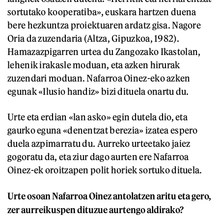
sortutako kooperatiba», euskara hartzen duena
bere hezkuntza proiektuaren ardatz gisa. Nagore
Oria da zuzendaria (Altza, Gipuzkoa, 1982).
Hamazazpigarren urtea du Zangozako Ikastolan,
lehenik irakasle moduan, eta azken hirurak
zuzendari moduan. Nafarroa Oinez-eko azken
egunak «Ilusio handiz» bizi dituela onartu du.
Urte eta erdian «lan asko» egin dutela dio, eta
gaurko eguna «denentzat berezia» izatea espero
duela azpimarratu du. Aurreko urteetako jaiez
gogoratu da, eta ziur dago aurten ere Nafarroa
Oinez-ek oroitzapen polit horiek sortuko dituela.
Urte osoan Nafarroa Oinez antolatzen aritu eta gero,
zer aurreikuspen dituzue aurtengo aldirako?