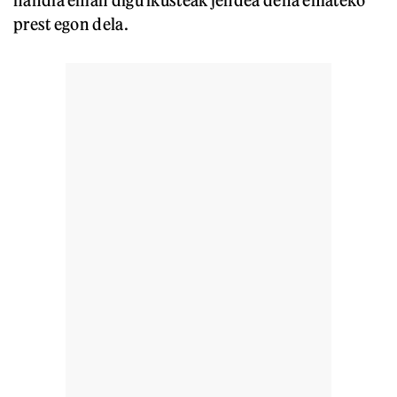
handia eman digu ikusteak jendea dena emateko
prest egon dela.