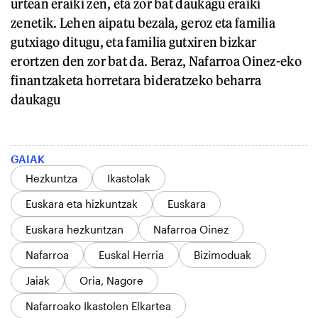
urtean eraiki zen, eta zor bat daukagu eraiki
zenetik. Lehen aipatu bezala, geroz eta familia
gutxiago ditugu, eta familia gutxiren bizkar
erortzen den zor bat da. Beraz, Nafarroa Oinez-eko
finantzaketa horretara bideratzeko beharra
daukagu
GAIAK
Hezkuntza
Ikastolak
Euskara eta hizkuntzak
Euskara
Euskara hezkuntzan
Nafarroa Oinez
Nafarroa
Euskal Herria
Bizimoduak
Jaiak
Oria, Nagore
Nafarroako Ikastolen Elkartea