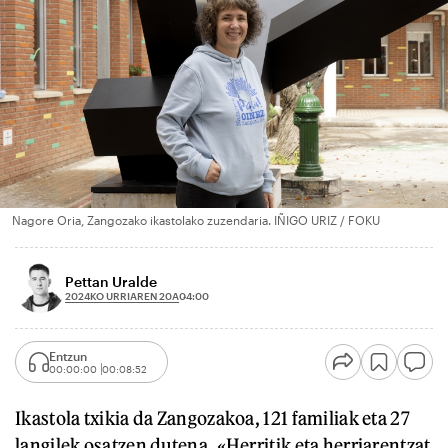
Nagore Oria, Zangozako ikastolako zuzendaria. IÑIGO URIZ / FOKU
Pettan Uralde
2024KO URRIAREN 20A
04:00
Entzun
00:00:00
00:08:52
Ikastola txikia da Zangozakoa, 121 familiak eta 27
langilek osatzen dutena. «Herritik eta herriarentzat