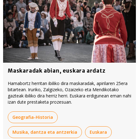
baliatzen gara. Ohar hau onartuz gero, teknologia hori
erabiltzeko baimen esplizitua ematen diguzu.
Gehiago
irakurri
Maskaradak abian, euskara ardatz
Hamabortz herritan ibiliko dira maskaradak, apirilaren 25era
bitartean. Iruriko, Zalgizeko, Ozaizeko eta Mendikotako
gazteak ibiliko dira herriz herri. Euskara erdigunean eman nahi
izan dute prestaketa prozesuan.
Geografia-Historia
Musika, dantza eta antzerkia
Euskara