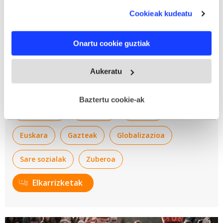
bideojokoak dira nagusi egungo
audientzia-ikerketa eta zerbitzuen garapena eskaintzeko.
munduan»
Cookieak kudeatu
Zure datuak nork eta zertarako erabiltzen dituen
Decung gazte zuberotarrak bere lehen bideojokoa egin du,
hautatzeko aukera duzu. Zure onespena aldatzen edo
euskaraz, eta oso harrera ona izan du. Haren ustez, ohiturak
Onartu cookie guztiak
deuseztatzen ahal duzu edozein momentutan, Cookie
aldatu behar dira euskaraz jostatzeko; izan ere, bideojoko
deklaraziotik edo Privacy triggerean klikatuz.
gehienak erdaraz dira.
Aukeratu
If you allow, we would also like to:
IKT
Plastika eta ikus-entzunezkoak
Collect information about your geographical
Baztertu cookie-ak
location which can be accurate to within several
Teknologia
Diseinua
Euskara
meters
Identify your device by actively scanning it for
Euskara
Gazteak
Globalizazioa
specific characteristics (fingerprinting)
Find out more about how your personal data is processed
Sare sozialak
Zuberoa
and set your preferences in the
details section
.
Elkarrizketak
Webgune honek cookie propioak eta hirugarrenen cookie-
fitxategiak erabiltzen ditu. Zure esperientzia eta
zerbitzuak hobetzeko asmoz, cookie teknologiaz