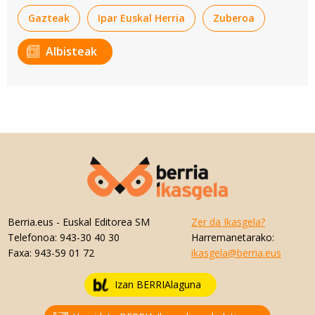
Gazteak
Ipar Euskal Herria
Zuberoa
Albisteak
Berria.eus
- Euskal Editorea SM
Zer da Ikasgela?
Telefonoa:
943-30 40 30
Harremanetarako:
Faxa:
943-59 01 72
ikasgela@berria.eus
Izan BERRIAlaguna