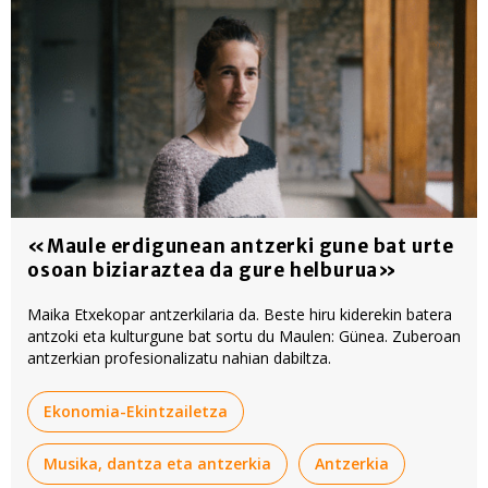
«Maule erdigunean antzerki gune bat urte
osoan biziaraztea da gure helburua»
Maika Etxekopar antzerkilaria da. Beste hiru kiderekin batera
antzoki eta kulturgune bat sortu du Maulen: Günea. Zuberoan
antzerkian profesionalizatu nahian dabiltza.
Ekonomia-Ekintzailetza
Musika, dantza eta antzerkia
Antzerkia