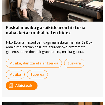
Euskal musika garaikidearen historia
nahasketa-mahai baten bidez
Niko Etxarten estudioan dago nahasketa mahaia: Ez Dok
Amairuren garaian hasi, eta gaurdainoko erreferente
gehientsuenen doinuak grabatu ditu, milaka guztira.
Musika, dantza eta antzerkia
Euskara
Musika
Zuberoa
Albisteak