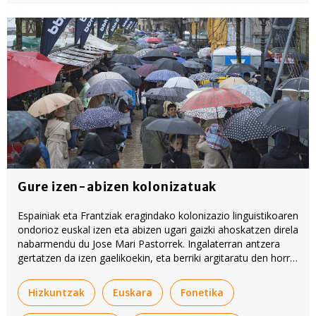
Gure izen-abizen kolonizatuak
Espainiak eta Frantziak eragindako kolonizazio linguistikoaren
ondorioz euskal izen eta abizen ugari gaizki ahoskatzen direla
nabarmendu du Jose Mari Pastorrek. Ingalaterran antzera
gertatzen da izen gaelikoekin, eta berriki argitaratu den horri
buruzko artikulu batek eman dio parada Pastorri Euskal
Herrian gertatzen denari buruz ohartarazteko.
Hizkuntzak
Euskara
Fonetika