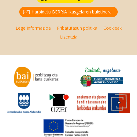
Harpidetu BERRIA Ikasgelaren buletinera
Lege Informazioa
Pribatutasun politika
Cookieak
Lizentzia