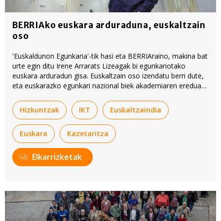
BERRIAko euskara arduraduna, euskaltzain
oso
'Euskaldunon Egunkaria'-tik hasi eta BERRIAraino, makina bat
urte egin ditu Irene Arrarats Lizeagak bi egunkariotako
euskara arduradun gisa. Euskaltzain oso izendatu berri dute,
eta euskarazko egunkari nazional biek akademiaren eredua
testu idatzietara ekartzeko egindako bidea azpimarratu du.
Hizkuntzak
IKT
Euskaltzaindia
Euskara
Kazetaritza
Elkarrizketak