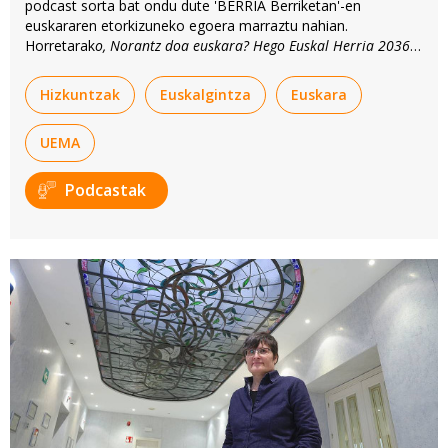
podcast sorta bat ondu dute 'BERRIA Berriketan'-en
euskararen etorkizuneko egoera marraztu nahian.
Horretarak
o, Norantz doa euskara? Hego Euskal Herria 2036
proiekzio demolinguistikoa ikerlana baliatu dute.
Hizkuntzak
Euskalgintza
Euskara
UEMA
Podcastak