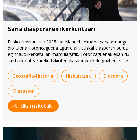
Saria diasporaren ikerkuntzari
Eusko Ikaskuntzak 2025eko Manuel Lekuona saria emango
dio Gloria Totoricaguena Egurrolari, euskal diasporari buruz
egindako ikerketa lan mardulagatik. Totoricaguenak esan du
ikertzeko ateak ireki dizkioten diasporako kide guztientzat ere
badela saria.
Geografia-Historia
Hizkuntzak
Diaspora
Migrazioa
Elkarrizketak