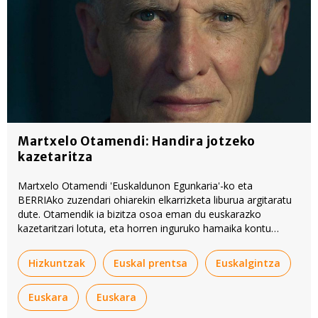
Martxelo Otamendi: Handira jotzeko
kazetaritza
Martxelo Otamendi 'Euskaldunon Egunkaria'-ko eta
BERRIAko zuzendari ohiarekin elkarrizketa liburua argitaratu
dute. Otamendik ia bizitza osoa eman du euskarazko
kazetaritzari lotuta, eta horren inguruko hamaika kontu
azaldu ditu liburu horretan.
Hizkuntzak
Euskal prentsa
Euskalgintza
Euskara
Euskara