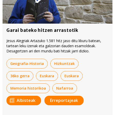
Garai bateko hitzen arrastotik
Jesus Alegriak Artazuko 1.581 hitz jaso ditu liburu batean,
tartean leku izenak eta galzorian dauden esamoldeak.
Desagertzen ari den mundu bati hitzak jarri dizkio.
Geografia-Historia
Hizkuntzak
36ko gerra
Euskara
Euskara
Memoria historikoa
Nafarroa
Albisteak
Erreportajeak