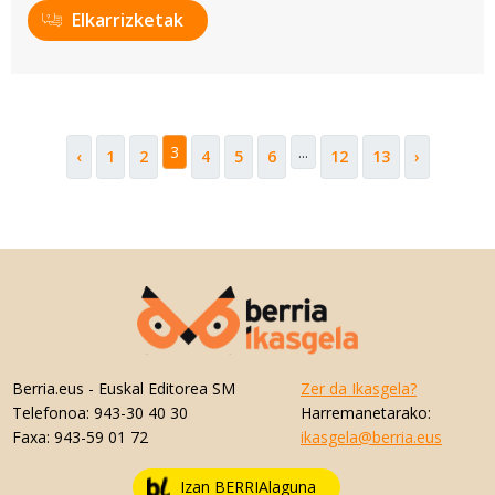
Elkarrizketak
3
...
‹
1
2
4
5
6
12
13
›
Berria.eus
- Euskal Editorea SM
Zer da Ikasgela?
Telefonoa:
943-30 40 30
Harremanetarako:
Faxa:
943-59 01 72
ikasgela@berria.eus
Izan BERRIAlaguna