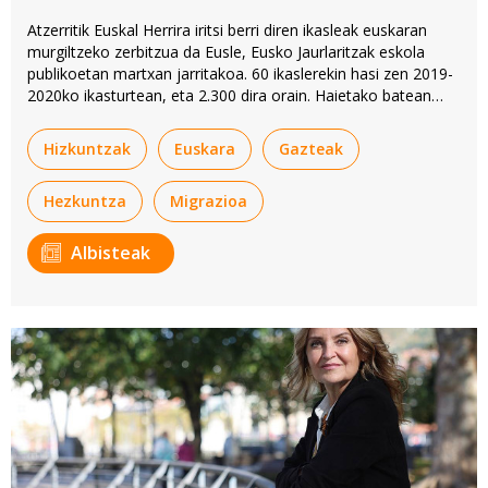
Atzerritik Euskal Herrira iritsi berri diren ikasleak euskaran
murgiltzeko zerbitzua da Eusle, Eusko Jaurlaritzak eskola
publikoetan martxan jarritakoa. 60 ikaslerekin hasi zen 2019-
2020ko ikasturtean, eta 2.300 dira orain. Haietako batean
egon da BERRIA.
Hizkuntzak
Euskara
Gazteak
Hezkuntza
Migrazioa
Albisteak