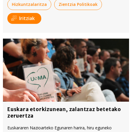
Hizkuntzalaritza
Zientzia Politikoak
Iritziak
Euskara etorkizunean, zalantzaz betetako
zeruertza
Euskararen Nazioarteko Egunaren harira, hiru eguneko