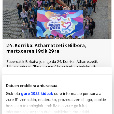
24. Korrika: Atharratzetik Bilbora,
martxoaren 19tik 29ra
Zuberoatik Bizkaira joango da 24. Korrika, Atharretzetik
Bilbora zehazki. 'Euskara gara' leloa hartuta beteko ditu
kaleak, zubiak eta tunelak... Aste honetan aurkeztu dute
ekitaldia, Gasteizen, eta Errigorari omenaldia egiteko
baliatuko dutela iragarri.
Datuen erabilera arduratsua
Hizkuntzak
AEK
Euskalgintza
Guk eta
gure 1022 kideek
sure informacio pertsonala,
zure IP zenbakia, esaterako, prozesatzen ditugu, cookie
Euskara
Korrika
bezalako teknologiak erabiliz eta zure gailuko
informazioak azitzen dugu publizitate eta eduki
Bideoak