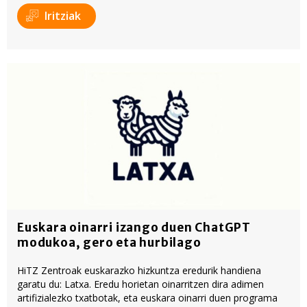
Iritziak
Euskara oinarri izango duen ChatGPT
modukoa, gero eta hurbilago
HiTZ Zentroak euskarazko hizkuntza eredurik handiena
garatu du: Latxa. Eredu horietan oinarritzen dira adimen
artifizialezko txatbotak, eta euskara oinarri duen programa