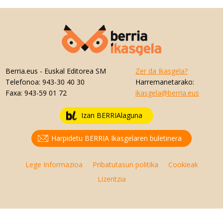
Berria.eus
- Euskal Editorea SM
Zer da Ikasgela?
Telefonoa:
943-30 40 30
Harremanetarako:
Faxa:
943-59 01 72
ikasgela@berria.eus
Izan BERRIAlaguna
Harpidetu BERRIA Ikasgelaren buletinera
Lege Informazioa
Pribatutasun politika
Cookieak
Lizentzia