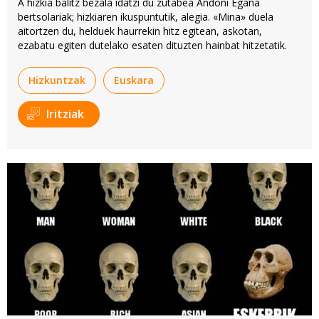
A hizkia balitz bezala idatzi du zutabea Andoni Egaña
bertsolariak; hizkiaren ikuspuntutik, alegia. «Mina» duela
aitortzen du, helduek haurrekin hitz egitean, askotan,
ezabatu egiten dutelako esaten dituzten hainbat hitzetatik.
Hizkuntzak
Euskara
Iritziak