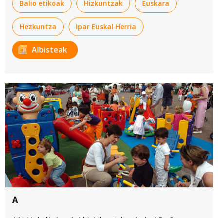
Balio etikoak
Hizkuntzak
Euskara
Hezkuntza
Ipar Euskal Herria
Albisteak
A