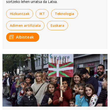
sortzeko lehen urratsa da Latxa.
Hizkuntzak
IKT
Teknologia
Adimen artifiziala
Euskara
Albisteak