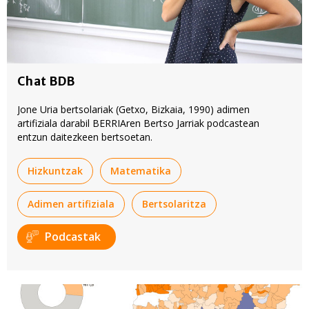
Chat BDB
Jone Uria bertsolariak (Getxo, Bizkaia, 1990) adimen
artifiziala darabil BERRIAren Bertso Jarriak podcastean
entzun daitezkeen bertsoetan.
Hizkuntzak
Matematika
Adimen artifiziala
Bertsolaritza
Podcastak