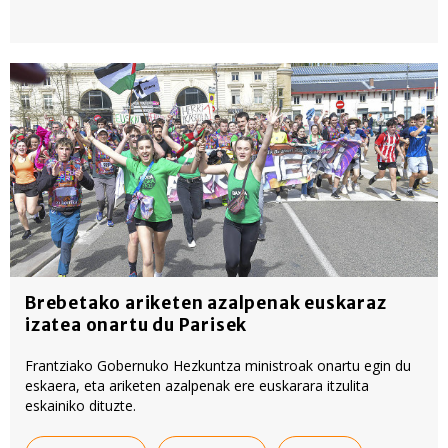
Brebetako ariketen azalpenak euskaraz
izatea onartu du Parisek
Frantziako Gobernuko Hezkuntza ministroak onartu egin du
eskaera, eta ariketen azalpenak ere euskarara itzulita
eskainiko dituzte.