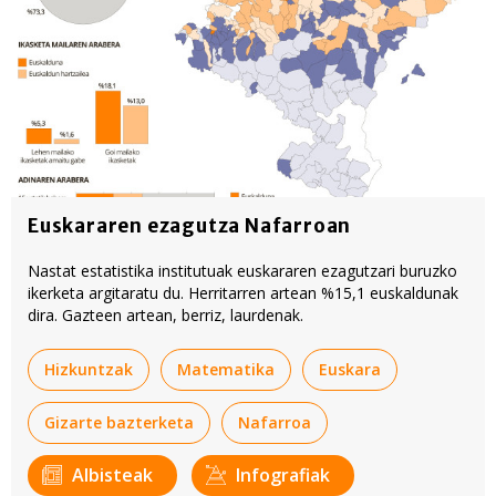
Euskararen ezagutza Nafarroan
Nastat estatistika institutuak euskararen ezagutzari buruzko
ikerketa argitaratu du. Herritarren artean %15,1 euskaldunak
dira. Gazteen artean, berriz, laurdenak.
Hizkuntzak
Matematika
Euskara
Gizarte bazterketa
Nafarroa
Albisteak
Infografiak