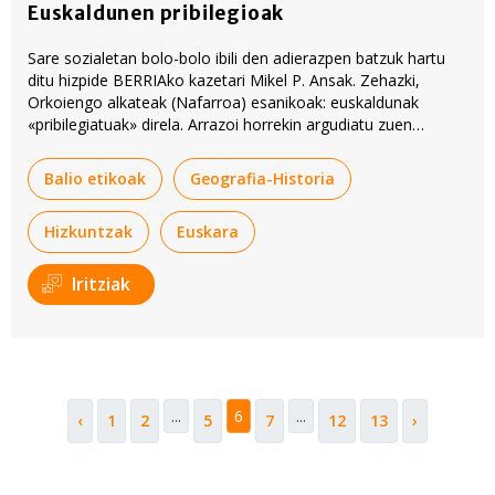
Euskaldunen pribilegioak
Sare sozialetan bolo-bolo ibili den adierazpen batzuk hartu
ditu hizpide BERRIAko kazetari Mikel P. Ansak. Zehazki,
Orkoiengo alkateak (Nafarroa) esanikoak: euskaldunak
«pribilegiatuak» direla. Arrazoi horrekin argudiatu zuen
euskararen erabileran murrizketak egitea udalean.
Balio etikoak
Geografia-Historia
Hizkuntzak
Euskara
Iritziak
...
6
...
‹
1
2
5
7
12
13
›