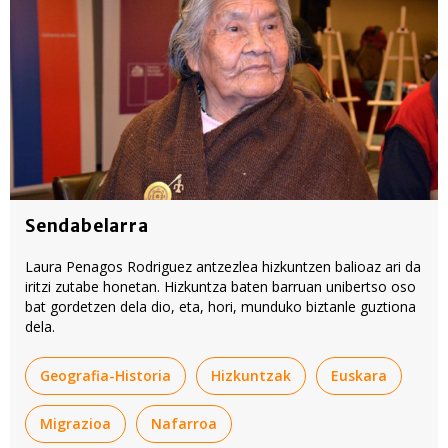
Sendabelarra
Laura Penagos Rodriguez antzezlea hizkuntzen balioaz ari da
iritzi zutabe honetan. Hizkuntza baten barruan unibertso oso
bat gordetzen dela dio, eta, hori, munduko biztanle guztiona
dela.
Geografia-Historia
Hizkuntzak
Euskara
Migrazioa
Nafarroa