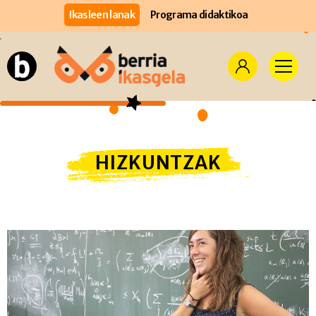
Ikasleen lanak
Programa didaktikoa
HIZKUNTZAK