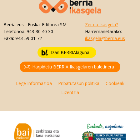
Berria.eus
- Euskal Editorea SM
Zer da Ikasgela?
Telefonoa:
943-30 40 30
Harremanetarako:
Faxa:
943-59 01 72
ikasgela@berria.eus
Izan BERRIAlaguna
Harpidetu BERRIA Ikasgelaren buletinera
Lege Informazioa
Pribatutasun politika
Cookieak
Lizentzia