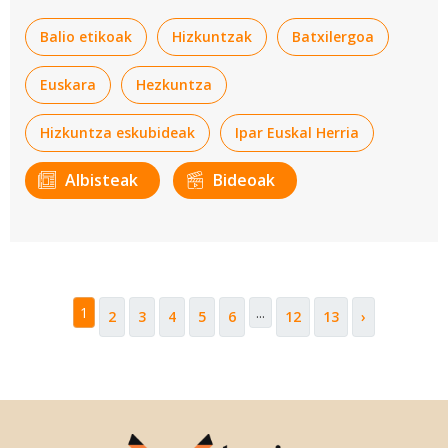
Balio etikoak
Hizkuntzak
Batxilergoa
Euskara
Hezkuntza
Hizkuntza eskubideak
Ipar Euskal Herria
Albisteak
Bideoak
1
...
2
3
4
5
6
12
13
›