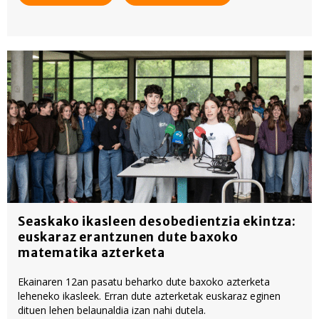
Seaskako ikasleen desobedientzia ekintza:
euskaraz erantzunen dute baxoko
matematika azterketa
Ekainaren 12an pasatu beharko dute baxoko azterketa
leheneko ikasleek. Erran dute azterketak euskaraz eginen
dituen lehen belaunaldia izan nahi dutela.