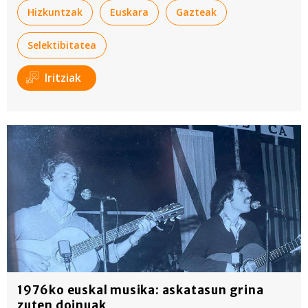
Hizkuntzak
Euskara
Gazteak
Selektibitatea
Iritziak
1976ko euskal musika: askatasun grina
zuten doinuak