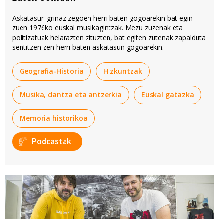
Askatasun grinaz zegoen herri baten gogoarekin bat egin
zuen 1976ko euskal musikagintzak. Mezu zuzenak eta
politizatuak helarazten zituzten, bat egiten zutenak zapalduta
sentitzen zen herri baten askatasun gogoarekin.
Geografia-Historia
Hizkuntzak
Musika, dantza eta antzerkia
Euskal gatazka
Memoria historikoa
Podcastak