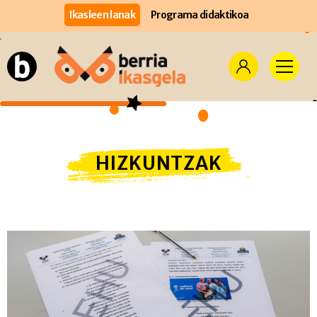
Ikasleen lanak
Programa didaktikoa
HIZKUNTZAK