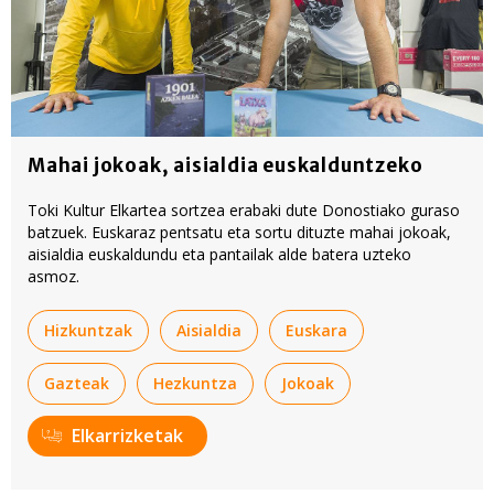
Mahai jokoak, aisialdia euskalduntzeko
Toki Kultur Elkartea sortzea erabaki dute Donostiako guraso
batzuek. Euskaraz pentsatu eta sortu dituzte mahai jokoak,
aisialdia euskaldundu eta pantailak alde batera uzteko
asmoz.
Hizkuntzak
Aisialdia
Euskara
Gazteak
Hezkuntza
Jokoak
Elkarrizketak