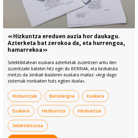
«Hizkuntza ereduen auzia hor daukagu.
Azterketa bat zerokoa da, eta hurrengoa,
hamarrekoa»
Selektibitatean euskara azterketak zuzentzen aritu den
zuzentzaile batekin hitz egin du BERRIAk, eta kezkatuta
mintzo da zenbait ikasleren euskara mailaz: «Argi dago
sistemak nonbaiten huts egiten duela».
Hizkuntzak
Batxilergoa
Euskara
Euskara
Hezkuntza
Hezkuntza
Selektibitatea