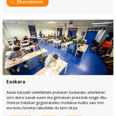
Elkarrizketak
Euskara
Ikasle batzuek selektibitate probaren Euskarako azterketan
zero atera izanak euren eta gertukoen protestak eragin ditu.
Onintza Enbeitari gogoetatzeko modukoa iruditu zaio hori,
eta testu honetan laburbildu du bere iritzia.