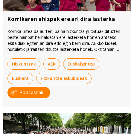
Korrikaren ahizpak ere ari dira lasterka
Korrika urtea da aurten, baina hizkuntza gutxituak dituzten
beste hainbat herrialdetan ere lasterketa horren antzeko
ekitaldiak egiten ari dira edo egin berri dira. AEKko kideek
hurbiletik jarraitzen dituzte lasterketa horiek. Okzitanian,
Bretainian eta Herrialde Katalanetan dituzte Korrikaren
antzeko ekinaldiak.
Hizkuntzak
AEK
Euskalgintza
Euskara
Hizkuntza eskubideak
Podcastak