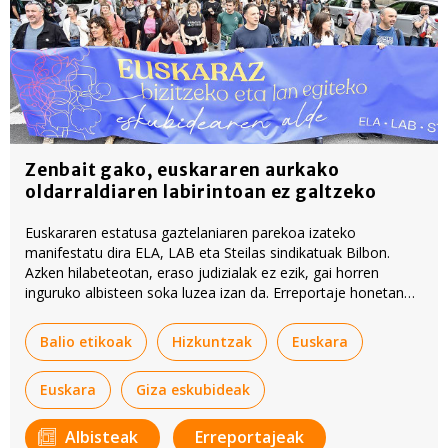
Zenbait gako, euskararen aurkako
oldarraldiaren labirintoan ez galtzeko
Euskararen estatusa gaztelaniaren parekoa izateko
manifestatu dira ELA, LAB eta Steilas sindikatuak Bilbon.
Azken hilabeteotan, eraso judizialak ez ezik, gai horren
inguruko albisteen soka luzea izan da. Erreportaje honetan
hainbat argibide eta gako eman ditu BERRIAk, auzia zertan
den hobeto ulertu ahal izateko.
Balio etikoak
Hizkuntzak
Euskara
Euskara
Giza eskubideak
Albisteak
Erreportajeak