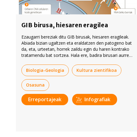
GIB birusa, hiesaren eragilea
Ezaugarri bereziak ditu GIB birusak, hiesaren eragileak.
Abiada bizian ugaltzen eta eraldatzen den patogeno bat
da, eta, urteetan, horrek zaildu egin du haren kontrako
tratamendu bat sortzea. Hala ere, badira birusari aurre
egiteko bideak, eta gero eta gertuago dago txertoa
ere. Gaur-gaurkoz, sendatu ezinezko gaitza da hiesa.
Biologia-Geologia
Kultura zientifikoa
Osasuna
Erreportajeak
Infografiak