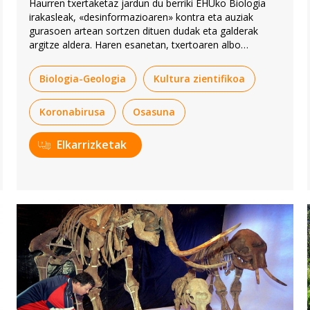
Haurren txertaketaz jardun du berriki EHUko Biologia
irakasleak, «desinformazioaren» kontra eta auziak
gurasoen artean sortzen dituen dudak eta galderak
argitze aldera. Haren esanetan, txertoaren albo
ondorioak arinak dira. Azpimarratu du koronabirusari
aurre egiteko beste lanabes bat dela haurrak txertatzea.
Biologia-Geologia
Kultura zientifikoa
Koronabirusa
Osasuna
Elkarrizketak