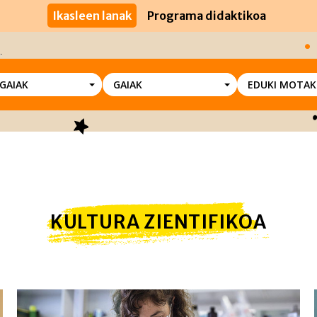
Ikasleen lanak
Programa didaktikoa
SGAIAK
GAIAK
EDUKI MOTAK
KULTURA ZIENTIFIKOA