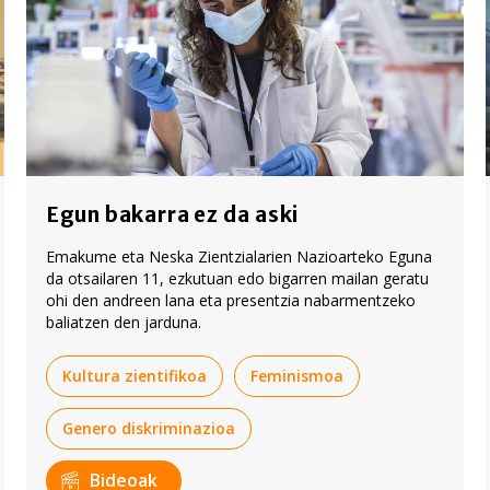
Egun bakarra ez da aski
Emakume eta Neska Zientzialarien Nazioarteko Eguna
da otsailaren 11, ezkutuan edo bigarren mailan geratu
ohi den andreen lana eta presentzia nabarmentzeko
baliatzen den jarduna.
Kultura zientifikoa
Feminismoa
Genero diskriminazioa
Bideoak