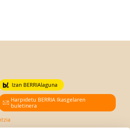
Izan BERRIAlaguna
Harpidetu BERRIA Ikasgelaren
buletinera
ntzia