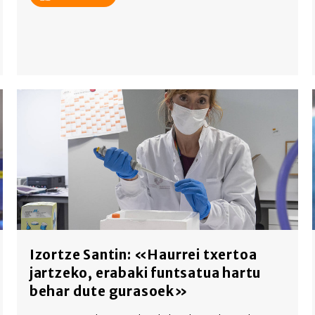
Izortze Santin: «Haurrei txertoa
jartzeko, erabaki funtsatua hartu
behar dute gurasoek»