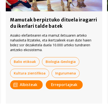
Mamutak berpiztuko dituela iragarri
du ikerlari talde batek
Asiako elefantearen eta mamut iletsuaren arteko
nahasketa litzateke, eta ikertzaileek esan dute haien
bidez sor dezaketela duela 10.000 urteko tundraren
antzeko ekosistema.
Balio etikoak
Biologia-Geologia
Kultura zientifikoa
Ingurumena
Albisteak
Erreportajeak