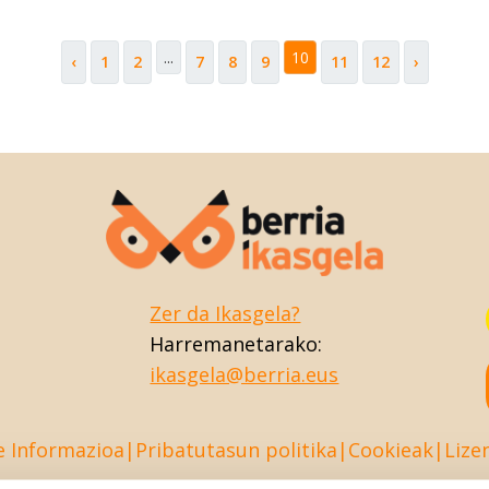
...
10
‹
1
2
7
8
9
11
12
›
Zer da Ikasgela?
Harremanetarako:
ikasgela@berria.eus
e Informazioa
Pribatutasun politika
Cookieak
Lize