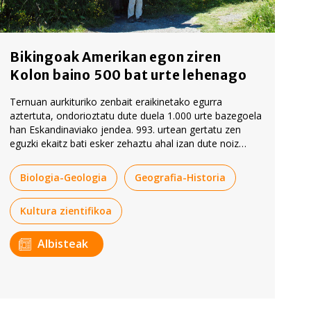
Bikingoak Amerikan egon ziren
Kolon baino 500 bat urte lehenago
Ternuan aurkituriko zenbait eraikinetako egurra
aztertuta, ondorioztatu dute duela 1.000 urte bazegoela
han Eskandinaviako jendea. 993. urtean gertatu zen
eguzki ekaitz bati esker zehaztu ahal izan dute noiz
egon ziren han.
Biologia-Geologia
Geografia-Historia
Kultura zientifikoa
Albisteak