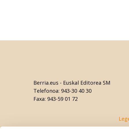
Berria.eus
- Euskal Editorea SM
Telefonoa:
943-30 40 30
Faxa:
943-59 01 72
Leg