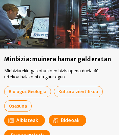
Minbizia: muinera hamar galderatan
Minbiziarekin gaixoturikoen biziraupena duela 40
urtekoa halako bi da gaur egun.
Biologia-Geologia
Kultura zientifikoa
Osasuna
Albisteak
Bideoak