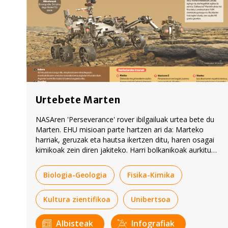
Urtebete Marten
NASAren 'Perseverance' rover ibilgailuak urtea bete du
Marten. EHU misioan parte hartzen ari da: Marteko
harriak, geruzak eta hautsa ikertzen ditu, haren osagai
kimikoak zein diren jakiteko. Harri bolkanikoak aurkitu
dituzte oraingoz. Marten bizitza arrastoak aurkitzea da
misioaren helburu nagusia.
Biologia-Geologia
Fisika-Kimika
Kultura zientifikoa
Unibertsoa
Albisteak
Infografiak