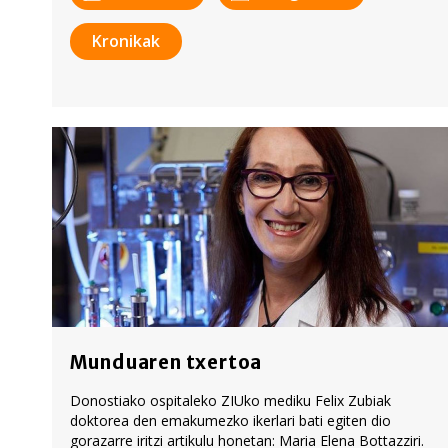
Kronikak
Munduaren txertoa
Donostiako ospitaleko ZIUko mediku Felix Zubiak
doktorea den emakumezko ikerlari bati egiten dio
gorazarre iritzi artikulu honetan: Maria Elena Bottazziri.