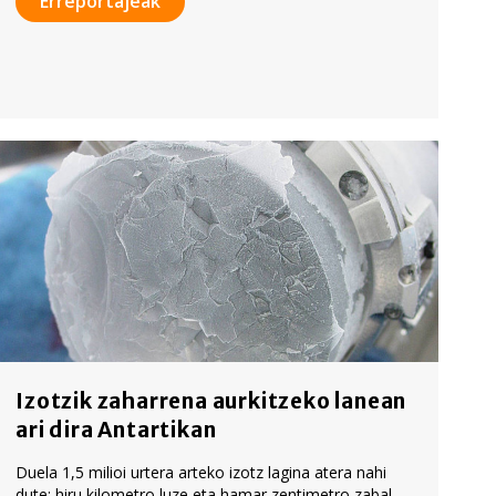
Erreportajeak
Izotzik zaharrena aurkitzeko lanean
ari dira Antartikan
Duela 1,5 milioi urtera arteko izotz lagina atera nahi
dute: hiru kilometro luze eta hamar zentimetro zabal