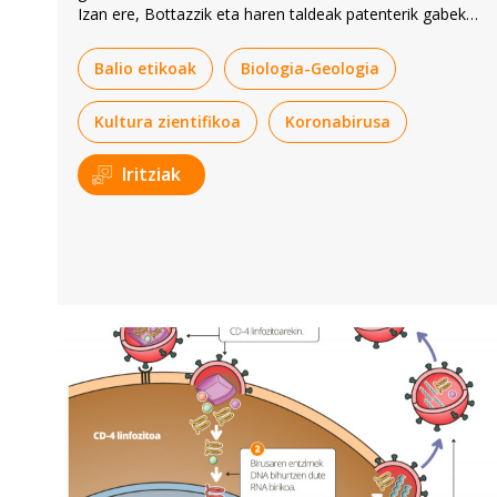
Izan ere, Bottazzik eta haren taldeak patenterik gabeko
txerto bat garatu dute: Corbevax.
Balio etikoak
Biologia-Geologia
Kultura zientifikoa
Koronabirusa
Iritziak