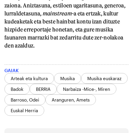
zaiona. Aniztasuna, estiloen ugaritasuna, generoa,
lurraldetasuna,
mainstream
-a eta ertzak, kultur
kudeaketak eta beste hainbat kontu izan dituzte
hizpide erreportaje honetan, eta gure musika
faunaren marrazki bat zedarritu dute zer-nolakoa
den azalduz.
GAIAK
Arteak eta kultura
Musika
Musika euskaraz
Badok
BERRIA
Narbaiza -Mice-, Miren
Barroso, Odei
Aranguren, Amets
Euskal Herria