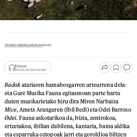
2024KO ABENDUAREN 4A
05:00
Entzun
00:00:00
00:00:00
Badok
atariaren hamabosgarren urteurrena dela-
eta Gure Musika Fauna egitasmoan parte hartu
duten musikarietako hiru dira Miren Narbaiza
Mice
, Amets Aranguren (Ibil Bedi) eta Odei Barroso
Ødei
. Fauna askotarikoa da, bizia, zentrokoa,
ertzetakoa, ibilian dabilena, kantaria, baina aldika
eta esparruka oztopoak jarri eta goroldioa biltzen