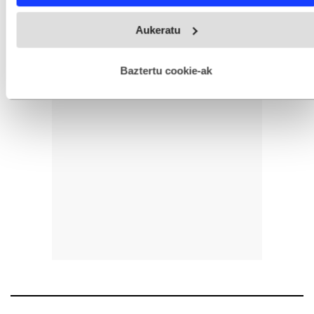
Webgune honek cookie propioak eta hirugarrenen cookie-
Aukeratu
fitxategiak erabiltzen ditu. Zure esperientzia eta zerbitzuak
hobetzeko asmoz, cookie teknologiaz baliatzen gara. Ohar
hau onartuz gero, teknologia hori erabiltzeko baimen
esplizitua ematen diguzu.
Gehiago irakurri
Baztertu cookie-ak