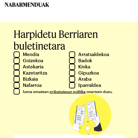
NABARMENDUAK
Harpidetu Berriaren
buletinetara
Mendia
Arratsaldekoa
Goizekoa
Badok
Astekaria
Kinka
Kazetaritza
Gipuzkoa
Bizkaia
Araba
Nafarroa
Iparraldea
Izena ematean
pribatutasun politika
onartzen duzu.