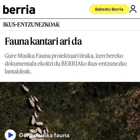
Babestu Berria
IKUS-ENTZUNEZKOAK
Fauna kantari ari da
Gure Musika Fauna proiektuari tiraka, izen bereko
dokumentala ekoitzi du BERRIAko ikus-entzunezko
lantaldeak.
Gure musika fauna