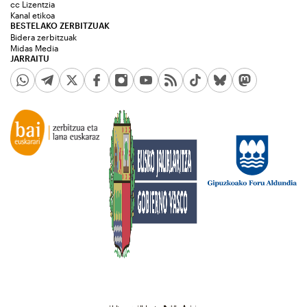
cc Lizentzia
Kanal etikoa
BESTELAKO ZERBITZUAK
Bidera zerbitzuak
Midas Media
JARRAITU