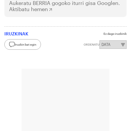
Aukeratu
BERRIA
gogoko iturri gisa Googlen.
Aktibatu hemen
IRUZKINAK
Ez dago iruzkinik
Iruzkin bat egin
ORDENATU