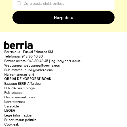
Berria.eus - Euskal Editorea SM
Telefonoa: 943 30 40 30
Bezero arreta: 943 30 43 45 | laguna@berria.eus
Webgunea:
webgunea@berria.eus
Publizitatea:
publi@bidera.eus
Harremanetan jarri
ORRIALDE KORPORATIBOAK
Ezagutu BERRIA Taldea
BERRIA berri bloga
Publizitatea
Galdera-erantzunak
Kontratazioak
Sarebide
LEGEA
Lege informazioa
Pribatutasun politika
Cookieak