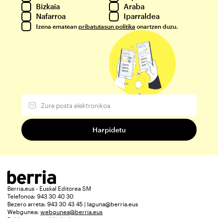
Bizkaia
Araba
Nafarroa
Iparraldea
Izena ematean
pribatutasun politika
onartzen duzu.
Berria.eus - Euskal Editorea SM
Telefonoa: 943 30 40 30
Bezero arreta: 943 30 43 45 | laguna@berria.eus
Webgunea:
webgunea@berria.eus