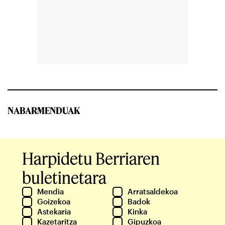
NABARMENDUAK
Harpidetu Berriaren
buletinetara
Mendia
Arratsaldekoa
Goizekoa
Badok
Astekaria
Kinka
Kazetaritza
Gipuzkoa