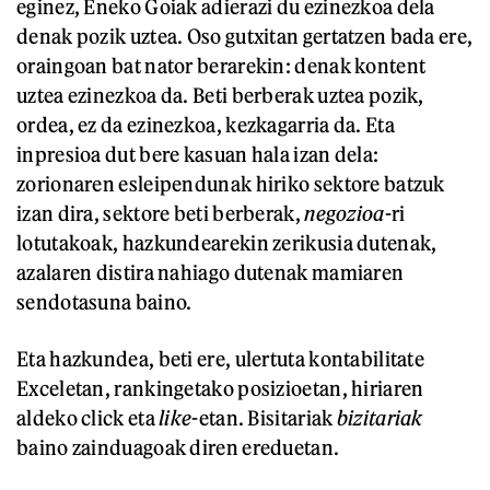
eginez, Eneko Goiak adierazi du ezinezkoa dela
denak pozik uztea. Oso gutxitan gertatzen bada ere,
oraingoan bat nator berarekin: denak kontent
uztea ezinezkoa da. Beti berberak uztea pozik,
ordea, ez da ezinezkoa, kezkagarria da. Eta
inpresioa dut bere kasuan hala izan dela:
zorionaren esleipendunak hiriko sektore batzuk
izan dira, sektore beti berberak,
negozioa
-ri
lotutakoak, hazkundearekin zerikusia dutenak,
azalaren distira nahiago dutenak mamiaren
sendotasuna baino.
Eta hazkundea, beti ere, ulertuta kontabilitate
Exceletan, rankingetako posizioetan, hiriaren
aldeko click eta
like
-etan. Bisitariak
bizitariak
baino zainduagoak diren ereduetan.