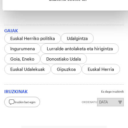
libertatea.
GAIAK
Euskal Herriko politika
Udalgintza
Ingurumena
Lurralde antolaketa eta hirigintza
Goia, Eneko
Donostiako Udala
Euskal Udalekuak
Gipuzkoa
Euskal Herria
IRUZKINAK
Ez dago iruzkinik
Iruzkin bat egin
ORDENATU