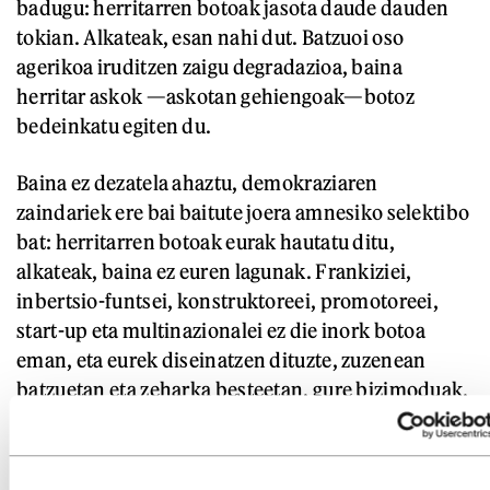
badugu: herritarren botoak jasota daude dauden
tokian. Alkateak, esan nahi dut. Batzuoi oso
agerikoa iruditzen zaigu degradazioa, baina
herritar askok —askotan gehiengoak—botoz
bedeinkatu egiten du.
Baina ez dezatela ahaztu, demokraziaren
zaindariek ere bai baitute joera amnesiko selektibo
bat: herritarren botoak eurak hautatu ditu,
alkateak, baina ez euren lagunak. Frankiziei,
inbertsio-funtsei, konstruktoreei, promotoreei,
start-up eta multinazionalei ez die inork botoa
eman, eta eurek diseinatzen dituzte, zuzenean
batzuetan eta zeharka besteetan, gure bizimoduak.
Eta hauek ez gaituzte herritar nahi, bezero baizik.
Botereaz ari naizela, eta kontrabotereaz,