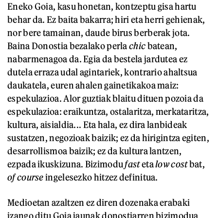
Eneko Goia, kasu honetan, kontzeptu gisa hartu
behar da. Ez baita bakarra; hiri eta herri gehienak,
nor bere tamainan, daude birus berberak jota.
Baina Donostia bezalako perla
chic
batean,
nabarmenagoa da. Egia da bestela jardutea ez
dutela erraza udal agintariek, kontrario ahaltsua
daukatela, euren ahalen gainetikakoa maiz:
espekulazioa. Alor guztiak blaitu dituen pozoia da
espekulazioa: eraikuntza, ostalaritza, merkataritza,
kultura, aisialdia... Eta hala, ez dira lanbideak
sustatzen, negozioak baizik; ez da hirigintza egiten,
desarrollismoa baizik; ez da kultura lantzen,
ezpada ikuskizuna. Bizimodu
fast
eta
low cost
bat,
of course
ingelesezko hitzez definitua.
Medioetan azaltzen ez diren dozenaka erabaki
izango ditu Goia jaunak donostiarren bizimodua