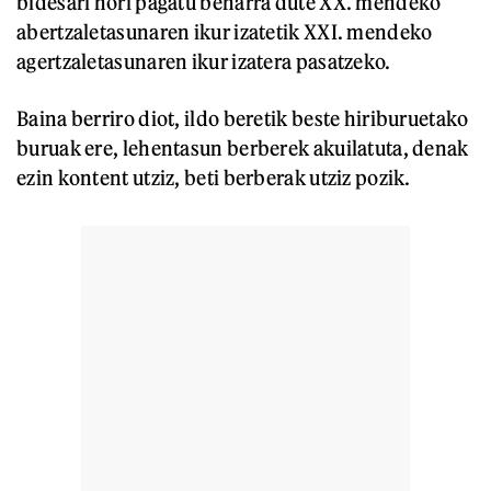
bidesari hori pagatu beharra dute XX. mendeko
abertzaletasunaren ikur izatetik XXI. mendeko
agertzaletasunaren ikur izatera pasatzeko.
Baina berriro diot, ildo beretik beste hiriburuetako
buruak ere, lehentasun berberek akuilatuta, denak
ezin kontent utziz, beti berberak utziz pozik.