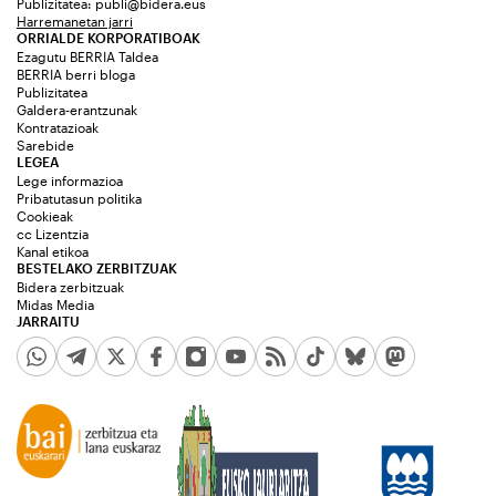
Publizitatea:
publi@bidera.eus
Harremanetan jarri
ORRIALDE KORPORATIBOAK
Ezagutu BERRIA Taldea
BERRIA berri bloga
Publizitatea
Galdera-erantzunak
Kontratazioak
Sarebide
LEGEA
Lege informazioa
Pribatutasun politika
Cookieak
cc Lizentzia
Kanal etikoa
BESTELAKO ZERBITZUAK
Bidera zerbitzuak
Midas Media
JARRAITU