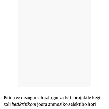
Baina ez dezagun ahaztu gauza bat, orojakile begi
zoli
betikritikooi
joera amnesiko selektibo hori