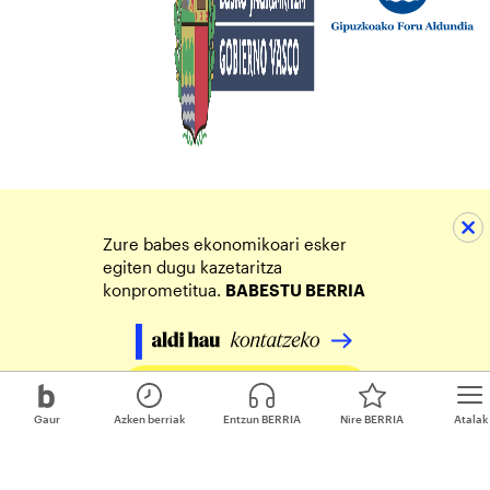
Zure babes ekonomikoari esker
egiten dugu kazetaritza
konprometitua.
BABESTU BERRIA
Egin zure ekarpena
Gaur
Azken berriak
Entzun BERRIA
Nire BERRIA
Atalak