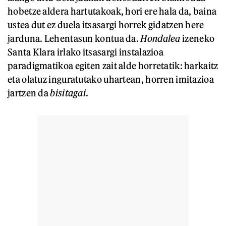
hobetze aldera hartutakoak, hori ere hala da, baina
ustea dut ez duela itsasargi horrek gidatzen bere
jarduna. Lehentasun kontua da.
Hondalea
izeneko
Santa Klara irlako itsasargi instalazioa
paradigmatikoa egiten zait alde horretatik: harkaitz
eta olatuz inguratutako uhartean, horren imitazioa
jartzen da
bisitagai
.