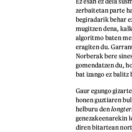
Ez esan ez dela sus
zerbaitetan parte ha
begiradarik behar e
mugitzen dena, kalk
algoritmo baten me
eragiten du. Garran
Norberak bere sines
gomendatzen du, ho
bat izango ez balitz 
Gaur egungo gizarte
honen guztiaren bul
helburu den
longte
genezakeenarekin lo
diren bitartean nor