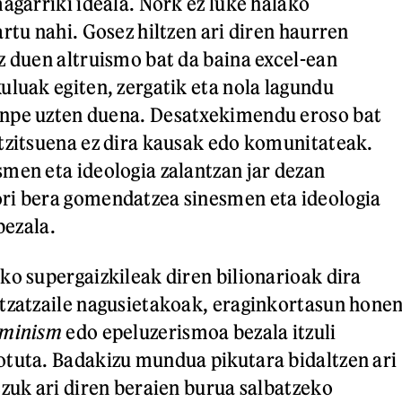
magarriki ideala. Nork ez luke halako
rtu nahi. Gosez hiltzen ari diren haurren
z duen altruismo bat da baina excel-ean
uluak egiten, zergatik eta nola lagundu
npe uzten duena. Desatxekimendu eroso bat
tzitsuena ez dira kausak edo komunitateak.
men eta ideologia zalantzan jar dezan
ri bera gomendatzea sinesmen eta ideologia
bezala.
ko supergaizkileak diren bilionarioak dira
tzatzaile nagusietakoak, eraginkortasun hone
rminism
edo epeluzerismoa bezala itzuli
tuta. Badakizu mundua pikutara bidaltzen ari
tzuk ari diren beraien burua salbatzeko