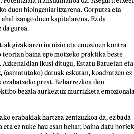
z. Potentziala transhumanoa da. Aseguru etxee
ko duen bioingeniaritzarena. Gorputza eta
 ahal izango duen kapitalarena. Ez da
z da gurea.
iak gizakiaren intuizio eta emozioen kontra
o teorian baina epe motzeko praktika beste
a. Azkenaldian ikusi ditugu, Estatu Batuetan eta
, (asmatutako) datuak eskutan, koadratzen ez
ik ezabatzeko prest. Beharrezkoa den
ektibo bezala aurkeztuz murrizketa emozional
ako erabakiak hartzea zentzuzkoa da, ez bada
a eta ez nuke hau esan behar, baina datu horie