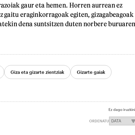
rrazoiak gaur eta hemen. Horren aurrean ez
ez gaitu eraginkorragoak egiten, gizagabeagoak
atekin dena suntsitzen duten norbere buruare
Giza eta gizarte zientziak
Gizarte gaiak
Ez dago iruzkin
ORDENATU