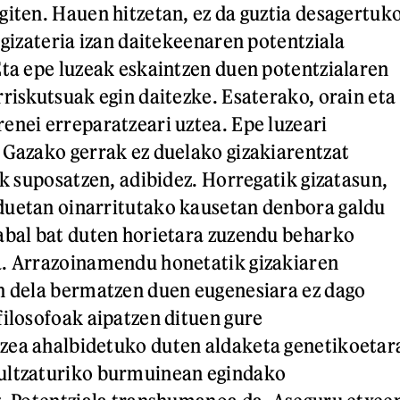
giten. Hauen hitzetan, ez da guztia desagertuk
 gizateria izan daitekeenaren potentziala
Eta epe luzeak eskaintzen duen potentzialaren
rriskutsuak egin daitezke. Esaterako, orain eta
enei erreparatzeari uztea. Epe luzeari
 Gazako gerrak ez duelako gizakiarentzat
ik suposatzen, adibidez. Horregatik gizatasun,
duetan oinarritutako kausetan denbora galdu
abal bat duten horietara zuzendu beharko
a. Arrazoinamendu honetatik gizakiaren
n dela bermatzen duen eugenesiara ez dago
filosofoak aipatzen dituen gure
zea ahalbidetuko duten aldaketa genetikoetar
ultzaturiko burmuinean egindako