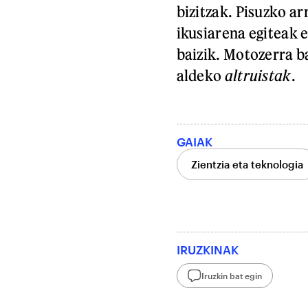
bizitzak. Pisuzko a
ikusiarena egiteak 
baizik. Motozerra b
aldeko
altruistak
.
GAIAK
Zientzia eta teknologia
IRUZKINAK
Iruzkin bat egin