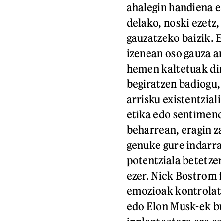
ahalegin handiena e
delako, noski ezetz,
gauzatzeko baizik. 
izenean oso gauza a
hemen kaltetuak dir
begiratzen badiogu,
arrisku existentzial
etika edo sentimen
beharrean, eragin z
genuke gure indarr
potentziala betetze
ezer. Nick Bostrom 
emozioak kontrolat
edo Elon Musk-ek b