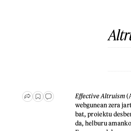
Alt
Effective Altruism
(
webgunean zera jart
bat, proiektu desbe
da, helburu amankom