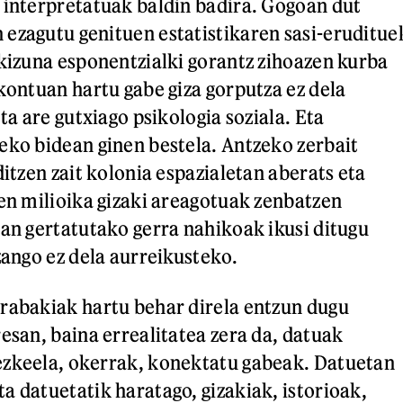
 interpretatuak baldin badira. Gogoan dut
ezagutu genituen estatistikaren sasi-eruditue
skizuna esponentzialki gorantz zihoazen kurba
 kontuan hartu gabe giza gorputza ez dela
eta are gutxiago psikologia soziala. Eta
eko bidean ginen bestela. Antzeko zerbait
ditzen zait kolonia espazialetan aberats eta
ren milioika gizaki areagotuak zenbatzen
oan gertatutako gerra nahikoak ikusi ditugu
zango ez dela aurreikusteko.
rabakiak hartu behar direla entzun dugu
esan, baina errealitatea zera da, datuak
ezkeela, okerrak, konektatu gabeak. Datuetan
a datuetatik haratago, gizakiak, istorioak,