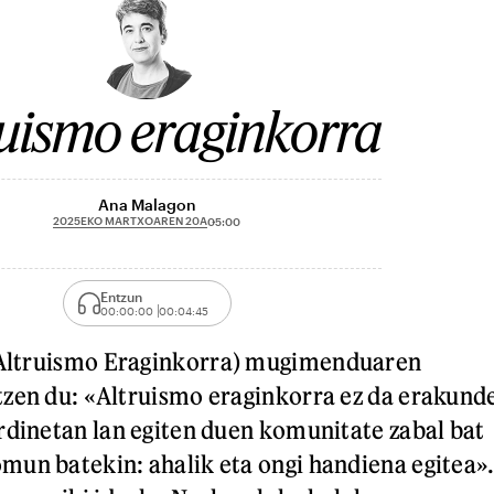
ruismo eraginkorra
Ana Malagon
2025EKO MARTXOAREN 20A
05:00
Entzun
00:00:00
00:04:45
Altruismo Eraginkorra) mugimenduaren
zen du: «Altruismo eraginkorra ez da erakund
rdinetan lan egiten duen komunitate zabal bat
un batekin: ahalik eta ongi handiena egitea»