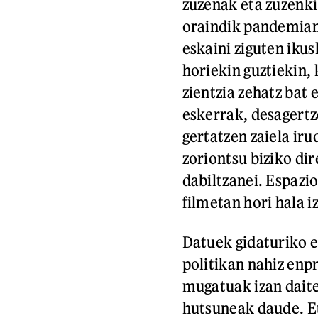
zuzenak eta zuzenki
oraindik pandemian 
eskaini ziguten iku
horiekin guztiekin,
zientzia zehatz bat 
eskerrak, desagertz
gertatzen zaiela iru
zoriontsu biziko di
dabiltzanei. Espazi
filmetan hori hala i
Datuek gidaturiko e
politikan nahiz enpr
mugatuak izan dait
hutsuneak daude. Et