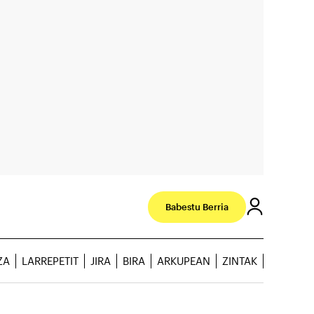
Babestu Berria
ZA
LARREPETIT
JIRA
BIRA
ARKUPEAN
ZINTAK