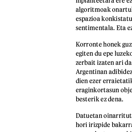
inplanteetara ere e
algoritmoak onartu
espazioa konkistatu
sentimentala. Eta e
Korronte honek guzt
egiten du epe luzek
zerbait izaten ari d
Argentinan adibidez
dien ezer erraietat
eraginkortasun obj
besterik ez dena.
Datuetan oinarritut
hori irizpide bakarr