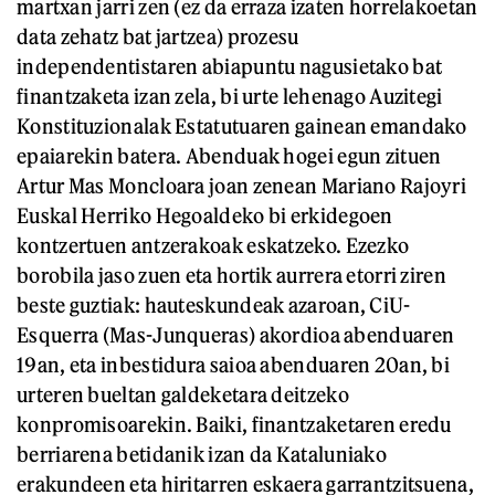
martxan jarri zen (ez da erraza izaten horrelakoetan
data zehatz bat jartzea) prozesu
independentistaren abiapuntu nagusietako bat
finantzaketa izan zela, bi urte lehenago Auzitegi
Konstituzionalak Estatutuaren gainean emandako
epaiarekin batera. Abenduak hogei egun zituen
Artur Mas Moncloara joan zenean Mariano Rajoyri
Euskal Herriko Hegoaldeko bi erkidegoen
kontzertuen antzerakoak eskatzeko. Ezezko
borobila jaso zuen eta hortik aurrera etorri ziren
beste guztiak: hauteskundeak azaroan, CiU-
Esquerra (Mas-Junqueras) akordioa abenduaren
19an, eta inbestidura saioa abenduaren 20an, bi
urteren bueltan galdeketara deitzeko
konpromisoarekin. Baiki, finantzaketaren eredu
berriarena betidanik izan da Kataluniako
erakundeen eta hiritarren eskaera garrantzitsuena,