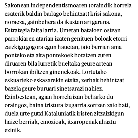
Sakonean independentismoaren (oraindik horrela
esaterik baldin badago behintzat) krisi sakona,
noraeza, gainbehera da ikusten ari garena.
Estrategia falta larria. Umetan bataioen ostean
parrokiaren atarian izaten genituen boloak etorri
zaizkigu gogora egun hauetan, jaio berrien ama
ponteko eta aita pontekoek botatzen zuten
diruaren bila lurretik bueltaka geure artean
borrokan ibiltzen ginenekoak. Lortutako
eskuarteko eskasarekin etsita, zerbait behintzat
bazela geure buruari sinetsarazi nahiez.
Ezinbestean, agian horrela izan beharko du
oraingoz, baina tristura izugarria sortzen zaio bati,
duela urte gutxi Kataluniatik iristen zitzaizkigun
haize berriak, emozioak, itxaropenak ahaztu
ezinik.