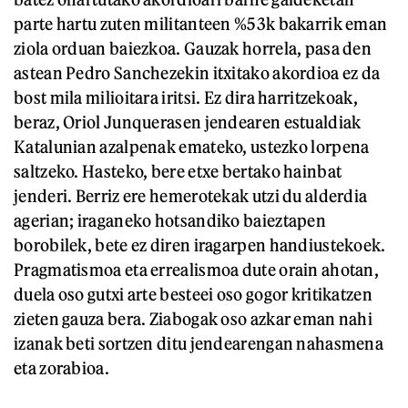
parte hartu zuten militanteen %53k bakarrik eman
ziola orduan baiezkoa. Gauzak horrela, pasa den
astean Pedro Sanchezekin itxitako akordioa ez da
bost mila milioitara iritsi. Ez dira harritzekoak,
beraz, Oriol Junquerasen jendearen estualdiak
Katalunian azalpenak emateko, ustezko lorpena
saltzeko. Hasteko, bere etxe bertako hainbat
jenderi. Berriz ere hemerotekak utzi du alderdia
agerian; iraganeko hotsandiko baieztapen
borobilek, bete ez diren iragarpen handiustekoek.
Pragmatismoa eta errealismoa dute orain ahotan,
duela oso gutxi arte besteei oso gogor kritikatzen
zieten gauza bera. Ziabogak oso azkar eman nahi
izanak beti sortzen ditu jendearengan nahasmena
eta zorabioa.