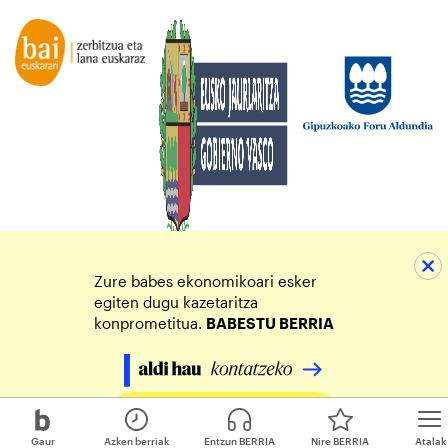
Zure babes ekonomikoari esker
egiten dugu kazetaritza
konprometitua.
BABESTU BERRIA
Egin zure ekarpena
Gaur
Azken berriak
Entzun BERRIA
Nire BERRIA
Atalak