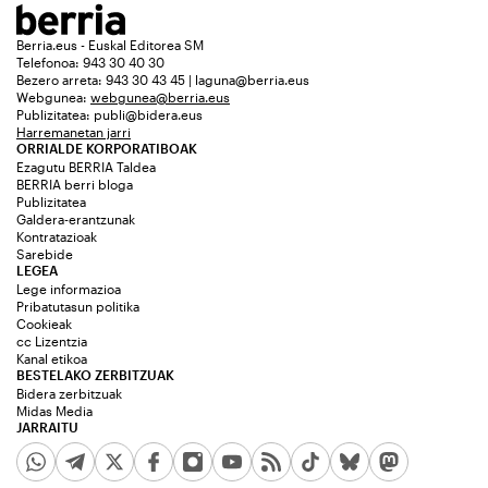
Berria.eus - Euskal Editorea SM
Telefonoa: 943 30 40 30
Bezero arreta: 943 30 43 45 | laguna@berria.eus
Webgunea:
webgunea@berria.eus
Publizitatea:
publi@bidera.eus
Harremanetan jarri
ORRIALDE KORPORATIBOAK
Ezagutu BERRIA Taldea
BERRIA berri bloga
Publizitatea
Galdera-erantzunak
Kontratazioak
Sarebide
LEGEA
Lege informazioa
Pribatutasun politika
Cookieak
cc Lizentzia
Kanal etikoa
BESTELAKO ZERBITZUAK
Bidera zerbitzuak
Midas Media
JARRAITU