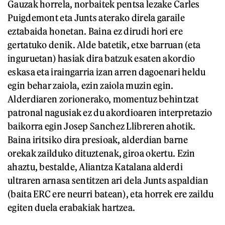
Gauzak horrela, norbaitek pentsa lezake Carles
Puigdemont eta Junts aterako direla garaile
eztabaida honetan. Baina ez dirudi hori ere
gertatuko denik. Alde batetik, etxe barruan (eta
inguruetan) hasiak dira batzuk esaten akordio
eskasa eta iraingarria izan arren dagoenari heldu
egin behar zaiola, ezin zaiola muzin egin.
Alderdiaren zorionerako, momentuz behintzat
patronal nagusiak ez du akordioaren interpretazio
baikorra egin Josep Sanchez Llibreren ahotik.
Baina iritsiko dira presioak, alderdian barne
orekak zailduko dituztenak, giroa okertu. Ezin
ahaztu, bestalde, Aliantza Katalana alderdi
ultraren arnasa sentitzen ari dela Junts aspaldian
(baita ERC ere neurri batean), eta horrek ere zaildu
egiten duela erabakiak hartzea.