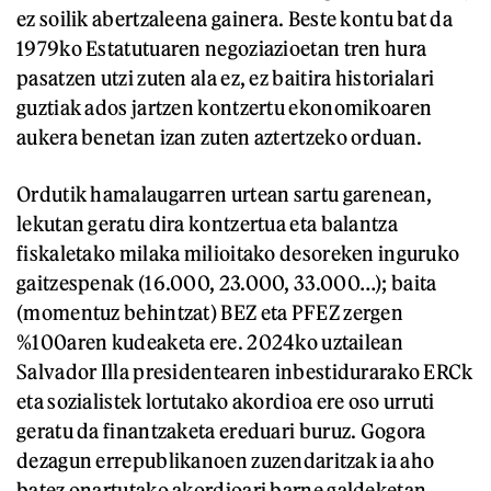
ez soilik abertzaleena gainera. Beste kontu bat da
1979ko Estatutuaren negoziazioetan tren hura
pasatzen utzi zuten ala ez, ez baitira historialari
guztiak ados jartzen kontzertu ekonomikoaren
aukera benetan izan zuten aztertzeko orduan.
Ordutik hamalaugarren urtean sartu garenean,
lekutan geratu dira kontzertua eta balantza
fiskaletako milaka milioitako desoreken inguruko
gaitzespenak (16.000, 23.000, 33.000…); baita
(momentuz behintzat) BEZ eta PFEZ zergen
%100aren kudeaketa ere. 2024ko uztailean
Salvador Illa presidentearen inbestidurarako ERCk
eta sozialistek lortutako akordioa ere oso urruti
geratu da finantzaketa ereduari buruz. Gogora
dezagun errepublikanoen zuzendaritzak ia aho
batez onartutako akordioari barne galdeketan