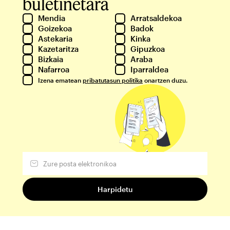
buletinetara
Mendia
Arratsaldekoa
Goizekoa
Badok
Astekaria
Kinka
Kazetaritza
Gipuzkoa
Bizkaia
Araba
Nafarroa
Iparraldea
Izena ematean
pribatutasun politika
onartzen duzu.