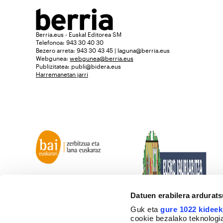
Berria.eus - Euskal Editorea SM
Telefonoa: 943 30 40 30
Bezero arreta: 943 30 43 45 | laguna@berria.eus
Webgunea:
webgunea@berria.eus
Publizitatea:
publi@bidera.eus
Harremanetan jarri
Datuen erabilera ardurat
Guk eta
gure 1022 kideek
cookie bezalako teknologia