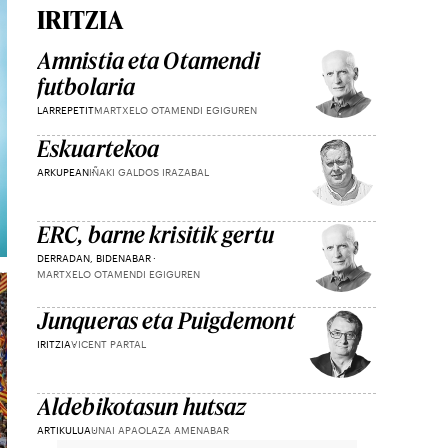
IRITZIA
Amnistia eta Otamendi
futbolaria
LARREPETIT
MARTXELO OTAMENDI EGIGUREN
Eskuartekoa
ARKUPEAN
IÑAKI GALDOS IRAZABAL
ERC, barne krisitik gertu
DERRADAN, BIDENABAR
MARTXELO OTAMENDI EGIGUREN
Junqueras eta Puigdemont
IRITZIA
VICENT PARTAL
Aldebikotasun hutsaz
ARTIKULUA
UNAI APAOLAZA AMENABAR