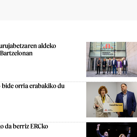
urujabetzaren aldeko
 Bartzelonan
 bide orria erabakiko du
go da berriz ERCko