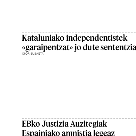
Kataluniako independentistek
«garaipentzat» jo dute sententzi
IGOR SUSAETA
EBko Justizia Auzitegiak
Espainiako amnistia legeaz