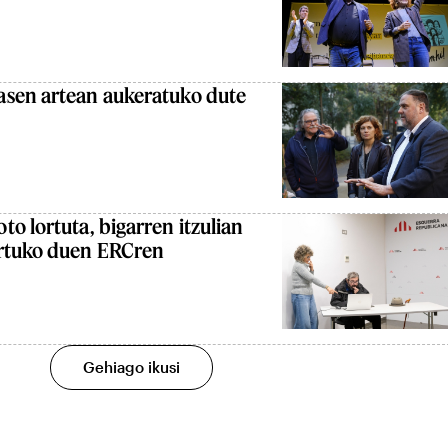
sen artean aukeratuko dute
o lortuta, bigarren itzulian
artuko duen ERCren
Gehiago ikusi