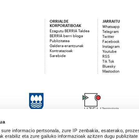
ORRIALDE
JARRAITU
KORPORATIBOAK
Whatsapp
Ezagutu BERRIA Taldea
Telegram
BERRIA berri bloga
Twitter
Publizitatea
Facebook
Galdera-erantzunak
Instagram
Kontratazioak
Youtube
Sarebide
RSS
Tik Tok
Bluesky
Mastodon
sua
sure informacio pertsonala, zure IP zenbakia, esaterako, proze
k erabiliz eta zure gailuko informazioak azitzen dugu publizitate