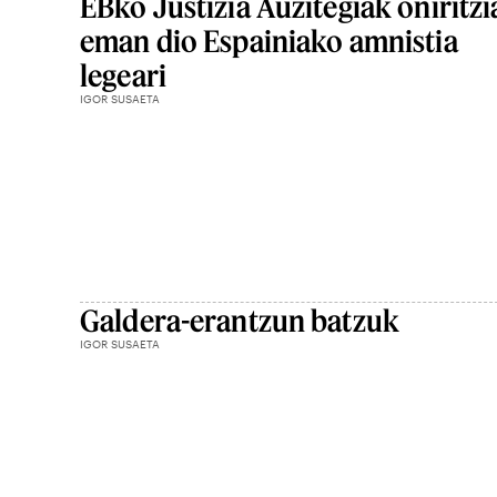
EBko Justizia Auzitegiak oniritzi
eman dio Espainiako amnistia
legeari
IGOR SUSAETA
Galdera-erantzun batzuk
IGOR SUSAETA