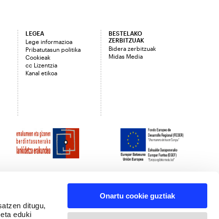
LEGEA
BESTELAKO
ZERBITZUAK
Lege informazioa
Bidera zerbitzuak
Pribatutasun politika
Midas Media
Cookieak
cc Lizentzia
Kanal etikoa
Onartu cookie guztiak
satzen ditugu,
 eta eduki