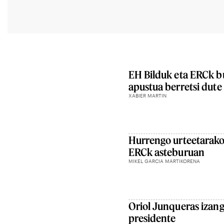
EH Bilduk eta ERCk b
apustua berretsi dute
XABIER MARTIN
Hurrengo urteetarako
ERCk asteburuan
MIKEL GARCIA MARTIKORENA
Oriol Junqueras izan
presidente