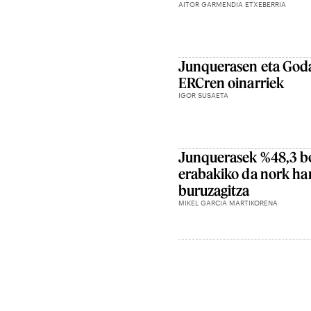
AITOR GARMENDIA ETXEBERRIA
Junquerasen eta Goda
ERCren oinarriek
IGOR SUSAETA
Junquerasek %48,3 bot
erabakiko da nork h
buruzagitza
MIKEL GARCIA MARTIKORENA