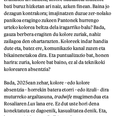
bati buruz hizketan ari naiz, azken finean. Baina jo
dezagun kontrakora; imajinatzen duzue zer-nolako
panikoa eragingo zukeen Pantonek hurrengo
urteko kolorea beltza dela iragarriko balu? Bada,
gauza berbera eragiten du kolore zuriak, nahiz
zailagoa den ohartarazten. Koloreek indar handia
dute eta, batez ere, komunikazio kanal zuzen eta
bikainenetakoa dira. Eta puntualizazio bat, honen
harira: zuria, kolore bat baino, ez al da teknikoki
kolorearen absentzia?
Bada, 2025ean zehar, kolore –edo kolore
absentzia– horrekin batera etorri –edo itzuli– dira
muturreko argaltasuna,
tradwife
mugimendua eta
Rosaliaren
Lux
lana ere. Ez dut uste hori dena
konektatuta ez dagoenik, kasualitatea denik. Eta,