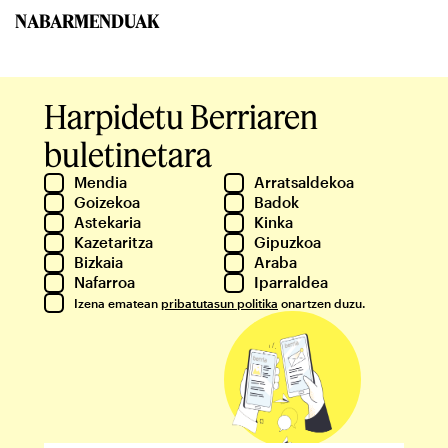
NABARMENDUAK
Harpidetu Berriaren
buletinetara
Mendia
Arratsaldekoa
Goizekoa
Badok
Astekaria
Kinka
Kazetaritza
Gipuzkoa
Bizkaia
Araba
Nafarroa
Iparraldea
Izena ematean
pribatutasun politika
onartzen duzu.