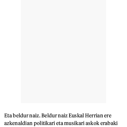
Eta beldur naiz. Beldur naiz Euskal Herrian ere
azkenaldian politikari eta musikari askok erabaki