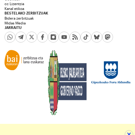
cc Lizentzia
Kanal etikoa
BESTELAKO ZERBITZUAK
Bidera zerbitzuak
Midas Media
JARRAITU