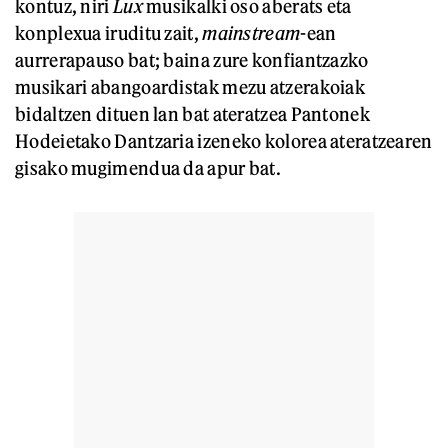
kontuz, niri
Lux
musikalki oso aberats eta
konplexua iruditu zait,
mainstream
-ean
aurrerapauso bat; baina zure konfiantzazko
musikari abangoardistak mezu atzerakoiak
bidaltzen dituen lan bat ateratzea Pantonek
Hodeietako Dantzaria izeneko kolorea ateratzearen
gisako mugimendua da apur bat.