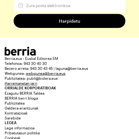
Berria.eus - Euskal Editorea SM
Telefonoa: 943 30 40 30
Bezero arreta: 943 30 43 45 | laguna@berria.eus
Webgunea:
webgunea@berria.eus
Publizitatea:
publi@bidera.eus
Harremanetan jarri
ORRIALDE KORPORATIBOAK
Ezagutu BERRIA Taldea
BERRIA berri bloga
Publizitatea
Galdera-erantzunak
Kontratazioak
Sarebide
LEGEA
Lege informazioa
Pribatutasun politika
Cookieak