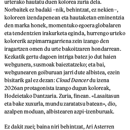
urterako hautatu duen kolorea zuria dela.
Norbaitek ez badaki –nik, behintzat, ez nekien–,
koloreen izendapenean eta hautaketan eminentzia
den marka honek, momentuko egoera globalaren
eta tendentzien irakurketa eginda, hurrengo urteko
kolorerik azpimarragarriena zein izango den
iragartzen omen du urte bakoitzaren hondarrean.
Kezkatik gertu dagoen intriga batez jo dut haien
webgunera, susmoak baieztatzeko; eta bai,
webgunearen goiburuan jarri dute albistea, ezein
bisitarik gal ez dezan:
Cloud Dancer
du izena
2026an protagonista izango dugun koloreak,
Hodeietako Dantzaria. Zuria, finean. «Lasaitasun
eta bake xuxurla, mundu zaratatsu batean», dio,
azalpen moduan, albistearen azpi-izenburuak.
Ez dakit zuei; baina niri behintzat, Ari Asterren