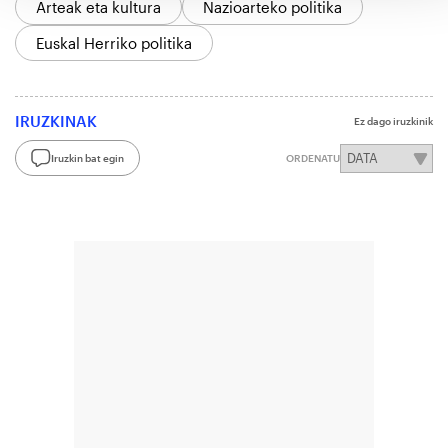
Arteak eta kultura
Nazioarteko politika
Euskal Herriko politika
IRUZKINAK
Ez dago iruzkinik
Iruzkin bat egin
ORDENATU