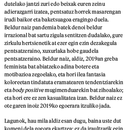
dutelako jantzi zuri edo beixak euren zeinu
adierazgarri izatea, pentsatuz horrek masarengan
irudi baikor eta baketsuagoa eragingo duela.
Beldur naiz pandemia batek denoi beldur
irrazional bat sartu zigula sentitzen dudalako, gure
zirkulu hertsienetik at ezer egin ezin dezakegula
pentsatzeraino, xuxurlaka hobe gaudela
pentsatzeraino. Beldur naiz, aldiz, 2019an greba
feminista bat abiatzeko adina botere eta
motibazioa zegoelako, eta hori ilea fantasia
koloreetan tindatuta eramatearen tendentziarekin
eta
body positive
mugimenduarekin bat zihoalako;
eta hori ere ez zen kasualitatea izan. Beldur naiz ez
ote garen inoiz 2019ko egoerara itzuliko jada.
Lagunok, hau mila aldiz esan dugu, baina uste dut
komeni dela gogora ekartzea: ez da iraultzarik egin