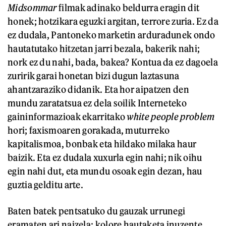
Midsommar
filmak adinako beldurra eragin dit
honek; hotzikara eguzki argitan, terrore zuria. Ez da
ez dudala, Pantoneko marketin arduradunek ondo
hautatutako hitzetan jarri bezala, bakerik nahi;
nork ez du nahi, bada, bakea? Kontua da ez dagoela
zuririk garai honetan bizi dugun laztasuna
ahantzaraziko didanik. Eta hor aipatzen den
mundu zaratatsua ez dela soilik Interneteko
gaininformazioak ekarritako
white people problem
hori; faxismoaren gorakada, muturreko
kapitalismoa, bonbak eta hildako milaka haur
baizik. Eta ez dudala xuxurla egin nahi; nik oihu
egin nahi dut, eta mundu osoak egin dezan, hau
guztia gelditu arte.
Baten batek pentsatuko du gauzak urrunegi
eramaten ari naizela; kolore hautaketa inuzente