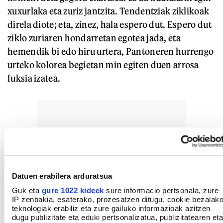
xuxurlaka eta zuriz jantzita. Tendentziak ziklikoak
direla diote; eta, zinez, hala espero dut. Espero dut
ziklo zuriaren hondarretan egotea jada, eta
hemendik bi edo hiru urtera, Pantoneren hurrengo
urteko kolorea begietan min egiten duen arrosa
fuksia izatea.
Datuen erabilera arduratsua
Guk eta
gure 1022 kideek
sure informacio pertsonala, zure
IP zenbakia, esaterako, prozesatzen ditugu, cookie bezalak
teknologiak erabiliz eta zure gailuko informazioak azitzen
dugu publizitate eta eduki pertsonalizatua, publizitatearen eta