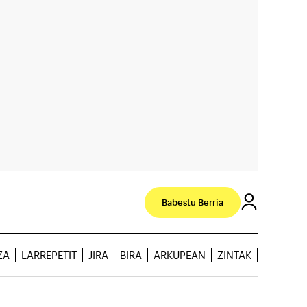
Babestu Berria
ZA
LARREPETIT
JIRA
BIRA
ARKUPEAN
ZINTAK