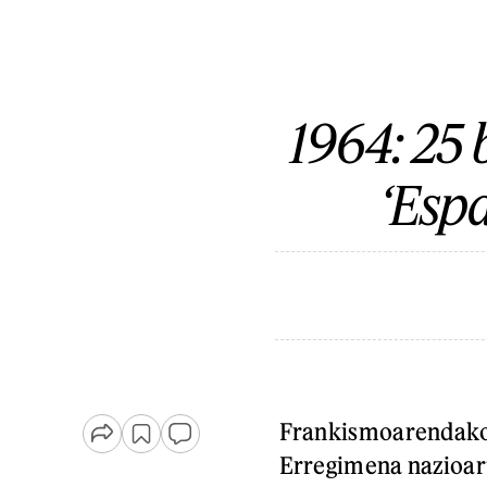
1964: 25 
‘Esp
Frankismoarendako 
Erregimena nazioar