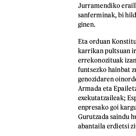
Jurramendiko erailk
sanferminak, bi hil
ginen.
Eta orduan Konstitu
karrikan pultsuan 
errekonozituak izan
funtsezko hainbat z
genozidaren oinorde
Armada eta Epailet
exekutatzaileak; Es
enpresako goi kargu
Gurutzada saindu hu
abantaila erdietsi zi