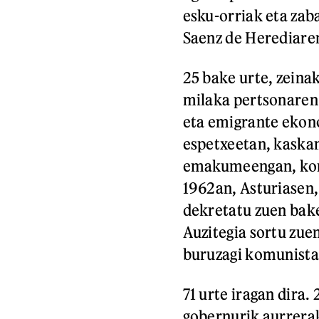
esku-orriak eta zab
Saenz de Herediar
25 bake urte, zeinak
milaka pertsonaren 
eta emigrante ekon
espetxeetan, kaska
emakumeengan, kont
1962an, Asturiasen,
dekretatu zuen bak
Auzitegia sortu zue
buruzagi komunista 
71 urte iragan dira
gobernurik aurrerak