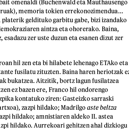
enbait omenaldi (Buchenwald eta Mauthausengo
rruak), memoria tokien errekonozimendua...
 platerik geldituko garbitu gabe, bizi izandako
demokraziaren aintza eta ohorerako. Baina,
, esadazu zer uste duzun eta esanen dizut zer
oan hil zen eta bi hilabete lehenago ETAko eta
ante fusilatu zituzten. Baina haren heriotzak e
ak bukatzea. Aitzitik, bortz lagun fusilatzea
zen ez bazen ere, Franco hil ondorengo
azpika kontatuko ziren: Gasteizko sarraski
artxoa), zazpi hildako; Madrilgo
aste beltza
zazpi hildako; amnistiaren aldeko II. astea
azpi hildako. Aurrekoari gehitzen ahal dizkiogu