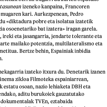
atasunean
izeneko kanpaina, Francoren
temugaren kari. Aurkezpenean, Pedro
du «diktadura pobre eta isolatua izatetik
 osoenetariko bat izatera» iragan garela.
reki eta jasangarria, jendarte tolerante eta
oarte mailako potentzia, multilateralismo eta
titua. Bertze behin, Espainiak inbidia
n.
ekagarria izateko itxura du. Denetarik izanen
inema zikloa Filmoteka espainiarrean,
ak estatu osoan, nazio lehiaketa DBH eta
eendako, aditu burukoiek gauzatutako
il dokumentalak TVEn, eztabaida