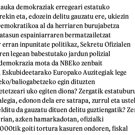
 dauka demokraziak erregeari estatuko
ekin eta, edozein delitu gauzatu ere, ukiezin
Demokratikoa al da herriaren burujabetza
tasun espainiarraren bermatzailetzat
 erran inpunitate politikaz, Sekretu Ofizialen
ren legean babestutako jardun polizial
 demokrazia mota da NBEko zenbait
a Eskubideetarako Europako Auzitegiak lege
eko/baliogabetzeko egin dituzten
tetzeari uko egiten diona? Zergatik estatubur
 alegia, edonon dela ere satrapa, zurrul eta uste
lditu da gauzatu dituen delitu guztiengatik? Ze
rrian, azken hamarkadotan, ofizialki
000tik goiti tortura kasuren ondoren, fiskal