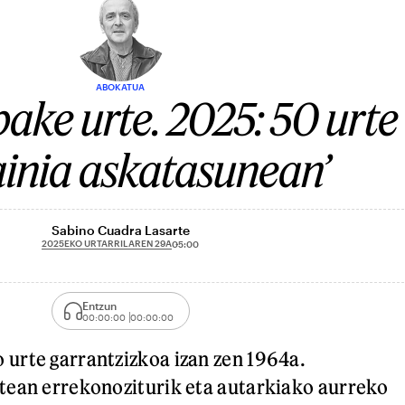
ABOKATUA
bake urte. 2025: 50 urte
ainia askatasunean’
Sabino Cuadra Lasarte
2025EKO URTARRILAREN 29A
05:00
Entzun
00:00:00
00:00:00
urte garrantzizkoa izan zen 1964a.
tean errekonoziturik eta autarkiako aurreko