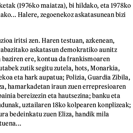
etak (1976ko maiatza), bi hildako, eta 1978ko
dako... Halere, zegoenekoz askatasunean bizi
zioa iritsi zen. Haren testuan, azkenean,
irabazitako askatasun demokratiko aunitz
 baziren ere, kontua da frankismoaren
utabek zutik segitu zutela, hots, Monarkia,
koa eta hark aupatua; Polizia, Guardia Zibila,
za, hamarkadetan iraun zuen errepresioaren
painia bereizezin eta hautsezina; banku eta
dunak, uztailaren 18ko kolpearen konplizeak;
ra bedeinkatu zuen Eliza, handik mila
tuena...