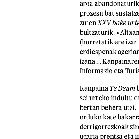
aroa abandonaturik
prozesu bat sustat
zuten
XXV bake urt
bultzaturik. «Altx
(horretatik ere izan
erdiespenak agerian
izana... Kanpainare
Informazio eta Turi
Kanpaina
Te Deum
b
sei urteko indultu 
bertan behera utzi.
orduko kate bakarr
derrigorrezkoak zi
ugaria prentsa eta i