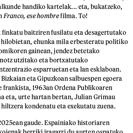
alkunde handiko kartelak... eta, bukatzeko,
en
Franco, ese hombre
filma. To!
 finkatu baitziren fusilatu eta desagertutako
hilobietan, ehunka mila erbesteratu politiko
omikoren gainean, jendez betetako
motz utzitako eta bortxatutako
zentrazio esparruetan eta lan esklaboan.
 Bizkaian eta Gipuzkoan salbuespen egoera
e frankista, 1963an Ordena Publikoaren
na eta, urte hartan bertan, Julian Grimau
hiltzera kondenatu eta exekutatu zuena.
. 2025ean gaude. Espainiako historiaren
oienak berriki iragarri du aurten ospatuko