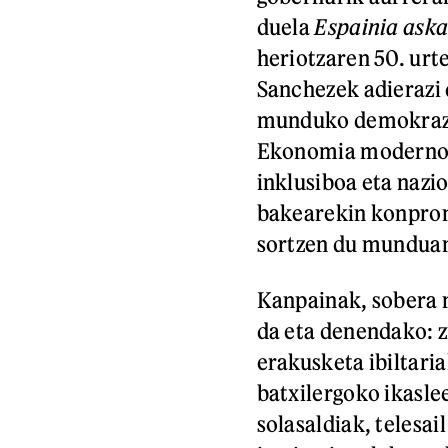
duela
Espainia ask
heriotzaren 50. ur
Sanchezek adierazi 
munduko demokrazia
Ekonomia moderno, i
inklusiboa eta nazi
bakearekin konprome
sortzen du mundua
Kanpainak, sobera n
da eta denendako: z
erakusketa ibiltari
batxilergoko ikasl
solasaldiak, telesa