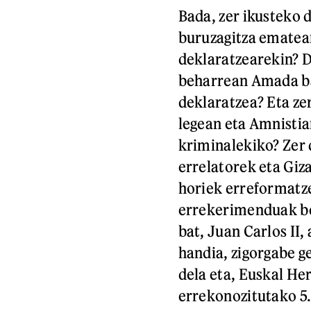
Bada, zer ikusteko
buruzagitza ematear
deklaratzearekin? 
beharrean Amada ba
deklaratzea? Eta zer
legean eta Amnistia
kriminalekiko? Zer
errelatorek eta Giz
horiek erreformatz
errekerimenduak be
bat, Juan Carlos II,
handia, zigorgabe ge
dela eta, Euskal He
errekonozitutako 5.