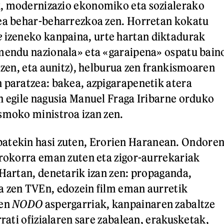
, modernizazio ekonomiko eta sozialerako
zea behar-beharrezkoa zen. Horretan kokatu
e
izeneko kanpaina, urte hartan diktadurak
amendu nazionala» eta «garaipena» ospatu bain
 zen, eta aunitz), helburua zen frankismoaren
 paratzea: bakea, azpigarapenetik atera
n egile nagusia Manuel Fraga Iribarne orduko
smoko ministroa izan zen.
atekin hasi zuten, Erorien Haranean. Ondore
orokorra eman zuten eta zigor-aurrekariak
 Hartan, denetarik izan zen: propaganda,
a zen TVEn, edozein film eman aurretik
ren
NODO
aspergarriak, kanpainaren zabaltze
rrati ofizialaren sare zabalean, erakusketak,