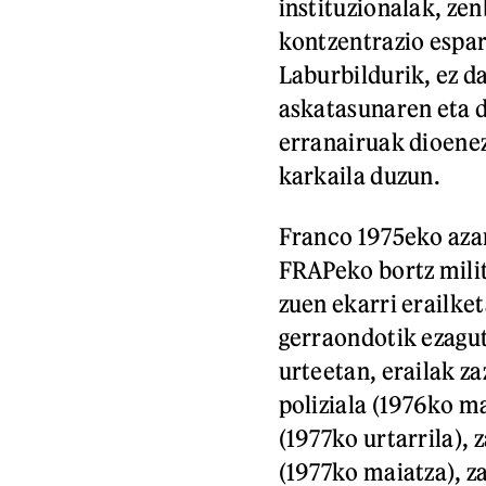
instituzionalak, z
kontzentrazio espa
Laburbildurik, ez da
askatasunaren eta 
erranairuak dioenez
karkaila duzun.
Franco 1975eko azar
FRAPeko bortz milit
zuen ekarri erailket
gerraondotik ezagut
urteetan, erailak z
poliziala (1976ko m
(1977ko urtarrila), 
(1977ko maiatza), z