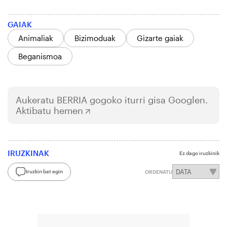
GAIAK
Animaliak
Bizimoduak
Gizarte gaiak
Beganismoa
Aukeratu
BERRIA
gogoko iturri gisa Googlen.
Aktibatu hemen
IRUZKINAK
Ez dago iruzkinik
Iruzkin bat egin
ORDENATU