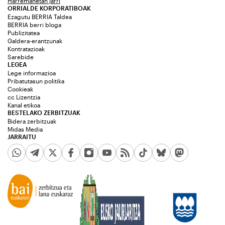
Harremanetan jarri
ORRIALDE KORPORATIBOAK
Ezagutu BERRIA Taldea
BERRIA berri bloga
Publizitatea
Galdera-erantzunak
Kontratazioak
Sarebide
LEGEA
Lege informazioa
Pribatutasun politika
Cookieak
cc Lizentzia
Kanal etikoa
BESTELAKO ZERBITZUAK
Bidera zerbitzuak
Midas Media
JARRAITU