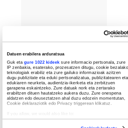
Datuen erabilera arduratsua
Guk eta
gure 1022 kideek
sure informacio pertsonala, zure
IP zenbakia, esaterako, prozesatzen ditugu, cookie bezalak
teknologiak erabiliz eta zure gailuko informazioak azitzen
dugu publizitate eta eduki pertsonalizatua, publizitatearen eta
edukiaren neurketa, audientzia-ikerketa eta zerbitzuen
garapena eskaintzeko. Zure datuak nork eta zertarako
erabiltzen dituen hautatzeko aukera duzu. Zure onespena
aldatzen edo deuseztatzen ahal duzu edozein momentutan,
Cookie deklaraziotik edo Privacy triggerean klikatuz.
If you allow, we would also like to:
Collect information about your geographical location
which can be accurate to within several meters