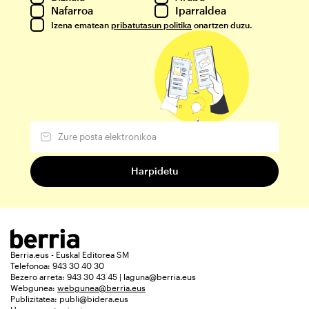
Nafarroa
Iparraldea
Izena ematean
pribatutasun politika
onartzen duzu.
Berria.eus - Euskal Editorea SM
Telefonoa: 943 30 40 30
Bezero arreta: 943 30 43 45 | laguna@berria.eus
Webgunea:
webgunea@berria.eus
Publizitatea:
publi@bidera.eus