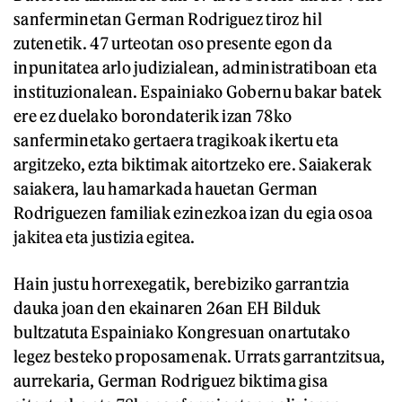
sanferminetan German Rodriguez tiroz hil
zutenetik. 47 urteotan oso presente egon da
inpunitatea arlo judizialean, administratiboan eta
instituzionalean. Espainiako Gobernu bakar batek
ere ez duelako borondaterik izan 78ko
sanferminetako gertaera tragikoak ikertu eta
argitzeko, ezta biktimak aitortzeko ere. Saiakerak
saiakera, lau hamarkada hauetan German
Rodriguezen familiak ezinezkoa izan du egia osoa
jakitea eta justizia egitea.
Hain justu horrexegatik, berebiziko garrantzia
dauka joan den ekainaren 26an EH Bilduk
bultzatuta Espainiako Kongresuan onartutako
legez besteko proposamenak. Urrats garrantzitsua,
aurrekaria, German Rodriguez biktima gisa