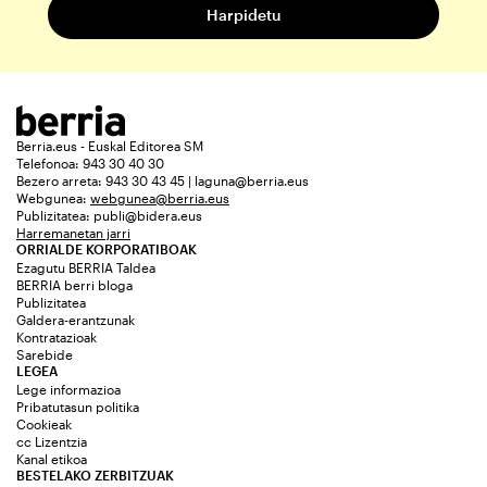
Berria.eus - Euskal Editorea SM
Telefonoa: 943 30 40 30
Bezero arreta: 943 30 43 45 | laguna@berria.eus
Webgunea:
webgunea@berria.eus
Publizitatea:
publi@bidera.eus
Harremanetan jarri
ORRIALDE KORPORATIBOAK
Ezagutu BERRIA Taldea
BERRIA berri bloga
Publizitatea
Galdera-erantzunak
Kontratazioak
Sarebide
LEGEA
Lege informazioa
Pribatutasun politika
Cookieak
cc Lizentzia
Kanal etikoa
BESTELAKO ZERBITZUAK