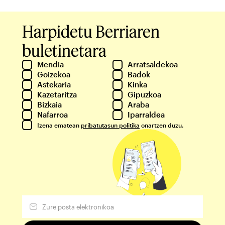
Harpidetu Berriaren
buletinetara
Mendia
Arratsaldekoa
Goizekoa
Badok
Astekaria
Kinka
Kazetaritza
Gipuzkoa
Bizkaia
Araba
Nafarroa
Iparraldea
Izena ematean
pribatutasun politika
onartzen duzu.