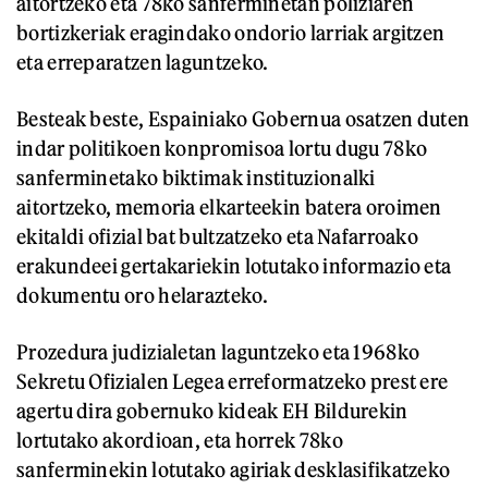
aitortzeko eta 78ko sanferminetan poliziaren
bortizkeriak eragindako ondorio larriak argitzen
eta erreparatzen laguntzeko.
Besteak beste, Espainiako Gobernua osatzen duten
indar politikoen konpromisoa lortu dugu 78ko
sanferminetako biktimak instituzionalki
aitortzeko, memoria elkarteekin batera oroimen
ekitaldi ofizial bat bultzatzeko eta Nafarroako
erakundeei gertakariekin lotutako informazio eta
dokumentu oro helarazteko.
Prozedura judizialetan laguntzeko eta 1968ko
Sekretu Ofizialen Legea erreformatzeko prest ere
agertu dira gobernuko kideak EH Bildurekin
lortutako akordioan, eta horrek 78ko
sanferminekin lotutako agiriak desklasifikatzeko