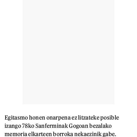
Egitasmo honen onarpena ez litzateke posible
izango 78ko Sanferminak Gogoan bezalako
memoria elkarteen borroka nekaezinik gabe.