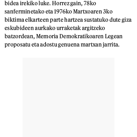
bidea irekiko luke. Horrez gain, 78ko
sanferminetako eta 1976ko Martxoaren 3ko
biktima elkarteen parte hartzea sustatuko dute giza
eskubideen aurkako urraketak argitzeko
batzordean, Memoria Demokratikoaren Legean
proposatu eta adostu genuena martxan jarrita.