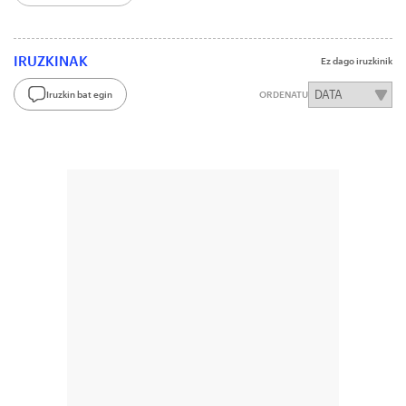
IRUZKINAK
Ez dago iruzkinik
Iruzkin bat egin
ORDENATU