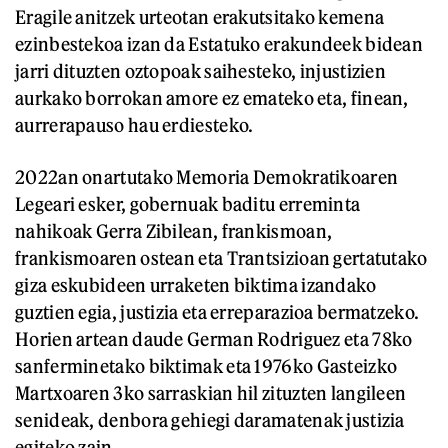
Eragile anitzek urteotan erakutsitako kemena
ezinbestekoa izan da Estatuko erakundeek bidean
jarri dituzten oztopoak saihesteko, injustizien
aurkako borrokan amore ez emateko eta, finean,
aurrerapauso hau erdiesteko.
2022an onartutako Memoria Demokratikoaren
Legeari esker, gobernuak baditu erreminta
nahikoak Gerra Zibilean, frankismoan,
frankismoaren ostean eta Trantsizioan gertatutako
giza eskubideen urraketen biktima izandako
guztien egia, justizia eta erreparazioa bermatzeko.
Horien artean daude German Rodriguez eta 78ko
sanferminetako biktimak eta 1976ko Gasteizko
Martxoaren 3ko sarraskian hil zituzten langileen
senideak, denbora gehiegi daramatenak justizia
egiteko zain.