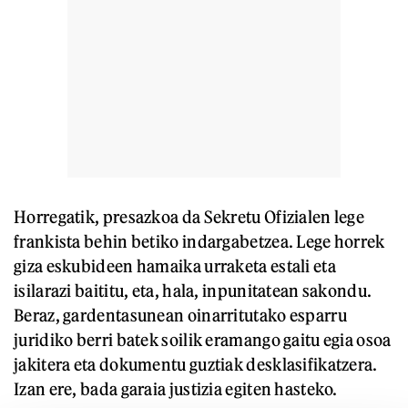
Horregatik, presazkoa da Sekretu Ofizialen lege
frankista behin betiko indargabetzea. Lege horrek
giza eskubideen hamaika urraketa estali eta
isilarazi baititu, eta, hala, inpunitatean sakondu.
Beraz, gardentasunean oinarritutako esparru
juridiko berri batek soilik eramango gaitu egia osoa
jakitera eta dokumentu guztiak desklasifikatzera.
Izan ere, bada garaia justizia egiten hasteko.