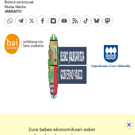
Bidera zerbitzuak
Midas Media
JARRAITU
Zure babes ekonomikoari esker