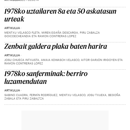
1978ko uztailaren 8a eta 50 askatasun
urteak
ARTIKULUA
MENTXU VELASCO FLETA, MIREN EGAÑA DESCARGA, PIRU ZABALZA
GOICOECHEANDIA ETA RAMON CONTRERAS LOPEZ
Zenbait galdera plaka baten harira
ARTIKULUA
JOSU CHUECA INTXUSTA, AMAIA KOWASCH VELASCO, AITOR GARJÓN IRIGOYEN ETA
RAMÓN CONTRERAS LÓPEZ
1978ko sanferminak: berriro
luzamendutan
ARTIKULUA
SABINO CUADRA, FERMÍN RODRÍGUEZ, MENTXU VELASCO, JOSU TXUEKA, BEGOÑA
ZABALA ETA PIRU ZABALTZA