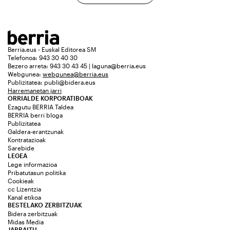
Berria.eus - Euskal Editorea SM
Telefonoa: 943 30 40 30
Bezero arreta: 943 30 43 45 | laguna@berria.eus
Webgunea:
webgunea@berria.eus
Publizitatea:
publi@bidera.eus
Harremanetan jarri
ORRIALDE KORPORATIBOAK
Ezagutu BERRIA Taldea
BERRIA berri bloga
Publizitatea
Galdera-erantzunak
Kontratazioak
Sarebide
LEGEA
Lege informazioa
Pribatutasun politika
Cookieak
cc Lizentzia
Kanal etikoa
BESTELAKO ZERBITZUAK
Bidera zerbitzuak
Midas Media
JARRAITU