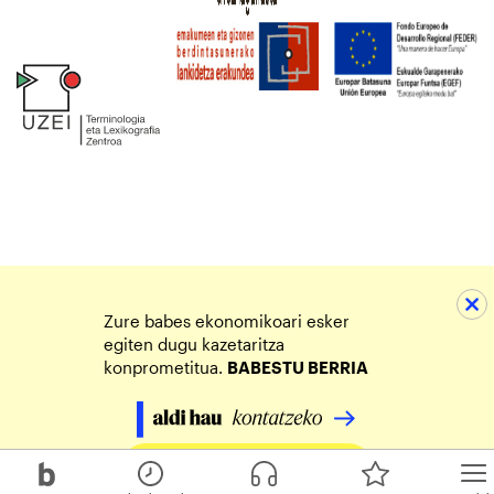
Zure babes ekonomikoari esker
egiten dugu kazetaritza
konprometitua.
BABESTU BERRIA
Egin zure ekarpena