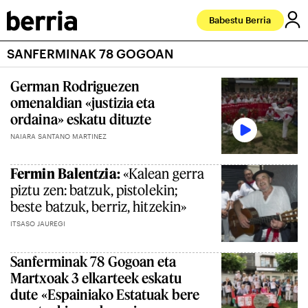
Babestu Berria
SANFERMINAK 78 GOGOAN
German Rodriguezen
omenaldian «justizia eta
ordaina» eskatu dituzte
NAIARA SANTANO MARTINEZ
Fermin Balentzia:
«Kalean gerra
piztu zen: batzuk, pistolekin;
beste batzuk, berriz, hitzekin»
ITSASO JAUREGI
Sanferminak 78 Gogoan eta
Martxoak 3 elkarteek eskatu
dute «Espainiako Estatuak bere