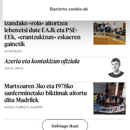
hau onartuz gero, teknologia hori erabiltzeko baimen
JOXERRA SENAR
esplizitua ematen diguzu.
Gehiago irakurri
Baztertu cookie-ak
Martxoaren 3an estatuak
izandako «rola» aitortzea
lehenetsi dute EAJk eta PSE-
EEk, «erantzukizun» eskaeren
gainetik
AITOR BIAIN
Azeria eta kontakizun ofiziala
JON O. URAIN
Martxoaren 3ko eta 1978ko
sanferminetako biktimak aitortu
ditu Madrilek
MADDI ITURRIOTZ ALKORTA
Gehiago ikusi