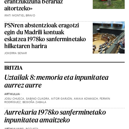
erantzukizuna berariaz
aitortzeko»
IRATI MONTIEL BRAVO
PSNren abstentzioak eragotzi
egin du Madrili kontuak
eskatzea 1978ko sanferminetako
hilketaren harira
JOXERRA SENAR
IRITZIA
Uztailak 8: memoria eta inpunitatea
aurrez aurre
ARTIKULUA
JOSU CHUECA, SABINO CUADRA, AITOR GARJÓN, AMAIA KOWASCH, FERMÍN
RODRÍGUEZ, BEGOÑA ZABALA
Aurrekaria 1978ko sanferminetako
inpunitatea amaitzeko
ARTIKULUA
BEL POZUETA