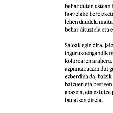
behar duten ustean 
horrelako bereizketa
lehen daudela maita
behar dituztela eta 
Saioak egin dira, jai
ingurukoengandik me
kolorearen arabera.
azpimarratzen dut ga
ezberdina da, baizik
batzuen eta besteen 
goazela, eta estutz
banatzen direla.