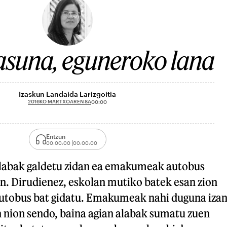
asuna, eguneroko lana
Izaskun Landaida Larizgoitia
2016KO MARTXOAREN 8A
00:00
Entzun
00:00:00
00:00:00
, alabak galdetu zidan ea emakumeak autobus
en. Dirudienez, eskolan mutiko batek esan zion
autobus bat gidatu. Emakumeak nahi duguna iza
n nion sendo, baina agian alabak sumatu zuen