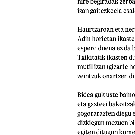
nire begiradak zerb
izan gaitezkeela esa
Haurtzaroan eta ner
Adin horietan ikaste
espero duena ez da b
Txikitatik ikasten d
mutil izan (gizarte 
zeintzuk onartzen di
Bidea guk uste bain
eta gazteei bakoitza
gogorarazten diegu 
dizkiegun mezuen bit
egiten ditugun komen