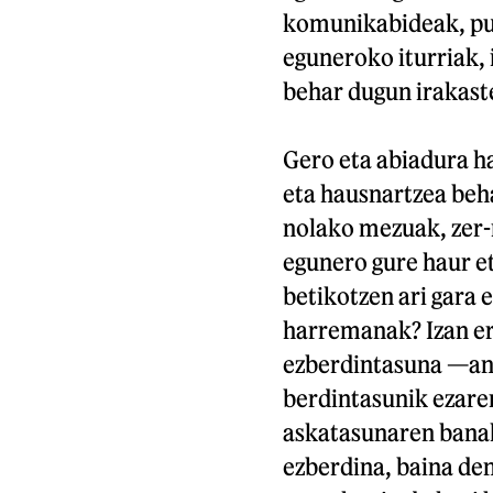
komunikabideak, pub
eguneroko iturriak, 
behar dugun irakast
Gero eta abiadura ha
eta hausnartzea beha
nolako mezuak, zer-n
egunero gure haur et
betikotzen ari gara
harremanak? Izan er
ezberdintasuna —ani
berdintasunik ezaren
askatasunaren banak
ezberdina, baina den