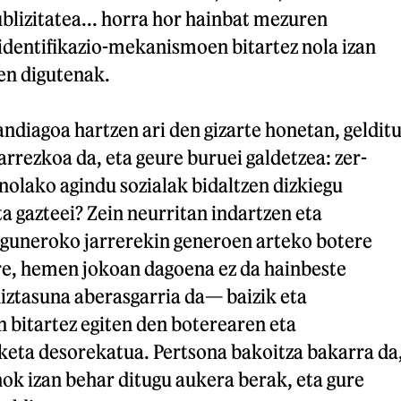
lizitatea... horra hor hainbat mezuren
identifikazio-mekanismoen bitartez nola izan
en digutenak.
ndiagoa hartzen ari den gizarte honetan, geldit
rrezkoa da, eta geure buruei galdetzea: zer-
olako agindu sozialak bidaltzen dizkiegu
a gazteei? Zein neurritan indartzen eta
 eguneroko jarrerekin generoen arteko botere
e, hemen jokoan dagoena ez da hainbeste
ztasuna aberasgarria da— baizik eta
 bitartez egiten den boterearen eta
eta desorekatua. Pertsona bakoitza bakarra da
ok izan behar ditugu aukera berak, eta gure