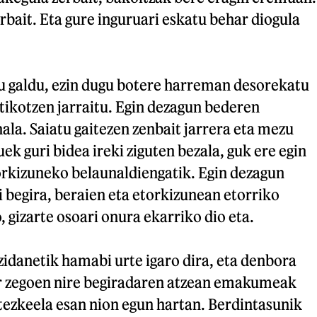
rbait. Eta gure inguruari eskatu behar diogula
u galdu, ezin dugu botere harreman desorekatu
tikotzen jarraitu. Egin dezagun bederen
la. Saiatu gaitezen zenbait jarrera eta mezu
ek guri bidea ireki ziguten bezala, guk ere egin
orkizuneko belaunaldiengatik. Egin dezagun
 begira, beraien eta etorkizunean etorriko
gizarte osoari onura ekarriko dio eta.
zidanetik hamabi urte igaro dira, eta denbora
er zegoen nire begiradaren atzean emakumeak
tezkeela esan nion egun hartan. Berdintasunik