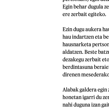
Egin behar dugula ze
ere zerbait egiteko.
Ezin dugu aukera ha
hau indartzen eta be
hausnarketa pertsona
aldatzen. Beste batzu
dezakegu zerbait et
berdintasuna beraiei
direnen mesederako, 
Alabak galdera egin 
honetan igarri du z
nahi duguna izan gai