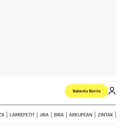
Babestu Berria
ZA
LARREPETIT
JIRA
BIRA
ARKUPEAN
ZINTAK