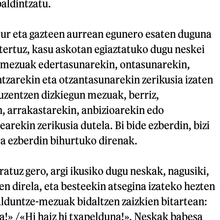
baldintzatu.
aur eta gazteen aurrean egunero esaten duguna
tertuz, kasu askotan egiaztatuko dugu neskei
 mezuak edertasunarekin, ontasunarekin,
ntzarekin eta otzantasunarekin zerikusia izaten
zuzentzen dizkiegun mezuak, berriz,
, arrakastarekin, anbizioarekin edo
rekin zerikusia dutela. Bi bide ezberdin, bizi
ra ezberdin bihurtuko direnak.
ratuz gero, argi ikusiko dugu neskak, nagusiki,
en direla, eta besteekin atsegina izateko hezten
alduntze-mezuak bidaltzen zaizkien bitartean:
ka!» /«Hi haiz hi txapelduna!». Neskak babesa