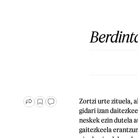
Berdint
Zortzi urte zituela
gidari izan daitezke
neskek ezin dutela 
gaitezkeela erantzu