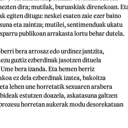
hezten dira; mutilak, buruaskiak direnekoan. Et
k egiten ditugu: neskei esaten zaie ezer baino
suna eta zaintza; mutilei, sentimenduak ukatu
esparru publikoan arrakasta lortu behar dutela.
oberri bera arrosaz edo urdinez jantzita,
zu guztiz ezberdinak jasotzen dituela
 Ume bera izanda. Eta hemen berriz
koa ez dela ezberdinak izatea, bakoitza
 eta lehen une horretatik sexuaren arabera
bideak estutzen doazela, askatasuna galtzen
e prozesu horretan aukerak modu desorekatuan