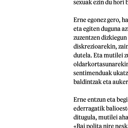
sexuak ezin du hori 
Erne egonez gero, h
eta egiten duguna az
zuzentzen dizkiegun
diskrezioarekin, zai
dutela. Eta mutilei 
oldarkortasunarekin
sentimenduak ukatzea
baldintzak eta auke
Erne entzun eta begi
ederragatik balioest
ditugula, mutilei ah
«Bai polita nire nes