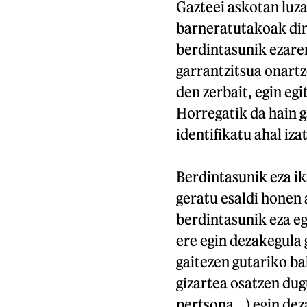
Gazteei askotan luz
barneratutakoak dir
berdintasunik ezaren
garrantzitsua onartz
den zerbait, egin eg
Horregatik da hain 
identifikatu ahal iza
Berdintasunik eza ika
geratu esaldi honen
berdintasunik eza e
ere egin dezakegula
gaitezen gutariko ba
gizartea osatzen dug
pertsona...) egin de