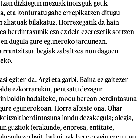
atzen dizkiegun mezuak inoiz guk geuk
a, eta konturatu gabe errepikatzen ditugu
 aliatuak bilakatuz. Horrexegatik da hain
ea berdintasunik eza ez dela ezerezetik sortzen
iten dugula gure eguneroko jardunean.
garrantzitsua begiak zabaltzea non dagoen
teko.
si egiten da. Argi eta garbi. Baina ez gaitezen
 alde ezkorrarekin, pentsatu dezagun
gin baldin badaiteke, modu berean berdintasuna
 gure egunerokoan. Horra albiste ona. Ohar
koitzak berdintasuna landu dezakegula; alegia,
un guztiok (erakunde, enpresa, entitate,
zakegula zerbait, bakoitzak bere eragin eremuan.