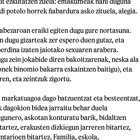
ait ezkutatzen zuela: emakumeak nahi duguna
ldi potolo horrek ñabardura asko zituela, alegia.
abezaroan eraiki egiten dugu gure nortasuna.
n dugu gizarteak zer espero duen gutaz, eta
erdina izaten jaiotako sexuaren arabera.
ugu zein jokabide diren bakoitzarenak, neska ala
honek binomio bakarra eskaintzen baitigu), eta
ren, eta zeintzuk zigortu.
o markatuagoa dago batzuentzat eta besteentzat
k dagokion bidea jarraitu behar duela
egunero, askotan konturatu barik, bidaltzen
artez, erakusten dizkiegun jarreren bitartez,
tarioen bitartez. Familia, eskola,