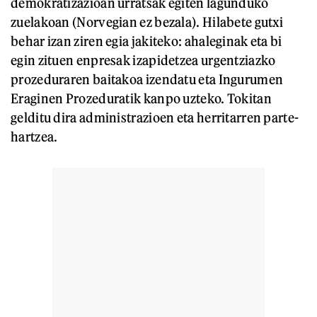
demokratizazioan urratsak egiten lagunduko
zuelakoan (Norvegian ez bezala). Hilabete gutxi
behar izan ziren egia jakiteko: ahaleginak eta bi
egin zituen enpresak izapidetzea urgentziazko
prozeduraren baitakoa izendatu eta Ingurumen
Eraginen Prozeduratik kanpo uzteko. Tokitan
gelditu dira administrazioen eta herritarren parte-
hartzea.