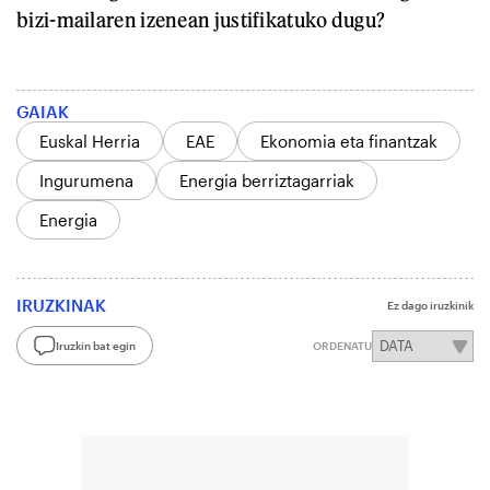
bizi-mailaren izenean justifikatuko dugu?
GAIAK
Euskal Herria
EAE
Ekonomia eta finantzak
Ingurumena
Energia berriztagarriak
Energia
IRUZKINAK
Ez dago iruzkinik
Iruzkin bat egin
ORDENATU