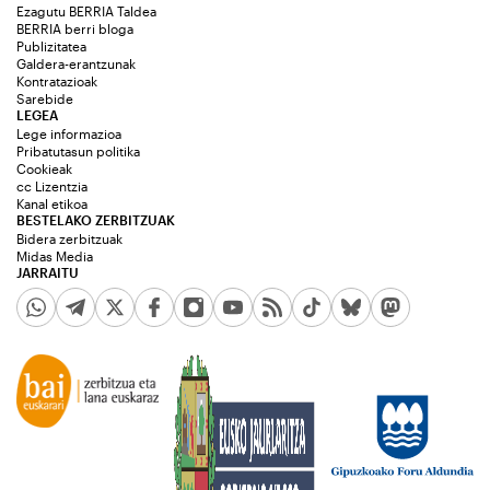
Ezagutu BERRIA Taldea
BERRIA berri bloga
Publizitatea
Galdera-erantzunak
Kontratazioak
Sarebide
LEGEA
Lege informazioa
Pribatutasun politika
Cookieak
cc Lizentzia
Kanal etikoa
BESTELAKO ZERBITZUAK
Bidera zerbitzuak
Midas Media
JARRAITU