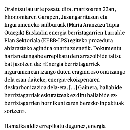
Oraintsu lau urte pasatu dira, martxoaren 22an,
Ekonomiaren Garapen, Jasangarritasun eta
Ingurumeneko sailburuak (Maria Aranzazu Tapia
Otaegik) Euskadin energia berriztagarrien Lurralde
Plan Sektoriala (EEBB-LPS) egiteko prozedura
abiarazteko agindua onartu zuenetik. Dokumentu
hartan etengabe errepikatu den arrazoibide faltsu
bat jasotzen da: «Energia berriztagarriek
ingurumenean izango duten eragina oso ona izango
dela esan daiteke, energia-ekoizpenaren
deskarbonizazioa dela-eta. […] Gainera, baliabide
berriztagarriak eskuratzeak ez ditu baliabide ez-
berriztagarrien hornikuntzaren berezko inpaktuak
sortzen».
Hamaika aldiz errepikatu dugunez, energia