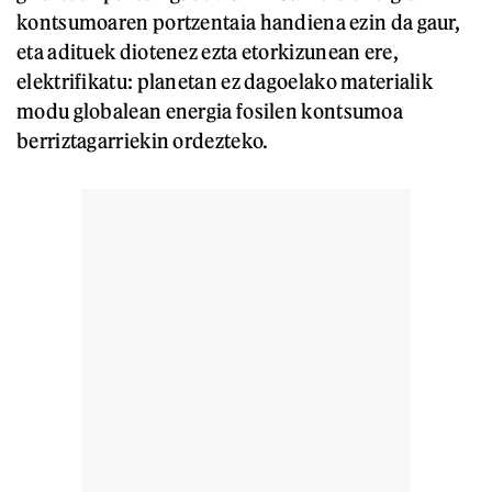
kontsumoaren portzentaia handiena ezin da gaur,
eta adituek diotenez ezta etorkizunean ere,
elektrifikatu: planetan ez dagoelako materialik
modu globalean energia fosilen kontsumoa
berriztagarriekin ordezteko.