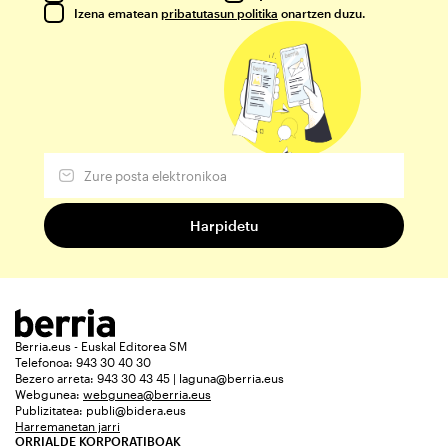
Izena ematean
pribatutasun politika
onartzen duzu.
Berria.eus - Euskal Editorea SM
Telefonoa: 943 30 40 30
Bezero arreta: 943 30 43 45 | laguna@berria.eus
Webgunea:
webgunea@berria.eus
Publizitatea:
publi@bidera.eus
Harremanetan jarri
ORRIALDE KORPORATIBOAK