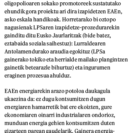
oligopolioaren sokako promotoreek sustatutako
ehundik gora proiektu ari dira izapidetzen EAEn,
asko eskala handikoak. Horretarako bi oztopo
nagusienak LPSaren izapidetze-prozedurarekin
gainditu ditu Eusko Jaurlaritzak (bide batez,
eztabaida soziala saihestuz): Lurraldearen
Antolamendurako araudia egokituz (LPSa
gainerako tokiko eta herrialde mailako plangintzen
gainetik betearazle bihurtuz) eta ingurumen
eraginen prozesua ahulduz.
EAEn energiarekin arazo potoloa daukagula
ukaezina da: ez dugu kontsumitzen dugun
energiaren hamarretik bat ere ekoizten, gure
ekonomiaren oinarri industrialaren ondorioz,
munduan energia gehien kontsumitzen duten
gizarteen parean gaudelarik. Gainera energia-