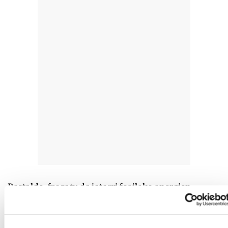
Bestalde, frogatu da jatorri fosileko energien
erabileraren ondorioz isuritako berotegi eragina
duten gasek (CO2-ak kasu) areagotu dutela klima