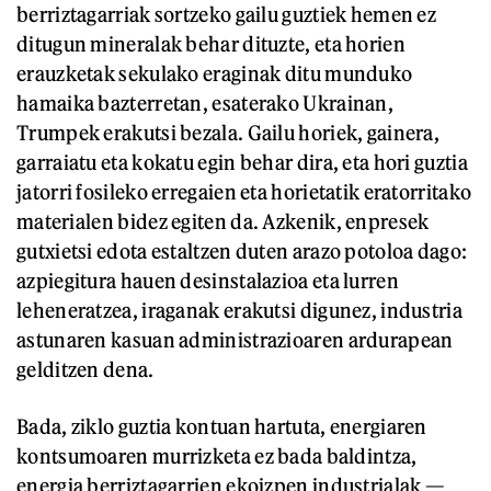
berriztagarriak sortzeko gailu guztiek hemen ez
ditugun mineralak behar dituzte, eta horien
erauzketak sekulako eraginak ditu munduko
hamaika bazterretan, esaterako Ukrainan,
Trumpek erakutsi bezala. Gailu horiek, gainera,
garraiatu eta kokatu egin behar dira, eta hori guztia
jatorri fosileko erregaien eta horietatik eratorritako
materialen bidez egiten da. Azkenik, enpresek
gutxietsi edota estaltzen duten arazo potoloa dago:
azpiegitura hauen desinstalazioa eta lurren
leheneratzea, iraganak erakutsi digunez, industria
astunaren kasuan administrazioaren ardurapean
gelditzen dena.
Bada, ziklo guztia kontuan hartuta, energiaren
kontsumoaren murrizketa ez bada baldintza,
energia berriztagarrien ekoizpen industrialak —