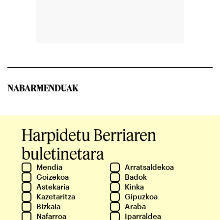
NABARMENDUAK
Harpidetu Berriaren
buletinetara
Mendia
Arratsaldekoa
Goizekoa
Badok
Astekaria
Kinka
Kazetaritza
Gipuzkoa
Bizkaia
Araba
Nafarroa
Iparraldea