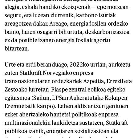
alegia, eskala handiko ekoizpenak— epe motzean
seguru, eta luzean ziurrenik, karbono isuriak
areagotzea dakar. Areago, energia fosilen ordezko
baino, haien osagarri bihurtuta, deskarbonizazioa
ez da posible izango energia fosilak agortu
bitartean.
Urte eta erdi beranduago, 2022ko urrian, aurkeztu
zuten Statkraft Norvegiako enpresa
transnazionalaren ordezkariek Azpeitia, Errezil eta
Zestoako lurretan Piaspe zentral eolikoa egiteko
egitasmoa (Sañun, LPSan Aukeratutako Kokapen
Eremuetatik kanpo). Lehen aldiz entzun genituen
ezker abertzaleko hautetsi politikoak enpresa
multinazionalekin lankidetza sustatzen, Statkraft
publikoa izanik, energiaren sozializazioan eta