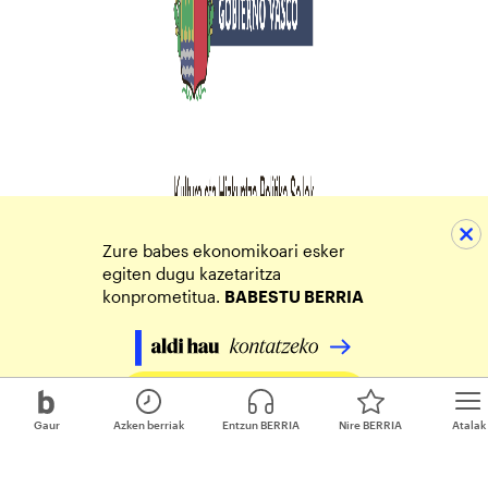
Zure babes ekonomikoari esker
egiten dugu kazetaritza
konprometitua.
BABESTU BERRIA
Egin zure ekarpena
Gaur
Azken berriak
Entzun BERRIA
Nire BERRIA
Atalak