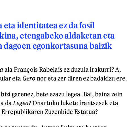
 eta identitatea ez da fosil
akina, etengabeko aldaketan eta
n dagoen egonkortasuna baizik
ha
ala François Rabelais ez duzula irakurri? A,
xular eta
Gero
nor eta zer diren ez badakizu ere
izi garenez, bete ezazu legea. Bai, baina zein
ea da
Legea
? Onartuko lukete frantsesek eta
l Errepublikaren Zuzenbide Estatua?