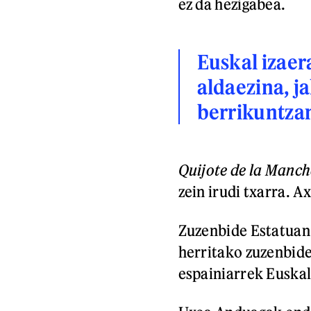
ez da hezigabea.
Euskal izaera
aldaezina, j
berrikuntza
Quijote de la Manc
zein irudi txarra. A
Zuzenbide Estatuan b
herritako zuzenbid
espainiarrek Euska