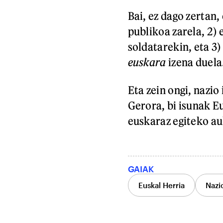
Bai, ez dago zertan,
publikoa zarela, 2)
soldatarekin, eta 3)
euskara
izena duela
Eta zein ongi, nazio
Gerora, bi isunak E
euskaraz egiteko a
GAIAK
Euskal Herria
Nazi