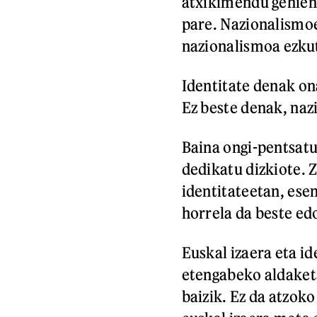
atxikimendu gehien 
pare. Nazionalismo
nazionalismoa ezku
Identitate denak on
Ez beste denak, naz
Baina ongi-pentsat
dedikatu dizkiote. 
identitateetan, esen
horrela da beste ed
Euskal izaera eta ide
etengabeko aldaket
baizik. Ez da atzoko