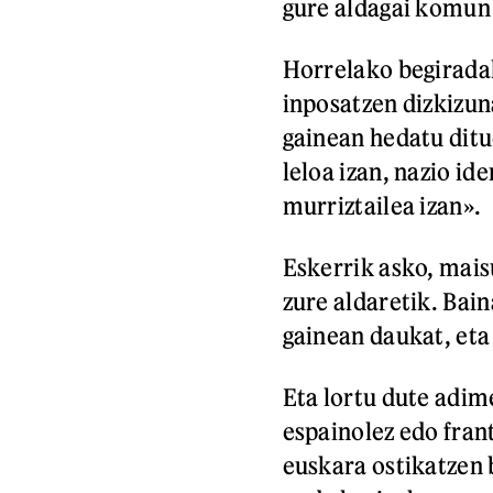
gure aldagai komun
Horrelako begiradak
inposatzen dizkizun
gainean hedatu ditue
leloa izan, nazio id
murriztailea izan».
Eskerrik asko, mais
zure aldaretik. Bai
gainean daukat, eta
Eta lortu dute adime
espainolez edo fran
euskara ostikatzen 