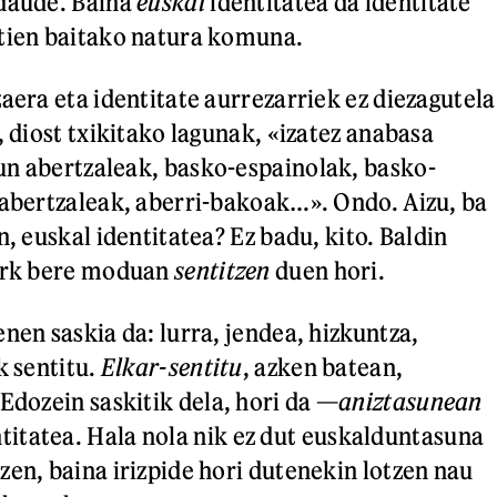
 daude. Baina
euskal
identitatea da identitate
ztien baitako natura komuna.
aera eta identitate aurrezarriek ez diezagutela
, diost txikitako lagunak, «izatez anabasa
n abertzaleak, basko-espainolak, basko-
 abertzaleak, aberri-bakoak…». Ondo. Aizu, ba
n, euskal identitatea? Ez badu, kito. Baldin
nork bere moduan
sentitzen
duen hori.
nen saskia da: lurra, jendea, hizkuntza,
k sentitu.
Elkar-sentitu
, azken batean,
 Edozein saskitik dela, hori da —
aniztasunean
titatea. Hala nola nik ez dut euskalduntasuna
zen, baina irizpide hori dutenekin lotzen nau