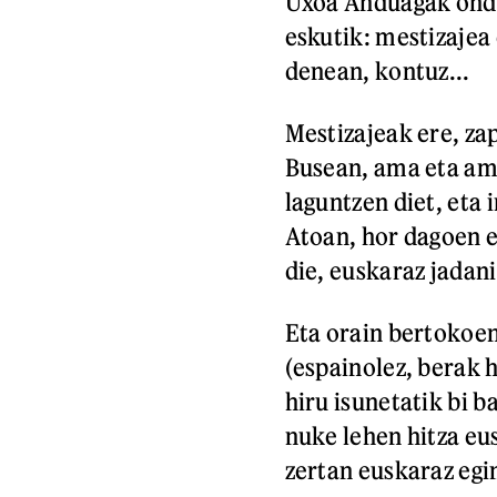
Uxoa Anduagak ondo
eskutik: mestizajea 
denean, kontuz...
Mestizajeak ere, za
Busean, ama eta am
laguntzen diet, eta 
Atoan, hor dagoen 
die, euskaraz jadani
Eta orain bertokoen
(espainolez, berak h
hiru isunetatik bi b
nuke lehen hitza eu
zertan euskaraz egin