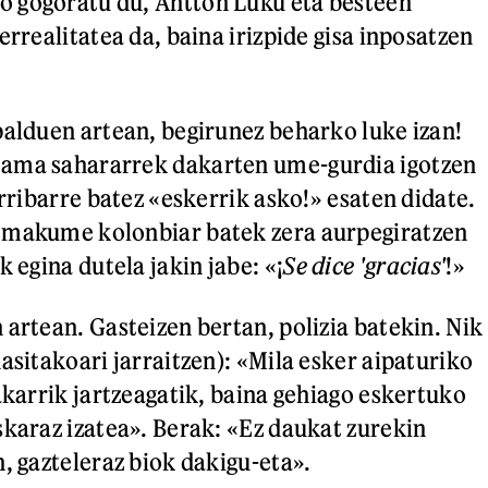
 gogoratu du, Antton Luku eta besteen
errealitatea da, baina irizpide gisa inposatzen
palduen artean, begirunez beharko luke izan!
ama sahararrek dakarten ume-gurdia igotzen
irribarre batez «eskerrik asko!» esaten didate.
emakume kolonbiar batek zera aurpegiratzen
k egina dutela jakin jabe: «¡
Se dice 'gracias'
!»
 artean. Gasteizen bertan, polizia batekin. Nik
asitakoari jarraitzen): «Mila esker aipaturiko
akarrik jartzeagatik, baina gehiago eskertuko
skaraz izatea». Berak: «Ez daukat zurekin
, gazteleraz biok dakigu-eta».