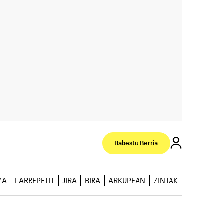
Babestu Berria
ZA
LARREPETIT
JIRA
BIRA
ARKUPEAN
ZINTAK