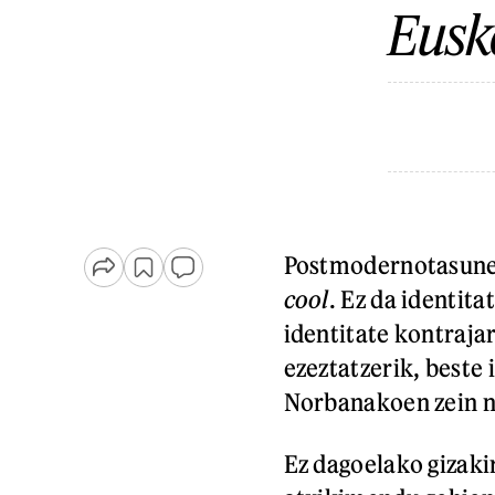
Euska
Postmodernotasunea
cool
. Ez da identit
identitate kontrajar
ezeztatzerik, beste 
Norbanakoen zein n
Ez dagoelako gizaki