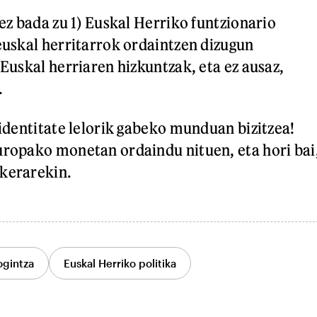
 ez bada zu 1) Euskal Herriko funtzionario
 euskal herritarrok ordaintzen dizugun
 Euskal herriaren hizkuntzak, eta ez ausaz,
.
 identitate lelorik gabeko munduan bizitzea!
uropako monetan ordaindu nituen, eta hori bai
ukerarekin.
ogintza
Euskal Herriko politika