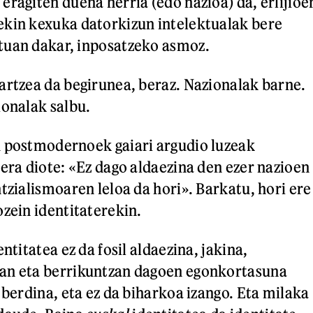
eragiten duena herria (edo nazioa) da, erlijioe
ekin kexuka datorkizun intelektualak bere
tuan dakar, inposatzeko asmoz.
artzea da begirunea, beraz. Nazionalak barne.
ionalak salbu.
u postmodernoek gaiari argudio luzeak
Zera diote: «Ez dago aldaezina den ezer nazioen
tzialismoaren leloa da hori». Barkatu, hori ere
ozein identitaterekin.
ntitatea ez da fosil aldaezina, jakina,
an eta berrikuntzan dagoen egonkortasuna
 berdina, eta ez da biharkoa izango. Eta milaka