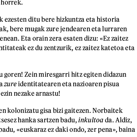
 horrek.
 ezesten ditu bere hizkuntza eta historia
ak, bere mugak zure jendearen eta lurraren
nean. Eta orain zera esaten dizu: «Ez zaitez
entitateak ez du zentzurik, ez zaitez katetoa eta
u goren! Zein miresgarri hitz egiten didazun
na
zure
identitatearen eta nazioaren pisua
 ezin nezake arnastu!
n kolonizatu gisa bizi gaitezen. Norbaitek
tsesez hanka sartzen badu,
inkultoa
da. Aldiz,
badu, «euskaraz ez daki ondo, zer pena», baina