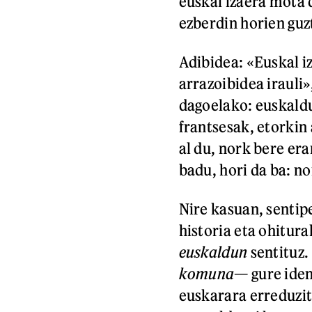
euskal izaera mota
ezberdin horien gu
Adibidea: «Euskal iz
arrazoibidea irauli»
dagoelako: euskaldu
frantsesak, etorkin
al du, nork bere era
badu, hori da ba: 
Nire kasuan, sentipe
historia eta ohitura
euskaldun
sentituz.
komuna
— gure iden
euskarara erreduzit