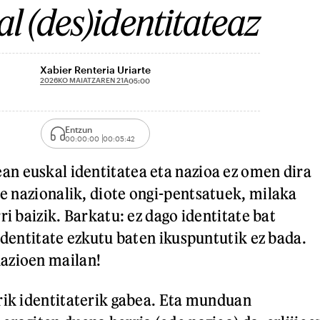
l (des)identitateaz
Xabier Renteria Uriarte
2026KO MAIATZAREN 21A
05:00
Entzun
00:00:00
00:05:42
n euskal identitatea eta nazioa ez omen dira
ate nazionalik, diote ongi-pentsatuek, milaka
ri baizik. Barkatu: ez dago identitate bat
identitate ezkutu baten ikuspuntutik ez bada.
azioen mailan!
rik identitaterik gabea. Eta munduan