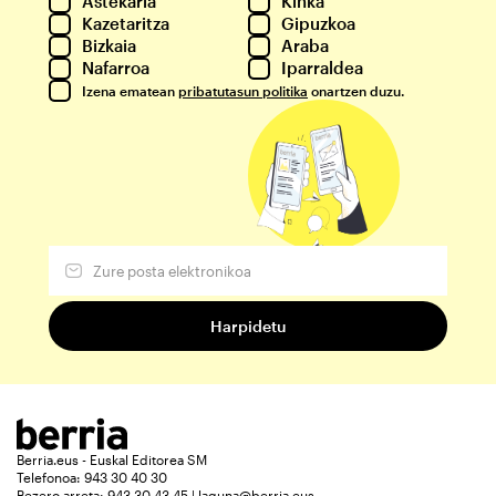
Astekaria
Kinka
Kazetaritza
Gipuzkoa
Bizkaia
Araba
Nafarroa
Iparraldea
Izena ematean
pribatutasun politika
onartzen duzu.
Berria.eus - Euskal Editorea SM
Telefonoa: 943 30 40 30
Bezero arreta: 943 30 43 45 | laguna@berria.eus