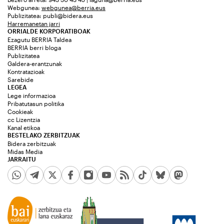
Webgunea:
webgunea@berria.eus
Publizitatea:
publi@bidera.eus
Harremanetan jarri
ORRIALDE KORPORATIBOAK
Ezagutu BERRIA Taldea
BERRIA berri bloga
Publizitatea
Galdera-erantzunak
Kontratazioak
Sarebide
LEGEA
Lege informazioa
Pribatutasun politika
Cookieak
cc Lizentzia
Kanal etikoa
BESTELAKO ZERBITZUAK
Bidera zerbitzuak
Midas Media
JARRAITU