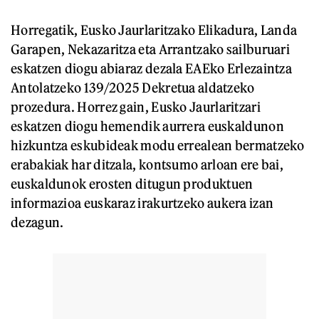
Horregatik, Eusko Jaurlaritzako Elikadura, Landa
Garapen, Nekazaritza eta Arrantzako sailburuari
eskatzen diogu abiaraz dezala EAEko Erlezaintza
Antolatzeko 139/2025 Dekretua aldatzeko
prozedura. Horrez gain, Eusko Jaurlaritzari
eskatzen diogu hemendik aurrera euskaldunon
hizkuntza eskubideak modu errealean bermatzeko
erabakiak har ditzala, kontsumo arloan ere bai,
euskaldunok erosten ditugun produktuen
informazioa euskaraz irakurtzeko aukera izan
dezagun.