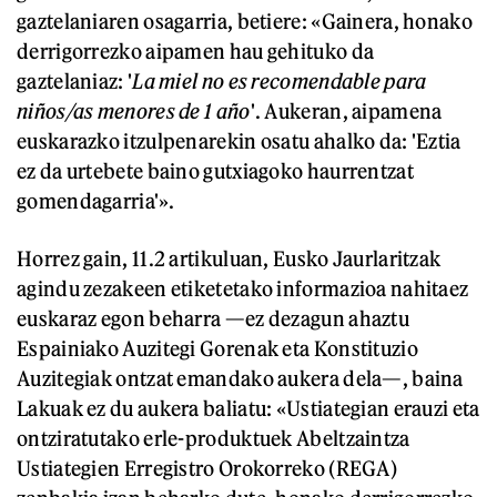
gaztelaniaren osagarria, betiere: «Gainera, honako
derrigorrezko aipamen hau gehituko da
gaztelaniaz: '
La miel no es recomendable para
niños/as menores de 1 año
'. Aukeran, aipamena
euskarazko itzulpenarekin osatu ahalko da: 'Eztia
ez da urtebete baino gutxiagoko haurrentzat
gomendagarria'».
Horrez gain, 11.2 artikuluan, Eusko Jaurlaritzak
agindu zezakeen etiketetako informazioa nahitaez
euskaraz egon beharra —ez dezagun ahaztu
Espainiako Auzitegi Gorenak eta Konstituzio
Auzitegiak ontzat emandako aukera dela—, baina
Lakuak ez du aukera baliatu: «Ustiategian erauzi eta
ontziratutako erle-produktuek Abeltzaintza
Ustiategien Erregistro Orokorreko (REGA)