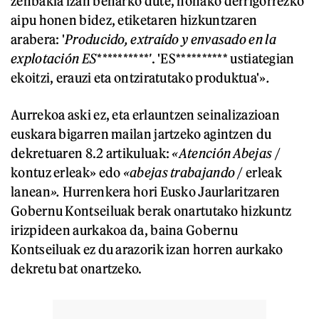
zenbakia izan beharko dute, honako derrigorrezko
aipu honen bidez, etiketaren hizkuntzaren
arabera: '
Producido, extraído y envasado en la
explotación ES**********'
. 'ES********** ustiategian
ekoitzi, erauzi eta ontziratutako produktua'»
.
Aurrekoa aski ez, eta erlauntzen seinalizazioan
euskara bigarren mailan jartzeko agintzen du
dekretuaren 8.2 artikuluak:
«Atención Abejas
/
kontuz erleak»
edo
«abejas trabajando
/ erleak
lanean
».
Hurrenkera hori Eusko Jaurlaritzaren
Gobernu Kontseiluak berak onartutako hizkuntz
irizpideen aurkakoa da, baina Gobernu
Kontseiluak ez du arazorik izan horren aurkako
dekretu bat onartzeko.