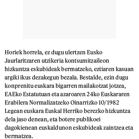
Horiek horrela, ez dugu ulertzen Eusko
Jaurlaritzaren utzikeria kontsumitzaileon
hizkuntza eskubideak bermatzeko, eztiaren kasuan
argiki ikus dezakegun bezala. Bestalde, ezin dugu
konprenitu euskara bigarren mailakotzat jotzea,
EAEko Estatutuan eta azaroaren 24ko Euskararen
Erabilera Normalizatzeko Oinarrizko 10/1982
Legean euskara Euskal Herriko berezko hizkuntza
dela jaso denean, eta botere publikoei
dagokienean euskaldunon eskubideak zaintzea eta
bermatzea.