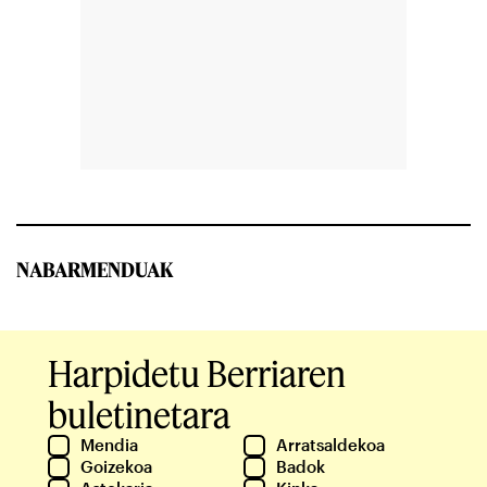
NABARMENDUAK
Harpidetu Berriaren
buletinetara
Mendia
Arratsaldekoa
Goizekoa
Badok