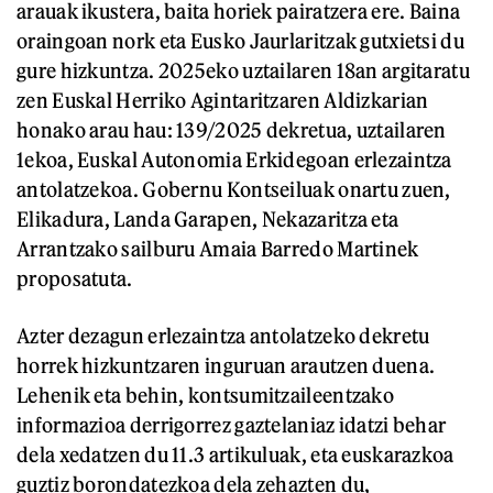
arauak ikustera, baita horiek pairatzera ere. Baina
oraingoan nork eta Eusko Jaurlaritzak gutxietsi du
gure hizkuntza. 2025eko uztailaren 18an argitaratu
zen Euskal Herriko Agintaritzaren Aldizkarian
honako arau hau: 139/2025 dekretua, uztailaren
1ekoa, Euskal Autonomia Erkidegoan erlezaintza
antolatzekoa. Gobernu Kontseiluak onartu zuen,
Elikadura, Landa Garapen, Nekazaritza eta
Arrantzako sailburu Amaia Barredo Martinek
proposatuta.
Azter dezagun erlezaintza antolatzeko dekretu
horrek hizkuntzaren inguruan arautzen duena.
Lehenik eta behin, kontsumitzaileentzako
informazioa derrigorrez gaztelaniaz idatzi behar
dela xedatzen du 11.3 artikuluak, eta euskarazkoa
guztiz borondatezkoa dela zehazten du,