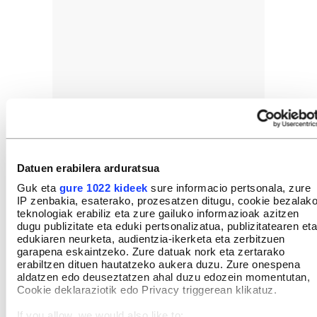
Datuen erabilera arduratsua
Guk eta
gure 1022 kideek
sure informacio pertsonala, zure
IP zenbakia, esaterako, prozesatzen ditugu, cookie bezalak
teknologiak erabiliz eta zure gailuko informazioak azitzen
dugu publizitate eta eduki pertsonalizatua, publizitatearen eta
edukiaren neurketa, audientzia-ikerketa eta zerbitzuen
garapena eskaintzeko. Zure datuak nork eta zertarako
erabiltzen dituen hautatzeko aukera duzu. Zure onespena
aldatzen edo deuseztatzen ahal duzu edozein momentutan,
Cookie deklaraziotik edo Privacy triggerean klikatuz.
If you allow, we would also like to: