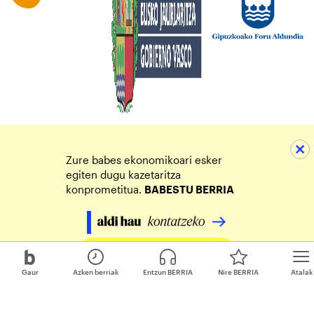
Zure babes ekonomikoari esker
egiten dugu kazetaritza
konprometitua.
BABESTU BERRIA
Egin zure ekarpena
Gaur
Azken berriak
Entzun BERRIA
Nire BERRIA
Atalak