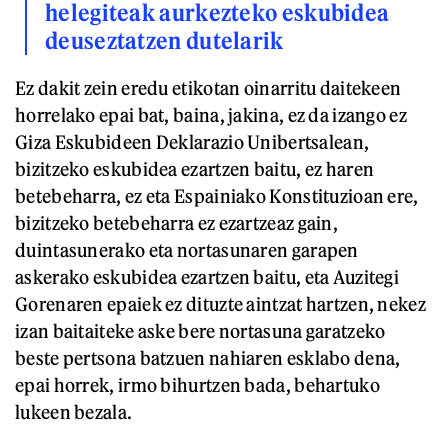
helegiteak aurkezteko eskubidea
deuseztatzen dutelarik
Ez dakit zein eredu etikotan oinarritu daitekeen
horrelako epai bat, baina, jakina, ez da izango ez
Giza Eskubideen Deklarazio Unibertsalean,
bizitzeko eskubidea ezartzen baitu, ez haren
betebeharra, ez eta Espainiako Konstituzioan ere,
bizitzeko betebeharra ez ezartzeaz gain,
duintasunerako eta nortasunaren garapen
askerako eskubidea ezartzen baitu, eta Auzitegi
Gorenaren epaiek ez dituzte aintzat hartzen, nekez
izan baitaiteke aske bere nortasuna garatzeko
beste pertsona batzuen nahiaren esklabo dena,
epai horrek, irmo bihurtzen bada, behartuko
lukeen bezala.