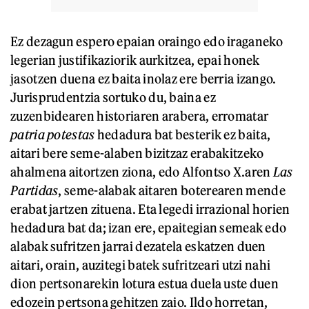
Ez dezagun espero epaian oraingo edo iraganeko
legerian justifikaziorik aurkitzea, epai honek
jasotzen duena ez baita inolaz ere berria izango.
Jurisprudentzia sortuko du, baina ez
zuzenbidearen historiaren arabera, erromatar
patria potestas
hedadura bat besterik ez baita,
aitari bere seme-alaben bizitzaz erabakitzeko
ahalmena aitortzen ziona, edo Alfontso X.aren
Las
Partidas
, seme-alabak aitaren boterearen mende
erabat jartzen zituena. Eta legedi irrazional horien
hedadura bat da; izan ere, epaitegian semeak edo
alabak sufritzen jarrai dezatela eskatzen duen
aitari, orain, auzitegi batek sufritzeari utzi nahi
dion pertsonarekin lotura estua duela uste duen
edozein pertsona gehitzen zaio. Ildo horretan,