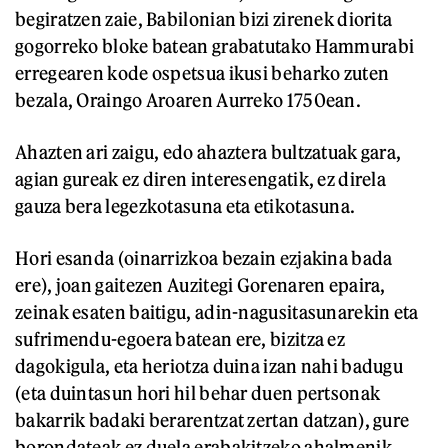
begiratzen zaie, Babilonian bizi zirenek diorita
gogorreko bloke batean grabatutako Hammurabi
erregearen kode ospetsua ikusi beharko zuten
bezala, Oraingo Aroaren Aurreko 1750ean.
Ahazten ari zaigu, edo ahaztera bultzatuak gara,
agian gureak ez diren interesengatik, ez direla
gauza bera legezkotasuna eta etikotasuna.
Hori esanda (oinarrizkoa bezain ezjakina bada
ere), joan gaitezen Auzitegi Gorenaren epaira,
zeinak esaten baitigu, adin-nagusitasunarekin eta
sufrimendu-egoera batean ere, bizitza ez
dagokigula, eta heriotza duina izan nahi badugu
(eta duintasun hori hil behar duen pertsonak
bakarrik badaki berarentzat zertan datzan), gure
borondateak ez duela erabakitzeko ahalmenik,