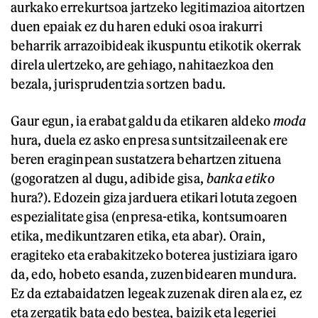
aurkako errekurtsoa jartzeko legitimazioa aitortzen
duen epaiak ez du haren eduki osoa irakurri
beharrik arrazoibideak ikuspuntu etikotik okerrak
direla ulertzeko, are gehiago, nahitaezkoa den
bezala, jurisprudentzia sortzen badu.
Gaur egun, ia erabat galdu da etikaren aldeko
moda
hura, duela ez asko enpresa suntsitzaileenak ere
beren eraginpean sustatzera behartzen zituena
(gogoratzen al dugu, adibide gisa,
banka etiko
hura?). Edozein giza jarduera etikari lotuta zegoen
espezialitate gisa (enpresa-etika, kontsumoaren
etika, medikuntzaren etika, eta abar). Orain,
eragiteko eta erabakitzeko boterea justiziara igaro
da, edo, hobeto esanda, zuzenbidearen mundura.
Ez da eztabaidatzen legeak zuzenak diren ala ez, ez
eta zergatik bata edo bestea, baizik eta legeriei