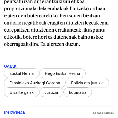
pentsatu izan dut erantzukizun etikoa
proportzionala dela erabakiak hartzeko orduan
izaten den boterearekiko. Pertsonen bizitzan
ondorio negatiboak eragiten dituzten legeak egin
eta epaitzen dituztenen errakuntzak, ikuspuntu
etikotik, botere hori ez dutenenak baino askoz
okerragoak dira. Ea ulertzen duzun.
GAIAK
Euskal Herria
Hego Euskal Herria
Espainiako Auzitegi Gorena
Polizia eta justizia
Gizarte gaiak
Justizia
Eutanasia
IRUZKINAK
Ez dago iruzkinik