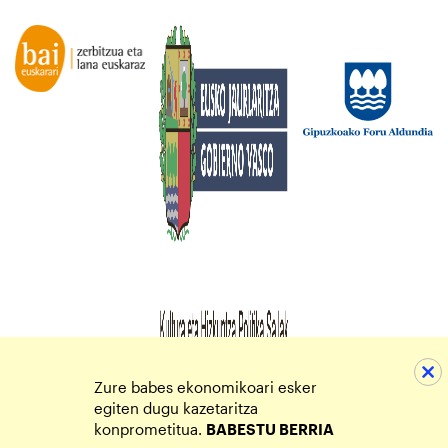
Zure babes ekonomikoari esker
egiten dugu kazetaritza
konprometitua.
BABESTU BERRIA