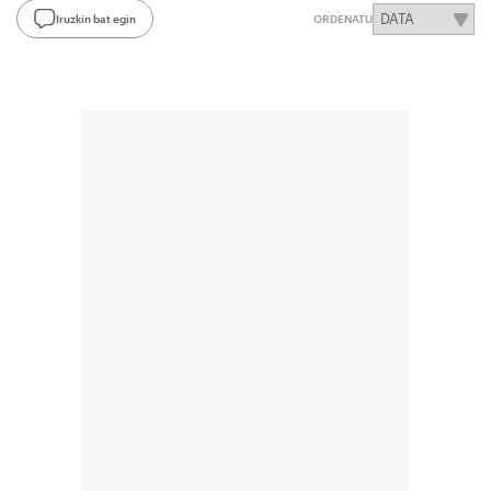
Iruzkin bat egin
ORDENATU