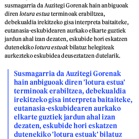
susmagarria da Auzitegi Gorenak hain anbiguoak
diren
lotura estua
terminoak erabiltzea,
debekualdia irekitzeko gisa interpreta baitaiteke,
eutanasia-eskubidearen aurkako elkarte guztiek
jardun ahal izan dezaten, eskubide hori eskatzen
dutenekiko
lotura estuak
bilatuz helegiteak
aurkezteko eskubidea deuseztatzen dutelarik.
Susmagarria da Auzitegi Gorenak
hain anbiguoak diren 'lotura estua'
terminoak erabiltzea, debekualdia
irekitzeko gisa interpreta baitaiteke,
eutanasia-eskubidearen aurkako
elkarte guztiek jardun ahal izan
dezaten, eskubide hori eskatzen
dutenekiko 'lotura estuak' bilatuz