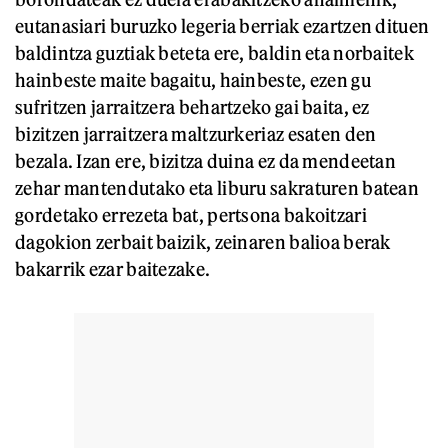
eutanasiari buruzko legeria berriak ezartzen dituen
baldintza guztiak beteta ere, baldin eta norbaitek
hainbeste maite bagaitu, hainbeste, ezen gu
sufritzen jarraitzera behartzeko gai baita, ez
bizitzen jarraitzera maltzurkeriaz esaten den
bezala. Izan ere, bizitza duina ez da mendeetan
zehar mantendutako eta liburu sakraturen batean
gordetako errezeta bat, pertsona bakoitzari
dagokion zerbait baizik, zeinaren balioa berak
bakarrik ezar baitezake.