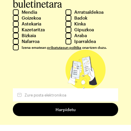
buletinetara
Mendia
Arratsaldekoa
Goizekoa
Badok
Astekaria
Kinka
Kazetaritza
Gipuzkoa
Bizkaia
Araba
Nafarroa
Iparraldea
Izena ematean
pribatutasun politika
onartzen duzu.