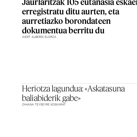
Jaurlaritzak 105 eutanasia eskae
erregistratu ditu aurten, eta
aurretiazko borondateen
dokumentua berritu du
AIERT ALBERDI ELORZA
Heriotza lagundua: «Askatasuna
baliabiderik gabe»
OIHANA TEYSEYRE KOSKARAT