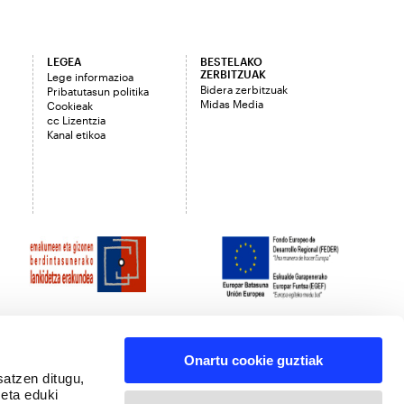
LEGEA
BESTELAKO
ZERBITZUAK
Lege informazioa
Bidera zerbitzuak
Pribatutasun politika
Midas Media
Cookieak
cc Lizentzia
Kanal etikoa
Onartu cookie guztiak
satzen ditugu,
 eta eduki