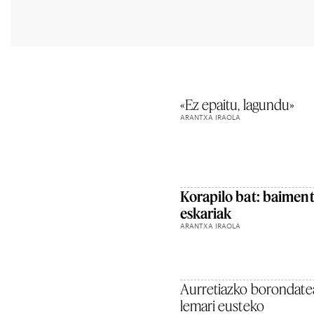
«Ez epaitu, lagundu»
ARANTXA IRAOLA
Korapilo bat: baiment
eskariak
ARANTXA IRAOLA
Aurretiazko borondatea
lemari eusteko