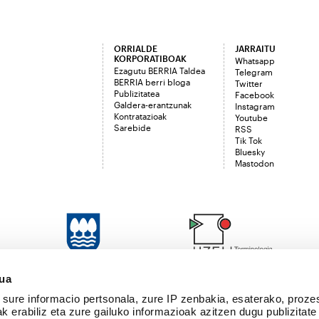
ORRIALDE
JARRAITU
KORPORATIBOAK
Whatsapp
Ezagutu BERRIA Taldea
Telegram
BERRIA berri bloga
Twitter
Publizitatea
Facebook
Galdera-erantzunak
Instagram
Kontratazioak
Youtube
Sarebide
RSS
Tik Tok
Bluesky
Mastodon
sua
sure informacio pertsonala, zure IP zenbakia, esaterako, proze
k erabiliz eta zure gailuko informazioak azitzen dugu publizitate