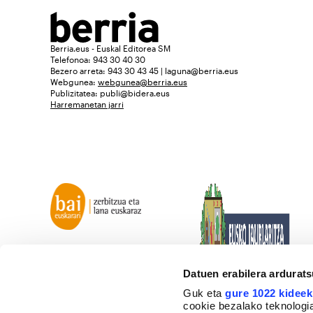
Berria.eus - Euskal Editorea SM
Telefonoa: 943 30 40 30
Bezero arreta: 943 30 43 45 | laguna@berria.eus
Webgunea:
webgunea@berria.eus
Publizitatea:
publi@bidera.eus
Harremanetan jarri
Datuen erabilera ardurat
Guk eta
gure 1022 kideek
cookie bezalako teknologia