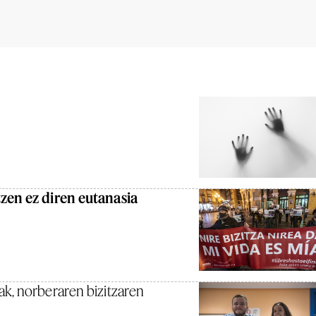
zen ez diren eutanasia
k, norberaren bizitzaren