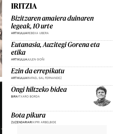
IRITZIA
Bizitzaren amaiera duinaren
legeak, 10 urte
ARTIKULUA
REBEKA UBERA
Eutanasia, Auzitegi Gorena eta
etika
ARTIKULUA
JULEN GOÑI
Ezin da errepikatu
ARTIKULUA
RAFAEL SAL FERNANDEZ
Ongi hiltzeko bidea
BIRA
ITXARO BORDA
Bota pikura
ZUZENDARIARI
XIPRI ARBELBIDE