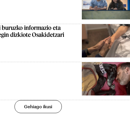
 buruzko informazio eta
egin dizkiote Osakidetzari
Gehiago ikusi