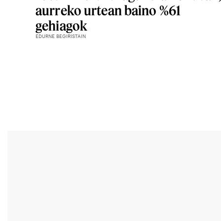
aurreko urtean baino %61
gehiagok
EDURNE BEGIRISTAIN