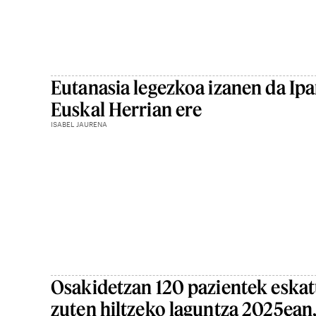
Eutanasia legezkoa izanen da Ipa
Euskal Herrian ere
ISABEL JAURENA
Osakidetzan 120 pazientek eska
zuten hiltzeko laguntza 2025ean