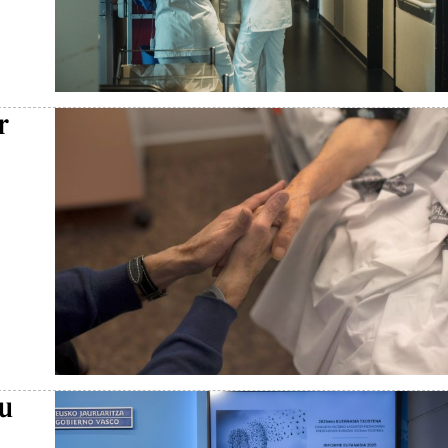
r
tu
,