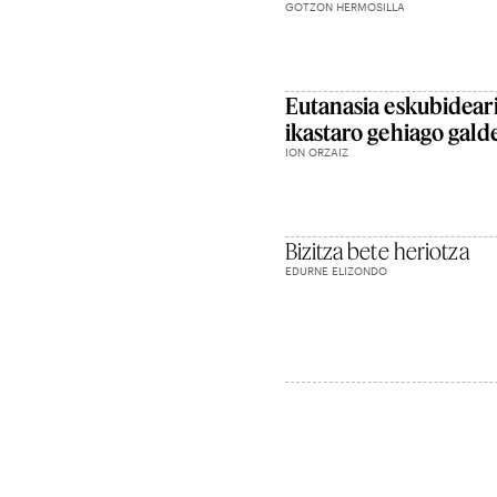
GOTZON HERMOSILLA
Eutanasia eskubideari
ikastaro gehiago gald
ION ORZAIZ
Bizitza bete heriotza
EDURNE ELIZONDO