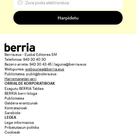
Berria.eus - Euskal Editorea SM
Telefonoa: 943 30 40 30
Bezero arreta: 943 30 43 45 | laguna@berria.eus
Webgunea:
webgunea@berria.eus
Publizitatea:
publi@bidera.eus
Harremanetan jarri
ORRIALDE KORPORATIBOAK
Ezagutu BERRIA Taldea
BERRIA berri bloga
Publizitatea
Galdera-erantzunak
Kontratazioak
Sarebide
LEGEA
Lege informazioa
Pribatutasun politika
Cookieak