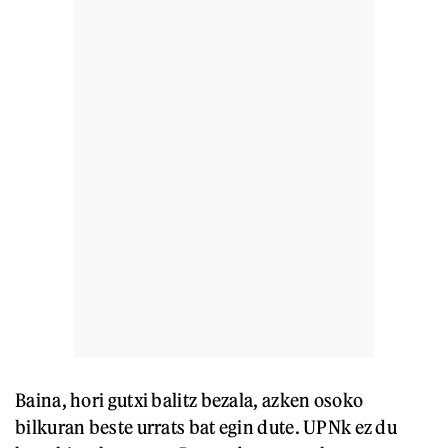
Baina, hori gutxi balitz bezala, azken osoko
bilkuran beste urrats bat egin dute. UPNk ez du