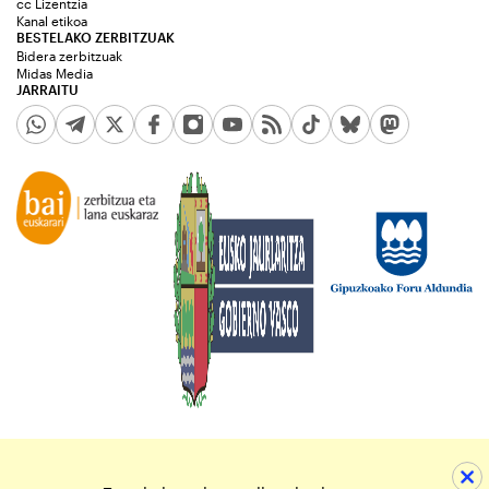
cc Lizentzia
Kanal etikoa
BESTELAKO ZERBITZUAK
Bidera zerbitzuak
Midas Media
JARRAITU