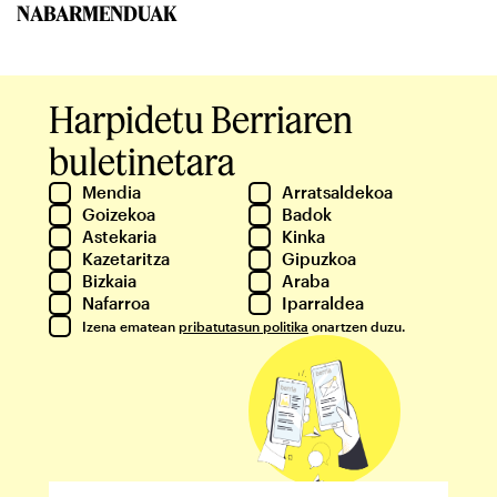
NABARMENDUAK
Harpidetu Berriaren
buletinetara
Mendia
Arratsaldekoa
Goizekoa
Badok
Astekaria
Kinka
Kazetaritza
Gipuzkoa
Bizkaia
Araba
Nafarroa
Iparraldea
Izena ematean
pribatutasun politika
onartzen duzu.