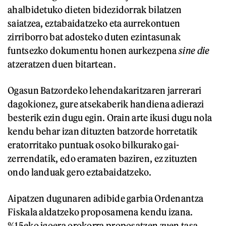
ahalbidetuko dieten bidezidorrak bilatzen
saiatzea, eztabaidatzeko eta aurrekontuen
zirriborro bat adosteko duten ezintasunak
funtsezko dokumentu honen aurkezpena
sine die
atzeratzen duen bitartean.
Ogasun Batzordeko lehendakaritzaren jarrerari
dagokionez, gure atsekaberik handiena adierazi
besterik ezin dugu egin. Orain arte ikusi dugu nola
kendu behar izan dituzten batzorde horretatik
eratorritako puntuak osoko bilkurako gai-
zerrendatik, edo eramaten baziren, ez zituzten
ondo landuak gero eztabaidatzeko.
Aipatzen dugunaren adibide garbia Ordenantza
Fiskala aldatzeko proposamena kendu izana.
%15eko igoera orokorra proposatzen zuen tasa