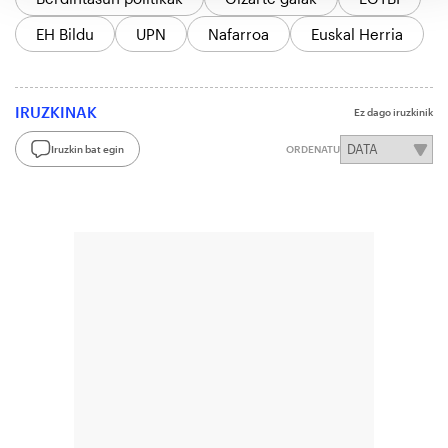
EH Bildu
UPN
Nafarroa
Euskal Herria
IRUZKINAK
Ez dago iruzkinik
Iruzkin bat egin
ORDENATU