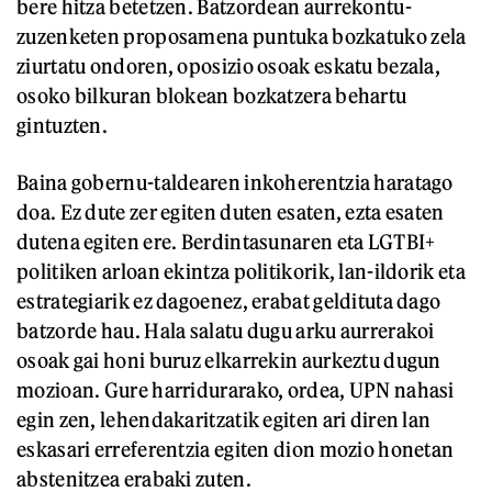
bere hitza betetzen. Batzordean aurrekontu-
zuzenketen proposamena puntuka bozkatuko zela
ziurtatu ondoren, oposizio osoak eskatu bezala,
osoko bilkuran blokean bozkatzera behartu
gintuzten.
Baina gobernu-taldearen inkoherentzia haratago
doa. Ez dute zer egiten duten esaten, ezta esaten
dutena egiten ere. Berdintasunaren eta LGTBI+
politiken arloan ekintza politikorik, lan-ildorik eta
estrategiarik ez dagoenez, erabat geldituta dago
batzorde hau. Hala salatu dugu arku aurrerakoi
osoak gai honi buruz elkarrekin aurkeztu dugun
mozioan. Gure harridurarako, ordea, UPN nahasi
egin zen, lehendakaritzatik egiten ari diren lan
eskasari erreferentzia egiten dion mozio honetan
abstenitzea erabaki zuten.