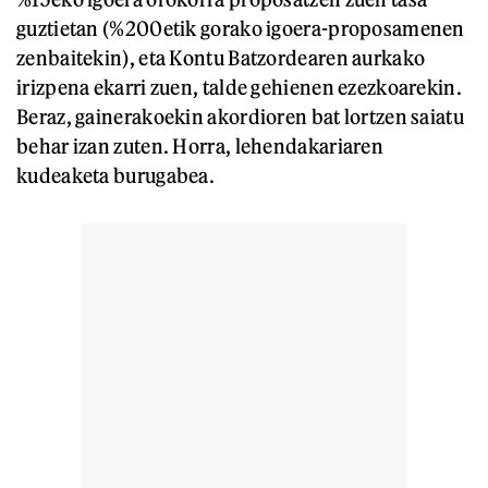
guztietan (%200etik gorako igoera-proposamenen
zenbaitekin), eta Kontu Batzordearen aurkako
irizpena ekarri zuen, talde gehienen ezezkoarekin.
Beraz, gainerakoekin akordioren bat lortzen saiatu
behar izan zuten. Horra, lehendakariaren
kudeaketa burugabea.