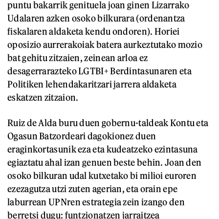
puntu bakarrik genituela joan ginen Lizarrako
Udalaren azken osoko bilkurara (ordenantza
fiskalaren aldaketa kendu ondoren). Horiei
oposizio aurrerakoiak batera aurkeztutako mozio
bat gehitu zitzaien, zeinean arloa ez
desagerrarazteko LGTBI+ Berdintasunaren eta
Politiken lehendakaritzari jarrera aldaketa
eskatzen zitzaion.
Ruiz de Alda buru duen gobernu-taldeak Kontu eta
Ogasun Batzordeari dagokionez duen
eraginkortasunik eza eta kudeatzeko ezintasuna
egiaztatu ahal izan genuen beste behin. Joan den
osoko bilkuran udal kutxetako bi milioi euroren
ezezagutza utzi zuten agerian, eta orain epe
laburrean UPNren estrategia zein izango den
berretsi dugu: funtzionatzen jarraitzea