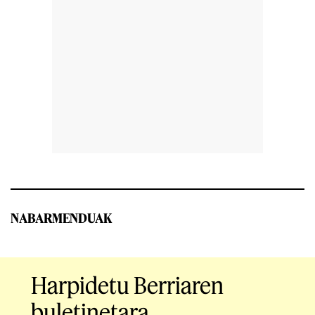
NABARMENDUAK
Harpidetu Berriaren
buletinetara