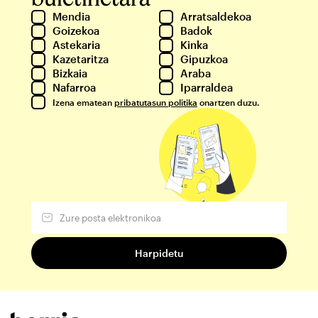
Mendia
Arratsaldekoa
Goizekoa
Badok
Astekaria
Kinka
Kazetaritza
Gipuzkoa
Bizkaia
Araba
Nafarroa
Iparraldea
Izena ematean
pribatutasun politika
onartzen duzu.