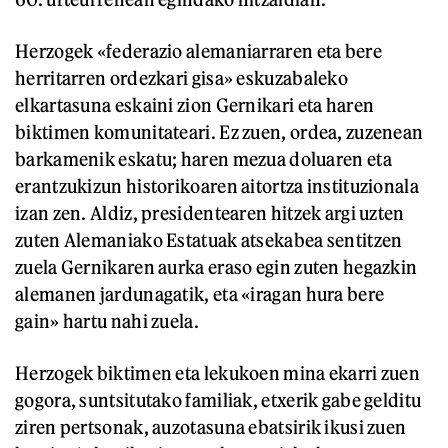
Herzogek «federazio alemaniarraren eta bere
herritarren ordezkari gisa» eskuzabaleko
elkartasuna eskaini zion Gernikari eta haren
biktimen komunitateari. Ez zuen, ordea, zuzenean
barkamenik eskatu; haren mezua doluaren eta
erantzukizun historikoaren aitortza instituzionala
izan zen. Aldiz, presidentearen hitzek argi uzten
zuten Alemaniako Estatuak atsekabea sentitzen
zuela Gernikaren aurka eraso egin zuten hegazkin
alemanen jardunagatik, eta «iragan hura bere
gain» hartu nahi zuela.
Herzogek biktimen eta lekukoen mina ekarri zuen
gogora, suntsitutako familiak, etxerik gabe gelditu
ziren pertsonak, auzotasuna ebatsirik ikusi zuen