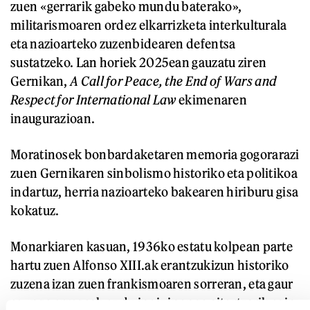
zuen «gerrarik gabeko mundu baterako»,
militarismoaren ordez elkarrizketa interkulturala
eta nazioarteko zuzenbidearen defentsa
sustatzeko. Lan horiek 2025ean gauzatu ziren
Gernikan,
A Call for Peace, the End of Wars and
Respect for International Law
ekimenaren
inaugurazioan.
Moratinosek bonbardaketaren memoria gogorarazi
zuen Gernikaren sinbolismo historiko eta politikoa
indartuz, herria nazioarteko bakearen hiriburu gisa
kokatuz.
Monarkiaren kasuan, 1936ko estatu kolpean parte
hartu zuen Alfonso XIII.ak erantzukizun historiko
zuzena izan zuen frankismoaren sorreran, eta gaur
egungo erregeak ez du inoiz inongo aitortzarik egin.