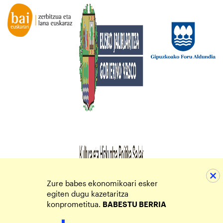
Zure babes ekonomikoari esker
egiten dugu kazetaritza
konprometitua.
BABESTU BERRIA