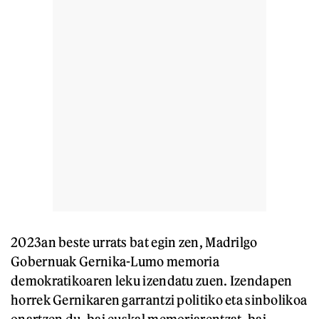
2023an beste urrats bat egin zen, Madrilgo
Gobernuak Gernika-Lumo memoria
demokratikoaren leku izendatu zuen. Izendapen
horrek Gernikaren garrantzi politiko eta sinbolikoa