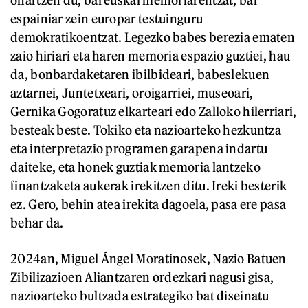
onartzen du, bai euskal memoriarentzat, bai
espainiar zein europar testuinguru
demokratikoentzat. Legezko babes berezia ematen
zaio hiriari eta haren memoria espazio guztiei, hau
da, bonbardaketaren ibilbideari, babeslekuen
aztarnei, Juntetxeari, oroigarriei, museoari,
Gernika Gogoratuz elkarteari edo Zalloko hilerriari,
besteak beste. Tokiko eta nazioarteko hezkuntza
eta interpretazio programen garapena indartu
daiteke, eta honek guztiak memoria lantzeko
finantzaketa aukerak irekitzen ditu. Ireki besterik
ez. Gero, behin atea irekita dagoela, pasa ere pasa
behar da.
2024an, Miguel Ángel Moratinosek, Nazio Batuen
Zibilizazioen Aliantzaren ordezkari nagusi gisa,
nazioarteko bultzada estrategiko bat diseinatu