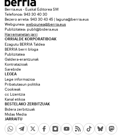
Berria.eus - Euskal Editorea SM
Telefonoa: 943 30 40 30
Bezero arreta: 943 30 43 45 | laguna@berria.eus
Webgunea:
webgunea@berria.eus
Publizitatea:
publi@bidera.eus
Harremanetan jarri
ORRIALDE KORPORATIBOAK
Ezagutu BERRIA Taldea
BERRIA berri bloga
Publizitatea
Galdera-erantzunak
Kontratazioak
Sarebide
LEGEA
Lege informazioa
Pribatutasun politika
Cookieak
cc Lizentzia
Kanal etikoa
BESTELAKO ZERBITZUAK
Bidera zerbitzuak
Midas Media
JARRAITU