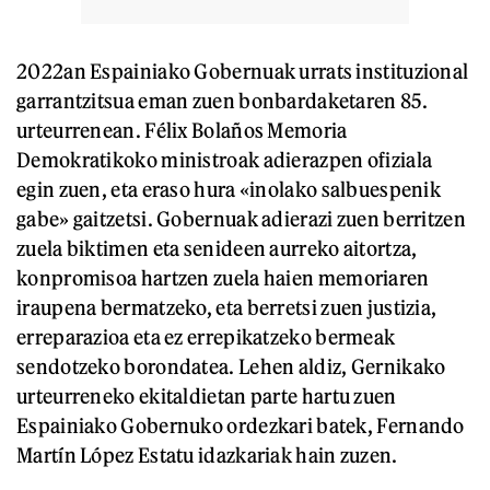
2022an Espainiako Gobernuak urrats instituzional
garrantzitsua eman zuen bonbardaketaren 85.
urteurrenean. Félix Bolaños Memoria
Demokratikoko ministroak adierazpen ofiziala
egin zuen, eta eraso hura «inolako salbuespenik
gabe» gaitzetsi. Gobernuak adierazi zuen berritzen
zuela biktimen eta senideen aurreko aitortza,
konpromisoa hartzen zuela haien memoriaren
iraupena bermatzeko, eta berretsi zuen justizia,
erreparazioa eta ez errepikatzeko bermeak
sendotzeko borondatea. Lehen aldiz, Gernikako
urteurreneko ekitaldietan parte hartu zuen
Espainiako Gobernuko ordezkari batek, Fernando
Martín López Estatu idazkariak hain zuzen.