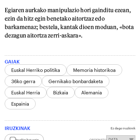
Egiaren aurkako manipulazio hori gainditu ezean,
ezin da hitz egin benetako aitortzaz edo
barkamenaz; bestela, kantak dioen moduan, «bota
dezagun aitortza zerri-askara».
GAIAK
Euskal Herriko politika
Memoria historikoa
36ko gerra
Gernikako bonbardaketa
Euskal Herria
Bizkaia
Alemania
Espainia
IRUZKINAK
Ez dago iruzkinik
Iruzkin bat egin
ORDENATU