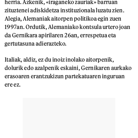
herria. Azkenik, «iraganeko zauriak» barruan
zituztenei adiskidetza instituzionala luzatu zien.
Alegia, Alemaniak aitorpen politikoa egin zuen
1997an. Ordutik, Alemaniako kontsula urtero joan
da Gernikara apirilaren 26an, errespetua eta
gertutasuna adierazteko.
Italiak, aldiz, ez du inoiz inolako aitorpenik,
dolurik edo azalpenik eskaini, Gernikaren aurkako
erasoaren erantzukizun partekatuaren inguruan
ere ez.