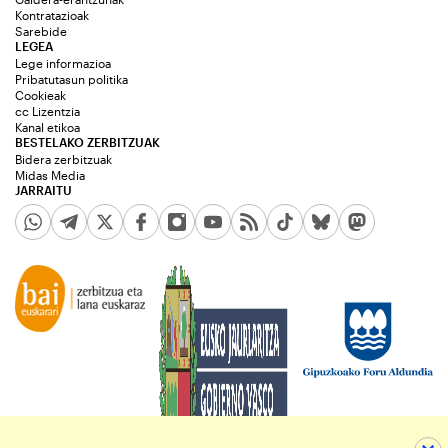
Kontratazioak
Sarebide
LEGEA
Lege informazioa
Pribatutasun politika
Cookieak
cc Lizentzia
Kanal etikoa
BESTELAKO ZERBITZUAK
Bidera zerbitzuak
Midas Media
JARRAITU