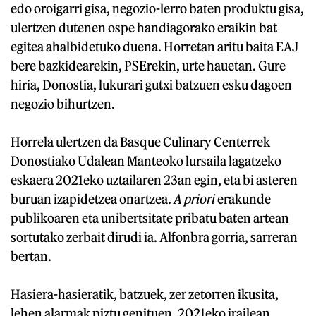
edo oroigarri gisa, negozio-lerro baten produktu gisa,
ulertzen dutenen ospe handiagorako eraikin bat
egitea ahalbidetuko duena. Horretan aritu baita EAJ
bere bazkidearekin, PSErekin, urte hauetan. Gure
hiria, Donostia, lukurari gutxi batzuen esku dagoen
negozio bihurtzen.
Horrela ulertzen da Basque Culinary Centerrek
Donostiako Udalean Manteoko lursaila lagatzeko
eskaera 2021eko uztailaren 23an egin, eta bi asteren
buruan izapidetzea onartzea.
A priori
erakunde
publikoaren eta unibertsitate pribatu baten artean
sortutako zerbait dirudi ia. Alfonbra gorria, sarreran
bertan.
Hasiera-hasieratik, batzuek, zer zetorren ikusita,
lehen alarmak piztu genituen. 2021eko irailean,