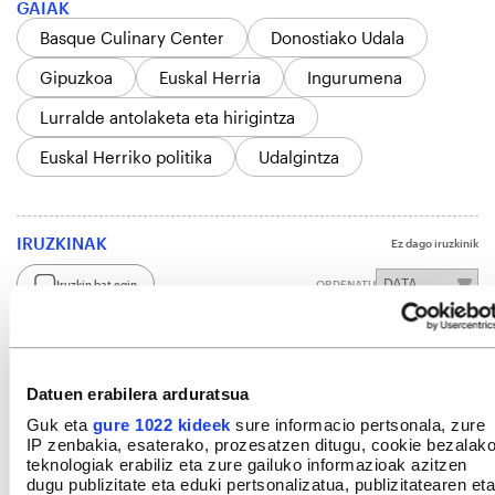
GAIAK
Basque Culinary Center
Donostiako Udala
Gipuzkoa
Euskal Herria
Ingurumena
Lurralde antolaketa eta hirigintza
Euskal Herriko politika
Udalgintza
IRUZKINAK
Ez dago iruzkinik
Iruzkin bat egin
ORDENATU
Datuen erabilera arduratsua
Guk eta
gure 1022 kideek
sure informacio pertsonala, zure
IP zenbakia, esaterako, prozesatzen ditugu, cookie bezalak
teknologiak erabiliz eta zure gailuko informazioak azitzen
dugu publizitate eta eduki pertsonalizatua, publizitatearen eta