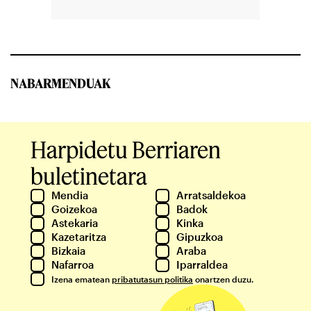
NABARMENDUAK
Harpidetu Berriaren
buletinetara
Mendia
Arratsaldekoa
Goizekoa
Badok
Astekaria
Kinka
Kazetaritza
Gipuzkoa
Bizkaia
Araba
Nafarroa
Iparraldea
Izena ematean
pribatutasun politika
onartzen duzu.