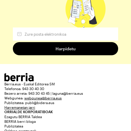
Berria.eus - Euskal Editorea SM
Telefonoa: 943 30 40 30
Bezero arreta: 943 30 43 45 | laguna@berria.eus
Webgunea:
webgunea@berria.eus
Publizitatea:
publi@bidera.eus
Harremanetan jarri
ORRIALDE KORPORATIBOAK
Ezagutu BERRIA Taldea
BERRIA berri bloga
Publizitatea
Galdera-erantzunak