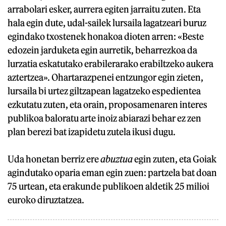
arrabolari esker, aurrera egiten jarraitu zuten. Eta
hala egin dute, udal-sailek lursaila lagatzeari buruz
egindako txostenek honakoa dioten arren: «Beste
edozein jarduketa egin aurretik, beharrezkoa da
lurzatia eskatutako erabilerarako erabiltzeko aukera
aztertzea». Ohartarazpenei entzungor egin zieten,
lursaila bi urtez giltzapean lagatzeko espedientea
ezkutatu zuten, eta orain, proposamenaren interes
publikoa baloratu arte inoiz abiarazi behar ez zen
plan berezi bat izapidetu zutela ikusi dugu.
Uda honetan berriz ere
abuztua
egin zuten, eta Goiak
agindutako oparia eman egin zuen: partzela bat doan
75 urtean, eta erakunde publikoen aldetik 25 milioi
euroko diruztatzea.