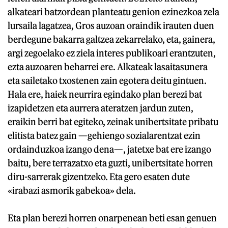
alkateari batzordean planteatu genion ezinezkoa zela
lursaila lagatzea, Gros auzoan oraindik irauten duen
berdegune bakarra galtzea zekarrelako, eta, gainera,
argi zegoelako ez ziela interes publikoari erantzuten,
ezta auzoaren beharrei ere. Alkateak lasaitasunera
eta sailetako txostenen zain egotera deitu gintuen.
Hala ere, haiek neurrira egindako plan berezi bat
izapidetzen eta aurrera ateratzen jardun zuten,
eraikin berri bat egiteko, zeinak unibertsitate pribatu
elitista batez gain —gehiengo sozialarentzat ezin
ordainduzkoa izango dena—, jatetxe bat ere izango
baitu, bere terrazatxo eta guzti, unibertsitate horren
diru-sarrerak gizentzeko. Eta gero esaten dute
«irabazi asmorik gabekoa» dela.
Eta plan berezi horren onarpenean beti esan genuen