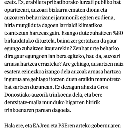
ezetz. Ez, erabilera pribatiborako lurzati publiko bat
oparitzeari, auzoari bizkarra ematen diona eta
auzoaren beharrizanei jaramonik egiten ez diena,
hiria murgilduta dagoen larrialdi klimatikoa
txantxetan hartzeaz gain. Esango dute zuhaitzen %80
birlandatuko dituztela, baina zer gertatzen da gaur
egungo zuhaitzen itxurarekin? Zenbat urte beharko
dira gaur egungoen lan bera egiteko, hau da, auzoari
arnasa hartzea errazteko? Are gehiago, ausartzen naiz
esatera ezinezkoa izango dela auzoak arnasa hartzea
ingurua are gehiago itotzen duen eraikin mamotreto
bat sartzen duzunean. Ez dezagun ahaztu Gros
Donostiako auzorik trinkoena dela, eta bere
dentsitate-maila munduko bigarren hiririk
trinkoenaren parean dagoela.
Hala ere, eta EAJren eta PSEren arteko gobernuaren