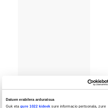
Datuen erabilera arduratsua
Guk eta
gure 1022 kideek
sure informacio pertsonala, zure