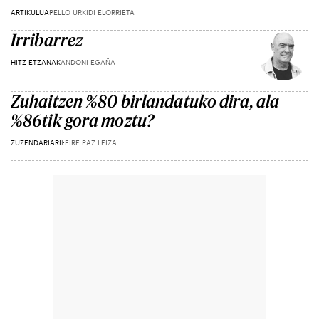
ARTIKULUA
PELLO URKIDI ELORRIETA
Irribarrez
HITZ ETZANAK
ANDONI EGAÑA
Zuhaitzen %80 birlandatuko dira, ala
%86tik gora moztu?
ZUZENDARIARI
LEIRE PAZ LEIZA