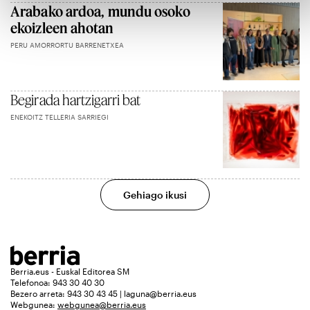
Arabako ardoa, mundu osoko
ekoizleen ahotan
PERU AMORRORTU BARRENETXEA
Begirada hartzigarri bat
ENEKOITZ TELLERIA SARRIEGI
Gehiago ikusi
Berria.eus - Euskal Editorea SM
Telefonoa: 943 30 40 30
Bezero arreta: 943 30 43 45 | laguna@berria.eus
Webgunea:
webgunea@berria.eus