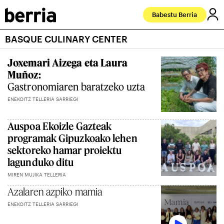
Babestu Berria
BASQUE CULINARY CENTER
Joxemari Aizega eta Laura
Muñoz:
Gastronomiaren baratzeko uzta
ENEKOITZ TELLERIA SARRIEGI
Auspoa Ekoizle Gazteak
programak Gipuzkoako lehen
sektoreko hamar proiektu
lagunduko ditu
MIREN MUJIKA TELLERIA
Azalaren azpiko mamia
ENEKOITZ TELLERIA SARRIEGI