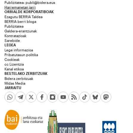
Publizitatea:
publi@bidera.eus
Harremanetan jarri
ORRIALDE KORPORATIBOAK
Ezagutu BERRIA Taldea
BERRIA berri bloga
Publizitatea
Galdera-erantzunak
Kontratazioak
Sarebide
LEGEA
Lege informazioa
Pribatutasun politika
Cookieak
cc Lizentzia
Kanal etikoa
BESTELAKO ZERBITZUAK
Bidera zerbitzuak
Midas Media
JARRAITU