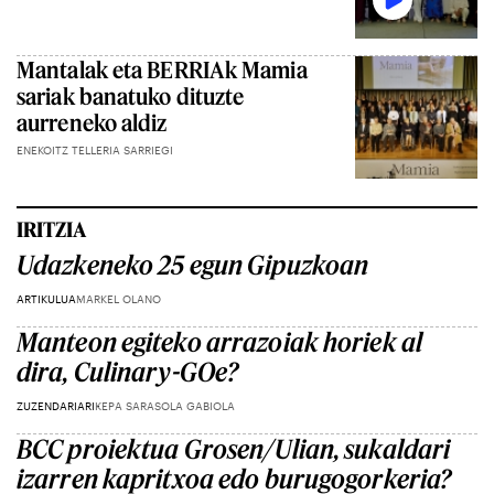
Mantalak eta BERRIAk Mamia
sariak banatuko dituzte
aurreneko aldiz
ENEKOITZ TELLERIA SARRIEGI
IRITZIA
Udazkeneko 25 egun Gipuzkoan
ARTIKULUA
MARKEL OLANO
Manteon egiteko arrazoiak horiek al
dira, Culinary-GOe?
ZUZENDARIARI
KEPA SARASOLA GABIOLA
BCC proiektua Grosen/Ulian, sukaldari
izarren kapritxoa edo burugogorkeria?