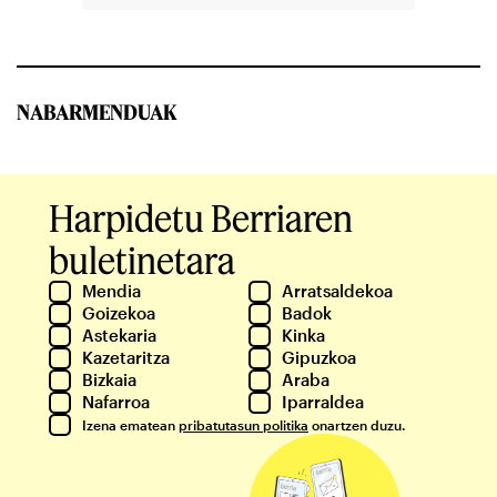
NABARMENDUAK
Harpidetu Berriaren
buletinetara
Mendia
Arratsaldekoa
Goizekoa
Badok
Astekaria
Kinka
Kazetaritza
Gipuzkoa
Bizkaia
Araba
Nafarroa
Iparraldea
Izena ematean
pribatutasun politika
onartzen duzu.