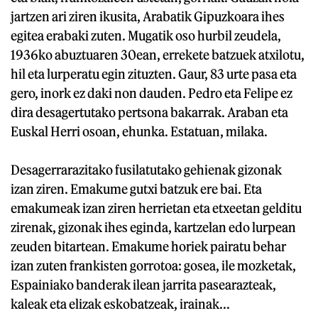
jartzen ari ziren ikusita, Arabatik Gipuzkoara ihes
egitea erabaki zuten. Mugatik oso hurbil zeudela,
1936ko abuztuaren 30ean, errekete batzuek atxilotu,
hil eta lurperatu egin zituzten. Gaur, 83 urte pasa eta
gero, inork ez daki non dauden. Pedro eta Felipe ez
dira desagertutako pertsona bakarrak. Araban eta
Euskal Herri osoan, ehunka. Estatuan, milaka.
Desagerrarazitako fusilatutako gehienak gizonak
izan ziren. Emakume gutxi batzuk ere bai. Eta
emakumeak izan ziren herrietan eta etxeetan gelditu
zirenak, gizonak ihes eginda, kartzelan edo lurpean
zeuden bitartean. Emakume horiek pairatu behar
izan zuten frankisten gorrotoa: gosea, ile mozketak,
Espainiako banderak ilean jarrita pasearazteak,
kaleak eta elizak eskobatzeak, irainak...