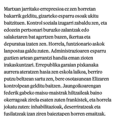
Martxan jarritako errepresioa ez zen horretan
bakarrik gelditu, gizarteko esparru osoak ukitu
baitzituen. Kontrol soziala izugarri zabaldu zen, eta
edozein pertsonari buruzko zalantzak edo
salaketaren bat agertzen bazen, ikertua eta
depuratua izaten zen. Horrela, funtzionario askok
lanpostua galdu zuten. Administrazioaren esparru
guztien artean garrantzi handia eman zioten
irakaskuntzari. Errepublika garaian pixkanaka
aurrera ateratzen hasia zen eskola laikoa, berriro
putzu beltzean sartu zen, bere osotasunean Elizaren
kontrolpean gelditu baitzen. Jaungoikoarengan
federik gabeko maisu-maistrak hiltzaileak baino
okerragoak zirela esaten zuten frankistek, eta horrela
jokatu zuten: inhabilitazioak, deserriratzeak eta
fusilatzeak izan ziren baieztapen horren emaitzak.