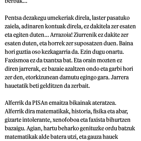
berbak...
Pentsa dezakegu umekeriak direla, laster pasatuko
zaiela, adinaren kontuak direla, ez dakitela zer esaten
eta egiten duten... Arrazoia! Ziurrenik ez dakite zer
esaten duten, eta horrek zer suposatzen duen. Baina
hori guztia oso kezkagarria da. Ezin dugu onartu.
Faxismoa ez da txantxa bat. Eta orain mozten ez
diren jarrerak, ez bazaie azaltzen ondo eta garbi hori
zer den, etorkizunean damutu egingo gara. Jarrera
hauetatik beti gelditzen da zerbait.
Alferrik da PISAn emaitza bikainak ateratzea.
Alferrik dira matematikak, historia, fisika eta abar,
gizarte intolerante, xenofoboa eta faxista bihurtzen
bazaigu. Agian, hartu beharko genituzke ordu batzuk
matematikak alde batera utzi, eta gauza hauek