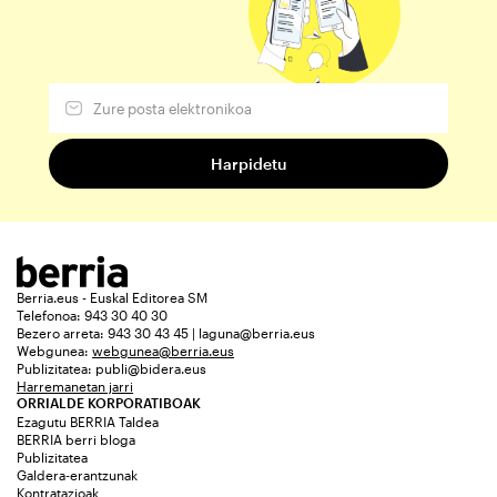
Berria.eus - Euskal Editorea SM
Telefonoa: 943 30 40 30
Bezero arreta: 943 30 43 45 | laguna@berria.eus
Webgunea:
webgunea@berria.eus
Publizitatea:
publi@bidera.eus
Harremanetan jarri
ORRIALDE KORPORATIBOAK
Ezagutu BERRIA Taldea
BERRIA berri bloga
Publizitatea
Galdera-erantzunak
Kontratazioak