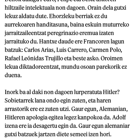
hiltzaile intelektuala non dagoen. Orain dela gutxi
lekuz aldatu dute. Ehorzleku berriak ez du
aurrekoaren handitasuna, baina eskuin muturreko
jarraitzaileentzat peregrinazio eremua izaten
jarraituko du. Hantxe daude ere Francoren lagun
batzuk: Carlos Arias, Luis Carrero, Carmen Polo,
Rafael Leónidas Trujillo eta beste asko. Oroimen
lekua diktadoreentzat, mundu osoan parekorik ez
duena.
Inork ba al daki non dagoen lurperatuta Hitler?
Sobietarrek lana ondo egin zuten, eta haren
arrastorik ere ez zuten utzi. Gaur egun, Alemanian,
Hitleren apologia egitea legez kanpokoa da. Adolf
izena ere ia desagertu egin da. Gaur egun alemaniar
gutxi batzuek jartzen diete semeei izen hori.