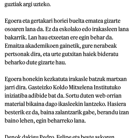
guztiak argi uzteko.
Egoera eta gertakari horiei buelta ematea gizarte
osoaren lana da. Ez da eskolako edo irakasleen lana
bakarrik. Lan hau etxeetan ere egin behar da.
Emaitza akademikoen gainetik, gure nerabeak
pertsonak dira, eta urte gutxitan haiek bideratu
beharko dute gizarte hau.
Egoera honekin kezkatuta irakasle batzuk martxan
jarri dira. Gasteizko Koldo Mitxelena Institutuko
iniziatiba adibide bat da. Sortu duten web orrian
material bikaina dago ikasleekin lantzeko. Hasiera
besterik ez da, baina zalantzarik gabe, berandu izan
baino lehen, egin beharreko lana.
Denok dakigu Pedro, Felipe eta beste askoren