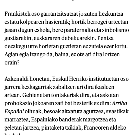
Frankistek oso garrantzitsutzat jo zuten hezkuntza
estatu kolpearen hasieratik; hortik berrogei urteetan
jasan dugun eskola, bere parafernalia eta sinbolismo
guztiarekin, euskararen debekuarekin. Pentsa
dezakegu urte horietan guztietan ez zutela ezer lortu.
Agian egia izango da, baina, ez ote ari dira lortzen
orain?
Azkenaldi honetan, Euskal Herriko institutuetan oso
jarrera kezkagarriak zabaltzen ari dira ikasleen
artean. Gehienetan tontakeriak dira, eta askotan
probokazio jokoaren zati bat besterik ez dira:
Arriba
España!
oihuak, besoak altxatuta agurtzea, svastikak
marraztea, Espainiako banderak margotzea eta
geletan jartzea, pintaketa txikiak, Francoren aldeko