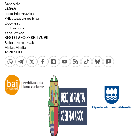
Sarebide
LEGEA
Lege informazioa
Pribatutasun politika
Cookieak
cc Lizentzia
Kanal etikoa
BESTELAKO ZERBITZUAK
Bidera zerbitzuak
Midas Media
JARRAITU