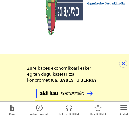
Zure babes ekonomikoari esker
egiten dugu kazetaritza
konprometitua.
BABESTU BERRIA
Egin zure ekarpena
Gaur
Azken berriak
Entzun BERRIA
Nire BERRIA
Atalak