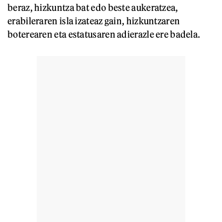
beraz, hizkuntza bat edo beste aukeratzea,
erabileraren isla izateaz gain, hizkuntzaren
boterearen eta estatusaren adierazle ere badela.