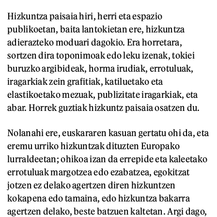
Hizkuntza paisaia hiri, herri eta espazio
publikoetan, baita lantokietan ere, hizkuntza
adierazteko moduari dagokio. Era horretara,
sortzen dira toponimoak edo leku izenak, tokiei
buruzko argibideak, horma irudiak, errotuluak,
iragarkiak zein grafitiak, katiluetako eta
elastikoetako mezuak, publizitate iragarkiak, eta
abar. Horrek guztiak hizkuntz paisaia osatzen du.
Nolanahi ere, euskararen kasuan gertatu ohi da, eta
eremu urriko hizkuntzak dituzten Europako
lurraldeetan; ohikoa izan da errepide eta kaleetako
errotuluak margotzea edo ezabatzea, egokitzat
jotzen ez delako agertzen diren hizkuntzen
kokapena edo tamaina, edo hizkuntza bakarra
agertzen delako, beste batzuen kaltetan. Argi dago,