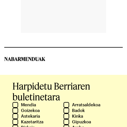
NABARMENDUAK
Harpidetu Berriaren
buletinetara
Mendia
Arratsaldekoa
Goizekoa
Badok
Astekaria
Kinka
Kazetaritza
Gipuzkoa