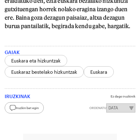
eraldatuko den, ezta euskara bezalako hizkuntza
gutxituengan horrek nolako eragina izango duen
ere. Baina goza dezagun paisaiaz, altxa dezagun
burua pantailatik, begirada kendu gabe, hargatik.
GAIAK
Euskara eta hizkuntzak
Euskaraz bestelako hizkuntzak
Euskara
IRUZKINAK
Ez dago iruzkinik
Iruzkin bat egin
ORDENATU