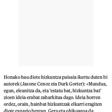
Honako hau diote hizkuntza paisaia ikertu duten bi
autorek (Jasone Cenoz eta Durk Gorter): «Mundua,
egun, eleanitza da, eta 'estatu bat, hizkuntza bat'
zioen ideia erabat zaharkitua dago. Ideia horren
ordez, orain, hainbat hizkuntzak elkarri eragiten
diote espazio berean. Gero eta ohikoagoa da