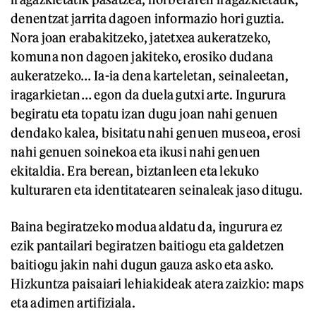
denentzat jarrita dagoen informazio hori guztia.
Nora joan erabakitzeko, jatetxea aukeratzeko,
komuna non dagoen jakiteko, erosiko dudana
aukeratzeko… Ia-ia dena karteletan, seinaleetan,
iragarkietan… egon da duela gutxi arte. Ingurura
begiratu eta topatu izan dugu joan nahi genuen
dendako kalea, bisitatu nahi genuen museoa, erosi
nahi genuen soinekoa eta ikusi nahi genuen
ekitaldia. Era berean, biztanleen eta lekuko
kulturaren eta identitatearen seinaleak jaso ditugu.
Baina begiratzeko modua aldatu da, ingurura ez
ezik pantailari begiratzen baitiogu eta galdetzen
baitiogu jakin nahi dugun gauza asko eta asko.
Hizkuntza paisaiari lehiakideak atera zaizkio: maps
eta adimen artifiziala.