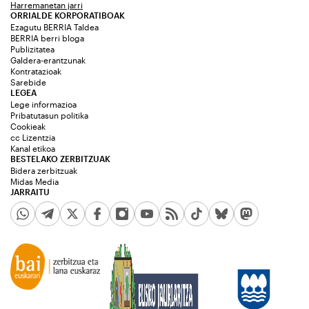
Harremanetan jarri
ORRIALDE KORPORATIBOAK
Ezagutu BERRIA Taldea
BERRIA berri bloga
Publizitatea
Galdera-erantzunak
Kontratazioak
Sarebide
LEGEA
Lege informazioa
Pribatutasun politika
Cookieak
cc Lizentzia
Kanal etikoa
BESTELAKO ZERBITZUAK
Bidera zerbitzuak
Midas Media
JARRAITU