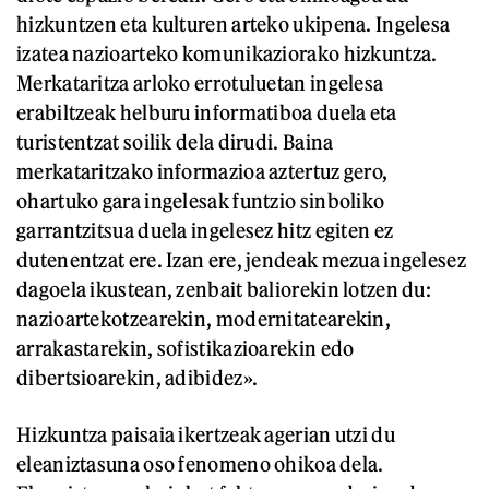
hizkuntzen eta kulturen arteko ukipena. Ingelesa
izatea nazioarteko komunikaziorako hizkuntza.
Merkataritza arloko errotuluetan ingelesa
erabiltzeak helburu informatiboa duela eta
turistentzat soilik dela dirudi. Baina
merkataritzako informazioa aztertuz gero,
ohartuko gara ingelesak funtzio sinboliko
garrantzitsua duela ingelesez hitz egiten ez
dutenentzat ere. Izan ere, jendeak mezua ingelesez
dagoela ikustean, zenbait baliorekin lotzen du:
nazioartekotzearekin, modernitatearekin,
arrakastarekin, sofistikazioarekin edo
dibertsioarekin, adibidez».
Hizkuntza paisaia ikertzeak agerian utzi du
eleaniztasuna oso fenomeno ohikoa dela.