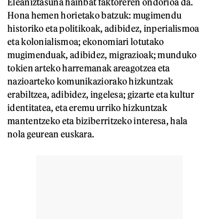
Eleaniztasuna hainbat faktoreren ondorioa da.
Hona hemen horietako batzuk: mugimendu
historiko eta politikoak, adibidez, inperialismoa
eta kolonialismoa; ekonomiari lotutako
mugimenduak, adibidez, migrazioak; munduko
tokien arteko harremanak areagotzea eta
nazioarteko komunikaziorako hizkuntzak
erabiltzea, adibidez, ingelesa; gizarte eta kultur
identitatea, eta eremu urriko hizkuntzak
mantentzeko eta biziberritzeko interesa, hala
nola geurean euskara.