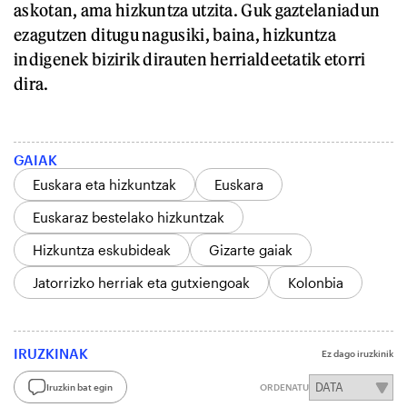
askotan, ama hizkuntza utzita. Guk gaztelaniadun
ezagutzen ditugu nagusiki, baina, hizkuntza
indigenek bizirik dirauten herrialdeetatik etorri
dira.
GAIAK
Euskara eta hizkuntzak
Euskara
Euskaraz bestelako hizkuntzak
Hizkuntza eskubideak
Gizarte gaiak
Jatorrizko herriak eta gutxiengoak
Kolonbia
IRUZKINAK
Ez dago iruzkinik
Iruzkin bat egin
ORDENATU