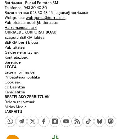
Berria.eus - Euskal Editorea SM
Telefonoa: 943 30 40 30
Bezero arreta: 943 30 43 45 | laguna@berria.eus
Webgunea:
webgunea@berria.eus
Publizitatea:
publi@bidera.eus
Harremanetan jarri
ORRIALDE KORPORATIBOAK
Ezagutu BERRIA Taldea
BERRIA berri bloga
Publizitatea
Galdera-erantzunak
Kontratazioak
Sarebide
LEGEA
Lege informazioa
Pribatutasun politika
Cookieak
cc Lizentzia
Kanal etikoa
BESTELAKO ZERBITZUAK
Bidera zerbitzuak
Midas Media
JARRAITU