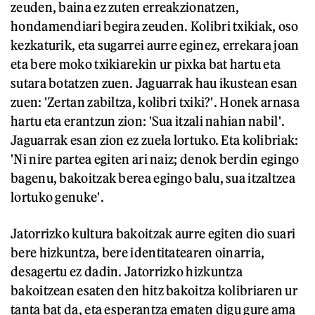
zeuden, baina ez zuten erreakzionatzen,
hondamendiari begira zeuden. Kolibri txikiak, oso
kezkaturik, eta sugarrei aurre eginez, errekara joan
eta bere moko txikiarekin ur pixka bat hartu eta
sutara botatzen zuen. Jaguarrak hau ikustean esan
zuen: 'Zertan zabiltza, kolibri txiki?'. Honek arnasa
hartu eta erantzun zion: 'Sua itzali nahian nabil'.
Jaguarrak esan zion ez zuela lortuko. Eta kolibriak:
'Ni nire partea egiten ari naiz; denok berdin egingo
bagenu, bakoitzak berea egingo balu, sua itzaltzea
lortuko genuke'.
Jatorrizko kultura bakoitzak aurre egiten dio suari
bere hizkuntza, bere identitatearen oinarria,
desagertu ez dadin. Jatorrizko hizkuntza
bakoitzean esaten den hitz bakoitza kolibriaren ur
tanta bat da, eta esperantza ematen digu gure ama