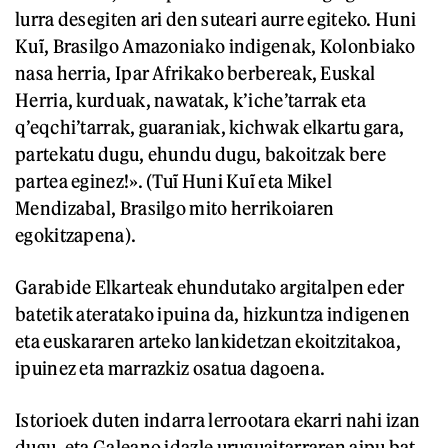
lurra desegiten ari den suteari aurre egiteko. Huni
Kuĩ, Brasilgo Amazoniako indigenak, Kolonbiako
nasa herria, Ipar Afrikako berbereak, Euskal
Herria, kurduak, nawatak, k’iche’tarrak eta
q’eqchi’tarrak, guaraniak, kichwak elkartu gara,
partekatu dugu, ehundu dugu, bakoitzak bere
partea eginez!». (Tuĩ Huni Kuĩ eta Mikel
Mendizabal, Brasilgo mito herrikoiaren
egokitzapena).
Garabide Elkarteak ehundutako argitalpen eder
batetik ateratako ipuina da, hizkuntza indigenen
eta euskararen arteko lankidetzan ekoitzitakoa,
ipuinez eta marrazkiz osatua dagoena.
Istorioek duten indarra lerrootara ekarri nahi izan
dugu, eta Galeano idazle uruguaitarraren aipu bat