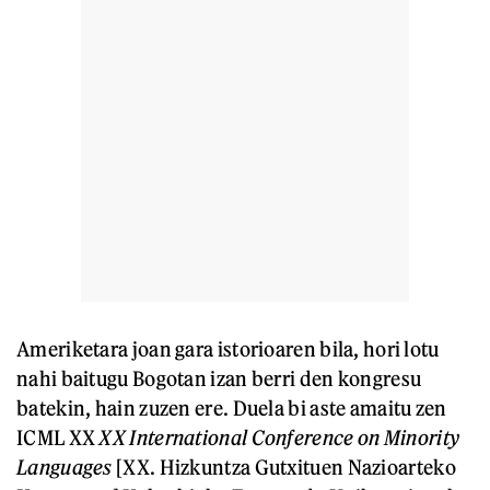
Ameriketara joan gara istorioaren bila, hori lotu
nahi baitugu Bogotan izan berri den kongresu
batekin, hain zuzen ere. Duela bi aste amaitu zen
ICML XX
XX International Conference on Minority
Languages
[XX. Hizkuntza Gutxituen Nazioarteko