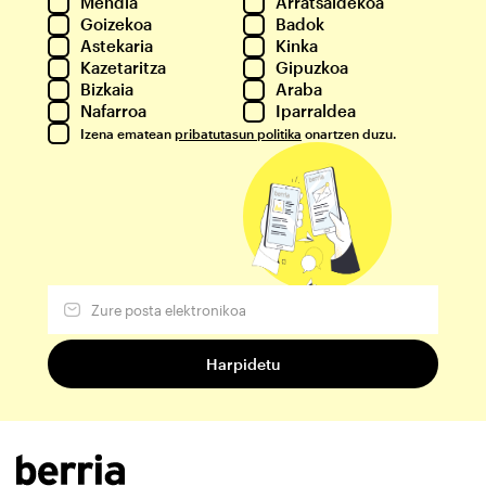
Mendia
Arratsaldekoa
Goizekoa
Badok
Astekaria
Kinka
Kazetaritza
Gipuzkoa
Bizkaia
Araba
Nafarroa
Iparraldea
Izena ematean
pribatutasun politika
onartzen duzu.