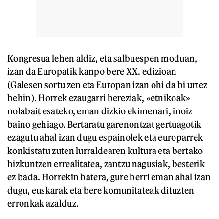
Kongresua lehen aldiz, eta salbuespen moduan,
izan da Europatik kanpo bere XX. edizioan
(Galesen sortu zen eta Europan izan ohi da bi urtez
behin). Horrek ezaugarri bereziak, «etnikoak»
nolabait esateko, eman dizkio ekimenari, inoiz
baino gehiago. Bertaratu garenontzat gertuagotik
ezagutu ahal izan dugu espainolek eta europarrek
konkistatu zuten lurraldearen kultura eta bertako
hizkuntzen errealitatea, zantzu nagusiak, besterik
ez bada. Horrekin batera, gure berri eman ahal izan
dugu, euskarak eta bere komunitateak dituzten
erronkak azalduz.