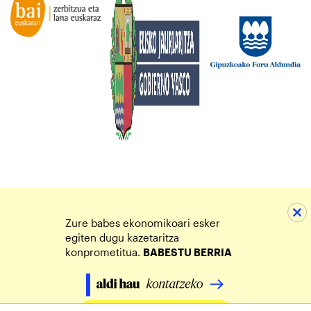
Zure babes ekonomikoari esker
egiten dugu kazetaritza
konprometitua.
BABESTU BERRIA