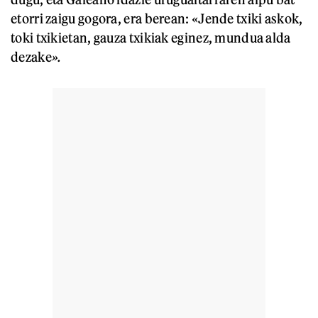
etorri zaigu gogora, era berean: «Jende txiki askok,
toki txikietan, gauza txikiak eginez, mundua alda
dezake
».