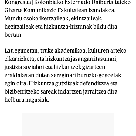
Kongresua] Kolonbiako Externado Unibertsitateko
Gizarte Komunikazio Fakultatean izandakoa.
Mundu osoko ikertzaileak, ekintzaileak,
hezitzaileak eta hizkuntza-hiztunak bildu dira
bertan.
Lau egunetan, truke akademikoa, kulturen arteko
elkarrizketa, eta hizkuntza jasangarritasunari,
justizia sozialari eta hizkuntzek gizarteen
eraldaketan duten zereginari buruzko gogoetak
egin dira. Hizkuntza gutxituak defenditzea eta
biziberritzeko sareak indartzen jarraitzea dira
helburu nagusiak.