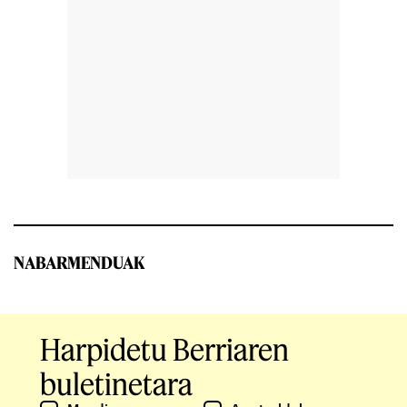
NABARMENDUAK
Harpidetu Berriaren
buletinetara